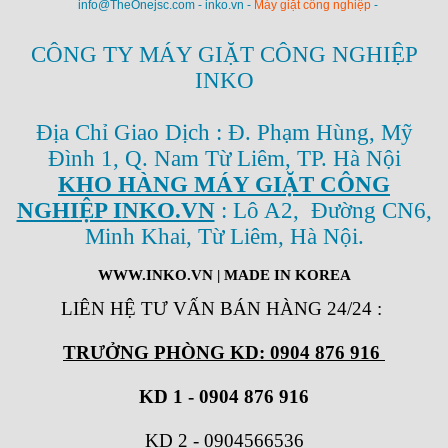
info@TheOnejsc.com - inko.vn -
Máy giặt công nghiệp
-
CÔNG TY MÁY GIẶT CÔNG NGHIỆP
INKO
Địa Chỉ Giao Dịch : Đ. Phạm Hùng, Mỹ
Đình 1, Q. Nam Từ Liêm, TP. Hà Nội
KHO HÀNG MÁY GIẶT CÔNG
NGHIỆP INKO.VN
: Lô A2, Đường CN6,
Minh Khai, Từ Liêm, Hà Nội.
WWW.INKO.VN
| MADE IN KOREA
LIÊN HỆ TƯ VẤN BÁN HÀNG 24/24
:
TRƯỞNG PHÒNG KD: 0904 876 916
KD 1 - 0904 876 916
KD 2
-
0904566536