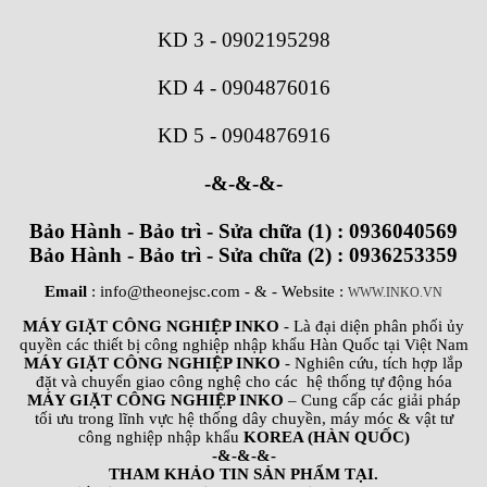
KD 3
-
0902195298
KD 4
-
0904876016
KD 5
-
0904876916
-&-&-&-
Bảo Hành - Bảo trì - Sửa chữa (1) : 0936040569
Bảo Hành - Bảo trì - Sửa chữa (2) : 0936253359
Email
: info@theonejsc.com
- & - Website :
WWW.INKO.VN
MÁY GIẶT CÔNG NGHIỆP INKO
- Là đại diện phân phối ủy
quyền các thiết bị công nghiệp nhập khẩu Hàn Quốc tại Việt Nam
MÁY GIẶT CÔNG NGHIỆP INKO
- Nghiên cứu, tích hợp lắp
đặt và chuyển giao công nghệ cho các hệ thống tự động hóa
MÁY GIẶT CÔNG NGHIỆP INKO
– Cung cấp các giải pháp
tối ưu trong lĩnh vực hệ thống dây chuyền, máy móc & vật tư
công nghiệp nhập khẩu
KOREA (HÀN QUỐC)
-&-&-&-
THAM KHẢO TIN SẢN PHẨM TẠI.