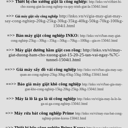
=>> Thiết bị cho xưởng giặt là công nghiệp:
http://inko.vn/vi/thiet-bi-
cho-xuong-giat-la-cong-nghiep-va-quy-trinh-giat-la-1504i1.html
=>>
http://inko.vn/vi/gia-may-giat-may-
Giá máy giặt sấy công nghiệp
say-cong-nghiep-20kg-25kg-30kg-35kg-40kg-50kg-70kg-100kg-
1504i1.html
=>> Bán máy giặt công nghiệp INKO:
http://inko.vn/vi/ban-may-giat-
cong-nghiep-25kg---30kg---35kg---50kg---70kg---100kg---gia-re-1504i1.html
=>> Máy giặt đường hầm giặt con rồng:
http://inko.vn/vi/may-
giat-duong-ham-cho-xuong-giat-15-20-25-tan-vai-ngay-%7C-
tunnel-1504i1.html
==>> Giá máy sấy đồ vải công nghiệp
http://inko.vn/vi/bao-gia-may-say-
quan-ao-cong-nghiep-25kg-30kg-45kg-55kg-100kg-1504i1.html
==>> Báo giá máy giặt khô công nghiệp
http://inko.vn/vi/bao-gia-may-
giat-kho-cong-nghiep-15kg-20kg-25kg-30kg-1504i1.html
=>> Máy là lô là ga là ủi công nghiệp
http://inko.vn/vi/gia-may-la-lo-la-
ga-ui-ga-cong-nghiep-1504i1.html
=>> Máy rửa bát công nghiệp Prime
http://inko.vn/vi/may-rua-bat-cong-
nghiep-prime-korea-1504i1.html
=>> Thiết bị bếp công nghiệp Prime Korea
http://www.inko.vn/vi/cac-