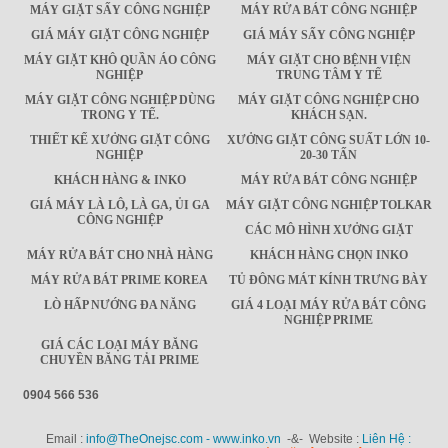
MÁY GIẶT SẤY CÔNG NGHIỆP
MÁY RỬA BÁT CÔNG NGHIỆP
GIÁ MÁY GIẶT CÔNG NGHIỆP
GIÁ MÁY SẤY CÔNG NGHIỆP
MÁY GIẶT KHÔ QUẦN ÁO CÔNG
MÁY GIẶT CHO BỆNH VIỆN
NGHIỆP
TRUNG TÂM Y TẾ
MÁY GIẶT CÔNG NGHIỆP DÙNG
MÁY GIẶT CÔNG NGHIỆP CHO
TRONG Y TẾ.
KHÁCH SẠN.
THIẾT KẾ XƯỞNG GIẶT CÔNG
XƯỞNG GIẶT CÔNG SUẤT LỚN 10-
NGHIỆP
20-30 TẤN
KHÁCH HÀNG & INKO
MÁY RỬA BÁT CÔNG NGHIỆP
GIÁ MÁY LÀ LÔ, LÀ GA, ỦI GA
MÁY GIẶT CÔNG NGHIỆP TOLKAR
CÔNG NGHIỆP
CÁC MÔ HÌNH XƯỞNG GIẶT
MÁY RỬA BÁT CHO NHÀ HÀNG
KHÁCH HÀNG CHỌN INKO
MÁY RỬA BÁT PRIME KOREA
TỦ ĐÔNG MÁT KÍNH TRƯNG BÀY
LÒ HẤP NƯỚNG ĐA NĂNG
GIÁ 4 LOẠI MÁY RỬA BÁT CÔNG
NGHIỆP PRIME
GIÁ CÁC LOẠI MÁY BĂNG
CHUYỀN BĂNG TẢI PRIME
0904 566 536
Email :
info@TheOnejsc.com - www.inko.vn
-&- Website :
Liên Hệ :