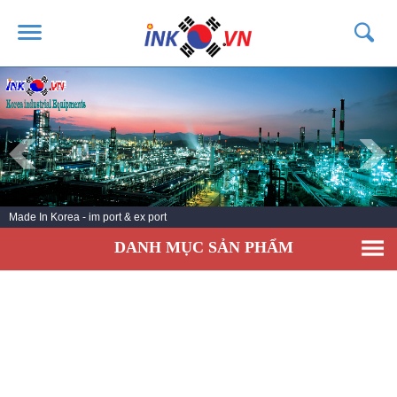
TRANG CHỦ
GIỚI THIỆU
SẢN PHẨM
DỊCH VỤ
Made In Korea - im port & ex port
TIN TỨC
DANH MỤC SẢN PHẨM
LIÊN HỆ
KHÁCH HÀNG