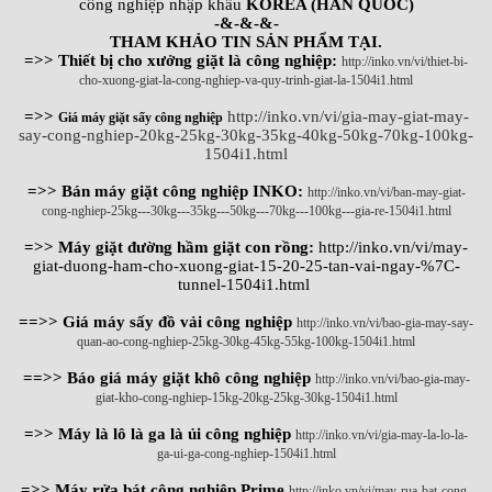
công nghiệp nhập khẩu
KOREA (HÀN QUỐC)
-&-&-&-
THAM KHẢO TIN SẢN PHẨM TẠI.
=>> Thiết bị cho xưởng giặt là công nghiệp:
http://inko.vn/vi/thiet-bi-
cho-xuong-giat-la-cong-nghiep-va-quy-trinh-giat-la-1504i1.html
=>>
http://inko.vn/vi/gia-may-giat-may-
Giá máy giặt sấy công nghiệp
say-cong-nghiep-20kg-25kg-30kg-35kg-40kg-50kg-70kg-100kg-
1504i1.html
=>> Bán máy giặt công nghiệp INKO:
http://inko.vn/vi/ban-may-giat-
cong-nghiep-25kg---30kg---35kg---50kg---70kg---100kg---gia-re-1504i1.html
=>> Máy giặt đường hầm giặt con rồng:
http://inko.vn/vi/may-
giat-duong-ham-cho-xuong-giat-15-20-25-tan-vai-ngay-%7C-
tunnel-1504i1.html
==>> Giá máy sấy đồ vải công nghiệp
http://inko.vn/vi/bao-gia-may-say-
quan-ao-cong-nghiep-25kg-30kg-45kg-55kg-100kg-1504i1.html
==>> Báo giá máy giặt khô công nghiệp
http://inko.vn/vi/bao-gia-may-
giat-kho-cong-nghiep-15kg-20kg-25kg-30kg-1504i1.html
=>> Máy là lô là ga là ủi công nghiệp
http://inko.vn/vi/gia-may-la-lo-la-
ga-ui-ga-cong-nghiep-1504i1.html
=>> Máy rửa bát công nghiệp Prime
http://inko.vn/vi/may-rua-bat-cong-