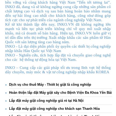
bền vững và cùng khách hàng Việt Nam "Tiến tới tương lai”.
INKO đã, đang và sẽ không ngừng cung cấp những sản phẩm có
chất lượng cao và dịch vụ sau bán hàng hoàn hảo nhằm mang
đến sự hài lòng cao nhất cho khách hàng, cũng như đóng góp
tích cực cho sự phát triển của ngành công nghiệp Việt Nam.
Kể từ khi thành lập đến nay, INKO.VN đã không ngừng lớn
mạnh và liên tục phát triển không chỉ về quy mô xuất nhập
khẩu, mà cả doanh số bán hàng. Hiện tại, INKO.VN luôn giữ vị
trí dẫn đầu trên thị trường Xuất nhập khẩu các sản phẩm từ Hàn
Quốc với sản lượng tăng cao hàng năm.
INKO - Là đại diện phân phối ủy quyền các thiết bị công nghiệp
nhập khẩu Hàn Quốc tại Việt Nam
INKO - Nghiên cứu, tích hợp lắp đặt và chuyển giao công nghệ
cho các hệ thống tự động hóa tại Việt Nam.
INKO – Cung cấp các giải pháp tối ưu trong lĩnh vực hệ thống
dây chuyền, máy móc & vật tư công nghiệp nhập khẩu KOREA
Dịch vụ cho thuê Máy - Thiết bị giặt là công nghiệp
Hoàn thiện lắp đặt Máy giặt sấy cho Bệnh Viện Đa Khoa Yên Bái
Lắp đặt máy giặt công nghiệp giá rẻ tại Hà Nội
Lắp đặt máy giặt công nghiệp cho khách sạn Thanh Hóa