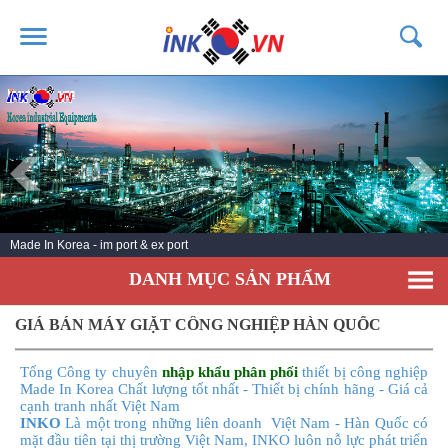
TRANG CHỦ
GIỚI THIỆU
SẢN PHẨM
DỊCH VỤ
Made In Korea - im port & ex port
TIN TỨC
DANH MỤC SẢN PHẨM
LIÊN HỆ
KHÁCH HÀNG
GIÁ BÁN MÁY GIẶT CÔNG NGHIỆP HÀN QUỐC
Tổng Công ty chuyên
nhập khẩu phân phối
thiết bị công nghiệp
Made In Korea Chất lượng tốt nhất - Thiết bị chính hãng - Giá cả
cạnh tranh nhất Việt Nam
INKO
Là một trong những liên doanh Việt Nam - Hàn Quốc có
mặt đầu tiên tại thị trường Việt Nam, INKO luôn nỗ lực phát triển