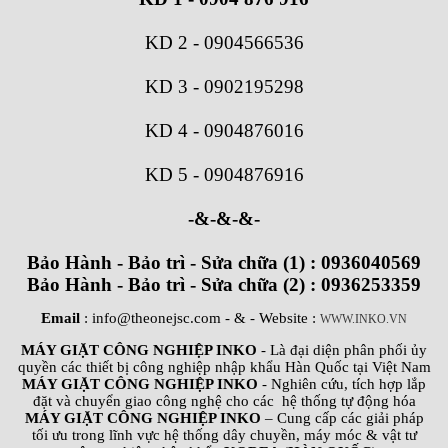
KD 2
-
0904566536
KD 3
-
0902195298
KD 4
-
0904876016
KD 5
-
0904876916
-&-&-&-
Bảo Hành - Bảo trì - Sửa chữa (1) : 0936040569
Bảo Hành - Bảo trì - Sửa chữa (2) : 0936253359
Email
: info@theonejsc.com
- & - Website :
WWW.INKO.VN
MÁY GIẶT CÔNG NGHIỆP INKO
- Là đại diện phân phối ủy
quyền các thiết bị công nghiệp nhập khẩu Hàn Quốc tại Việt Nam
MÁY GIẶT CÔNG NGHIỆP INKO
- Nghiên cứu, tích hợp lắp
đặt và chuyển giao công nghệ cho các hệ thống tự động hóa
MÁY GIẶT CÔNG NGHIỆP INKO
– Cung cấp các giải pháp
tối ưu trong lĩnh vực hệ thống dây chuyền, máy móc & vật tư