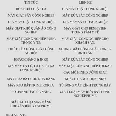
TIN TỨC
LIÊN HỆ
HÓA CHẤT GIẶT LÀ
GIÁ MÁY GIẶT CÔNG NGHIỆP
MÁY GIẶT SẤY CÔNG NGHIỆP
MÁY RỬA BÁT CÔNG NGHIỆP
GIÁ MÁY GIẶT CÔNG NGHIỆP
GIÁ MÁY SẤY CÔNG NGHIỆP
MÁY GIẶT KHÔ QUẦN ÁO CÔNG
MÁY GIẶT CHO BỆNH VIỆN
NGHIỆP
TRUNG TÂM Y TẾ
MÁY GIẶT CÔNG NGHIỆP DÙNG
MÁY GIẶT CÔNG NGHIỆP CHO
TRONG Y TẾ.
KHÁCH SẠN.
THIẾT KẾ XƯỞNG GIẶT CÔNG
XƯỞNG GIẶT CÔNG SUẤT LỚN 10-
NGHIỆP
20-30 TẤN
KHÁCH HÀNG & INKO
MÁY RỬA BÁT CÔNG NGHIỆP
GIÁ MÁY LÀ LÔ, LÀ GA, ỦI GA
MÁY GIẶT CÔNG NGHIỆP TOLKAR
CÔNG NGHIỆP
CÁC MÔ HÌNH XƯỞNG GIẶT
MÁY RỬA BÁT CHO NHÀ HÀNG
KHÁCH HÀNG CHỌN INKO
MÁY RỬA BÁT PRIME KOREA
TỦ ĐÔNG MÁT KÍNH TRƯNG BÀY
LÒ HẤP NƯỚNG ĐA NĂNG
GIÁ 4 LOẠI MÁY RỬA BÁT CÔNG
NGHIỆP PRIME
GIÁ CÁC LOẠI MÁY BĂNG
CHUYỀN BĂNG TẢI PRIME
0904 566 536