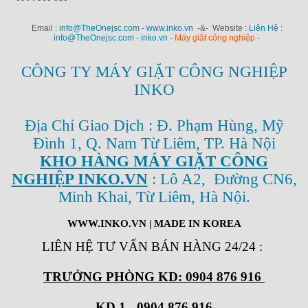
Email :
info@TheOnejsc.com - www.inko.vn
-&- Website :
Liên Hệ :
info@TheOnejsc.com - inko.vn -
Máy giặt công nghiệp
-
CÔNG TY MÁY GIẶT CÔNG NGHIỆP
INKO
Địa Chỉ Giao Dịch : Đ. Phạm Hùng, Mỹ
Đình 1, Q. Nam Từ Liêm, TP. Hà Nội
KHO HÀNG MÁY GIẶT CÔNG
NGHIỆP INKO.VN
: Lô A2, Đường CN6,
Minh Khai, Từ Liêm, Hà Nội.
WWW.INKO.VN
| MADE IN KOREA
LIÊN HỆ TƯ VẤN BÁN HÀNG 24/24
:
TRƯỞNG PHÒNG KD: 0904 876 916
KD 1 - 0904 876 916