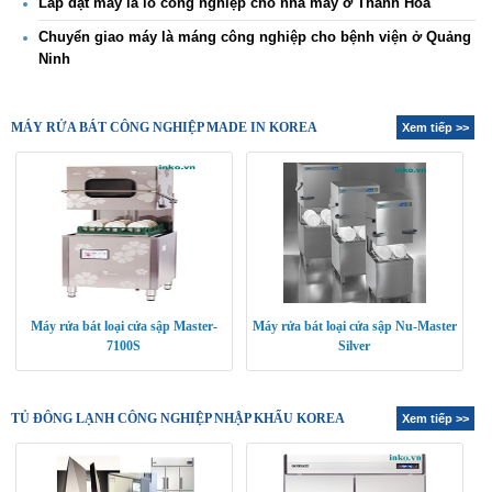
Lắp đặt máy là lô công nghiệp cho nhà máy ở Thanh Hóa
Chuyển giao máy là máng công nghiệp cho bệnh viện ở Quảng
Ninh
MÁY RỬA BÁT CÔNG NGHIỆP MADE IN KOREA
Xem tiếp >>
Máy rửa bát loại cửa sập Master-
Máy rửa bát loại cửa sập Nu-Master
7100S
Silver
TỦ ĐÔNG LẠNH CÔNG NGHIỆP NHẬP KHẨU KOREA
Xem tiếp >>