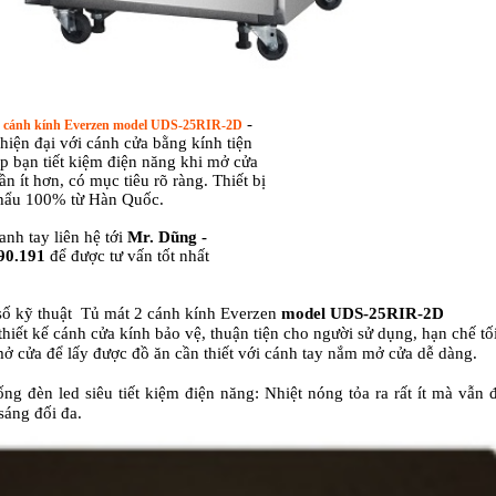
-
 cánh kính Everzen
model UDS-25RIR-2D
ị hiện đại với cánh cửa bằng kính tiện
úp bạn tiết kiệm điện năng khi mở cửa
lần ít hơn, có mục tiêu rõ ràng. Thiết bị
hẩu 100% từ Hàn Quốc.
nh tay liên hệ tới
Mr. Dũng -
90.191
để được tư vấn tốt nhất
ố kỹ thuật Tủ mát 2 cánh kính Everzen
model UDS-25RIR-2D
thiết kế cánh cửa kính bảo vệ, thuận tiện cho người sử dụng, hạn chế tố
mở cửa để lấy được đồ ăn cần thiết với cánh tay nắm mở cửa dễ dàng.
ống đèn led siêu tiết kiệm điện năng: Nhiệt nóng tỏa ra rất ít mà vẫn
sáng đối đa.