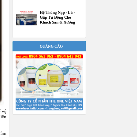
Hệ Thống Nạp - Là -
Gấp Tự Động Cho
Khách Sạn & Xưởng
Giặt
QUẢNG CÁO
ể vệ
điện
 đảm