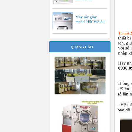
Máy sấy giày
model HSCWS-84
Tủ mát 2
thiết b
ích, gi
QUẢNG CÁO
với số 
nhập k
Hãy nha
0936.0
Thông s
- Được 
số lần 
- Hệ th
bảo độ 