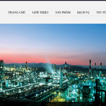
TRANG CHỦ
GIỚI THIỆU
SẢN PHẨM
DỊCH VỤ
TIN T