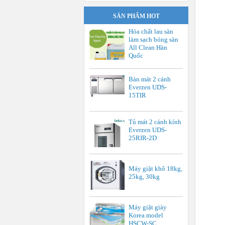
SẢN PHẨM HOT
Hóa chất lau sàn
làm sạch bóng sàn
All Clean Hàn
Quốc
Bàn mát 2 cánh
Everzen UDS-
15TIR
Tủ mát 2 cánh kính
Everzen UDS-
25RIR-2D
Máy giặt khô 18kg,
25kg, 30kg
Máy giặt giày
Korea model
HSCW-SC