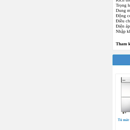
Kích t
Trọng l
Dung mô
Động c
Điều ch
Điện á
Nhập k
Tham k
Tủ mát 