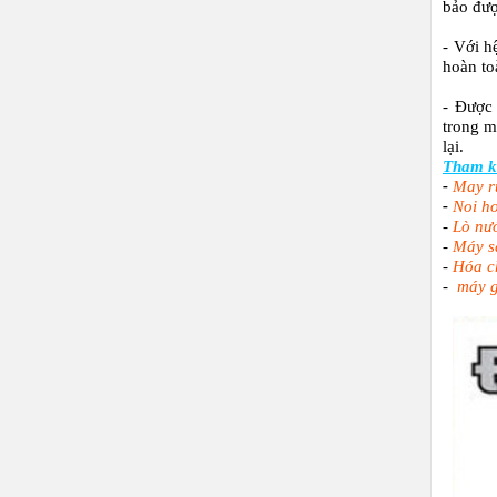
bảo đượ
- Với h
hoàn to
- Được 
trong m
lại.
Tham k
-
May r
-
Noi ho
-
Lò nư
-
Máy s
-
Hóa c
-
máy g