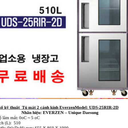
số kỹ thuật Tủ mát 2 cá
nh kính Everzen
Model: UDS-25RIR-2D
Nhãn hiệu: EVERZEN – Unique Daesung
ộ làm mát: 0oC ~ 5 oC
ch (L): 510