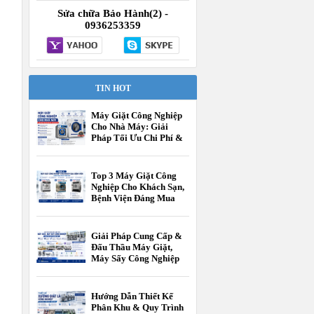
Sửa chữa Bảo Hành(2) -
0936253359
TIN HOT
Máy Giặt Công Nghiệp
Cho Nhà Máy: Giải
Pháp Tối Ưu Chi Phí &
Vận Hành
Top 3 Máy Giặt Công
Nghiệp Cho Khách Sạn,
Bệnh Viện Đáng Mua
Nhất Hiện Nay
Giải Pháp Cung Cấp &
Đấu Thầu Máy Giặt,
Máy Sấy Công Nghiệp
Cho Các Cấp Trường
Học
Hướng Dẫn Thiết Kế
Phân Khu & Quy Trình