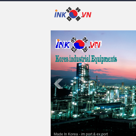
Made In Korea - im port & ex port