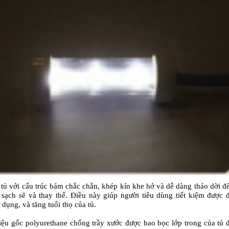
 tủ với cấu trúc bám chắc chắn, khép kín khe hở và dễ dàng tháo dời đ
i sạch sẽ và thay thế. Điều này giúp người tiêu dùng tiết kiệm được 
 dụng, và tăng tuổi thọ của tủ.
liệu gốc polyurethane chống trầy xước được bao bọc lớp trong của tủ