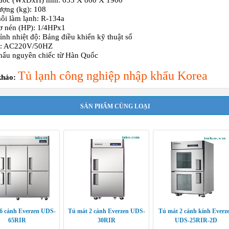
hước (WxDxH) mm: 655 X 860 X 1900
ượng (kg): 108
i làm lạnh: R-134a
ơ nén (HP): 1/4HPx1
ỉnh nhiệt độ: Bảng điều khiển kỹ thuật số
p: AC220V/50HZ
hẩu nguyên chiếc từ Hàn Quốc
Tủ lạnh công nghiệp nhập khẩu Korea
hảo:
SẢN PHẨM CÙNG LOẠI
6 cánh Everzen UDS-
Tủ mát 2 cánh Everzen UDS-
Tủ mát 2 cánh kính Everz
65RIR
30RIR
UDS-25RIR-2D