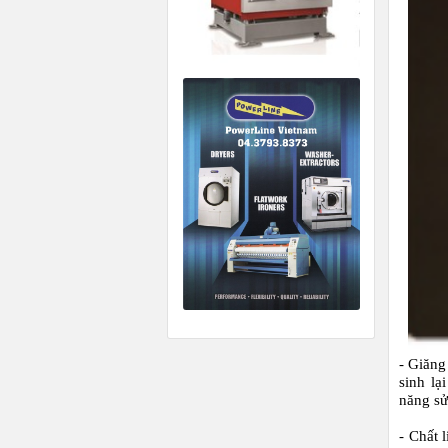
- Giăng
sinh lạ
năng sử
- Chất 