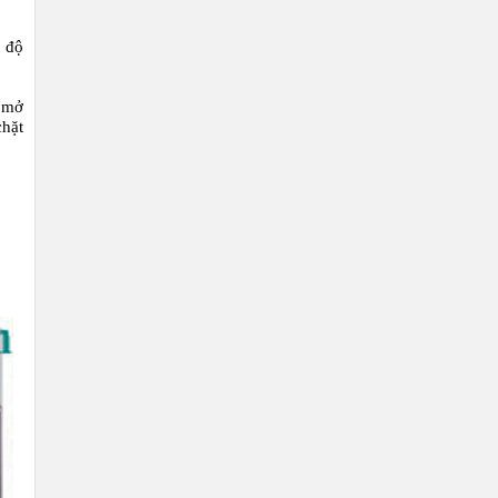
t độ
ị mở
chặt