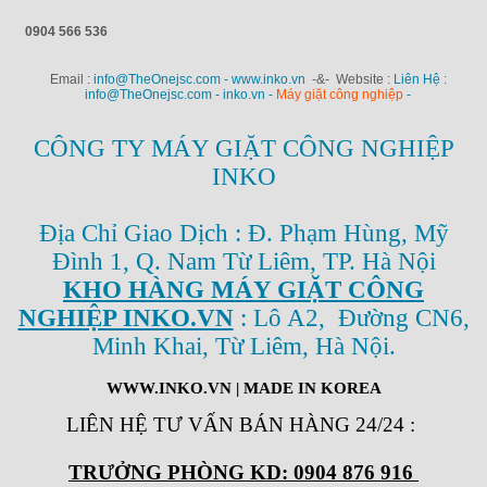
0904 566 536
Email :
info@TheOnejsc.com - www.inko.vn
-&- Website :
Liên Hệ :
info@TheOnejsc.com - inko.vn -
Máy giặt công nghiệp
-
CÔNG TY MÁY GIẶT CÔNG NGHIỆP
INKO
Địa Chỉ Giao Dịch : Đ. Phạm Hùng, Mỹ
Đình 1, Q. Nam Từ Liêm, TP. Hà Nội
KHO HÀNG MÁY GIẶT CÔNG
NGHIỆP INKO.VN
: Lô A2, Đường CN6,
Minh Khai, Từ Liêm, Hà Nội.
WWW.INKO.VN
| MADE IN KOREA
LIÊN HỆ TƯ VẤN BÁN HÀNG 24/24
:
TRƯỞNG PHÒNG KD: 0904 876 916