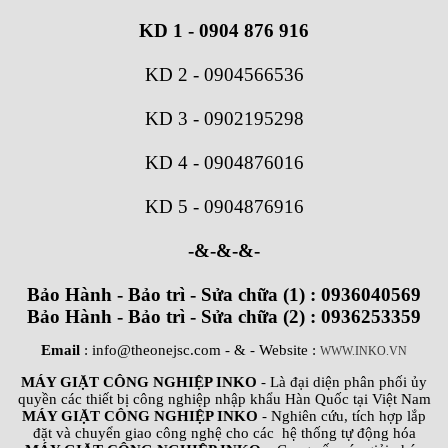
KD 1 - 0904 876 916
KD 2
-
0904566536
KD 3
-
0902195298
KD 4
-
0904876016
KD 5
-
0904876916
-&-&-&-
Bảo Hành - Bảo trì - Sửa chữa (1) : 0936040569
Bảo Hành - Bảo trì - Sửa chữa (2) : 0936253359
Email
: info@theonejsc.com
- & - Website :
WWW.INKO.VN
MÁY GIẶT CÔNG NGHIỆP INKO
- Là đại diện phân phối ủy
quyền các thiết bị công nghiệp nhập khẩu Hàn Quốc tại Việt Nam
MÁY GIẶT CÔNG NGHIỆP INKO
- Nghiên cứu, tích hợp lắp
đặt và chuyển giao công nghệ cho các hệ thống tự động hóa