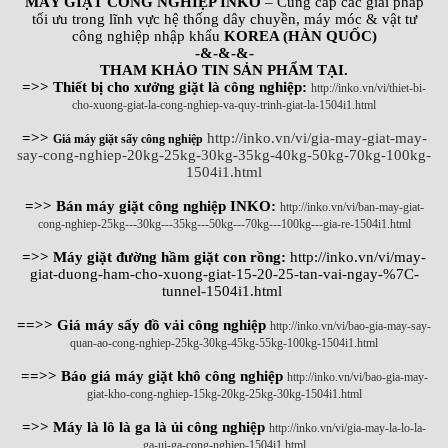
MÁY GIẶT CÔNG NGHIỆP INKO
– Cung cấp các giải pháp
tối ưu trong lĩnh vực hệ thống dây chuyền, máy móc & vật tư
công nghiệp nhập khẩu
KOREA (HÀN QUỐC)
-&-&-&-
THAM KHẢO TIN SẢN PHẨM TẠI.
=>> Thiết bị cho xưởng giặt là công nghiệp:
http://inko.vn/vi/thiet-bi-
cho-xuong-giat-la-cong-nghiep-va-quy-trinh-giat-la-1504i1.html
=>>
http://inko.vn/vi/gia-may-giat-may-
Giá máy giặt sấy công nghiệp
say-cong-nghiep-20kg-25kg-30kg-35kg-40kg-50kg-70kg-100kg-
1504i1.html
=>> Bán máy giặt công nghiệp INKO:
http://inko.vn/vi/ban-may-giat-
cong-nghiep-25kg---30kg---35kg---50kg---70kg---100kg---gia-re-1504i1.html
=>> Máy giặt đường hầm giặt con rồng:
http://inko.vn/vi/may-
giat-duong-ham-cho-xuong-giat-15-20-25-tan-vai-ngay-%7C-
tunnel-1504i1.html
==>> Giá máy sấy đồ vải công nghiệp
http://inko.vn/vi/bao-gia-may-say-
quan-ao-cong-nghiep-25kg-30kg-45kg-55kg-100kg-1504i1.html
==>> Báo giá máy giặt khô công nghiệp
http://inko.vn/vi/bao-gia-may-
giat-kho-cong-nghiep-15kg-20kg-25kg-30kg-1504i1.html
=>> Máy là lô là ga là ủi công nghiệp
http://inko.vn/vi/gia-may-la-lo-la-
ga-ui-ga-cong-nghiep-1504i1.html