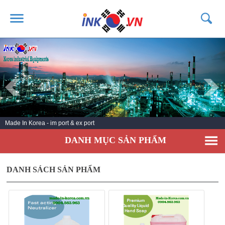
TRANG CHỦ
GIỚI THIỆU
SẢN PHẨM
DỊCH VỤ
Made In Korea - im port & ex port
TIN TỨC
DANH MỤC SẢN PHẨM
LIÊN HỆ
KHÁCH HÀNG
DANH SÁCH SẢN PHẨM