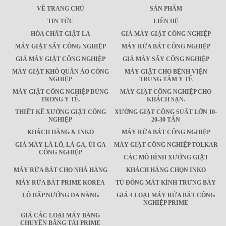
VỀ TRANG CHỦ
SẢN PHẨM
TIN TỨC
LIÊN HỆ
HÓA CHẤT GIẶT LÀ
GIÁ MÁY GIẶT CÔNG NGHIỆP
MÁY GIẶT SẤY CÔNG NGHIỆP
MÁY RỬA BÁT CÔNG NGHIỆP
GIÁ MÁY GIẶT CÔNG NGHIỆP
GIÁ MÁY SẤY CÔNG NGHIỆP
MÁY GIẶT KHÔ QUẦN ÁO CÔNG
MÁY GIẶT CHO BỆNH VIỆN
NGHIỆP
TRUNG TÂM Y TẾ
MÁY GIẶT CÔNG NGHIỆP DÙNG
MÁY GIẶT CÔNG NGHIỆP CHO
TRONG Y TẾ.
KHÁCH SẠN.
THIẾT KẾ XƯỞNG GIẶT CÔNG
XƯỞNG GIẶT CÔNG SUẤT LỚN 10-
NGHIỆP
20-30 TẤN
KHÁCH HÀNG & INKO
MÁY RỬA BÁT CÔNG NGHIỆP
GIÁ MÁY LÀ LÔ, LÀ GA, ỦI GA
MÁY GIẶT CÔNG NGHIỆP TOLKAR
CÔNG NGHIỆP
CÁC MÔ HÌNH XƯỞNG GIẶT
MÁY RỬA BÁT CHO NHÀ HÀNG
KHÁCH HÀNG CHỌN INKO
MÁY RỬA BÁT PRIME KOREA
TỦ ĐÔNG MÁT KÍNH TRƯNG BÀY
LÒ HẤP NƯỚNG ĐA NĂNG
GIÁ 4 LOẠI MÁY RỬA BÁT CÔNG
NGHIỆP PRIME
GIÁ CÁC LOẠI MÁY BĂNG
CHUYỀN BĂNG TẢI PRIME