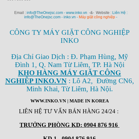
Email :
info@TheOnejsc.com - www.inko.vn
-&- Website :
Liên Hệ :
info@TheOnejsc.com - inko.vn -
Máy giặt công nghiệp
-
CÔNG TY MÁY GIẶT CÔNG NGHIỆP
INKO
Địa Chỉ Giao Dịch : Đ. Phạm Hùng, Mỹ
Đình 1, Q. Nam Từ Liêm, TP. Hà Nội
KHO HÀNG MÁY GIẶT CÔNG
NGHIỆP INKO.VN
: Lô A2, Đường CN6,
Minh Khai, Từ Liêm, Hà Nội.
WWW.INKO.VN
| MADE IN KOREA
LIÊN HỆ TƯ VẤN BÁN HÀNG 24/24
:
TRƯỞNG PHÒNG KD: 0904 876 916
KD 1 - 0904 876 916