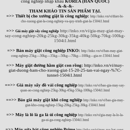
công nghiệp nhập khẩu
KOREA (HÀN QUỐC)
-&-&-&-
THAM KHẢO TIN SẢN PHẨM TẠI.
=>> Thiết bị cho xưởng giặt là công nghiệp:
http://inko.vn/vi/thiet-bi-
cho-xuong-giat-la-cong-nghiep-va-quy-trinh-giat-la-1504i1.html
=>>
http://inko.vn/vi/gia-may-giat-may-
Giá máy giặt sấy công nghiệp
say-cong-nghiep-20kg-25kg-30kg-35kg-40kg-50kg-70kg-100kg-
1504i1.html
=>> Bán máy giặt công nghiệp INKO:
http://inko.vn/vi/ban-may-giat-
cong-nghiep-25kg---30kg---35kg---50kg---70kg---100kg---gia-re-1504i1.html
=>> Máy giặt đường hầm giặt con rồng:
http://inko.vn/vi/may-
giat-duong-ham-cho-xuong-giat-15-20-25-tan-vai-ngay-%7C-
tunnel-1504i1.html
==>> Giá máy sấy đồ vải công nghiệp
http://inko.vn/vi/bao-gia-may-say-
quan-ao-cong-nghiep-25kg-30kg-45kg-55kg-100kg-1504i1.html
==>> Báo giá máy giặt khô công nghiệp
http://inko.vn/vi/bao-gia-may-
giat-kho-cong-nghiep-15kg-20kg-25kg-30kg-1504i1.html
=>> Máy là lô là ga là ủi công nghiệp
http://inko.vn/vi/gia-may-la-lo-la-
ga-ui-ga-cong-nghiep-1504i1.html
=>> Máy rửa bát công nghiệp Prime
http://inko.vn/vi/may-rua-bat-cong-