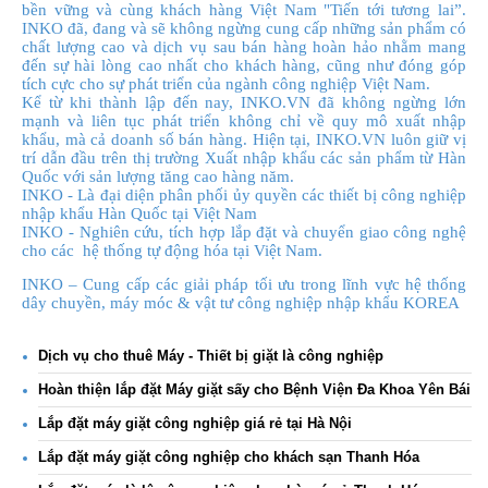
bền vững và cùng khách hàng Việt Nam "Tiến tới tương lai”.
INKO đã, đang và sẽ không ngừng cung cấp những sản phẩm có
chất lượng cao và dịch vụ sau bán hàng hoàn hảo nhằm mang
đến sự hài lòng cao nhất cho khách hàng, cũng như đóng góp
tích cực cho sự phát triển của ngành công nghiệp Việt Nam.
Kể từ khi thành lập đến nay, INKO.VN đã không ngừng lớn
mạnh và liên tục phát triển không chỉ về quy mô xuất nhập
khẩu, mà cả doanh số bán hàng. Hiện tại, INKO.VN luôn giữ vị
trí dẫn đầu trên thị trường Xuất nhập khẩu các sản phẩm từ Hàn
Quốc với sản lượng tăng cao hàng năm.
INKO - Là đại diện phân phối ủy quyền các thiết bị công nghiệp
nhập khẩu Hàn Quốc tại Việt Nam
INKO - Nghiên cứu, tích hợp lắp đặt và chuyển giao công nghệ
cho các hệ thống tự động hóa tại Việt Nam.
INKO – Cung cấp các giải pháp tối ưu trong lĩnh vực hệ thống
dây chuyền, máy móc & vật tư công nghiệp nhập khẩu KOREA
Dịch vụ cho thuê Máy - Thiết bị giặt là công nghiệp
Hoàn thiện lắp đặt Máy giặt sấy cho Bệnh Viện Đa Khoa Yên Bái
Lắp đặt máy giặt công nghiệp giá rẻ tại Hà Nội
Lắp đặt máy giặt công nghiệp cho khách sạn Thanh Hóa