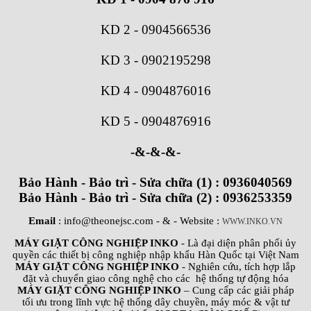
KD 2
-
0904566536
KD 3
-
0902195298
KD 4
-
0904876016
KD 5
-
0904876916
-&-&-&-
Bảo Hành - Bảo trì - Sửa chữa (1) : 0936040569
Bảo Hành - Bảo trì - Sửa chữa (2) : 0936253359
Email
: info@theonejsc.com
- & - Website :
WWW.INKO.VN
MÁY GIẶT CÔNG NGHIỆP INKO
- Là đại diện phân phối ủy
quyền các thiết bị công nghiệp nhập khẩu Hàn Quốc tại Việt Nam
MÁY GIẶT CÔNG NGHIỆP INKO
- Nghiên cứu, tích hợp lắp
đặt và chuyển giao công nghệ cho các hệ thống tự động hóa
MÁY GIẶT CÔNG NGHIỆP INKO
– Cung cấp các giải pháp
tối ưu trong lĩnh vực hệ thống dây chuyền, máy móc & vật tư