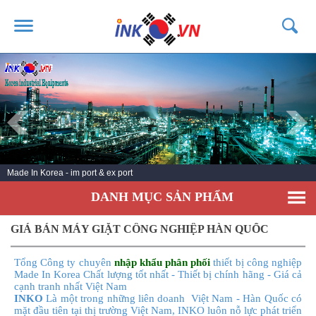
TRANG CHỦ
GIỚI THIỆU
SẢN PHẨM
DỊCH VỤ
Made In Korea - im port & ex port
TIN TỨC
DANH MỤC SẢN PHẨM
LIÊN HỆ
KHÁCH HÀNG
GIÁ BÁN MÁY GIẶT CÔNG NGHIỆP HÀN QUỐC
Tổng Công ty chuyên
nhập khẩu phân phối
thiết bị công nghiệp
Made In Korea Chất lượng tốt nhất - Thiết bị chính hãng - Giá cả
cạnh tranh nhất Việt Nam
INKO
Là một trong những liên doanh Việt Nam - Hàn Quốc có
mặt đầu tiên tại thị trường Việt Nam, INKO luôn nỗ lực phát triển