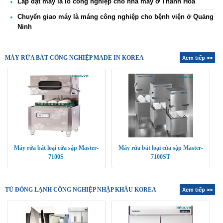
Lắp đặt máy là lô công nghiệp cho nhà máy ở Thanh Hóa
Chuyển giao máy là máng công nghiệp cho bệnh viện ở Quảng
Ninh
MÁY RỬA BÁT CÔNG NGHIỆP MADE IN KOREA
Xem tiếp >>
Máy rửa bát loại cửa sập Master-
Máy rửa bát loại cửa sập Master-
7100S
7100ST
TỦ ĐÔNG LẠNH CÔNG NGHIỆP NHẬP KHẨU KOREA
Xem tiếp >>