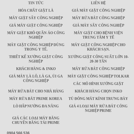
TIN TỨC
LIÊN HỆ
HÓA CHẤT GIẶT LÀ
GIÁ MÁY GIẶT CÔNG NGHIỆP
MÁY GIẶT SẤY CÔNG NGHIỆP
MÁY RỬA BÁT CÔNG NGHIỆP
GIÁ MÁY GIẶT CÔNG NGHIỆP
GIÁ MÁY SẤY CÔNG NGHIỆP
MÁY GIẶT KHÔ QUẦN ÁO CÔNG
MÁY GIẶT CHO BỆNH VIỆN
NGHIỆP
TRUNG TÂM Y TẾ
MÁY GIẶT CÔNG NGHIỆP DÙNG
MÁY GIẶT CÔNG NGHIỆP CHO
TRONG Y TẾ.
KHÁCH SẠN.
THIẾT KẾ XƯỞNG GIẶT CÔNG
XƯỞNG GIẶT CÔNG SUẤT LỚN 10-
NGHIỆP
20-30 TẤN
KHÁCH HÀNG & INKO
MÁY RỬA BÁT CÔNG NGHIỆP
GIÁ MÁY LÀ LÔ, LÀ GA, ỦI GA
MÁY GIẶT CÔNG NGHIỆP TOLKAR
CÔNG NGHIỆP
CÁC MÔ HÌNH XƯỞNG GIẶT
MÁY RỬA BÁT CHO NHÀ HÀNG
KHÁCH HÀNG CHỌN INKO
MÁY RỬA BÁT PRIME KOREA
TỦ ĐÔNG MÁT KÍNH TRƯNG BÀY
LÒ HẤP NƯỚNG ĐA NĂNG
GIÁ 4 LOẠI MÁY RỬA BÁT CÔNG
NGHIỆP PRIME
GIÁ CÁC LOẠI MÁY BĂNG
CHUYỀN BĂNG TẢI PRIME
0904 566 536