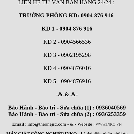
LIÊN HỆ TƯ VẤN BÁN HÀNG 24/24
:
TRƯỞNG PHÒNG KD: 0904 876 916
KD 1 - 0904 876 916
KD 2
-
0904566536
KD 3
-
0902195298
KD 4
-
0904876016
KD 5
-
0904876916
-&-&-&-
Bảo Hành - Bảo trì - Sửa chữa (1) : 0936040569
Bảo Hành - Bảo trì - Sửa chữa (2) : 0936253359
Email
: info@theonejsc.com
- & - Website :
WWW.INKO.VN
MÁY GIẶT CÔNG NGHIỆP INKO
- Là đại diện phân phối ủy