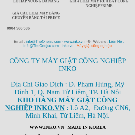
LÒ HẤP NƯỚNG ĐA NĂNG
GIÁ 4 LOẠI MÁY RỬA BÁT CÔNG
NGHIỆP PRIME
GIÁ CÁC LOẠI MÁY BĂNG
CHUYỀN BĂNG TẢI PRIME
0904 566 536
Email :
info@TheOnejsc.com - www.inko.vn
-&- Website :
Liên Hệ :
info@TheOnejsc.com - inko.vn -
Máy giặt công nghiệp
-
CÔNG TY MÁY GIẶT CÔNG NGHIỆP
INKO
Địa Chỉ Giao Dịch : Đ. Phạm Hùng, Mỹ
Đình 1, Q. Nam Từ Liêm, TP. Hà Nội
KHO HÀNG MÁY GIẶT CÔNG
NGHIỆP INKO.VN
: Lô A2, Đường CN6,
Minh Khai, Từ Liêm, Hà Nội.
WWW.INKO.VN
| MADE IN KOREA