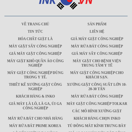
VỀ TRANG CHỦ
SẢN PHẨM
TIN TỨC
LIÊN HỆ
HÓA CHẤT GIẶT LÀ
GIÁ MÁY GIẶT CÔNG NGHIỆP
MÁY GIẶT SẤY CÔNG NGHIỆP
MÁY RỬA BÁT CÔNG NGHIỆP
GIÁ MÁY GIẶT CÔNG NGHIỆP
GIÁ MÁY SẤY CÔNG NGHIỆP
MÁY GIẶT KHÔ QUẦN ÁO CÔNG
MÁY GIẶT CHO BỆNH VIỆN
NGHIỆP
TRUNG TÂM Y TẾ
MÁY GIẶT CÔNG NGHIỆP DÙNG
MÁY GIẶT CÔNG NGHIỆP CHO
TRONG Y TẾ.
KHÁCH SẠN.
THIẾT KẾ XƯỞNG GIẶT CÔNG
XƯỞNG GIẶT CÔNG SUẤT LỚN 10-
NGHIỆP
20-30 TẤN
KHÁCH HÀNG & INKO
MÁY RỬA BÁT CÔNG NGHIỆP
GIÁ MÁY LÀ LÔ, LÀ GA, ỦI GA
MÁY GIẶT CÔNG NGHIỆP TOLKAR
CÔNG NGHIỆP
CÁC MÔ HÌNH XƯỞNG GIẶT
MÁY RỬA BÁT CHO NHÀ HÀNG
KHÁCH HÀNG CHỌN INKO
MÁY RỬA BÁT PRIME KOREA
TỦ ĐÔNG MÁT KÍNH TRƯNG BÀY