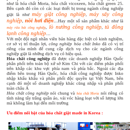
như là hóa chất Moria, hóa chất vicoxeen, hóa chất green 25.
Bên cạnh đó còn có các loại thiết bị trong ngành công nghiệp
máy giặt công nghiệp
máy sấy công
giặt là như
,
nghiệp
nồi hơi điện
,
…Hay một số sản phẩm khác như là
lò nướng công nghiệp
tủ đông
,
,
máy rửa bát công nghiệp
lạnh công nghiệp
…
Với một đội ngũ nhân viên bán hàng đặc biệt có kinh nghiệm,
cơ sở vị trí thuận lợi,
công nghiệp hóa chất Inko
đã có vị trí
riêng của mình để cung cấp dịch vụ cho các ngành công
nghiệp giặt là những dịch vụ có hiệu quả.
Hóa chất công nghiệp
đã được các doanh nghiệp Hàn Quốc
phân phối trên toàn bộ xứ sở Kim Chi với các điểm phân phối
trên khắp các khu vực phía nam và phía bắc. Ngoài các địa
điểm bên trong Hàn Quốc, hóa chất công nghiệp được Inko
nhập khẩu khẩu và phân phối độc quyền tại Việt Nam, bên
cạnh đó một số doanh nghiệp khác cũng nhập và phân phối
toàn châu Á
Hóa chất công nghiệp
nói chung và
nói riêng có
hóa chất Moria
tính năng tẩy trắng quần áo, vải vóc hàng loạt với số lượng lớn
mà không làm hại đến môi trường
Ưu điểm nổi bật của hóa chất giặt made in Korea :