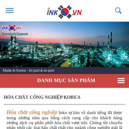
TRANG CHỦ
GIỚI THIỆU
SẢN PHẨM
DỊCH VỤ
Made In Korea - im port & ex port
TIN TỨC
DANH MỤC SẢN PHẨM
LIÊN HỆ
KHÁCH HÀNG
HÓA CHẤT CÔNG NGHIỆP KOREA
Hóa chất công nghiệp
Inko tự hào về danh tiếng đã được
trong những năm qua bằng cách cung cấp cho khách hàng
những dịch vụ phân phối hóa chất vượt trội. Chúng tôi chuyên
phân phối các loại háo chất chất cho ngành công nghiệp giặt là