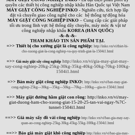
quyền các thiết bị công nghiệp nhập khẩu Hàn Quốc tại Việt Nam
MÁY GIẶT CÔNG NGHIỆP INKO
- Nghiên cứu, tích hợp lắp
đặt và chuyển giao công nghệ cho các hệ thống tự động hóa
MÁY GIẶT CÔNG NGHIỆP INKO
– Cung cấp các giải pháp
tối ưu trong lĩnh vực hệ thống dây chuyền, máy móc & vật tư
công nghiệp nhập khẩu
KOREA (HÀN QUỐC)
-&-&-&-
THAM KHẢO TIN SẢN PHẨM TẠI.
=>> Thiết bị cho xưởng giặt là công nghiệp:
http://inko.vn/vi/thiet-bi-
cho-xuong-giat-la-cong-nghiep-va-quy-trinh-giat-la-1504i1.html
=>>
http://inko.vn/vi/gia-may-giat-may-
Giá máy giặt sấy công nghiệp
say-cong-nghiep-20kg-25kg-30kg-35kg-40kg-50kg-70kg-100kg-
1504i1.html
=>> Bán máy giặt công nghiệp INKO:
http://inko.vn/vi/ban-may-giat-
cong-nghiep-25kg---30kg---35kg---50kg---70kg---100kg---gia-re-1504i1.html
=>> Máy giặt đường hầm giặt con rồng:
http://inko.vn/vi/may-
giat-duong-ham-cho-xuong-giat-15-20-25-tan-vai-ngay-%7C-
tunnel-1504i1.html
==>> Giá máy sấy đồ vải công nghiệp
http://inko.vn/vi/bao-gia-may-say-
quan-ao-cong-nghiep-25kg-30kg-45kg-55kg-100kg-1504i1.html
==>> Báo giá máy giặt khô công nghiệp
http://inko.vn/vi/bao-gia-may-