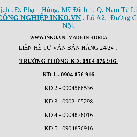
Dịch : Đ. Phạm Hùng, Mỹ Đình 1, Q. Nam Từ Li
CÔNG NGHIỆP INKO.VN
: Lô A2, Đường C
Nội.
WWW.INKO.VN
| MADE IN KOREA
LIÊN HỆ TƯ VẤN BÁN HÀNG 24/24
:
TRƯỞNG PHÒNG KD: 0904 876 916
KD 1 - 0904 876 916
KD 2
-
0904566536
KD 3
-
0902195298
KD 4
-
0904876016
KD 5
-
0904876916