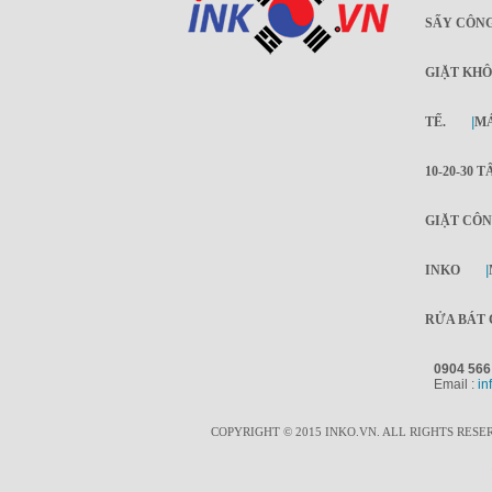
SẤY CÔNG
GIẶT KHÔ
TẾ.
|
MÁ
10-20-30 T
GIẶT CÔN
INKO
|
RỬA BÁT 
0904 566
Email :
in
COPYRIGHT © 2015 INKO.VN. ALL RIGHTS RESE