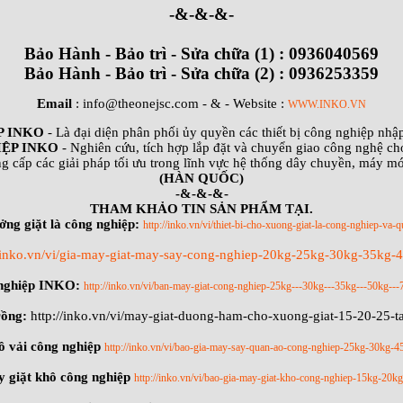
-&-&-&-
Bảo Hành - Bảo trì - Sửa chữa (1) : 0936040569
Bảo Hành - Bảo trì - Sửa chữa (2) : 0936253359
Email
: info@theonejsc.com
- & - Website :
WWW.INKO.VN
P INKO
- Là đại diện phân phối ủy quyền các thiết bị công nghiệp nh
ỆP INKO
- Nghiên cứu, tích hợp lắp đặt và chuyển giao công nghệ ch
g cấp các giải pháp tối ưu trong lĩnh vực hệ thống dây chuyền, máy m
(HÀN QUỐC)
-&-&-&-
THAM KHẢO TIN SẢN PHẨM TẠI.
ởng giặt là công nghiệp:
http://inko.vn/vi/thiet-bi-cho-xuong-giat-la-cong-nghiep-va-q
//inko.vn/vi/gia-may-giat-may-say-cong-nghiep-20kg-25kg-30kg-35kg
 nghiệp INKO:
http://inko.vn/vi/ban-may-giat-cong-nghiep-25kg---30kg---35kg---50kg---
rồng:
http://inko.vn/vi/may-giat-duong-ham-cho-xuong-giat-15-20-25-
ồ vải công nghiệp
http://inko.vn/vi/bao-gia-may-say-quan-ao-cong-nghiep-25kg-30kg-
 giặt khô công nghiệp
http://inko.vn/vi/bao-gia-may-giat-kho-cong-nghiep-15kg-20