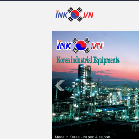
Made In Korea - im port & ex port