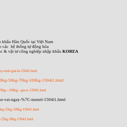
ập khẩu Hàn Quốc tại Việt Nam
o các hệ thống tự động hóa
óc & vật tư công nghiệp nhập khẩu
KOREA
uy-trinh-giat-la-1504i1.html
-40kg-50kg-70kg-100kg-1504i1.html
70kg---100kg---gia-re-1504i1.html
tan-vai-ngay-%7C-tunnel-1504i1.html
45kg-55kg-100kg-1504i1.html
kg-25kg-30kg-1504i1.html