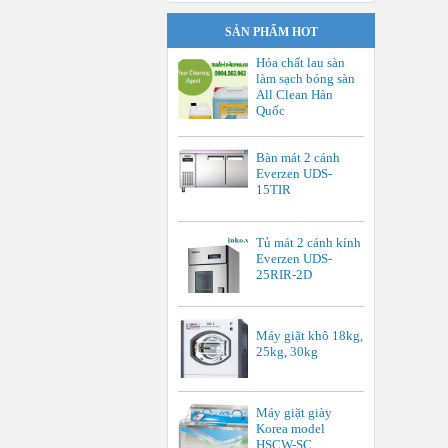
SẢN PHẨM HOT
Hóa chất lau sàn
làm sạch bóng sàn
All Clean Hàn
Quốc
Bàn mát 2 cánh
Everzen UDS-
15TIR
Tủ mát 2 cánh kính
Everzen UDS-
25RIR-2D
Máy giặt khô 18kg,
25kg, 30kg
Máy giặt giày
Korea model
HSCW-SC