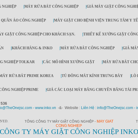
 NGHIỆP
|
MÁY RỬA BÁT CÔNG NGHIỆP
|
GIÁ MÁY GIẶT CÔNG NGHI
 QUẦN ÁO CÔNG NGHIỆP
|
MÁY GIẶT CHO BỆNH VIỆN TRUNG TÂM Y TẾ
Y GIẶT CÔNG NGHIỆP CHO KHÁCH SẠN.
|
THIẾT KẾ XƯỞNG GIẶT CÔN
ẤN
|
KHÁCH HÀNG & INKO
|
MÁY RỬA BÁT CÔNG NGHIỆP
|
GIÁ MÁY
G NGHIỆP TOLKAR
|
CÁC MÔ HÌNH XƯỞNG GIẶT
|
MÁY RỬA BÁT CH
MÁY RỬA BÁT PRIME KOREA
|
TỦ ĐÔNG MÁT KÍNH TRƯNG BÀY
|
LÒ 
CÔNG NGHIỆP PRIME
|
GIÁ CÁC LOẠI MÁY BĂNG CHUYỀN BĂNG TẢI PR
 536
fo@TheOnejsc.com - www.inko.vn
-&- Website :
Liên Hệ : info@TheOnejsc.com - i
RVED.
MAY GIAT
TỔNG CÔNG TY MÁY GIẶT CÔNG NGHIỆP -
T
CONG NGHIEP
CÔNG TY MÁY GIẶT CÔNG NGHIỆP INK