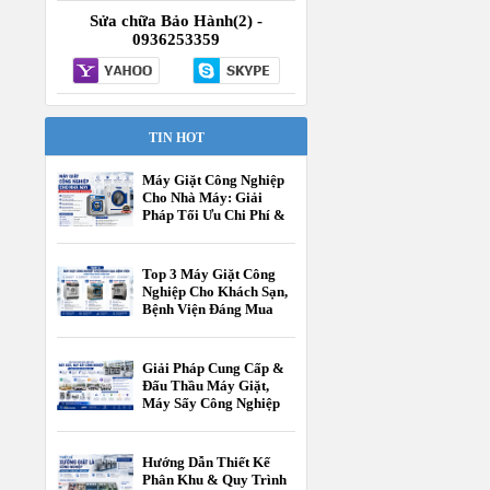
Sửa chữa Bảo Hành(2) -
0936253359
TIN HOT
Máy Giặt Công Nghiệp
Cho Nhà Máy: Giải
Pháp Tối Ưu Chi Phí &
Vận Hành
Top 3 Máy Giặt Công
Nghiệp Cho Khách Sạn,
Bệnh Viện Đáng Mua
Nhất Hiện Nay
Giải Pháp Cung Cấp &
Đấu Thầu Máy Giặt,
Máy Sấy Công Nghiệp
Cho Các Cấp Trường
Học
Hướng Dẫn Thiết Kế
Phân Khu & Quy Trình