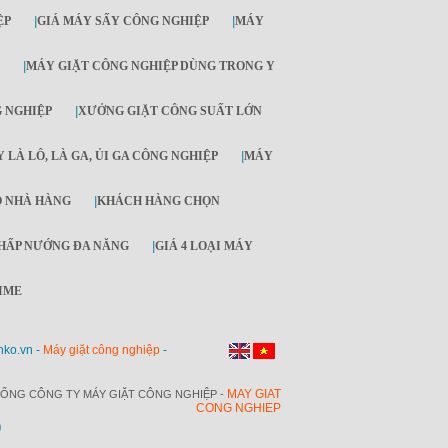
ỆP
|
GIÁ MÁY SẤY CÔNG NGHIỆP
|
MÁY
|
MÁY GIẶT CÔNG NGHIỆP DÙNG TRONG Y
G NGHIỆP
|
XƯỞNG GIẶT CÔNG SUẤT LỚN
 LÀ LÔ, LÀ GA, ỦI GA CÔNG NGHIỆP
|
MÁY
O NHÀ HÀNG
|
KHÁCH HÀNG CHỌN
HẤP NƯỚNG ĐA NĂNG
|
GIÁ 4 LOẠI MÁY
IME
nko.vn -
Máy giặt công nghiệp
-
MAY GIAT
ỔNG CÔNG TY MÁY GIẶT CÔNG NGHIỆP -
CONG NGHIEP
O