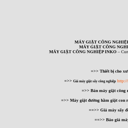
MÁY GIẶT CÔNG NGHIỆ
MÁY GIẶT CÔNG NGHI
MÁY GIẶT CÔNG NGHIỆP INKO
– Cun
=>> Thiết bị cho xư
=>>
http:
Giá máy giặt sấy công nghiệp
=>> Bán máy giặt công
=>> Máy giặt đường hầm giặt con 
==>> Giá máy sấy đ
==>> Báo giá máy