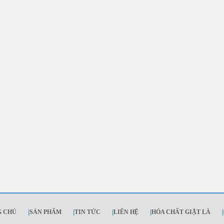
G CHỦ
|
SẢN PHẨM
|
TIN TỨC
|
LIÊN HỆ
|
HÓA CHẤT GIẶT LÀ
|