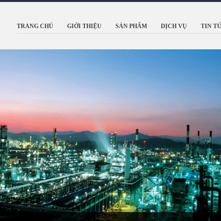
TRANG CHỦ
GIỚI THIỆU
SẢN PHẨM
DỊCH VỤ
TIN T