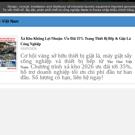
esign, consult, installation and distributor all industrial laundry equipment imported genuine with
ấn thiết kế, lắp đặt, phân phối thiết bị công nghiệp Made in Korea nhập khẩu chính hãng giá cạ
 Việt Nam
Xả Kho Không Lợi Nhuận: Ưu Đãi 35% Trang Thiết Bị Bếp & Giặt Là
Công Nghiệp
10/03/2026
Cơ hội vàng sở hữu thiết bị giặt là, máy giặt sấy
công nghiệp và thiết bị bếp từ
The One Việt
Chương trình xả kho 2026 ưu đãi tới 35%,
Nam.
hỗ trợ doanh nghiệp tối ưu chi phí đầu tư ban
đầu. Số lượng có hạn, liên hệ ngay!