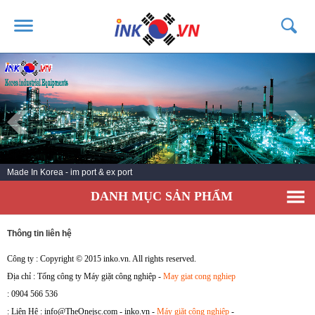
TRANG CHỦ
GIỚI THIỆU
SẢN PHẨM
DỊCH VỤ
Made In Korea - im port & ex port
TIN TỨC
DANH MỤC SẢN PHẨM
LIÊN HỆ
KHÁCH HÀNG
Thông tin liên hệ
Công ty :
Copyright © 2015 inko.vn. All rights reserved.
Địa chỉ :
Tổng công ty Máy giặt công nghiệp -
May giat cong nghiep
:
0904 566 536
:
Liên Hệ : info@TheOnejsc.com - inko.vn -
Máy giặt công nghiệp
-