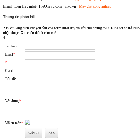
Email :
Liên Hệ : info@TheOnejsc.com - inko.vn -
Máy giặt công nghiệp
-
Thông tin phản hồi
Xin vui lòng điền các yêu cầu vào form dưới đây và gửi cho chúng tôi. Chúng tôi sẽ trả lời 
nhận được. Xin chân thành cảm ơn!
4
Tên bạn
*
Email
*
Địa chỉ
Tiêu đề
*
Nội dung
*
Mã an toàn