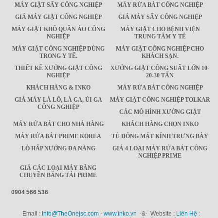
MÁY GIẶT SẤY CÔNG NGHIỆP
MÁY RỬA BÁT CÔNG NGHIỆP
GIÁ MÁY GIẶT CÔNG NGHIỆP
GIÁ MÁY SẤY CÔNG NGHIỆP
MÁY GIẶT KHÔ QUẦN ÁO CÔNG
MÁY GIẶT CHO BỆNH VIỆN
NGHIỆP
TRUNG TÂM Y TẾ
MÁY GIẶT CÔNG NGHIỆP DÙNG
MÁY GIẶT CÔNG NGHIỆP CHO
TRONG Y TẾ.
KHÁCH SẠN.
THIẾT KẾ XƯỞNG GIẶT CÔNG
XƯỞNG GIẶT CÔNG SUẤT LỚN 10-
NGHIỆP
20-30 TẤN
KHÁCH HÀNG & INKO
MÁY RỬA BÁT CÔNG NGHIỆP
GIÁ MÁY LÀ LÔ, LÀ GA, ỦI GA
MÁY GIẶT CÔNG NGHIỆP TOLKAR
CÔNG NGHIỆP
CÁC MÔ HÌNH XƯỞNG GIẶT
MÁY RỬA BÁT CHO NHÀ HÀNG
KHÁCH HÀNG CHỌN INKO
MÁY RỬA BÁT PRIME KOREA
TỦ ĐÔNG MÁT KÍNH TRƯNG BÀY
LÒ HẤP NƯỚNG ĐA NĂNG
GIÁ 4 LOẠI MÁY RỬA BÁT CÔNG
NGHIỆP PRIME
GIÁ CÁC LOẠI MÁY BĂNG
CHUYỀN BĂNG TẢI PRIME
0904 566 536
Email :
info@TheOnejsc.com - www.inko.vn
-&- Website :
Liên Hệ :