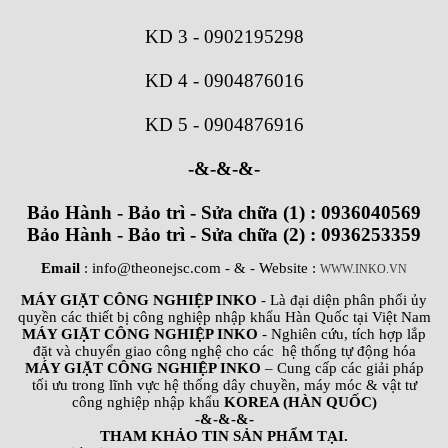
KD 3
-
0902195298
KD 4
-
0904876016
KD 5
-
0904876916
-&-&-&-
Bảo Hành - Bảo trì - Sửa chữa (1) : 0936040569
Bảo Hành - Bảo trì - Sửa chữa (2) : 0936253359
Email
: info@theonejsc.com
- & - Website :
WWW.INKO.VN
MÁY GIẶT CÔNG NGHIỆP INKO
- Là đại diện phân phối ủy
quyền các thiết bị công nghiệp nhập khẩu Hàn Quốc tại Việt Nam
MÁY GIẶT CÔNG NGHIỆP INKO
- Nghiên cứu, tích hợp lắp
đặt và chuyển giao công nghệ cho các hệ thống tự động hóa
MÁY GIẶT CÔNG NGHIỆP INKO
– Cung cấp các giải pháp
tối ưu trong lĩnh vực hệ thống dây chuyền, máy móc & vật tư
công nghiệp nhập khẩu
KOREA (HÀN QUỐC)
-&-&-&-
THAM KHẢO TIN SẢN PHẨM TẠI.