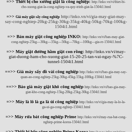
=>> Thiết bị cho xưởng giặt là công nghiệp:
http://inko.vn/vi/thiet-bi-
cho-xuong-giat-la-cong-nghiep-va-quy-trinh-giat-la-1504i1.html
=>>
http://inko.vn/vi/gia-may-giat-may-
Giá máy giặt sấy công nghiệp
say-cong-nghiep-20kg-25kg-30kg-35kg-40kg-50kg-70kg-100kg-
1504i1.html
=>> Bán máy giặt công nghiệp INKO:
http://inko.vn/vi/ban-may-giat-
cong-nghiep-25kg---30kg---35kg---50kg---70kg---100kg---gia-re-1504i1.html
=>> Máy giặt đường hầm giặt con rồng:
http://inko.vn/vi/may-
giat-duong-ham-cho-xuong-giat-15-20-25-tan-vai-ngay-%7C-
tunnel-1504i1.html
==>> Giá máy sấy đồ vải công nghiệp
http://inko.vn/vi/bao-gia-may-say-
quan-ao-cong-nghiep-25kg-30kg-45kg-55kg-100kg-1504i1.html
==>> Báo giá máy giặt khô công nghiệp
http://inko.vn/vi/bao-gia-may-
giat-kho-cong-nghiep-15kg-20kg-25kg-30kg-1504i1.html
=>> Máy là lô là ga là ủi công nghiệp
http://inko.vn/vi/gia-may-la-lo-la-
ga-ui-ga-cong-nghiep-1504i1.html
=>> Máy rửa bát công nghiệp Prime
http://inko.vn/vi/may-rua-bat-cong-
nghiep-prime-korea-1504i1.html
=>> Thiết bị bếp công nghiệp Prime Korea
http://www.inko.vn/vi/cac-