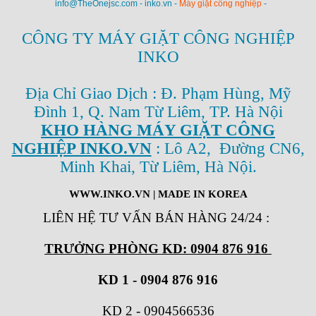
info@TheOnejsc.com - inko.vn -
Máy giặt công nghiệp
-
CÔNG TY MÁY GIẶT CÔNG NGHIỆP
INKO
Địa Chỉ Giao Dịch : Đ. Phạm Hùng, Mỹ
Đình 1, Q. Nam Từ Liêm, TP. Hà Nội
KHO HÀNG MÁY GIẶT CÔNG
NGHIỆP INKO.VN
: Lô A2, Đường CN6,
Minh Khai, Từ Liêm, Hà Nội.
WWW.INKO.VN
| MADE IN KOREA
LIÊN HỆ TƯ VẤN BÁN HÀNG 24/24
:
TRƯỞNG PHÒNG KD: 0904 876 916
KD 1 - 0904 876 916
KD 2
-
0904566536