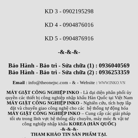
KD 3
-
0902195298
KD 4
-
0904876016
KD 5
-
0904876916
-&-&-&-
Bảo Hành - Bảo trì - Sửa chữa (1) : 0936040569
Bảo Hành - Bảo trì - Sửa chữa (2) : 0936253359
Email
: info@theonejsc.com
- & - Website :
WWW.INKO.VN
MÁY GIẶT CÔNG NGHIỆP INKO
- Là đại diện phân phối ủy
quyền các thiết bị công nghiệp nhập khẩu Hàn Quốc tại Việt Nam
MÁY GIẶT CÔNG NGHIỆP INKO
- Nghiên cứu, tích hợp lắp
đặt và chuyển giao công nghệ cho các hệ thống tự động hóa
MÁY GIẶT CÔNG NGHIỆP INKO
– Cung cấp các giải pháp
tối ưu trong lĩnh vực hệ thống dây chuyền, máy móc & vật tư
công nghiệp nhập khẩu
KOREA (HÀN QUỐC)
-&-&-&-
THAM KHẢO TIN SẢN PHẨM TẠI.