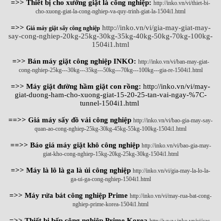
=>> Thiết bị cho xưởng giặt là công nghiệp:
http://inko.vn/vi/thiet-bi-
cho-xuong-giat-la-cong-nghiep-va-quy-trinh-giat-la-1504i1.html
=>>
http://inko.vn/vi/gia-may-giat-may-
Giá máy giặt sấy công nghiệp
say-cong-nghiep-20kg-25kg-30kg-35kg-40kg-50kg-70kg-100kg-
1504i1.html
=>> Bán máy giặt công nghiệp INKO:
http://inko.vn/vi/ban-may-giat-
cong-nghiep-25kg---30kg---35kg---50kg---70kg---100kg---gia-re-1504i1.html
=>> Máy giặt đường hầm giặt con rồng:
http://inko.vn/vi/may-
giat-duong-ham-cho-xuong-giat-15-20-25-tan-vai-ngay-%7C-
tunnel-1504i1.html
==>> Giá máy sấy đồ vải công nghiệp
http://inko.vn/vi/bao-gia-may-say-
quan-ao-cong-nghiep-25kg-30kg-45kg-55kg-100kg-1504i1.html
==>> Báo giá máy giặt khô công nghiệp
http://inko.vn/vi/bao-gia-may-
giat-kho-cong-nghiep-15kg-20kg-25kg-30kg-1504i1.html
=>> Máy là lô là ga là ủi công nghiệp
http://inko.vn/vi/gia-may-la-lo-la-
ga-ui-ga-cong-nghiep-1504i1.html
=>> Máy rửa bát công nghiệp Prime
http://inko.vn/vi/may-rua-bat-cong-
nghiep-prime-korea-1504i1.html
=>> Thiết bị bếp công nghiệp Prime Korea
http://www.inko.vn/vi/cac-