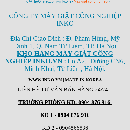
info@TheOnejsc.com - inko.vn -
Máy giặt công nghiệp
-
CÔNG TY MÁY GIẶT CÔNG NGHIỆP
INKO
Địa Chỉ Giao Dịch : Đ. Phạm Hùng, Mỹ
Đình 1, Q. Nam Từ Liêm, TP. Hà Nội
KHO HÀNG MÁY GIẶT CÔNG
NGHIỆP INKO.VN
: Lô A2, Đường CN6,
Minh Khai, Từ Liêm, Hà Nội.
WWW.INKO.VN
| MADE IN KOREA
LIÊN HỆ TƯ VẤN BÁN HÀNG 24/24
:
TRƯỞNG PHÒNG KD: 0904 876 916
KD 1 - 0904 876 916
KD 2
-
0904566536