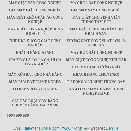
MÁY GIẶT SẤY CÔNG NGHIỆP
MÁY RỬA BÁT CÔNG NGHIỆP
GIÁ MÁY GIẶT CÔNG NGHIỆP
GIÁ MÁY SẤY CÔNG NGHIỆP
MÁY GIẶT KHÔ QUẦN ÁO CÔNG
MÁY GIẶT CHO BỆNH VIỆN
NGHIỆP
TRUNG TÂM Y TẾ
MÁY GIẶT CÔNG NGHIỆP DÙNG
MÁY GIẶT CÔNG NGHIỆP CHO
TRONG Y TẾ.
KHÁCH SẠN.
THIẾT KẾ XƯỞNG GIẶT CÔNG
XƯỞNG GIẶT CÔNG SUẤT LỚN 10-
NGHIỆP
20-30 TẤN
KHÁCH HÀNG & INKO
MÁY RỬA BÁT CÔNG NGHIỆP
GIÁ MÁY LÀ LÔ, LÀ GA, ỦI GA
MÁY GIẶT CÔNG NGHIỆP TOLKAR
CÔNG NGHIỆP
CÁC MÔ HÌNH XƯỞNG GIẶT
MÁY RỬA BÁT CHO NHÀ HÀNG
KHÁCH HÀNG CHỌN INKO
MÁY RỬA BÁT PRIME KOREA
TỦ ĐÔNG MÁT KÍNH TRƯNG BÀY
LÒ HẤP NƯỚNG ĐA NĂNG
GIÁ 4 LOẠI MÁY RỬA BÁT CÔNG
NGHIỆP PRIME
GIÁ CÁC LOẠI MÁY BĂNG
CHUYỀN BĂNG TẢI PRIME
0904 566 536
Email :
info@TheOnejsc.com - www.inko.vn
-&- Website :
Liên Hệ :