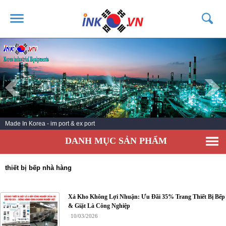
TRANG CHỦ
GIỚI THIỆU
SẢN PHẨM
DỊCH VỤ
Made In Korea - im port & ex port
TIN TỨC
DANH MỤC SẢN PHẨM
LIÊN HỆ
KHÁCH HÀNG
thiết bị bếp nhà hàng
Xả Kho Không Lợi Nhuận: Ưu Đãi 35% Trang Thiết Bị Bếp
& Giặt Là Công Nghiệp
10/03/2026