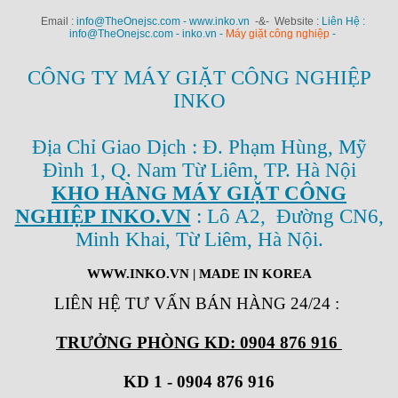
Email :
info@TheOnejsc.com - www.inko.vn
-&- Website :
Liên Hệ :
info@TheOnejsc.com - inko.vn -
Máy giặt công nghiệp
-
CÔNG TY MÁY GIẶT CÔNG NGHIỆP
INKO
Địa Chỉ Giao Dịch : Đ. Phạm Hùng, Mỹ
Đình 1, Q. Nam Từ Liêm, TP. Hà Nội
KHO HÀNG MÁY GIẶT CÔNG
NGHIỆP INKO.VN
: Lô A2, Đường CN6,
Minh Khai, Từ Liêm, Hà Nội.
WWW.INKO.VN
| MADE IN KOREA
LIÊN HỆ TƯ VẤN BÁN HÀNG 24/24
:
TRƯỞNG PHÒNG KD: 0904 876 916
KD 1 - 0904 876 916