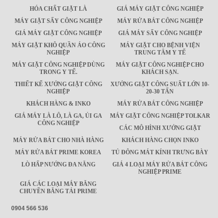
HÓA CHẤT GIẶT LÀ
GIÁ MÁY GIẶT CÔNG NGHIỆP
MÁY GIẶT SẤY CÔNG NGHIỆP
MÁY RỬA BÁT CÔNG NGHIỆP
GIÁ MÁY GIẶT CÔNG NGHIỆP
GIÁ MÁY SẤY CÔNG NGHIỆP
MÁY GIẶT KHÔ QUẦN ÁO CÔNG
MÁY GIẶT CHO BỆNH VIỆN
NGHIỆP
TRUNG TÂM Y TẾ
MÁY GIẶT CÔNG NGHIỆP DÙNG
MÁY GIẶT CÔNG NGHIỆP CHO
TRONG Y TẾ.
KHÁCH SẠN.
THIẾT KẾ XƯỞNG GIẶT CÔNG
XƯỞNG GIẶT CÔNG SUẤT LỚN 10-
NGHIỆP
20-30 TẤN
KHÁCH HÀNG & INKO
MÁY RỬA BÁT CÔNG NGHIỆP
GIÁ MÁY LÀ LÔ, LÀ GA, ỦI GA
MÁY GIẶT CÔNG NGHIỆP TOLKAR
CÔNG NGHIỆP
CÁC MÔ HÌNH XƯỞNG GIẶT
MÁY RỬA BÁT CHO NHÀ HÀNG
KHÁCH HÀNG CHỌN INKO
MÁY RỬA BÁT PRIME KOREA
TỦ ĐÔNG MÁT KÍNH TRƯNG BÀY
LÒ HẤP NƯỚNG ĐA NĂNG
GIÁ 4 LOẠI MÁY RỬA BÁT CÔNG
NGHIỆP PRIME
GIÁ CÁC LOẠI MÁY BĂNG
CHUYỀN BĂNG TẢI PRIME
0904 566 536