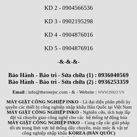
KD 2
-
0904566536
KD 3
-
0902195298
KD 4
-
0904876016
KD 5
-
0904876916
-&-&-&-
Bảo Hành - Bảo trì - Sửa chữa (1) : 0936040569
Bảo Hành - Bảo trì - Sửa chữa (2) : 0936253359
Email
: info@theonejsc.com
- & - Website :
WWW.INKO.VN
MÁY GIẶT CÔNG NGHIỆP INKO
- Là đại diện phân phối ủy
quyền các thiết bị công nghiệp nhập khẩu Hàn Quốc tại Việt Nam
MÁY GIẶT CÔNG NGHIỆP INKO
- Nghiên cứu, tích hợp lắp
đặt và chuyển giao công nghệ cho các hệ thống tự động hóa
MÁY GIẶT CÔNG NGHIỆP INKO
– Cung cấp các giải pháp
tối ưu trong lĩnh vực hệ thống dây chuyền, máy móc & vật tư
công nghiệp nhập khẩu
KOREA (HÀN QUỐC)