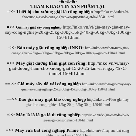
-&-&-&-
THAM KHẢO TIN SẢN PHẨM TẠI.
=>> Thiết bị cho xưởng giặt là công nghiệp:
http://inko.vn/vi/thiet-bi-
cho-xuong-giat-la-cong-nghiep-va-quy-trinh-giat-la-1504i1.html
=>>
http://inko.vn/vi/gia-may-giat-may-
Giá máy giặt sấy công nghiệp
say-cong-nghiep-20kg-25kg-30kg-35kg-40kg-50kg-70kg-100kg-
1504i1.html
=>> Bán máy giặt công nghiệp INKO:
http://inko.vn/vi/ban-may-giat-
cong-nghiep-25kg---30kg---35kg---50kg---70kg---100kg---gia-re-1504i1.html
=>> Máy giặt đường hầm giặt con rồng:
http://inko.vn/vi/may-
giat-duong-ham-cho-xuong-giat-15-20-25-tan-vai-ngay-%7C-
tunnel-1504i1.html
==>> Giá máy sấy đồ vải công nghiệp
http://inko.vn/vi/bao-gia-may-say-
quan-ao-cong-nghiep-25kg-30kg-45kg-55kg-100kg-1504i1.html
==>> Báo giá máy giặt khô công nghiệp
http://inko.vn/vi/bao-gia-may-
giat-kho-cong-nghiep-15kg-20kg-25kg-30kg-1504i1.html
=>> Máy là lô là ga là ủi công nghiệp
http://inko.vn/vi/gia-may-la-lo-la-
ga-ui-ga-cong-nghiep-1504i1.html
=>> Máy rửa bát công nghiệp Prime
http://inko.vn/vi/may-rua-bat-cong-
nghiep-prime-korea-1504i1.html