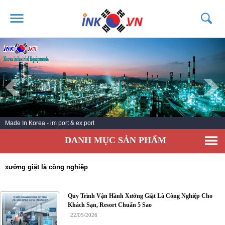
TRANG CHỦ
GIỚI THIỆU
SẢN PHẨM
DỊCH VỤ
Made In Korea - im port & ex port
TIN TỨC
DANH MỤC SẢN PHẨM
LIÊN HỆ
KHÁCH HÀNG
xưởng giặt là công nghiệp
Quy Trình Vận Hành Xưởng Giặt Là Công Nghiệp Cho
Khách Sạn, Resort Chuẩn 5 Sao
22/05/2026