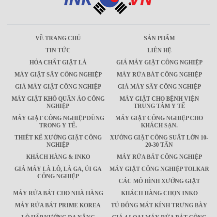
VỀ TRANG CHỦ
SẢN PHẨM
TIN TỨC
LIÊN HỆ
HÓA CHẤT GIẶT LÀ
GIÁ MÁY GIẶT CÔNG NGHIỆP
MÁY GIẶT SẤY CÔNG NGHIỆP
MÁY RỬA BÁT CÔNG NGHIỆP
GIÁ MÁY GIẶT CÔNG NGHIỆP
GIÁ MÁY SẤY CÔNG NGHIỆP
MÁY GIẶT KHÔ QUẦN ÁO CÔNG
MÁY GIẶT CHO BỆNH VIỆN
NGHIỆP
TRUNG TÂM Y TẾ
MÁY GIẶT CÔNG NGHIỆP DÙNG
MÁY GIẶT CÔNG NGHIỆP CHO
TRONG Y TẾ.
KHÁCH SẠN.
THIẾT KẾ XƯỞNG GIẶT CÔNG
XƯỞNG GIẶT CÔNG SUẤT LỚN 10-
NGHIỆP
20-30 TẤN
KHÁCH HÀNG & INKO
MÁY RỬA BÁT CÔNG NGHIỆP
GIÁ MÁY LÀ LÔ, LÀ GA, ỦI GA
MÁY GIẶT CÔNG NGHIỆP TOLKAR
CÔNG NGHIỆP
CÁC MÔ HÌNH XƯỞNG GIẶT
MÁY RỬA BÁT CHO NHÀ HÀNG
KHÁCH HÀNG CHỌN INKO
MÁY RỬA BÁT PRIME KOREA
TỦ ĐÔNG MÁT KÍNH TRƯNG BÀY