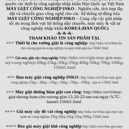
quyền các thiết bị công nghiệp nhập khẩu Hàn Quốc tại Việt Nam
MÁY GIẶT CÔNG NGHIỆP INKO
- Nghiên cứu, tích hợp lắp
đặt và chuyển giao công nghệ cho các hệ thống tự động hóa
MÁY GIẶT CÔNG NGHIỆP INKO
– Cung cấp các giải pháp
tối ưu trong lĩnh vực hệ thống dây chuyền, máy móc & vật tư
công nghiệp nhập khẩu
KOREA (HÀN QUỐC)
-&-&-&-
THAM KHẢO TIN SẢN PHẨM TẠI.
=>> Thiết bị cho xưởng giặt là công nghiệp:
http://inko.vn/vi/thiet-bi-
cho-xuong-giat-la-cong-nghiep-va-quy-trinh-giat-la-1504i1.html
=>>
http://inko.vn/vi/gia-may-giat-may-
Giá máy giặt sấy công nghiệp
say-cong-nghiep-20kg-25kg-30kg-35kg-40kg-50kg-70kg-100kg-
1504i1.html
=>> Bán máy giặt công nghiệp INKO:
http://inko.vn/vi/ban-may-giat-
cong-nghiep-25kg---30kg---35kg---50kg---70kg---100kg---gia-re-1504i1.html
=>> Máy giặt đường hầm giặt con rồng:
http://inko.vn/vi/may-
giat-duong-ham-cho-xuong-giat-15-20-25-tan-vai-ngay-%7C-
tunnel-1504i1.html
==>> Giá máy sấy đồ vải công nghiệp
http://inko.vn/vi/bao-gia-may-say-
quan-ao-cong-nghiep-25kg-30kg-45kg-55kg-100kg-1504i1.html
==>> Báo giá máy giặt khô công nghiệp
http://inko.vn/vi/bao-gia-may-