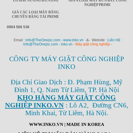
LÒ HẤP NƯỚNG ĐA NĂNG
GIÁ 4 LOẠI MÁY RỬA BÁT CÔNG
NGHIỆP PRIME
GIÁ CÁC LOẠI MÁY BĂNG
CHUYỀN BĂNG TẢI PRIME
0904 566 536
Email :
info@TheOnejsc.com - www.inko.vn
-&- Website :
Liên Hệ :
info@TheOnejsc.com - inko.vn -
Máy giặt công nghiệp
-
CÔNG TY MÁY GIẶT CÔNG NGHIỆP
INKO
Địa Chỉ Giao Dịch : Đ. Phạm Hùng, Mỹ
Đình 1, Q. Nam Từ Liêm, TP. Hà Nội
KHO HÀNG MÁY GIẶT CÔNG
NGHIỆP INKO.VN
: Lô A2, Đường CN6,
Minh Khai, Từ Liêm, Hà Nội.
WWW.INKO.VN
| MADE IN KOREA