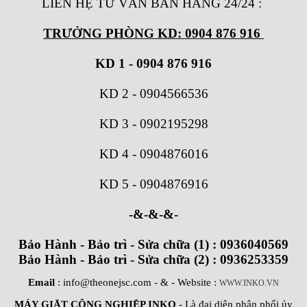
LIÊN HỆ TƯ VẤN BÁN HÀNG 24/24
:
TRƯỞNG PHÒNG KD: 0904 876 916
KD 1 - 0904 876 916
KD 2
-
0904566536
KD 3
-
0902195298
KD 4
-
0904876016
KD 5
-
0904876916
-&-&-&-
Bảo Hành - Bảo trì - Sửa chữa (1) : 0936040569
Bảo Hành - Bảo trì - Sửa chữa (2) : 0936253359
Email
: info@theonejsc.com
- & - Website :
WWW.INKO.VN
MÁY GIẶT CÔNG NGHIỆP INKO
- Là đại diện phân phối ủy