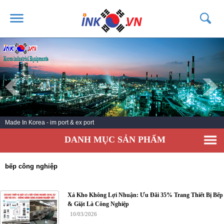
TRANG CHỦ
GIỚI THIỆU
SẢN PHẨM
DỊCH VỤ
Made In Korea - im port & ex port
TIN TỨC
DANH MỤC SẢN PHẨM
LIÊN HỆ
KHÁCH HÀNG
bếp công nghiệp
Xả Kho Không Lợi Nhuận: Ưu Đãi 35% Trang Thiết Bị Bếp
& Giặt Là Công Nghiệp
10/03/2026