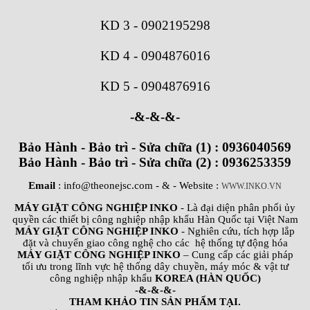
KD 3
-
0902195298
KD 4
-
0904876016
KD 5
-
0904876916
-&-&-&-
Bảo Hành - Bảo trì - Sửa chữa (1) : 0936040569
Bảo Hành - Bảo trì - Sửa chữa (2) : 0936253359
Email
: info@theonejsc.com
- & - Website :
WWW.INKO.VN
MÁY GIẶT CÔNG NGHIỆP INKO
- Là đại diện phân phối ủy
quyền các thiết bị công nghiệp nhập khẩu Hàn Quốc tại Việt Nam
MÁY GIẶT CÔNG NGHIỆP INKO
- Nghiên cứu, tích hợp lắp
đặt và chuyển giao công nghệ cho các hệ thống tự động hóa
MÁY GIẶT CÔNG NGHIỆP INKO
– Cung cấp các giải pháp
tối ưu trong lĩnh vực hệ thống dây chuyền, máy móc & vật tư
công nghiệp nhập khẩu
KOREA (HÀN QUỐC)
-&-&-&-
THAM KHẢO TIN SẢN PHẨM TẠI.