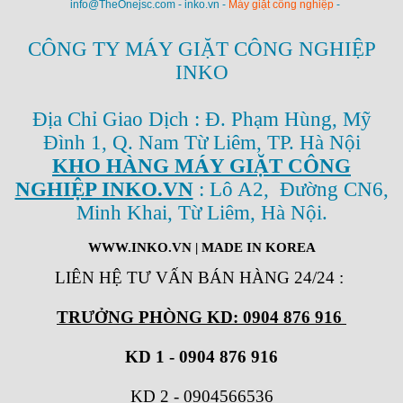
info@TheOnejsc.com - inko.vn -
Máy giặt công nghiệp
-
CÔNG TY MÁY GIẶT CÔNG NGHIỆP
INKO
Địa Chỉ Giao Dịch : Đ. Phạm Hùng, Mỹ
Đình 1, Q. Nam Từ Liêm, TP. Hà Nội
KHO HÀNG MÁY GIẶT CÔNG
NGHIỆP INKO.VN
: Lô A2, Đường CN6,
Minh Khai, Từ Liêm, Hà Nội.
WWW.INKO.VN
| MADE IN KOREA
LIÊN HỆ TƯ VẤN BÁN HÀNG 24/24
:
TRƯỞNG PHÒNG KD: 0904 876 916
KD 1 - 0904 876 916
KD 2
-
0904566536