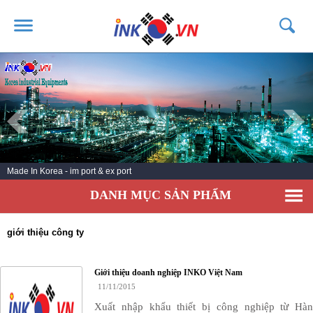
TRANG CHỦ
GIỚI THIỆU
SẢN PHẨM
DỊCH VỤ
Made In Korea - im port & ex port
TIN TỨC
DANH MỤC SẢN PHẨM
LIÊN HỆ
KHÁCH HÀNG
giới thiệu công ty
Giới thiệu doanh nghiệp INKO Việt Nam
11/11/2015
Xuất nhập khẩu thiết bị công nghiệp từ Hàn