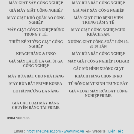
MÁY GIẶT SẤY CÔNG NGHIỆP
MÁY RỬA BÁT CÔNG NGHIỆP
GIÁ MÁY GIẶT CÔNG NGHIỆP
GIÁ MÁY SẤY CÔNG NGHIỆP
MÁY GIẶT KHÔ QUẦN ÁO CÔNG
MÁY GIẶT CHO BỆNH VIỆN
NGHIỆP
TRUNG TÂM Y TẾ
MÁY GIẶT CÔNG NGHIỆP DÙNG
MÁY GIẶT CÔNG NGHIỆP CHO
TRONG Y TẾ.
KHÁCH SẠN.
THIẾT KẾ XƯỞNG GIẶT CÔNG
XƯỞNG GIẶT CÔNG SUẤT LỚN 10-
NGHIỆP
20-30 TẤN
KHÁCH HÀNG & INKO
MÁY RỬA BÁT CÔNG NGHIỆP
GIÁ MÁY LÀ LÔ, LÀ GA, ỦI GA
MÁY GIẶT CÔNG NGHIỆP TOLKAR
CÔNG NGHIỆP
CÁC MÔ HÌNH XƯỞNG GIẶT
MÁY RỬA BÁT CHO NHÀ HÀNG
KHÁCH HÀNG CHỌN INKO
MÁY RỬA BÁT PRIME KOREA
TỦ ĐÔNG MÁT KÍNH TRƯNG BÀY
LÒ HẤP NƯỚNG ĐA NĂNG
GIÁ 4 LOẠI MÁY RỬA BÁT CÔNG
NGHIỆP PRIME
GIÁ CÁC LOẠI MÁY BĂNG
CHUYỀN BĂNG TẢI PRIME
0904 566 536
Email :
info@TheOnejsc.com - www.inko.vn
-&- Website :
Liên Hệ :