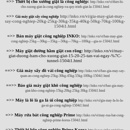
=>> Thiết bị cho xưởng giặt là công nghiệp:
http://inko.vn/vi/thiet-bi-
cho-xuong-giat-la-cong-nghiep-va-quy-trinh-giat-la-1504i1.html
=>>
http://inko.vn/vi/gia-may-giat-may-
Giá máy giặt sấy công nghiệp
say-cong-nghiep-20kg-25kg-30kg-35kg-40kg-50kg-70kg-100kg-
1504i1.html
=>> Bán máy giặt công nghiệp INKO:
http://inko.vn/vi/ban-may-giat-
cong-nghiep-25kg---30kg---35kg---50kg---70kg---100kg---gia-re-1504i1.html
=>> Máy giặt đường hầm giặt con rồng:
http://inko.vn/vi/may-
giat-duong-ham-cho-xuong-giat-15-20-25-tan-vai-ngay-%7C-
tunnel-1504i1.html
==>> Giá máy sấy đồ vải công nghiệp
http://inko.vn/vi/bao-gia-may-say-
quan-ao-cong-nghiep-25kg-30kg-45kg-55kg-100kg-1504i1.html
==>> Báo giá máy giặt khô công nghiệp
http://inko.vn/vi/bao-gia-may-
giat-kho-cong-nghiep-15kg-20kg-25kg-30kg-1504i1.html
=>> Máy là lô là ga là ủi công nghiệp
http://inko.vn/vi/gia-may-la-lo-la-
ga-ui-ga-cong-nghiep-1504i1.html
=>> Máy rửa bát công nghiệp Prime
http://inko.vn/vi/may-rua-bat-cong-
nghiep-prime-korea-1504i1.html
=>> Thiết bị bếp công nghiệp Prime Korea
http://www.inko.vn/vi/cac-