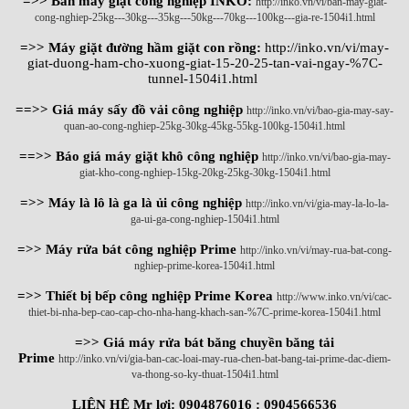
=>> Bán máy giặt công nghiệp INKO:
http://inko.vn/vi/ban-may-giat-
cong-nghiep-25kg---30kg---35kg---50kg---70kg---100kg---gia-re-1504i1.html
=>> Máy giặt đường hầm giặt con rồng:
http://inko.vn/vi/may-
giat-duong-ham-cho-xuong-giat-15-20-25-tan-vai-ngay-%7C-
tunnel-1504i1.html
==>> Giá máy sấy đồ vải công nghiệp
http://inko.vn/vi/bao-gia-may-say-
quan-ao-cong-nghiep-25kg-30kg-45kg-55kg-100kg-1504i1.html
==>> Báo giá máy giặt khô công nghiệp
http://inko.vn/vi/bao-gia-may-
giat-kho-cong-nghiep-15kg-20kg-25kg-30kg-1504i1.html
=>> Máy là lô là ga là ủi công nghiệp
http://inko.vn/vi/gia-may-la-lo-la-
ga-ui-ga-cong-nghiep-1504i1.html
=>> Máy rửa bát công nghiệp Prime
http://inko.vn/vi/may-rua-bat-cong-
nghiep-prime-korea-1504i1.html
=>> Thiết bị bếp công nghiệp Prime Korea
http://www.inko.vn/vi/cac-
thiet-bi-nha-bep-cao-cap-cho-nha-hang-khach-san-%7C-prime-korea-1504i1.html
=>> Giá máy rửa bát băng chuyền băng tải
Prime
http://inko.vn/vi/gia-ban-cac-loai-may-rua-chen-bat-bang-tai-prime-dac-diem-
va-thong-so-ky-thuat-1504i1.html
LIÊN HỆ Mr lơi: 0904876016 : 0904566536