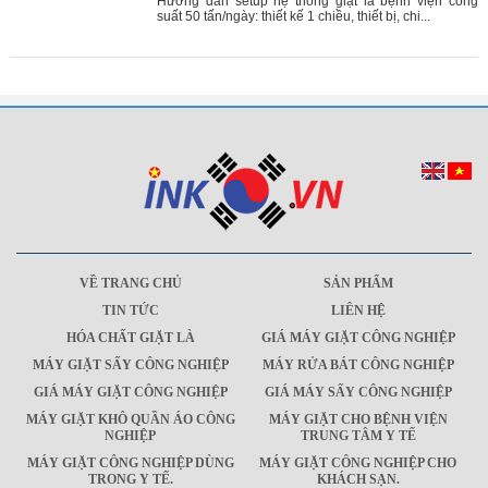
Hướng dẫn setup hệ thống giặt là bệnh viện công
suất 50 tấn/ngày: thiết kế 1 chiều, thiết bị, chi...
VỀ TRANG CHỦ
SẢN PHẨM
TIN TỨC
LIÊN HỆ
HÓA CHẤT GIẶT LÀ
GIÁ MÁY GIẶT CÔNG NGHIỆP
MÁY GIẶT SẤY CÔNG NGHIỆP
MÁY RỬA BÁT CÔNG NGHIỆP
GIÁ MÁY GIẶT CÔNG NGHIỆP
GIÁ MÁY SẤY CÔNG NGHIỆP
MÁY GIẶT KHÔ QUẦN ÁO CÔNG
MÁY GIẶT CHO BỆNH VIỆN
NGHIỆP
TRUNG TÂM Y TẾ
MÁY GIẶT CÔNG NGHIỆP DÙNG
MÁY GIẶT CÔNG NGHIỆP CHO
TRONG Y TẾ.
KHÁCH SẠN.