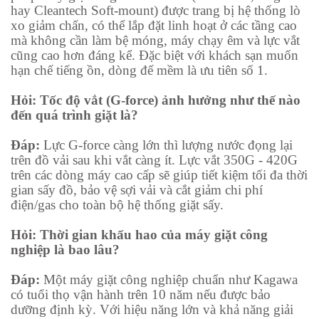
hay Cleantech Soft-mount) được trang bị hệ thống lò
xo giảm chấn, có thể lắp đặt linh hoạt ở các tầng cao
mà không cần làm bệ móng, máy chạy êm và lực vắt
cũng cao hơn đáng kể. Đặc biệt với khách sạn muốn
hạn chế tiếng ồn, dòng đế mềm là ưu tiên số 1.
Hỏi: Tốc độ vắt (G-force) ảnh hưởng như thế nào
đến quá trình giặt là?
Đáp:
Lực G-force càng lớn thì lượng nước đọng lại
trên đồ vải sau khi vắt càng ít. Lực vắt 350G - 420G
trên các dòng máy cao cấp sẽ giúp tiết kiệm tối đa thời
gian sấy đồ, bảo vệ sợi vải và cắt giảm chi phí
điện/gas cho toàn bộ hệ thống giặt sấy.
Hỏi: Thời gian khấu hao của máy giặt công
nghiệp là bao lâu?
Đáp:
Một máy giặt công nghiệp chuẩn như Kagawa
có tuổi thọ vận hành trên 10 năm nếu được bảo
dưỡng định kỳ. Với hiệu năng lớn và khả năng giải