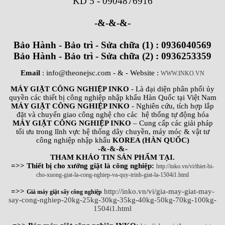
KD 5
-
0904876916
-&-&-&-
Bảo Hành - Bảo trì - Sửa chữa (1) : 0936040569
Bảo Hành - Bảo trì - Sửa chữa (2) : 0936253359
Email
: info@theonejsc.com
- & - Website :
WWW.INKO.VN
MÁY GIẶT CÔNG NGHIỆP INKO
- Là đại diện phân phối ủy
quyền các thiết bị công nghiệp nhập khẩu Hàn Quốc tại Việt Nam
MÁY GIẶT CÔNG NGHIỆP INKO
- Nghiên cứu, tích hợp lắp
đặt và chuyển giao công nghệ cho các hệ thống tự động hóa
MÁY GIẶT CÔNG NGHIỆP INKO
– Cung cấp các giải pháp
tối ưu trong lĩnh vực hệ thống dây chuyền, máy móc & vật tư
công nghiệp nhập khẩu
KOREA (HÀN QUỐC)
-&-&-&-
THAM KHẢO TIN SẢN PHẨM TẠI.
=>> Thiết bị cho xưởng giặt là công nghiệp:
http://inko.vn/vi/thiet-bi-
cho-xuong-giat-la-cong-nghiep-va-quy-trinh-giat-la-1504i1.html
=>>
http://inko.vn/vi/gia-may-giat-may-
Giá máy giặt sấy công nghiệp
say-cong-nghiep-20kg-25kg-30kg-35kg-40kg-50kg-70kg-100kg-
1504i1.html