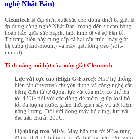
nghệ Nhật Bản)
Cleantech
là đại diện xuất sắc cho dòng thiết bị giặt là
áp dụng công nghệ Nhật Bản, mang đến sự cân bằng
hoàn hảo giữa sức mạnh, tính kinh tế và sự bền bỉ.
Thương hiệu này cung cấp cả hai cấu trúc: máy giặt
bệ cứng (hard-mount) và máy giặt lồng treo (soft-
mount).
Tính năng nổi bật của máy giặt Cleantech
Lực vắt cực cao (High G-Force):
Nhờ hệ thống
biến tần (inverter) chuyên dụng và công nghệ cân
bằng điện tử tự động, lực vắt của máy có thể lên
tới 420G đối với các dòng đế mềm, giúp loại bỏ
tối đa lượng nước, giảm thời gian sấy và tiết kiệm
năng lượng. Đối với dòng máy bệ cứng, lực vắt
đạt tiêu chuẩn 200G.
Hệ thống treo MFS:
Máy hấp thụ tới 97% rung
động nhờ hệ thống lò xo đa hướng tiên tiến, giúp