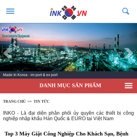
TRANG CHỦ
GIỚI THIỆU
SẢN PHẨM
DỊCH VỤ
Made In Korea - im port & ex port
TIN TỨC
DANH MỤC SẢN PHẨM
LIÊN HỆ
KHÁCH HÀNG
TRANG CHỦ
>>
TIN TỨC
INKO - Là đại diện phân phối ủy quyền các thiết bị công
nghiệp nhập khẩu Hàn Quốc & EURO tại Việt Nam
Top 3 Máy Giặt Công Nghiệp Cho Khách Sạn, Bệnh