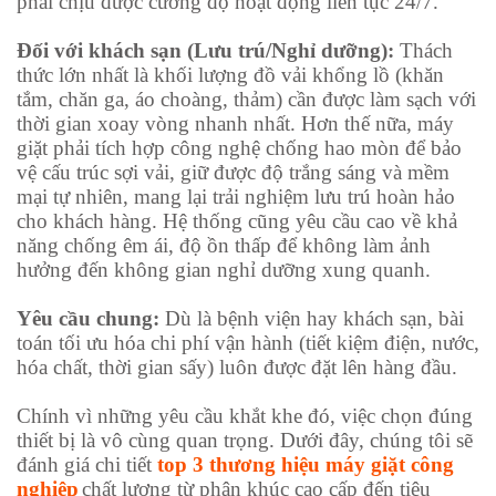
phải chịu được cường độ hoạt động liên tục 24/7.
Đối với khách sạn (Lưu trú/Nghỉ dưỡng):
Thách
thức lớn nhất là khối lượng đồ vải khổng lồ (khăn
tắm, chăn ga, áo choàng, thảm) cần được làm sạch với
thời gian xoay vòng nhanh nhất. Hơn thế nữa, máy
giặt phải tích hợp công nghệ chống hao mòn để bảo
vệ cấu trúc sợi vải, giữ được độ trắng sáng và mềm
mại tự nhiên, mang lại trải nghiệm lưu trú hoàn hảo
cho khách hàng. Hệ thống cũng yêu cầu cao về khả
năng chống êm ái, độ ồn thấp để không làm ảnh
hưởng đến không gian nghỉ dưỡng xung quanh.
Yêu cầu chung:
Dù là bệnh viện hay khách sạn, bài
toán tối ưu hóa chi phí vận hành (tiết kiệm điện, nước,
hóa chất, thời gian sấy) luôn được đặt lên hàng đầu.
Chính vì những yêu cầu khắt khe đó, việc chọn đúng
thiết bị là vô cùng quan trọng. Dưới đây, chúng tôi sẽ
đánh giá chi tiết
top 3 thương hiệu máy giặt công
nghiệp
chất lượng từ phân khúc cao cấp đến tiêu