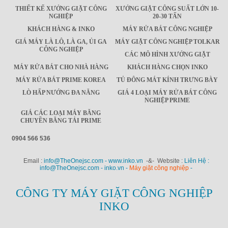
THIẾT KẾ XƯỞNG GIẶT CÔNG
XƯỞNG GIẶT CÔNG SUẤT LỚN 10-
NGHIỆP
20-30 TẤN
KHÁCH HÀNG & INKO
MÁY RỬA BÁT CÔNG NGHIỆP
GIÁ MÁY LÀ LÔ, LÀ GA, ỦI GA
MÁY GIẶT CÔNG NGHIỆP TOLKAR
CÔNG NGHIỆP
CÁC MÔ HÌNH XƯỞNG GIẶT
MÁY RỬA BÁT CHO NHÀ HÀNG
KHÁCH HÀNG CHỌN INKO
MÁY RỬA BÁT PRIME KOREA
TỦ ĐÔNG MÁT KÍNH TRƯNG BÀY
LÒ HẤP NƯỚNG ĐA NĂNG
GIÁ 4 LOẠI MÁY RỬA BÁT CÔNG
NGHIỆP PRIME
GIÁ CÁC LOẠI MÁY BĂNG
CHUYỀN BĂNG TẢI PRIME
0904 566 536
Email :
info@TheOnejsc.com - www.inko.vn
-&- Website :
Liên Hệ :
info@TheOnejsc.com - inko.vn -
Máy giặt công nghiệp
-
CÔNG TY MÁY GIẶT CÔNG NGHIỆP
INKO