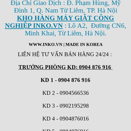
Địa Chỉ Giao Dịch : Đ. Phạm Hùng, Mỹ
Đình 1, Q. Nam Từ Liêm, TP. Hà Nội
KHO HÀNG MÁY GIẶT CÔNG
NGHIỆP INKO.VN
: Lô A2, Đường CN6,
Minh Khai, Từ Liêm, Hà Nội.
WWW.INKO.VN
| MADE IN KOREA
LIÊN HỆ TƯ VẤN BÁN HÀNG 24/24
:
TRƯỞNG PHÒNG KD: 0904 876 916
KD 1 - 0904 876 916
KD 2
-
0904566536
KD 3
-
0902195298
KD 4
-
0904876016