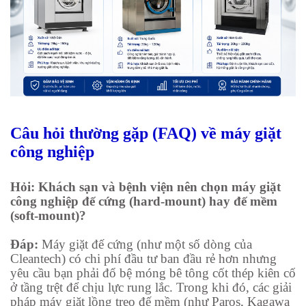
Câu hỏi thường gặp (FAQ) về máy giặt
công nghiệp
Hỏi: Khách sạn và bệnh viện nên chọn máy giặt
công nghiệp đế cứng (hard-mount) hay đế mềm
(soft-mount)?
Đáp:
Máy giặt đế cứng (như một số dòng của
Cleantech) có chi phí đầu tư ban đầu rẻ hơn nhưng
yêu cầu bạn phải đổ bệ móng bê tông cốt thép kiên cố
ở tầng trệt để chịu lực rung lắc. Trong khi đó, các giải
pháp máy giặt lồng treo đế mềm (như Paros, Kagawa