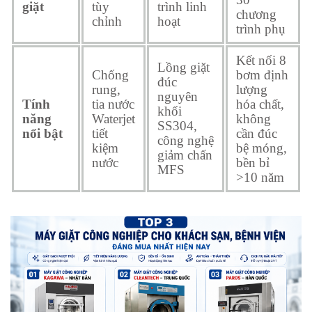
giặt
tùy
trình linh
chương
chỉnh
hoạt
trình phụ
Kết nối 8
Lồng giặt
Chống
bơm định
đúc
rung,
lượng
nguyên
Tính
tia nước
hóa chất,
khối
năng
Waterjet
không
SS304,
nổi bật
tiết
cần đúc
công nghệ
kiệm
bệ móng,
giảm chấn
nước
bền bỉ
MFS
>10 năm