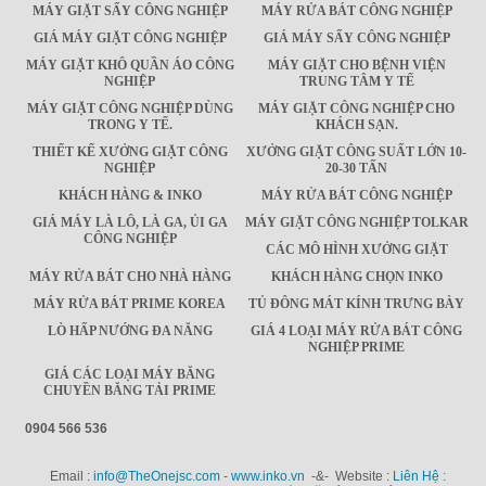
MÁY GIẶT SẤY CÔNG NGHIỆP
MÁY RỬA BÁT CÔNG NGHIỆP
GIÁ MÁY GIẶT CÔNG NGHIỆP
GIÁ MÁY SẤY CÔNG NGHIỆP
MÁY GIẶT KHÔ QUẦN ÁO CÔNG
MÁY GIẶT CHO BỆNH VIỆN
NGHIỆP
TRUNG TÂM Y TẾ
MÁY GIẶT CÔNG NGHIỆP DÙNG
MÁY GIẶT CÔNG NGHIỆP CHO
TRONG Y TẾ.
KHÁCH SẠN.
THIẾT KẾ XƯỞNG GIẶT CÔNG
XƯỞNG GIẶT CÔNG SUẤT LỚN 10-
NGHIỆP
20-30 TẤN
KHÁCH HÀNG & INKO
MÁY RỬA BÁT CÔNG NGHIỆP
GIÁ MÁY LÀ LÔ, LÀ GA, ỦI GA
MÁY GIẶT CÔNG NGHIỆP TOLKAR
CÔNG NGHIỆP
CÁC MÔ HÌNH XƯỞNG GIẶT
MÁY RỬA BÁT CHO NHÀ HÀNG
KHÁCH HÀNG CHỌN INKO
MÁY RỬA BÁT PRIME KOREA
TỦ ĐÔNG MÁT KÍNH TRƯNG BÀY
LÒ HẤP NƯỚNG ĐA NĂNG
GIÁ 4 LOẠI MÁY RỬA BÁT CÔNG
NGHIỆP PRIME
GIÁ CÁC LOẠI MÁY BĂNG
CHUYỀN BĂNG TẢI PRIME
0904 566 536
Email :
info@TheOnejsc.com - www.inko.vn
-&- Website :
Liên Hệ :