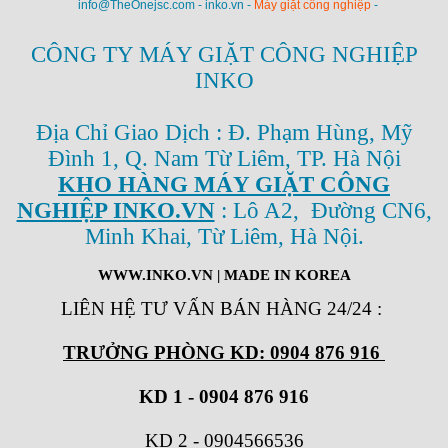
info@TheOnejsc.com - inko.vn -
Máy giặt công nghiệp
-
CÔNG TY MÁY GIẶT CÔNG NGHIỆP
INKO
Địa Chỉ Giao Dịch : Đ. Phạm Hùng, Mỹ
Đình 1, Q. Nam Từ Liêm, TP. Hà Nội
KHO HÀNG MÁY GIẶT CÔNG
NGHIỆP INKO.VN
: Lô A2, Đường CN6,
Minh Khai, Từ Liêm, Hà Nội.
WWW.INKO.VN
| MADE IN KOREA
LIÊN HỆ TƯ VẤN BÁN HÀNG 24/24
:
TRƯỞNG PHÒNG KD: 0904 876 916
KD 1 - 0904 876 916
KD 2
-
0904566536