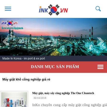
TRANG CHỦ
GIỚI THIỆU
SẢN PHẨM
DỊCH VỤ
Made In Korea - im port & ex port
TIN TỨC
DANH MỤC SẢN PHẨM
LIÊN HỆ
KHÁCH HÀNG
Máy giặt khô công nghiệp giá rẻ
Máy giặt, máy sấy công nghiệp The One Cleantech
30/10/2018
InKo chuyên cung cấp máy giặt công nghiệp giá