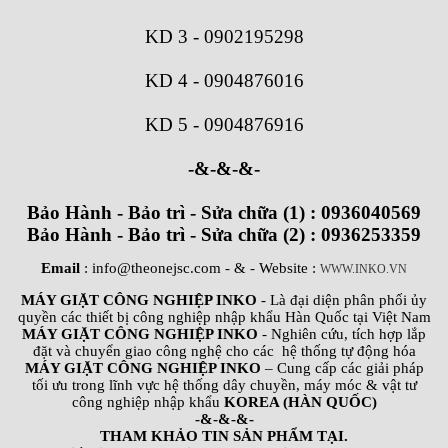
KD 3
-
0902195298
KD 4
-
0904876016
KD 5
-
0904876916
-&-&-&-
Bảo Hành - Bảo trì - Sửa chữa (1) : 0936040569
Bảo Hành - Bảo trì - Sửa chữa (2) : 0936253359
Email
: info@theonejsc.com
- & - Website :
WWW.INKO.VN
MÁY GIẶT CÔNG NGHIỆP INKO
- Là đại diện phân phối ủy
quyền các thiết bị công nghiệp nhập khẩu Hàn Quốc tại Việt Nam
MÁY GIẶT CÔNG NGHIỆP INKO
- Nghiên cứu, tích hợp lắp
đặt và chuyển giao công nghệ cho các hệ thống tự động hóa
MÁY GIẶT CÔNG NGHIỆP INKO
– Cung cấp các giải pháp
tối ưu trong lĩnh vực hệ thống dây chuyền, máy móc & vật tư
công nghiệp nhập khẩu
KOREA (HÀN QUỐC)
-&-&-&-
THAM KHẢO TIN SẢN PHẨM TẠI.