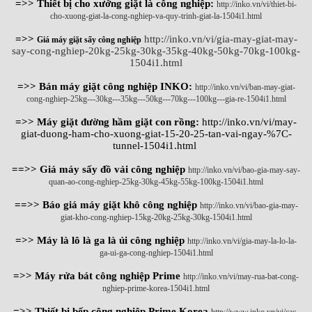
=>> Thiết bị cho xưởng giặt là công nghiệp:
http://inko.vn/vi/thiet-bi-
cho-xuong-giat-la-cong-nghiep-va-quy-trinh-giat-la-1504i1.html
=>>
http://inko.vn/vi/gia-may-giat-may-
Giá máy giặt sấy công nghiệp
say-cong-nghiep-20kg-25kg-30kg-35kg-40kg-50kg-70kg-100kg-
1504i1.html
=>> Bán máy giặt công nghiệp INKO:
http://inko.vn/vi/ban-may-giat-
cong-nghiep-25kg---30kg---35kg---50kg---70kg---100kg---gia-re-1504i1.html
=>> Máy giặt đường hầm giặt con rồng:
http://inko.vn/vi/may-
giat-duong-ham-cho-xuong-giat-15-20-25-tan-vai-ngay-%7C-
tunnel-1504i1.html
==>> Giá máy sấy đồ vải công nghiệp
http://inko.vn/vi/bao-gia-may-say-
quan-ao-cong-nghiep-25kg-30kg-45kg-55kg-100kg-1504i1.html
==>> Báo giá máy giặt khô công nghiệp
http://inko.vn/vi/bao-gia-may-
giat-kho-cong-nghiep-15kg-20kg-25kg-30kg-1504i1.html
=>> Máy là lô là ga là ủi công nghiệp
http://inko.vn/vi/gia-may-la-lo-la-
ga-ui-ga-cong-nghiep-1504i1.html
=>> Máy rửa bát công nghiệp Prime
http://inko.vn/vi/may-rua-bat-cong-
nghiep-prime-korea-1504i1.html
=>> Thiết bị bếp công nghiệp Prime Korea
http://www.inko.vn/vi/cac-