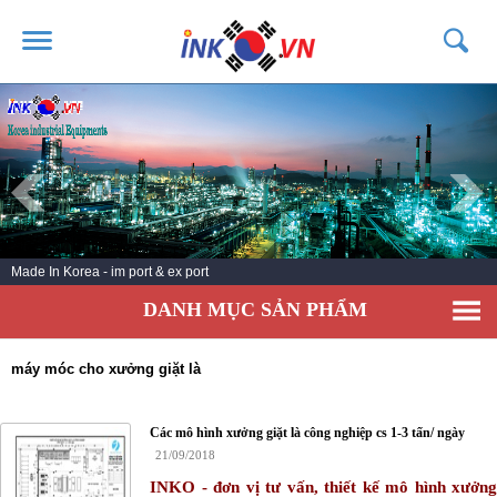
TRANG CHỦ
GIỚI THIỆU
SẢN PHẨM
DỊCH VỤ
Made In Korea - im port & ex port
TIN TỨC
DANH MỤC SẢN PHẨM
LIÊN HỆ
KHÁCH HÀNG
máy móc cho xưởng giặt là
Các mô hình xưởng giặt là công nghiệp cs 1-3 tấn/ ngày
21/09/2018
INKO - đơn vị tư vấn, thiết kế mô hình xưởng