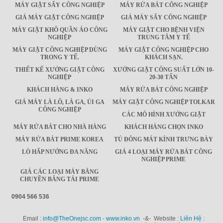
MÁY GIẶT SẤY CÔNG NGHIỆP
MÁY RỬA BÁT CÔNG NGHIỆP
GIÁ MÁY GIẶT CÔNG NGHIỆP
GIÁ MÁY SẤY CÔNG NGHIỆP
MÁY GIẶT KHÔ QUẦN ÁO CÔNG
MÁY GIẶT CHO BỆNH VIỆN
NGHIỆP
TRUNG TÂM Y TẾ
MÁY GIẶT CÔNG NGHIỆP DÙNG
MÁY GIẶT CÔNG NGHIỆP CHO
TRONG Y TẾ.
KHÁCH SẠN.
THIẾT KẾ XƯỞNG GIẶT CÔNG
XƯỞNG GIẶT CÔNG SUẤT LỚN 10-
NGHIỆP
20-30 TẤN
KHÁCH HÀNG & INKO
MÁY RỬA BÁT CÔNG NGHIỆP
GIÁ MÁY LÀ LÔ, LÀ GA, ỦI GA
MÁY GIẶT CÔNG NGHIỆP TOLKAR
CÔNG NGHIỆP
CÁC MÔ HÌNH XƯỞNG GIẶT
MÁY RỬA BÁT CHO NHÀ HÀNG
KHÁCH HÀNG CHỌN INKO
MÁY RỬA BÁT PRIME KOREA
TỦ ĐÔNG MÁT KÍNH TRƯNG BÀY
LÒ HẤP NƯỚNG ĐA NĂNG
GIÁ 4 LOẠI MÁY RỬA BÁT CÔNG
NGHIỆP PRIME
GIÁ CÁC LOẠI MÁY BĂNG
CHUYỀN BĂNG TẢI PRIME
0904 566 536
Email :
info@TheOnejsc.com - www.inko.vn
-&- Website :
Liên Hệ :