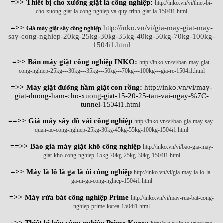
=>> Thiết bị cho xưởng giặt là công nghiệp:
http://inko.vn/vi/thiet-bi-
cho-xuong-giat-la-cong-nghiep-va-quy-trinh-giat-la-1504i1.html
=>>
http://inko.vn/vi/gia-may-giat-may-
Giá máy giặt sấy công nghiệp
say-cong-nghiep-20kg-25kg-30kg-35kg-40kg-50kg-70kg-100kg-
1504i1.html
=>> Bán máy giặt công nghiệp INKO:
http://inko.vn/vi/ban-may-giat-
cong-nghiep-25kg---30kg---35kg---50kg---70kg---100kg---gia-re-1504i1.html
=>> Máy giặt đường hầm giặt con rồng:
http://inko.vn/vi/may-
giat-duong-ham-cho-xuong-giat-15-20-25-tan-vai-ngay-%7C-
tunnel-1504i1.html
==>> Giá máy sấy đồ vải công nghiệp
http://inko.vn/vi/bao-gia-may-say-
quan-ao-cong-nghiep-25kg-30kg-45kg-55kg-100kg-1504i1.html
==>> Báo giá máy giặt khô công nghiệp
http://inko.vn/vi/bao-gia-may-
giat-kho-cong-nghiep-15kg-20kg-25kg-30kg-1504i1.html
=>> Máy là lô là ga là ủi công nghiệp
http://inko.vn/vi/gia-may-la-lo-la-
ga-ui-ga-cong-nghiep-1504i1.html
=>> Máy rửa bát công nghiệp Prime
http://inko.vn/vi/may-rua-bat-cong-
nghiep-prime-korea-1504i1.html
=>> Thiết bị bếp công nghiệp Prime Korea
http://www.inko.vn/vi/cac-