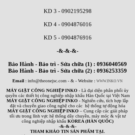
KD 3
-
0902195298
KD 4
-
0904876016
KD 5
-
0904876916
-&-&-&-
Bảo Hành - Bảo trì - Sửa chữa (1) : 0936040569
Bảo Hành - Bảo trì - Sửa chữa (2) : 0936253359
Email
: info@theonejsc.com
- & - Website :
WWW.INKO.VN
MÁY GIẶT CÔNG NGHIỆP INKO
- Là đại diện phân phối ủy
quyền các thiết bị công nghiệp nhập khẩu Hàn Quốc tại Việt Nam
MÁY GIẶT CÔNG NGHIỆP INKO
- Nghiên cứu, tích hợp lắp
đặt và chuyển giao công nghệ cho các hệ thống tự động hóa
MÁY GIẶT CÔNG NGHIỆP INKO
– Cung cấp các giải pháp
tối ưu trong lĩnh vực hệ thống dây chuyền, máy móc & vật tư
công nghiệp nhập khẩu
KOREA (HÀN QUỐC)
-&-&-&-
THAM KHẢO TIN SẢN PHẨM TẠI.