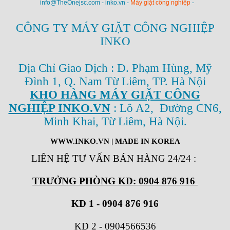
info@TheOnejsc.com - inko.vn -
Máy giặt công nghiệp
-
CÔNG TY MÁY GIẶT CÔNG NGHIỆP
INKO
Địa Chỉ Giao Dịch : Đ. Phạm Hùng, Mỹ
Đình 1, Q. Nam Từ Liêm, TP. Hà Nội
KHO HÀNG MÁY GIẶT CÔNG
NGHIỆP INKO.VN
: Lô A2, Đường CN6,
Minh Khai, Từ Liêm, Hà Nội.
WWW.INKO.VN
| MADE IN KOREA
LIÊN HỆ TƯ VẤN BÁN HÀNG 24/24
:
TRƯỞNG PHÒNG KD: 0904 876 916
KD 1 - 0904 876 916
KD 2
-
0904566536