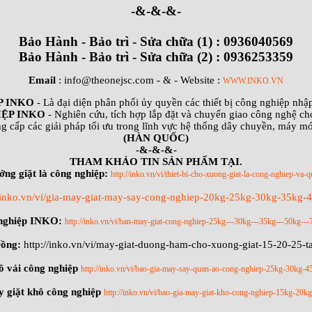
-&-&-&-
Bảo Hành - Bảo trì - Sửa chữa (1) : 0936040569
Bảo Hành - Bảo trì - Sửa chữa (2) : 0936253359
Email
: info@theonejsc.com
- & - Website :
WWW.INKO.VN
P INKO
- Là đại diện phân phối ủy quyền các thiết bị công nghiệp nh
ỆP INKO
- Nghiên cứu, tích hợp lắp đặt và chuyển giao công nghệ ch
g cấp các giải pháp tối ưu trong lĩnh vực hệ thống dây chuyền, máy m
(HÀN QUỐC)
-&-&-&-
THAM KHẢO TIN SẢN PHẨM TẠI.
ởng giặt là công nghiệp:
http://inko.vn/vi/thiet-bi-cho-xuong-giat-la-cong-nghiep-va-q
//inko.vn/vi/gia-may-giat-may-say-cong-nghiep-20kg-25kg-30kg-35kg
 nghiệp INKO:
http://inko.vn/vi/ban-may-giat-cong-nghiep-25kg---30kg---35kg---50kg---
rồng:
http://inko.vn/vi/may-giat-duong-ham-cho-xuong-giat-15-20-25-
ồ vải công nghiệp
http://inko.vn/vi/bao-gia-may-say-quan-ao-cong-nghiep-25kg-30kg-
 giặt khô công nghiệp
http://inko.vn/vi/bao-gia-may-giat-kho-cong-nghiep-15kg-20