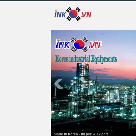
Made In Korea - im port & ex port