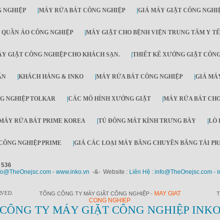
 NGHIỆP
|
MÁY RỬA BÁT CÔNG NGHIỆP
|
GIÁ MÁY GIẶT CÔNG NGHI
 QUẦN ÁO CÔNG NGHIỆP
|
MÁY GIẶT CHO BỆNH VIỆN TRUNG TÂM Y TẾ
Y GIẶT CÔNG NGHIỆP CHO KHÁCH SẠN.
|
THIẾT KẾ XƯỞNG GIẶT CÔN
ẤN
|
KHÁCH HÀNG & INKO
|
MÁY RỬA BÁT CÔNG NGHIỆP
|
GIÁ MÁY
G NGHIỆP TOLKAR
|
CÁC MÔ HÌNH XƯỞNG GIẶT
|
MÁY RỬA BÁT CH
MÁY RỬA BÁT PRIME KOREA
|
TỦ ĐÔNG MÁT KÍNH TRƯNG BÀY
|
LÒ 
CÔNG NGHIỆP PRIME
|
GIÁ CÁC LOẠI MÁY BĂNG CHUYỀN BĂNG TẢI PR
 536
fo@TheOnejsc.com - www.inko.vn
-&- Website :
Liên Hệ : info@TheOnejsc.com - i
RVED.
MAY GIAT
TỔNG CÔNG TY MÁY GIẶT CÔNG NGHIỆP -
T
CONG NGHIEP
CÔNG TY MÁY GIẶT CÔNG NGHIỆP INK