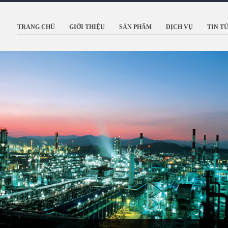
TRANG CHỦ
GIỚI THIỆU
SẢN PHẨM
DỊCH VỤ
TIN T