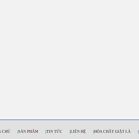
G CHỦ
|
SẢN PHẨM
|
TIN TỨC
|
LIÊN HỆ
|
HÓA CHẤT GIẶT LÀ
|