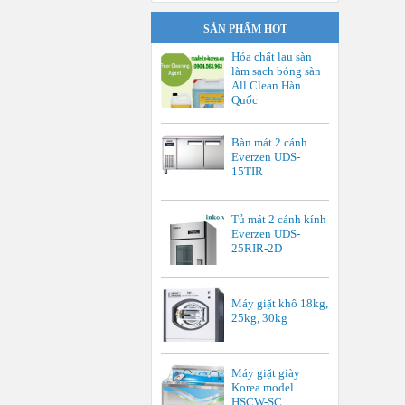
SẢN PHẨM HOT
Hóa chất lau sàn
làm sạch bóng sàn
All Clean Hàn
Quốc
Bàn mát 2 cánh
Everzen UDS-
15TIR
Tủ mát 2 cánh kính
Everzen UDS-
25RIR-2D
Máy giặt khô 18kg,
25kg, 30kg
Máy giặt giày
Korea model
HSCW-SC