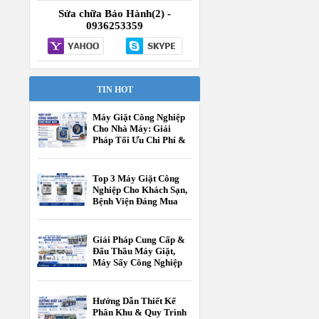
Sửa chữa Bảo Hành(2) -
0936253359
TIN HOT
Máy Giặt Công Nghiệp
Cho Nhà Máy: Giải
Pháp Tối Ưu Chi Phí &
Vận Hành
Top 3 Máy Giặt Công
Nghiệp Cho Khách Sạn,
Bệnh Viện Đáng Mua
Nhất Hiện Nay
Giải Pháp Cung Cấp &
Đấu Thầu Máy Giặt,
Máy Sấy Công Nghiệp
Cho Các Cấp Trường
Học
Hướng Dẫn Thiết Kế
Phân Khu & Quy Trình