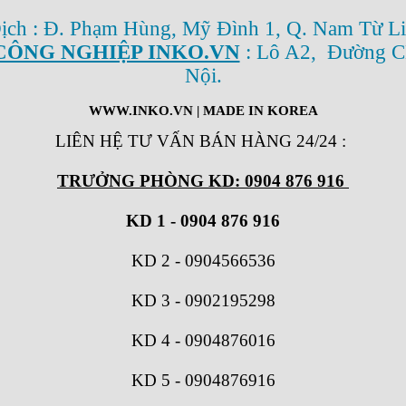
Dịch : Đ. Phạm Hùng, Mỹ Đình 1, Q. Nam Từ Li
CÔNG NGHIỆP INKO.VN
: Lô A2, Đường C
Nội.
WWW.INKO.VN
| MADE IN KOREA
LIÊN HỆ TƯ VẤN BÁN HÀNG 24/24
:
TRƯỞNG PHÒNG KD: 0904 876 916
KD 1 - 0904 876 916
KD 2
-
0904566536
KD 3
-
0902195298
KD 4
-
0904876016
KD 5
-
0904876916