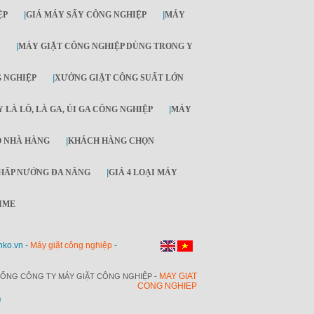
ỆP
|
GIÁ MÁY SẤY CÔNG NGHIỆP
|
MÁY
|
MÁY GIẶT CÔNG NGHIỆP DÙNG TRONG Y
G NGHIỆP
|
XƯỞNG GIẶT CÔNG SUẤT LỚN
 LÀ LÔ, LÀ GA, ỦI GA CÔNG NGHIỆP
|
MÁY
O NHÀ HÀNG
|
KHÁCH HÀNG CHỌN
HẤP NƯỚNG ĐA NĂNG
|
GIÁ 4 LOẠI MÁY
IME
nko.vn -
Máy giặt công nghiệp
-
MAY GIAT
ỔNG CÔNG TY MÁY GIẶT CÔNG NGHIỆP -
CONG NGHIEP
O