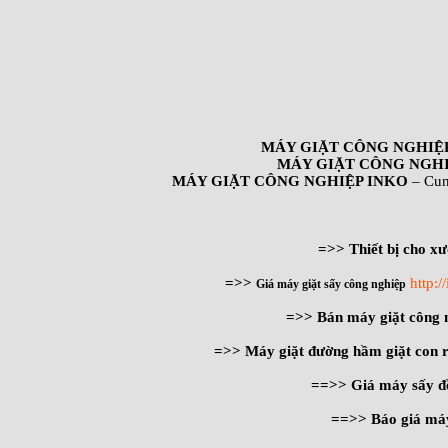
MÁY GIẶT CÔNG NGHIỆ
MÁY GIẶT CÔNG NGHI
MÁY GIẶT CÔNG NGHIỆP INKO
– Cun
=>> Thiết bị cho xư
=>>
http:
Giá máy giặt sấy công nghiệp
=>> Bán máy giặt công
=>> Máy giặt đường hầm giặt con 
==>> Giá máy sấy đ
==>> Báo giá máy