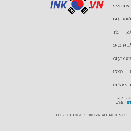
SẤY CÔNG
GIẶT KHÔ
TẾ.
|
MÁ
10-20-30 T
GIẶT CÔN
INKO
|
RỬA BÁT 
0904 566
Email :
in
COPYRIGHT © 2015 INKO.VN. ALL RIGHTS RESE