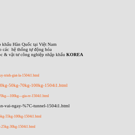
ập khẩu Hàn Quốc tại Việt Nam
o các hệ thống tự động hóa
óc & vật tư công nghiệp nhập khẩu
KOREA
uy-trinh-giat-la-1504i1.html
-40kg-50kg-70kg-100kg-1504i1.html
70kg---100kg---gia-re-1504i1.html
tan-vai-ngay-%7C-tunnel-1504i1.html
45kg-55kg-100kg-1504i1.html
kg-25kg-30kg-1504i1.html