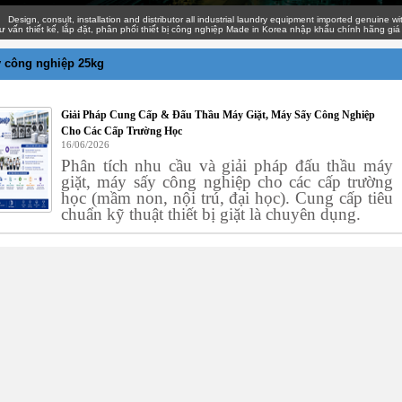
gn, consult, installation and distributor all industrial laundry equipment imported genuine with
thiết kế, lắp đặt, phân phối thiết bị công nghiệp Made in Korea nhập khẩu chính hãng giá cạnh
 công nghiệp 25kg
Giải Pháp Cung Cấp & Đấu Thầu Máy Giặt, Máy Sấy Công Nghiệp
Cho Các Cấp Trường Học
16/06/2026
Phân tích nhu cầu và giải pháp đấu thầu máy
giặt, máy sấy công nghiệp cho các cấp trường
học (mầm non, nội trú, đại học). Cung cấp tiêu
chuẩn kỹ thuật thiết bị giặt là chuyên dụng.