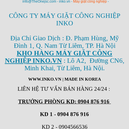
info@TheOnejsc.com - inko.vn -
Máy giặt công nghiệp
-
CÔNG TY MÁY GIẶT CÔNG NGHIỆP
INKO
Địa Chỉ Giao Dịch : Đ. Phạm Hùng, Mỹ
Đình 1, Q. Nam Từ Liêm, TP. Hà Nội
KHO HÀNG MÁY GIẶT CÔNG
NGHIỆP INKO.VN
: Lô A2, Đường CN6,
Minh Khai, Từ Liêm, Hà Nội.
WWW.INKO.VN
| MADE IN KOREA
LIÊN HỆ TƯ VẤN BÁN HÀNG 24/24
:
TRƯỞNG PHÒNG KD: 0904 876 916
KD 1 - 0904 876 916
KD 2
-
0904566536