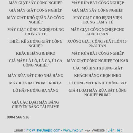
MÁY GIẶT SẤY CÔNG NGHIỆP
MÁY RỬA BÁT CÔNG NGHIỆP
GIÁ MÁY GIẶT CÔNG NGHIỆP
GIÁ MÁY SẤY CÔNG NGHIỆP
MÁY GIẶT KHÔ QUẦN ÁO CÔNG
MÁY GIẶT CHO BỆNH VIỆN
NGHIỆP
TRUNG TÂM Y TẾ
MÁY GIẶT CÔNG NGHIỆP DÙNG
MÁY GIẶT CÔNG NGHIỆP CHO
TRONG Y TẾ.
KHÁCH SẠN.
THIẾT KẾ XƯỞNG GIẶT CÔNG
XƯỞNG GIẶT CÔNG SUẤT LỚN 10-
NGHIỆP
20-30 TẤN
KHÁCH HÀNG & INKO
MÁY RỬA BÁT CÔNG NGHIỆP
GIÁ MÁY LÀ LÔ, LÀ GA, ỦI GA
MÁY GIẶT CÔNG NGHIỆP TOLKAR
CÔNG NGHIỆP
CÁC MÔ HÌNH XƯỞNG GIẶT
MÁY RỬA BÁT CHO NHÀ HÀNG
KHÁCH HÀNG CHỌN INKO
MÁY RỬA BÁT PRIME KOREA
TỦ ĐÔNG MÁT KÍNH TRƯNG BÀY
LÒ HẤP NƯỚNG ĐA NĂNG
GIÁ 4 LOẠI MÁY RỬA BÁT CÔNG
NGHIỆP PRIME
GIÁ CÁC LOẠI MÁY BĂNG
CHUYỀN BĂNG TẢI PRIME
0904 566 536
Email :
info@TheOnejsc.com - www.inko.vn
-&- Website :
Liên Hệ :