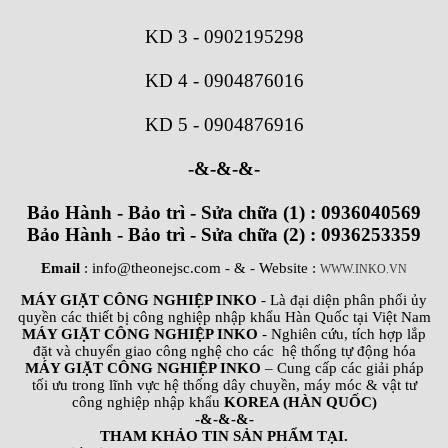
KD 3
-
0902195298
KD 4
-
0904876016
KD 5
-
0904876916
-&-&-&-
Bảo Hành - Bảo trì - Sửa chữa (1) : 0936040569
Bảo Hành - Bảo trì - Sửa chữa (2) : 0936253359
Email
: info@theonejsc.com
- & - Website :
WWW.INKO.VN
MÁY GIẶT CÔNG NGHIỆP INKO
- Là đại diện phân phối ủy
quyền các thiết bị công nghiệp nhập khẩu Hàn Quốc tại Việt Nam
MÁY GIẶT CÔNG NGHIỆP INKO
- Nghiên cứu, tích hợp lắp
đặt và chuyển giao công nghệ cho các hệ thống tự động hóa
MÁY GIẶT CÔNG NGHIỆP INKO
– Cung cấp các giải pháp
tối ưu trong lĩnh vực hệ thống dây chuyền, máy móc & vật tư
công nghiệp nhập khẩu
KOREA (HÀN QUỐC)
-&-&-&-
THAM KHẢO TIN SẢN PHẨM TẠI.