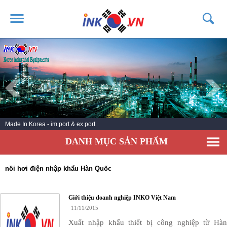
TRANG CHỦ
GIỚI THIỆU
SẢN PHẨM
DỊCH VỤ
Made In Korea - im port & ex port
TIN TỨC
DANH MỤC SẢN PHẨM
LIÊN HỆ
KHÁCH HÀNG
nồi hơi điện nhập khẩu Hàn Quốc
Giới thiệu doanh nghiệp INKO Việt Nam
11/11/2015
Xuất nhập khẩu thiết bị công nghiệp từ Hàn