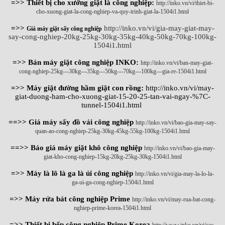
=>> Thiết bị cho xưởng giặt là công nghiệp:
http://inko.vn/vi/thiet-bi-
cho-xuong-giat-la-cong-nghiep-va-quy-trinh-giat-la-1504i1.html
=>>
http://inko.vn/vi/gia-may-giat-may-
Giá máy giặt sấy công nghiệp
say-cong-nghiep-20kg-25kg-30kg-35kg-40kg-50kg-70kg-100kg-
1504i1.html
=>> Bán máy giặt công nghiệp INKO:
http://inko.vn/vi/ban-may-giat-
cong-nghiep-25kg---30kg---35kg---50kg---70kg---100kg---gia-re-1504i1.html
=>> Máy giặt đường hầm giặt con rồng:
http://inko.vn/vi/may-
giat-duong-ham-cho-xuong-giat-15-20-25-tan-vai-ngay-%7C-
tunnel-1504i1.html
==>> Giá máy sấy đồ vải công nghiệp
http://inko.vn/vi/bao-gia-may-say-
quan-ao-cong-nghiep-25kg-30kg-45kg-55kg-100kg-1504i1.html
==>> Báo giá máy giặt khô công nghiệp
http://inko.vn/vi/bao-gia-may-
giat-kho-cong-nghiep-15kg-20kg-25kg-30kg-1504i1.html
=>> Máy là lô là ga là ủi công nghiệp
http://inko.vn/vi/gia-may-la-lo-la-
ga-ui-ga-cong-nghiep-1504i1.html
=>> Máy rửa bát công nghiệp Prime
http://inko.vn/vi/may-rua-bat-cong-
nghiep-prime-korea-1504i1.html
=>> Thiết bị bếp công nghiệp Prime Korea
http://www.inko.vn/vi/cac-