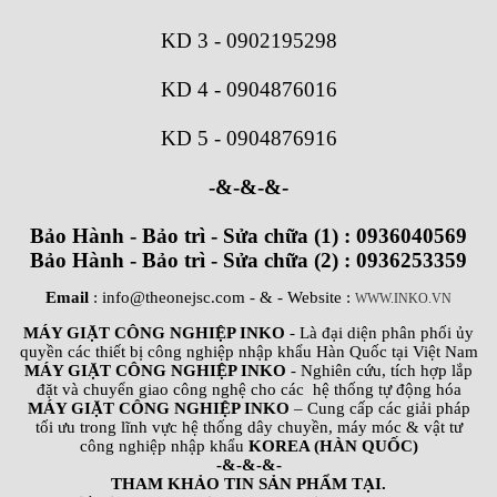
KD 3
-
0902195298
KD 4
-
0904876016
KD 5
-
0904876916
-&-&-&-
Bảo Hành - Bảo trì - Sửa chữa (1) : 0936040569
Bảo Hành - Bảo trì - Sửa chữa (2) : 0936253359
Email
: info@theonejsc.com
- & - Website :
WWW.INKO.VN
MÁY GIẶT CÔNG NGHIỆP INKO
- Là đại diện phân phối ủy
quyền các thiết bị công nghiệp nhập khẩu Hàn Quốc tại Việt Nam
MÁY GIẶT CÔNG NGHIỆP INKO
- Nghiên cứu, tích hợp lắp
đặt và chuyển giao công nghệ cho các hệ thống tự động hóa
MÁY GIẶT CÔNG NGHIỆP INKO
– Cung cấp các giải pháp
tối ưu trong lĩnh vực hệ thống dây chuyền, máy móc & vật tư
công nghiệp nhập khẩu
KOREA (HÀN QUỐC)
-&-&-&-
THAM KHẢO TIN SẢN PHẨM TẠI.