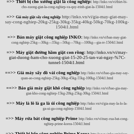
=>> Thiết bị cho xưởng giặt là công nghiệp:
http://inko.vn/vi/thiet-bi-
cho-xuong-giat-la-cong-nghiep-va-quy-trinh-giat-la-1504i1.html
=>>
http://inko.vn/vi/gia-may-giat-may-
Giá máy giặt sấy công nghiệp
say-cong-nghiep-20kg-25kg-30kg-35kg-40kg-50kg-70kg-100kg-
1504i1.html
=>> Bán máy giặt công nghiệp INKO:
http://inko.vn/vi/ban-may-giat-
cong-nghiep-25kg---30kg---35kg---50kg---70kg---100kg---gia-re-1504i1.html
=>> Máy giặt đường hầm giặt con rồng:
http://inko.vn/vi/may-
giat-duong-ham-cho-xuong-giat-15-20-25-tan-vai-ngay-%7C-
tunnel-1504i1.html
==>> Giá máy sấy đồ vải công nghiệp
http://inko.vn/vi/bao-gia-may-say-
quan-ao-cong-nghiep-25kg-30kg-45kg-55kg-100kg-1504i1.html
==>> Báo giá máy giặt khô công nghiệp
http://inko.vn/vi/bao-gia-may-
giat-kho-cong-nghiep-15kg-20kg-25kg-30kg-1504i1.html
=>> Máy là lô là ga là ủi công nghiệp
http://inko.vn/vi/gia-may-la-lo-la-
ga-ui-ga-cong-nghiep-1504i1.html
=>> Máy rửa bát công nghiệp Prime
http://inko.vn/vi/may-rua-bat-cong-
nghiep-prime-korea-1504i1.html
=>> Thiết bị bếp công nghiệp Prime Korea
http://www.inko.vn/vi/cac-