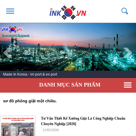
TRANG CHỦ
GIỚI THIỆU
SẢN PHẨM
DỊCH VỤ
Made In Korea - im port & ex port
TIN TỨC
DANH MỤC SẢN PHẨM
LIÊN HỆ
KHÁCH HÀNG
sơ đồ phòng giặt một chiều.
Tư Vấn Thiết Kế Xưởng Giặt Là Công Nghiệp Chuẩn
Chuyên Nghiệp [2026]
12/05/2026