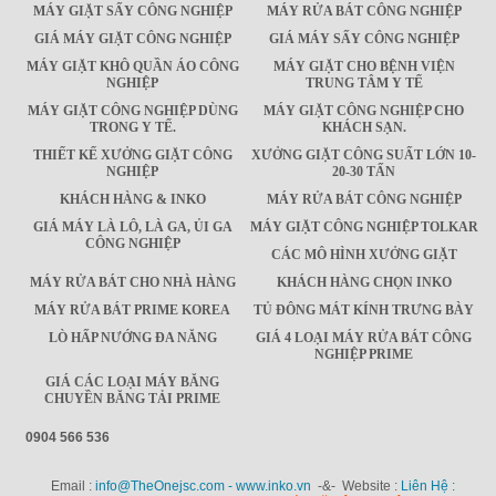
MÁY GIẶT SẤY CÔNG NGHIỆP
MÁY RỬA BÁT CÔNG NGHIỆP
GIÁ MÁY GIẶT CÔNG NGHIỆP
GIÁ MÁY SẤY CÔNG NGHIỆP
MÁY GIẶT KHÔ QUẦN ÁO CÔNG
MÁY GIẶT CHO BỆNH VIỆN
NGHIỆP
TRUNG TÂM Y TẾ
MÁY GIẶT CÔNG NGHIỆP DÙNG
MÁY GIẶT CÔNG NGHIỆP CHO
TRONG Y TẾ.
KHÁCH SẠN.
THIẾT KẾ XƯỞNG GIẶT CÔNG
XƯỞNG GIẶT CÔNG SUẤT LỚN 10-
NGHIỆP
20-30 TẤN
KHÁCH HÀNG & INKO
MÁY RỬA BÁT CÔNG NGHIỆP
GIÁ MÁY LÀ LÔ, LÀ GA, ỦI GA
MÁY GIẶT CÔNG NGHIỆP TOLKAR
CÔNG NGHIỆP
CÁC MÔ HÌNH XƯỞNG GIẶT
MÁY RỬA BÁT CHO NHÀ HÀNG
KHÁCH HÀNG CHỌN INKO
MÁY RỬA BÁT PRIME KOREA
TỦ ĐÔNG MÁT KÍNH TRƯNG BÀY
LÒ HẤP NƯỚNG ĐA NĂNG
GIÁ 4 LOẠI MÁY RỬA BÁT CÔNG
NGHIỆP PRIME
GIÁ CÁC LOẠI MÁY BĂNG
CHUYỀN BĂNG TẢI PRIME
0904 566 536
Email :
info@TheOnejsc.com - www.inko.vn
-&- Website :
Liên Hệ :