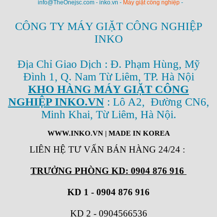
info@TheOnejsc.com - inko.vn -
Máy giặt công nghiệp
-
CÔNG TY MÁY GIẶT CÔNG NGHIỆP
INKO
Địa Chỉ Giao Dịch : Đ. Phạm Hùng, Mỹ
Đình 1, Q. Nam Từ Liêm, TP. Hà Nội
KHO HÀNG MÁY GIẶT CÔNG
NGHIỆP INKO.VN
: Lô A2, Đường CN6,
Minh Khai, Từ Liêm, Hà Nội.
WWW.INKO.VN
| MADE IN KOREA
LIÊN HỆ TƯ VẤN BÁN HÀNG 24/24
:
TRƯỞNG PHÒNG KD: 0904 876 916
KD 1 - 0904 876 916
KD 2
-
0904566536