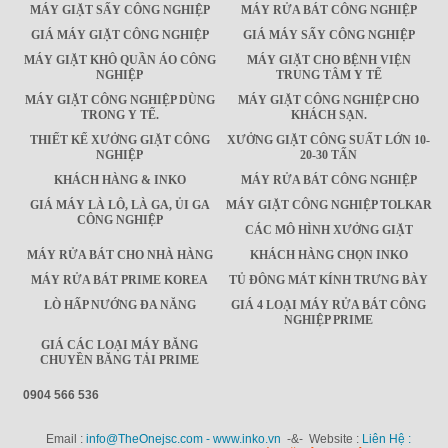
MÁY GIẶT SẤY CÔNG NGHIỆP
MÁY RỬA BÁT CÔNG NGHIỆP
GIÁ MÁY GIẶT CÔNG NGHIỆP
GIÁ MÁY SẤY CÔNG NGHIỆP
MÁY GIẶT KHÔ QUẦN ÁO CÔNG
MÁY GIẶT CHO BỆNH VIỆN
NGHIỆP
TRUNG TÂM Y TẾ
MÁY GIẶT CÔNG NGHIỆP DÙNG
MÁY GIẶT CÔNG NGHIỆP CHO
TRONG Y TẾ.
KHÁCH SẠN.
THIẾT KẾ XƯỞNG GIẶT CÔNG
XƯỞNG GIẶT CÔNG SUẤT LỚN 10-
NGHIỆP
20-30 TẤN
KHÁCH HÀNG & INKO
MÁY RỬA BÁT CÔNG NGHIỆP
GIÁ MÁY LÀ LÔ, LÀ GA, ỦI GA
MÁY GIẶT CÔNG NGHIỆP TOLKAR
CÔNG NGHIỆP
CÁC MÔ HÌNH XƯỞNG GIẶT
MÁY RỬA BÁT CHO NHÀ HÀNG
KHÁCH HÀNG CHỌN INKO
MÁY RỬA BÁT PRIME KOREA
TỦ ĐÔNG MÁT KÍNH TRƯNG BÀY
LÒ HẤP NƯỚNG ĐA NĂNG
GIÁ 4 LOẠI MÁY RỬA BÁT CÔNG
NGHIỆP PRIME
GIÁ CÁC LOẠI MÁY BĂNG
CHUYỀN BĂNG TẢI PRIME
0904 566 536
Email :
info@TheOnejsc.com - www.inko.vn
-&- Website :
Liên Hệ :