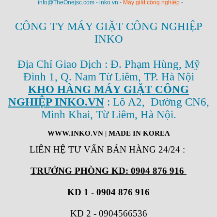
info@TheOnejsc.com - inko.vn -
Máy giặt công nghiệp
-
CÔNG TY MÁY GIẶT CÔNG NGHIỆP
INKO
Địa Chỉ Giao Dịch : Đ. Phạm Hùng, Mỹ
Đình 1, Q. Nam Từ Liêm, TP. Hà Nội
KHO HÀNG MÁY GIẶT CÔNG
NGHIỆP INKO.VN
: Lô A2, Đường CN6,
Minh Khai, Từ Liêm, Hà Nội.
WWW.INKO.VN
| MADE IN KOREA
LIÊN HỆ TƯ VẤN BÁN HÀNG 24/24
:
TRƯỞNG PHÒNG KD: 0904 876 916
KD 1 - 0904 876 916
KD 2
-
0904566536