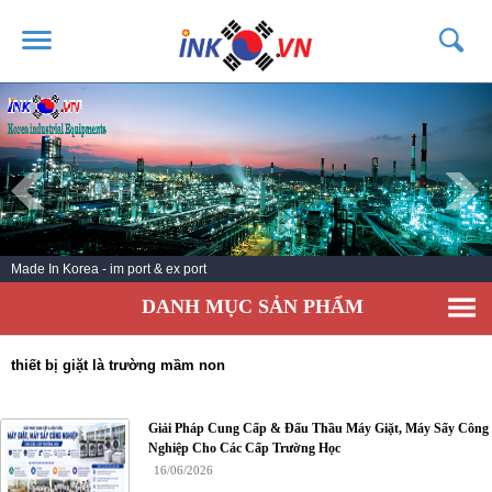
TRANG CHỦ
GIỚI THIỆU
SẢN PHẨM
DỊCH VỤ
Made In Korea - im port & ex port
TIN TỨC
DANH MỤC SẢN PHẨM
LIÊN HỆ
KHÁCH HÀNG
thiết bị giặt là trường mầm non
Giải Pháp Cung Cấp & Đấu Thầu Máy Giặt, Máy Sấy Công
Nghiệp Cho Các Cấp Trường Học
16/06/2026