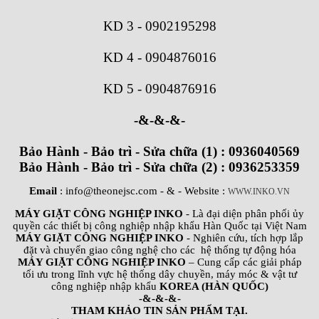
KD 3
-
0902195298
KD 4
-
0904876016
KD 5
-
0904876916
-&-&-&-
Bảo Hành - Bảo trì - Sửa chữa (1) : 0936040569
Bảo Hành - Bảo trì - Sửa chữa (2) : 0936253359
Email
: info@theonejsc.com
- & - Website :
WWW.INKO.VN
MÁY GIẶT CÔNG NGHIỆP INKO
- Là đại diện phân phối ủy
quyền các thiết bị công nghiệp nhập khẩu Hàn Quốc tại Việt Nam
MÁY GIẶT CÔNG NGHIỆP INKO
- Nghiên cứu, tích hợp lắp
đặt và chuyển giao công nghệ cho các hệ thống tự động hóa
MÁY GIẶT CÔNG NGHIỆP INKO
– Cung cấp các giải pháp
tối ưu trong lĩnh vực hệ thống dây chuyền, máy móc & vật tư
công nghiệp nhập khẩu
KOREA (HÀN QUỐC)
-&-&-&-
THAM KHẢO TIN SẢN PHẨM TẠI.