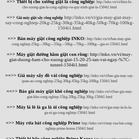
=>> Thiết bị cho xưởng giặt là công nghiệp:
http://inko.vn/vi/thiet-bi-
cho-xuong-giat-la-cong-nghiep-va-quy-trinh-giat-la-1504i1.html
=>>
http://inko.vn/vi/gia-may-giat-may-
Giá máy giặt sấy công nghiệp
say-cong-nghiep-20kg-25kg-30kg-35kg-40kg-50kg-70kg-100kg-
1504i1.html
=>> Bán máy giặt công nghiệp INKO:
http://inko.vn/vi/ban-may-giat-
cong-nghiep-25kg---30kg---35kg---50kg---70kg---100kg---gia-re-1504i1.html
=>> Máy giặt đường hầm giặt con rồng:
http://inko.vn/vi/may-
giat-duong-ham-cho-xuong-giat-15-20-25-tan-vai-ngay-%7C-
tunnel-1504i1.html
==>> Giá máy sấy đồ vải công nghiệp
http://inko.vn/vi/bao-gia-may-say-
quan-ao-cong-nghiep-25kg-30kg-45kg-55kg-100kg-1504i1.html
==>> Báo giá máy giặt khô công nghiệp
http://inko.vn/vi/bao-gia-may-
giat-kho-cong-nghiep-15kg-20kg-25kg-30kg-1504i1.html
=>> Máy là lô là ga là ủi công nghiệp
http://inko.vn/vi/gia-may-la-lo-la-
ga-ui-ga-cong-nghiep-1504i1.html
=>> Máy rửa bát công nghiệp Prime
http://inko.vn/vi/may-rua-bat-cong-
nghiep-prime-korea-1504i1.html
=>> Thiết bị bếp công nghiệp Prime Korea
http://www.inko.vn/vi/cac-