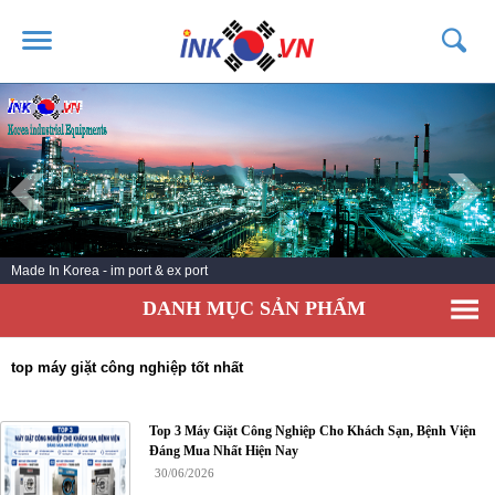
TRANG CHỦ
GIỚI THIỆU
SẢN PHẨM
DỊCH VỤ
Made In Korea - im port & ex port
TIN TỨC
DANH MỤC SẢN PHẨM
LIÊN HỆ
KHÁCH HÀNG
top máy giặt công nghiệp tốt nhất
Top 3 Máy Giặt Công Nghiệp Cho Khách Sạn, Bệnh Viện
Đáng Mua Nhất Hiện Nay
30/06/2026