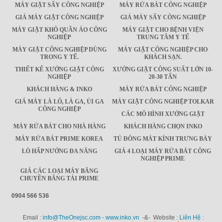
MÁY GIẶT SẤY CÔNG NGHIỆP
MÁY RỬA BÁT CÔNG NGHIỆP
GIÁ MÁY GIẶT CÔNG NGHIỆP
GIÁ MÁY SẤY CÔNG NGHIỆP
MÁY GIẶT KHÔ QUẦN ÁO CÔNG
MÁY GIẶT CHO BỆNH VIỆN
NGHIỆP
TRUNG TÂM Y TẾ
MÁY GIẶT CÔNG NGHIỆP DÙNG
MÁY GIẶT CÔNG NGHIỆP CHO
TRONG Y TẾ.
KHÁCH SẠN.
THIẾT KẾ XƯỞNG GIẶT CÔNG
XƯỞNG GIẶT CÔNG SUẤT LỚN 10-
NGHIỆP
20-30 TẤN
KHÁCH HÀNG & INKO
MÁY RỬA BÁT CÔNG NGHIỆP
GIÁ MÁY LÀ LÔ, LÀ GA, ỦI GA
MÁY GIẶT CÔNG NGHIỆP TOLKAR
CÔNG NGHIỆP
CÁC MÔ HÌNH XƯỞNG GIẶT
MÁY RỬA BÁT CHO NHÀ HÀNG
KHÁCH HÀNG CHỌN INKO
MÁY RỬA BÁT PRIME KOREA
TỦ ĐÔNG MÁT KÍNH TRƯNG BÀY
LÒ HẤP NƯỚNG ĐA NĂNG
GIÁ 4 LOẠI MÁY RỬA BÁT CÔNG
NGHIỆP PRIME
GIÁ CÁC LOẠI MÁY BĂNG
CHUYỀN BĂNG TẢI PRIME
0904 566 536
Email :
info@TheOnejsc.com - www.inko.vn
-&- Website :
Liên Hệ :