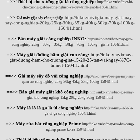
=>> Thiết bị cho xưởng giặt là công nghiệp:
http://inko.vn/vi/thiet-bi-
cho-xuong-giat-la-cong-nghiep-va-quy-trinh-giat-la-1504i1.html
=>>
http://inko.vn/vi/gia-may-giat-may-
Giá máy giặt sấy công nghiệp
say-cong-nghiep-20kg-25kg-30kg-35kg-40kg-50kg-70kg-100kg-
1504i1.html
=>> Bán máy giặt công nghiệp INKO:
http://inko.vn/vi/ban-may-giat-
cong-nghiep-25kg---30kg---35kg---50kg---70kg---100kg---gia-re-1504i1.html
=>> Máy giặt đường hầm giặt con rồng:
http://inko.vn/vi/may-
giat-duong-ham-cho-xuong-giat-15-20-25-tan-vai-ngay-%7C-
tunnel-1504i1.html
==>> Giá máy sấy đồ vải công nghiệp
http://inko.vn/vi/bao-gia-may-say-
quan-ao-cong-nghiep-25kg-30kg-45kg-55kg-100kg-1504i1.html
==>> Báo giá máy giặt khô công nghiệp
http://inko.vn/vi/bao-gia-may-
giat-kho-cong-nghiep-15kg-20kg-25kg-30kg-1504i1.html
=>> Máy là lô là ga là ủi công nghiệp
http://inko.vn/vi/gia-may-la-lo-la-
ga-ui-ga-cong-nghiep-1504i1.html
=>> Máy rửa bát công nghiệp Prime
http://inko.vn/vi/may-rua-bat-cong-
nghiep-prime-korea-1504i1.html
=>> Thiết bị bếp công nghiệp Prime Korea
http://www.inko.vn/vi/cac-