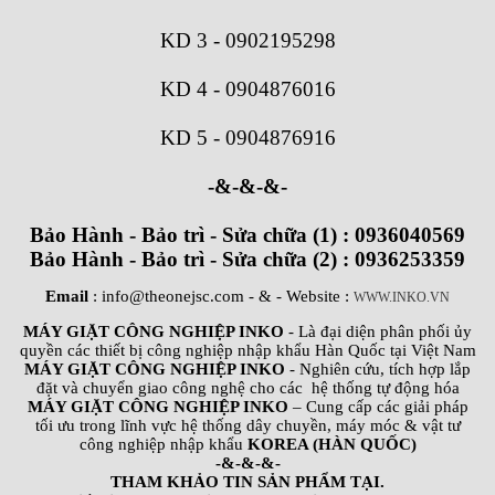
KD 3
-
0902195298
KD 4
-
0904876016
KD 5
-
0904876916
-&-&-&-
Bảo Hành - Bảo trì - Sửa chữa (1) : 0936040569
Bảo Hành - Bảo trì - Sửa chữa (2) : 0936253359
Email
: info@theonejsc.com
- & - Website :
WWW.INKO.VN
MÁY GIẶT CÔNG NGHIỆP INKO
- Là đại diện phân phối ủy
quyền các thiết bị công nghiệp nhập khẩu Hàn Quốc tại Việt Nam
MÁY GIẶT CÔNG NGHIỆP INKO
- Nghiên cứu, tích hợp lắp
đặt và chuyển giao công nghệ cho các hệ thống tự động hóa
MÁY GIẶT CÔNG NGHIỆP INKO
– Cung cấp các giải pháp
tối ưu trong lĩnh vực hệ thống dây chuyền, máy móc & vật tư
công nghiệp nhập khẩu
KOREA (HÀN QUỐC)
-&-&-&-
THAM KHẢO TIN SẢN PHẨM TẠI.