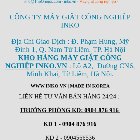
info@TheOnejsc.com - inko.vn -
Máy giặt công nghiệp
-
CÔNG TY MÁY GIẶT CÔNG NGHIỆP
INKO
Địa Chỉ Giao Dịch : Đ. Phạm Hùng, Mỹ
Đình 1, Q. Nam Từ Liêm, TP. Hà Nội
KHO HÀNG MÁY GIẶT CÔNG
NGHIỆP INKO.VN
: Lô A2, Đường CN6,
Minh Khai, Từ Liêm, Hà Nội.
WWW.INKO.VN
| MADE IN KOREA
LIÊN HỆ TƯ VẤN BÁN HÀNG 24/24
:
TRƯỞNG PHÒNG KD: 0904 876 916
KD 1 - 0904 876 916
KD 2
-
0904566536