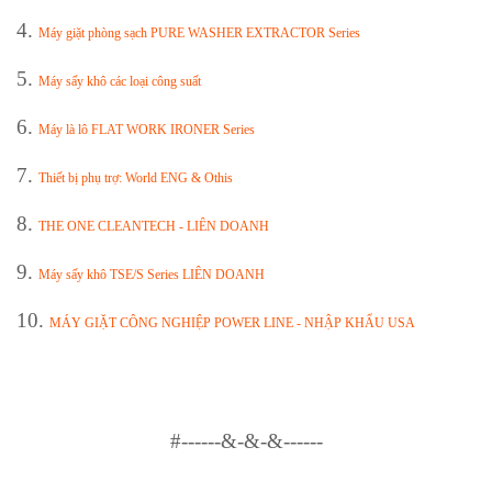
4.
Máy giặt phòng sạch PURE WASHER EXTRACTOR Series
5.
Máy sấy khô các loại công suất
6.
Máy là lô FLAT WORK IRONER Series
7.
Thiết bị phụ trợ: World ENG & Othis
8.
THE ONE CLEANTECH - LIÊN DOANH
9.
Máy sấy khô TSE/S Series LIÊN DOANH
10.
MÁY GIẶT CÔNG NGHIỆP POWER LINE - NHẬP KHẨU USA
#
------&-&-&------