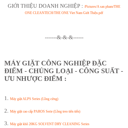
GIỚI THIỆU DOANH NGHIỆP
:
/Pictures/A san pham/THE
ONE CLEANTECH/THE ONE Viet Nam Giới Thiệu.pdf
-------&-&-&------
MÁY GIẶT CÔNG NGHIỆP ĐẶC
ĐIỂM - CHỦNG LOẠI - CÔNG SUẤT -
ƯU NHƯỢC ĐIỂM :
1.
Máy giặt ALPS Series (Lồng cứng)
2.
Máy giặt cao cấp PAROS Serie (Lồng treo tiên tiến)
3.
Máy giặt khô 20KG SOLVENT DRY CLEANING Series