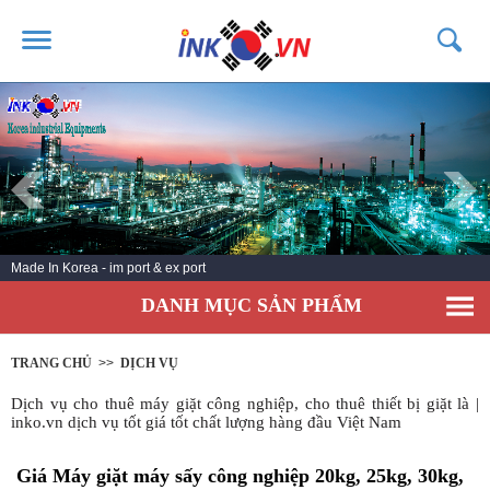
TRANG CHỦ
GIỚI THIỆU
SẢN PHẨM
DỊCH VỤ
Made In Korea - im port & ex port
TIN TỨC
DANH MỤC SẢN PHẨM
LIÊN HỆ
KHÁCH HÀNG
TRANG CHỦ
>>
DỊCH VỤ
Dịch vụ cho thuê máy giặt công nghiệp, cho thuê thiết bị giặt là |
inko.vn dịch vụ tốt giá tốt chất lượng hàng đầu Việt Nam
Giá Máy giặt máy sấy công nghiệp 20kg, 25kg, 30kg,