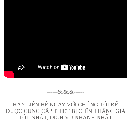
------&.&.&------
HÃY LIÊN HỆ NGAY VỚI CHÚNG TÔI ĐỂ
ĐƯỢC CUNG CẤP THIẾT BỊ CHĨNH HÃNG GIÁ
TỐT NHẤT, DỊCH VỤ NHANH NHẤT