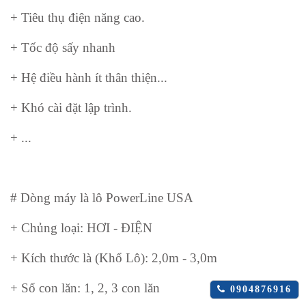
+ Tiêu thụ điện năng cao.
+ Tốc độ sấy nhanh
+ Hệ điều hành ít thân thiện...
+ Khó cài đặt lập trình.
+ ...
#
Dòng máy là lô PowerLine USA
+ Chủng loại: HƠI - ĐIỆN
+ Kích thước là (Khổ Lô): 2,0m - 3,0m
+ Số con lăn: 1, 2, 3 con lăn
Click
0904876916
để