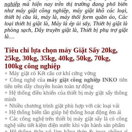
nghiệp
mà hiện nay trên thị trường đang phổ biến
như máy giặt công nghiệp, m
áy giặt khô các loại,
thiết bị cầu là, máy là, máy thổi form quần áo, Các
loại thiết bị giặt là, Máy là ép ủi sấy, Thiết bị giặt là
phòng sạch, Dây truyền giặt là, Thiết bị phụ trợ giặt
là....
Tiêu chí lựa chọn máy
Giặt Sấy
20kg,
25kg, 30kg, 35kg, 40kg, 50kg, 70kg,
100kg
công nghiệp
+ Máy giặt có Kết cấu cơ khí cứng vững
+ Công nghệ của
máy giặt công nghiệp INKO
tiên
tiến trên dây chuyền hoàn toàn tự động
+ Hệ thống điều khiển của thiết bị máy giặt sấy thông
minh
+ Nhiều chương trình giặt phù hợp với các loại vải
+ Hệ thống biến tần giúp hệ thống hoạt động êm ái
+ Các công nghệ trên thiết bị máy giặt sấy là có công
nghệ siêu tiết kiệm điện nước khi vận hành sản phẩm
+ Hệ thống thân vỏ làm bằng thép & inox chống rỉ