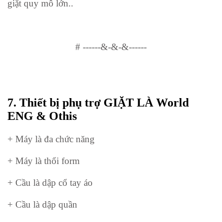
giặt quy mô lớn..
#
------&-&-&------
7.
Thiết bị phụ trợ GIẶT LÀ World
ENG & Othis
+ Máy là đa chức năng
+ Máy là thổi form
+ Cầu là dập cổ tay áo
+ Cầu là dập quần