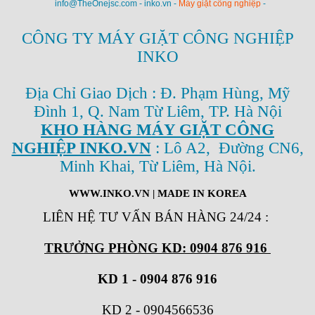
info@TheOnejsc.com - inko.vn -
Máy giặt công nghiệp
-
CÔNG TY MÁY GIẶT CÔNG NGHIỆP
INKO
Địa Chỉ Giao Dịch : Đ. Phạm Hùng, Mỹ
Đình 1, Q. Nam Từ Liêm, TP. Hà Nội
KHO HÀNG MÁY GIẶT CÔNG
NGHIỆP INKO.VN
: Lô A2, Đường CN6,
Minh Khai, Từ Liêm, Hà Nội.
WWW.INKO.VN
| MADE IN KOREA
LIÊN HỆ TƯ VẤN BÁN HÀNG 24/24
:
TRƯỞNG PHÒNG KD: 0904 876 916
KD 1 - 0904 876 916
KD 2
-
0904566536