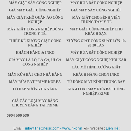
MÁY GIẶT SẤY CÔNG NGHIỆP
MÁY RỬA BÁT CÔNG NGHIỆP
GIÁ MÁY GIẶT CÔNG NGHIỆP
GIÁ MÁY SẤY CÔNG NGHIỆP
MÁY GIẶT KHÔ QUẦN ÁO CÔNG
MÁY GIẶT CHO BỆNH VIỆN
NGHIỆP
TRUNG TÂM Y TẾ
MÁY GIẶT CÔNG NGHIỆP DÙNG
MÁY GIẶT CÔNG NGHIỆP CHO
TRONG Y TẾ.
KHÁCH SẠN.
THIẾT KẾ XƯỞNG GIẶT CÔNG
XƯỞNG GIẶT CÔNG SUẤT LỚN 10-
NGHIỆP
20-30 TẤN
KHÁCH HÀNG & INKO
MÁY RỬA BÁT CÔNG NGHIỆP
GIÁ MÁY LÀ LÔ, LÀ GA, ỦI GA
MÁY GIẶT CÔNG NGHIỆP TOLKAR
CÔNG NGHIỆP
CÁC MÔ HÌNH XƯỞNG GIẶT
MÁY RỬA BÁT CHO NHÀ HÀNG
KHÁCH HÀNG CHỌN INKO
MÁY RỬA BÁT PRIME KOREA
TỦ ĐÔNG MÁT KÍNH TRƯNG BÀY
LÒ HẤP NƯỚNG ĐA NĂNG
GIÁ 4 LOẠI MÁY RỬA BÁT CÔNG
NGHIỆP PRIME
GIÁ CÁC LOẠI MÁY BĂNG
CHUYỀN BĂNG TẢI PRIME
0904 566 536
Email :
info@TheOnejsc.com - www.inko.vn
-&- Website :
Liên Hệ :