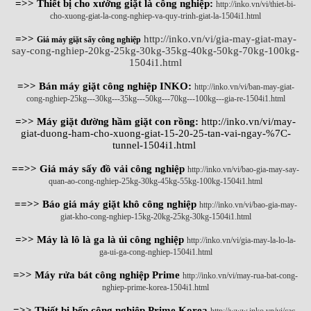
=>> Thiết bị cho xưởng giặt là công nghiệp:
http://inko.vn/vi/thiet-bi-
cho-xuong-giat-la-cong-nghiep-va-quy-trinh-giat-la-1504i1.html
=>>
http://inko.vn/vi/gia-may-giat-may-
Giá máy giặt sấy công nghiệp
say-cong-nghiep-20kg-25kg-30kg-35kg-40kg-50kg-70kg-100kg-
1504i1.html
=>> Bán máy giặt công nghiệp INKO:
http://inko.vn/vi/ban-may-giat-
cong-nghiep-25kg---30kg---35kg---50kg---70kg---100kg---gia-re-1504i1.html
=>> Máy giặt đường hầm giặt con rồng:
http://inko.vn/vi/may-
giat-duong-ham-cho-xuong-giat-15-20-25-tan-vai-ngay-%7C-
tunnel-1504i1.html
==>> Giá máy sấy đồ vải công nghiệp
http://inko.vn/vi/bao-gia-may-say-
quan-ao-cong-nghiep-25kg-30kg-45kg-55kg-100kg-1504i1.html
==>> Báo giá máy giặt khô công nghiệp
http://inko.vn/vi/bao-gia-may-
giat-kho-cong-nghiep-15kg-20kg-25kg-30kg-1504i1.html
=>> Máy là lô là ga là ủi công nghiệp
http://inko.vn/vi/gia-may-la-lo-la-
ga-ui-ga-cong-nghiep-1504i1.html
=>> Máy rửa bát công nghiệp Prime
http://inko.vn/vi/may-rua-bat-cong-
nghiep-prime-korea-1504i1.html
=>> Thiết bị bếp công nghiệp Prime Korea
http://www.inko.vn/vi/cac-