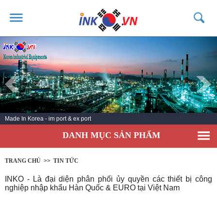
TRANG CHỦ
GIỚI THIỆU
SẢN PHẨM
DỊCH VỤ
Made In Korea - im port & ex port
TIN TỨC
DANH MỤC SẢN PHẨM
LIÊN HỆ
KHÁCH HÀNG
TRANG CHỦ
>>
TIN TỨC
INKO - Là đại diện phân phối ủy quyền các thiết bị công
nghiệp nhập khẩu Hàn Quốc & EURO tại Việt Nam