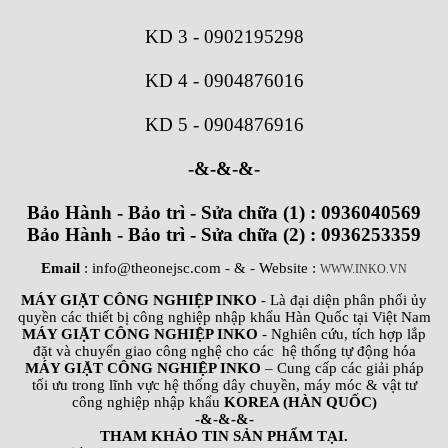
KD 3
-
0902195298
KD 4
-
0904876016
KD 5
-
0904876916
-&-&-&-
Bảo Hành - Bảo trì - Sửa chữa (1) : 0936040569
Bảo Hành - Bảo trì - Sửa chữa (2) : 0936253359
Email
: info@theonejsc.com
- & - Website :
WWW.INKO.VN
MÁY GIẶT CÔNG NGHIỆP INKO
- Là đại diện phân phối ủy
quyền các thiết bị công nghiệp nhập khẩu Hàn Quốc tại Việt Nam
MÁY GIẶT CÔNG NGHIỆP INKO
- Nghiên cứu, tích hợp lắp
đặt và chuyển giao công nghệ cho các hệ thống tự động hóa
MÁY GIẶT CÔNG NGHIỆP INKO
– Cung cấp các giải pháp
tối ưu trong lĩnh vực hệ thống dây chuyền, máy móc & vật tư
công nghiệp nhập khẩu
KOREA (HÀN QUỐC)
-&-&-&-
THAM KHẢO TIN SẢN PHẨM TẠI.