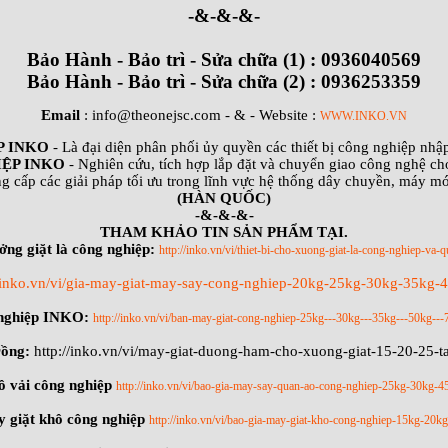
-&-&-&-
Bảo Hành - Bảo trì - Sửa chữa (1) : 0936040569
Bảo Hành - Bảo trì - Sửa chữa (2) : 0936253359
Email
: info@theonejsc.com
- & - Website :
WWW.INKO.VN
P INKO
- Là đại diện phân phối ủy quyền các thiết bị công nghiệp nh
ỆP INKO
- Nghiên cứu, tích hợp lắp đặt và chuyển giao công nghệ ch
g cấp các giải pháp tối ưu trong lĩnh vực hệ thống dây chuyền, máy m
(HÀN QUỐC)
-&-&-&-
THAM KHẢO TIN SẢN PHẨM TẠI.
ởng giặt là công nghiệp:
http://inko.vn/vi/thiet-bi-cho-xuong-giat-la-cong-nghiep-va-q
//inko.vn/vi/gia-may-giat-may-say-cong-nghiep-20kg-25kg-30kg-35kg
 nghiệp INKO:
http://inko.vn/vi/ban-may-giat-cong-nghiep-25kg---30kg---35kg---50kg---
rồng:
http://inko.vn/vi/may-giat-duong-ham-cho-xuong-giat-15-20-25-
ồ vải công nghiệp
http://inko.vn/vi/bao-gia-may-say-quan-ao-cong-nghiep-25kg-30kg-
 giặt khô công nghiệp
http://inko.vn/vi/bao-gia-may-giat-kho-cong-nghiep-15kg-20