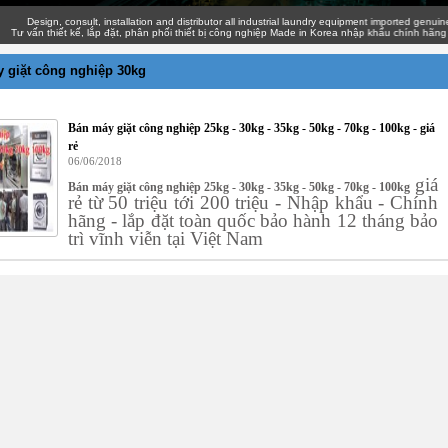
Design, consult, installation and distributor all industrial laundry equipment imported genuine with
ấn thiết kế, lắp đặt, phân phối thiết bị công nghiệp Made in Korea nhập khẩu chính hãng giá c
 giặt công nghiệp 30kg
Bán máy giặt công nghiệp 25kg - 30kg - 35kg - 50kg - 70kg - 100kg - giá
rẻ
06/06/2018
giá
Bán máy giặt công nghiệp 25kg - 30kg - 35kg - 50kg - 70kg - 100kg
rẻ từ 50 triệu tới 200 triệu - Nhập khẩu - Chính
hãng - lắp đặt toàn quốc bảo hành 12 tháng bảo
trì vĩnh viễn tại Việt Nam