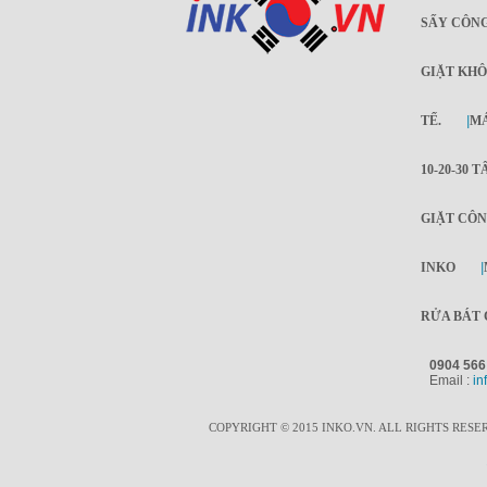
SẤY CÔNG
GIẶT KHÔ
TẾ.
|
MÁ
10-20-30 T
GIẶT CÔN
INKO
|
RỬA BÁT 
0904 566
Email :
in
COPYRIGHT © 2015 INKO.VN. ALL RIGHTS RESE