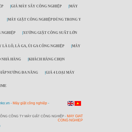
ỆP
|
GIÁ MÁY SẤY CÔNG NGHIỆP
|
MÁY
|
MÁY GIẶT CÔNG NGHIỆP DÙNG TRONG Y
G NGHIỆP
|
XƯỞNG GIẶT CÔNG SUẤT LỚN
 LÀ LÔ, LÀ GA, ỦI GA CÔNG NGHIỆP
|
MÁY
O NHÀ HÀNG
|
KHÁCH HÀNG CHỌN
HẤP NƯỚNG ĐA NĂNG
|
GIÁ 4 LOẠI MÁY
IME
nko.vn -
Máy giặt công nghiệp
-
MAY GIAT
ỔNG CÔNG TY MÁY GIẶT CÔNG NGHIỆP -
CONG NGHIEP
O