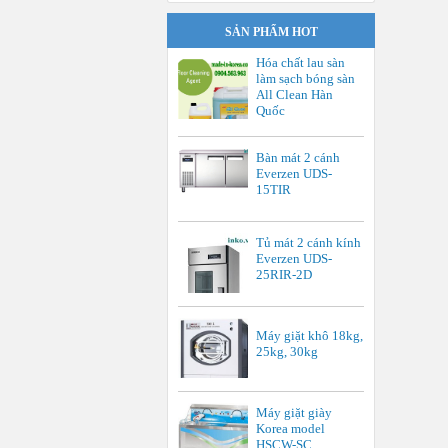
SẢN PHẨM HOT
Hóa chất lau sàn
làm sạch bóng sàn
All Clean Hàn
Quốc
Bàn mát 2 cánh
Everzen UDS-
15TIR
Tủ mát 2 cánh kính
Everzen UDS-
25RIR-2D
Máy giặt khô 18kg,
25kg, 30kg
Máy giặt giày
Korea model
HSCW-SC