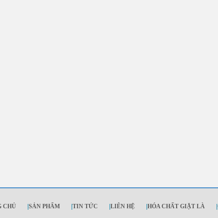
G CHỦ
|
SẢN PHẨM
|
TIN TỨC
|
LIÊN HỆ
|
HÓA CHẤT GIẶT LÀ
|