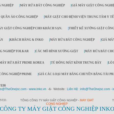
 NGHIỆP
|
MÁY RỬA BÁT CÔNG NGHIỆP
|
GIÁ MÁY GIẶT CÔNG NGHI
 QUẦN ÁO CÔNG NGHIỆP
|
MÁY GIẶT CHO BỆNH VIỆN TRUNG TÂM Y TẾ
Y GIẶT CÔNG NGHIỆP CHO KHÁCH SẠN.
|
THIẾT KẾ XƯỞNG GIẶT CÔN
ẤN
|
KHÁCH HÀNG & INKO
|
MÁY RỬA BÁT CÔNG NGHIỆP
|
GIÁ MÁY
G NGHIỆP TOLKAR
|
CÁC MÔ HÌNH XƯỞNG GIẶT
|
MÁY RỬA BÁT CH
MÁY RỬA BÁT PRIME KOREA
|
TỦ ĐÔNG MÁT KÍNH TRƯNG BÀY
|
LÒ 
CÔNG NGHIỆP PRIME
|
GIÁ CÁC LOẠI MÁY BĂNG CHUYỀN BĂNG TẢI PR
 536
fo@TheOnejsc.com - www.inko.vn
-&- Website :
Liên Hệ : info@TheOnejsc.com - i
RVED.
MAY GIAT
TỔNG CÔNG TY MÁY GIẶT CÔNG NGHIỆP -
T
CONG NGHIEP
CÔNG TY MÁY GIẶT CÔNG NGHIỆP INK