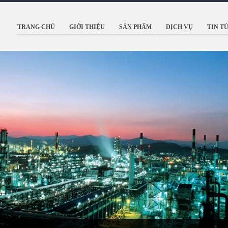
TRANG CHỦ
GIỚI THIỆU
SẢN PHẨM
DỊCH VỤ
TIN T