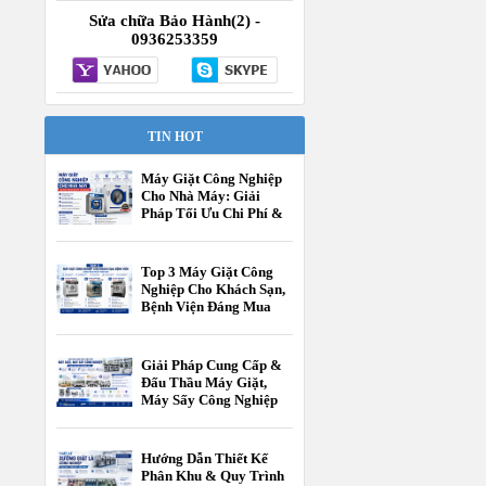
Sửa chữa Bảo Hành(2) -
0936253359
TIN HOT
Máy Giặt Công Nghiệp
Cho Nhà Máy: Giải
Pháp Tối Ưu Chi Phí &
Vận Hành
Top 3 Máy Giặt Công
Nghiệp Cho Khách Sạn,
Bệnh Viện Đáng Mua
Nhất Hiện Nay
Giải Pháp Cung Cấp &
Đấu Thầu Máy Giặt,
Máy Sấy Công Nghiệp
Cho Các Cấp Trường
Học
Hướng Dẫn Thiết Kế
Phân Khu & Quy Trình