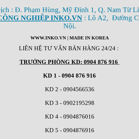
Dịch : Đ. Phạm Hùng, Mỹ Đình 1, Q. Nam Từ Li
CÔNG NGHIỆP INKO.VN
: Lô A2, Đường C
Nội.
WWW.INKO.VN
| MADE IN KOREA
LIÊN HỆ TƯ VẤN BÁN HÀNG 24/24
:
TRƯỞNG PHÒNG KD: 0904 876 916
KD 1 - 0904 876 916
KD 2
-
0904566536
KD 3
-
0902195298
KD 4
-
0904876016
KD 5
-
0904876916