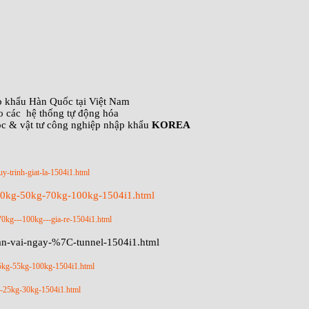
ập khẩu Hàn Quốc tại Việt Nam
o các hệ thống tự động hóa
óc & vật tư công nghiệp nhập khẩu
KOREA
uy-trinh-giat-la-1504i1.html
-40kg-50kg-70kg-100kg-1504i1.html
70kg---100kg---gia-re-1504i1.html
tan-vai-ngay-%7C-tunnel-1504i1.html
45kg-55kg-100kg-1504i1.html
kg-25kg-30kg-1504i1.html