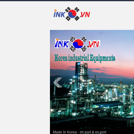
Made In Korea - im port & ex port