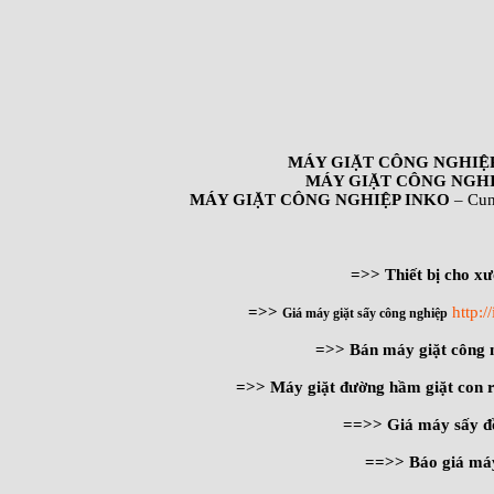
MÁY GIẶT CÔNG NGHIỆ
MÁY GIẶT CÔNG NGHI
MÁY GIẶT CÔNG NGHIỆP INKO
– Cun
=>> Thiết bị cho xư
=>>
http:
Giá máy giặt sấy công nghiệp
=>> Bán máy giặt công
=>> Máy giặt đường hầm giặt con 
==>> Giá máy sấy đ
==>> Báo giá máy