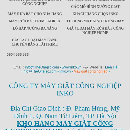
CÔNG NGHIỆP
CÁC MÔ HÌNH XƯỞNG GIẶT
MÁY RỬA BÁT CHO NHÀ HÀNG
KHÁCH HÀNG CHỌN INKO
MÁY RỬA BÁT PRIME KOREA
TỦ ĐÔNG MÁT KÍNH TRƯNG BÀY
LÒ HẤP NƯỚNG ĐA NĂNG
GIÁ 4 LOẠI MÁY RỬA BÁT CÔNG
NGHIỆP PRIME
GIÁ CÁC LOẠI MÁY BĂNG
CHUYỀN BĂNG TẢI PRIME
0904 566 536
Email :
info@TheOnejsc.com - www.inko.vn
-&- Website :
Liên Hệ :
info@TheOnejsc.com - inko.vn -
Máy giặt công nghiệp
-
CÔNG TY MÁY GIẶT CÔNG NGHIỆP
INKO
Địa Chỉ Giao Dịch : Đ. Phạm Hùng, Mỹ
Đình 1, Q. Nam Từ Liêm, TP. Hà Nội
KHO HÀNG MÁY GIẶT CÔNG