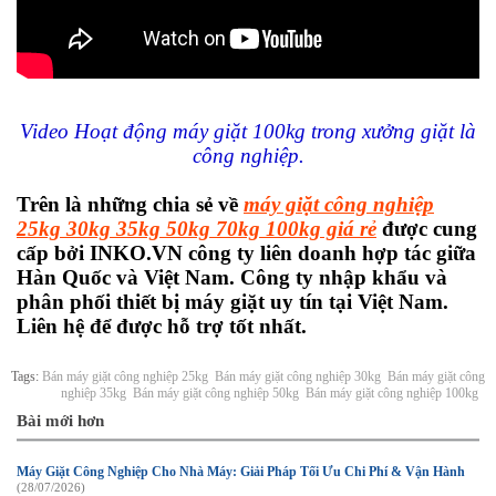
Video Hoạt động máy giặt 100kg trong xưởng giặt là
công nghiệp.
Trên là những chia sẻ về
máy giặt công nghiệp
25kg 30kg 35kg 50kg 70kg 100kg giá rẻ
được cung
cấp bởi INKO.VN công ty liên doanh hợp tác giữa
Hàn Quốc và Việt Nam. Công ty nhập khẩu và
phân phối thiết bị máy giặt uy tín tại Việt Nam.
Liên hệ để được hỗ trợ tốt nhất.
Tags:
Bán máy giặt công nghiệp 25kg
Bán máy giặt công nghiệp 30kg
Bán máy giặt công
nghiệp 35kg
Bán máy giặt công nghiệp 50kg
Bán máy giặt công nghiệp 100kg
Bài mới hơn
Máy Giặt Công Nghiệp Cho Nhà Máy: Giải Pháp Tối Ưu Chi Phí & Vận Hành
(28/07/2026)