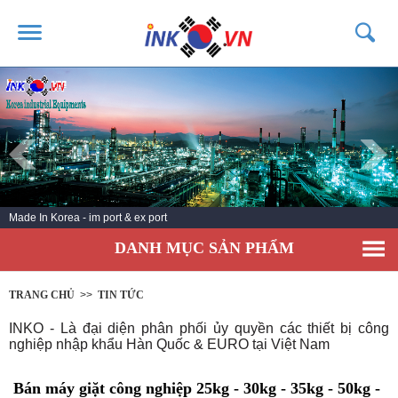
TRANG CHỦ
GIỚI THIỆU
SẢN PHẨM
DỊCH VỤ
Made In Korea - im port & ex port
TIN TỨC
DANH MỤC SẢN PHẨM
LIÊN HỆ
KHÁCH HÀNG
TRANG CHỦ
>>
TIN TỨC
INKO - Là đại diện phân phối ủy quyền các thiết bị công
nghiệp nhập khẩu Hàn Quốc & EURO tại Việt Nam
Bán máy giặt công nghiệp 25kg - 30kg - 35kg - 50kg -