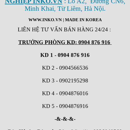
NGHIỆP INKO.VN
: Lô A2, Đường CN6,
Minh Khai, Từ Liêm, Hà Nội.
WWW.INKO.VN
| MADE IN KOREA
LIÊN HỆ TƯ VẤN BÁN HÀNG 24/24
:
TRƯỞNG PHÒNG KD: 0904 876 916
KD 1 - 0904 876 916
KD 2
-
0904566536
KD 3
-
0902195298
KD 4
-
0904876016
KD 5
-
0904876916
-&-&-&-