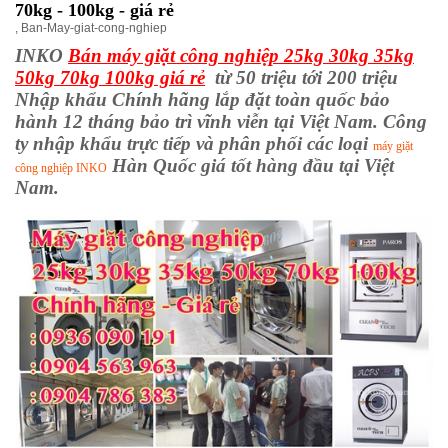
70kg - 100kg - giá rẻ
,
Ban-May-giat-cong-nghiep
INKO
Bán máy giặt công nghiệp 25kg 30kg 35kg
50kg 70kg 100kg giá rẻ
từ 50 triệu tới 200 triệu
Nhập khẩu Chính hãng lắp đặt toàn quốc bảo
hành 12 tháng bảo trì vĩnh viễn tại Việt Nam. Công
ty nhập khẩu trực tiếp và phân phối các loại
máy giặt
Hàn Quốc giá tốt hàng đầu tại Việt
công nghiệp INKO
Nam.