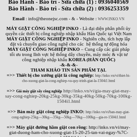
Bảo Hành - Bảo trì - Sửa chữa (1) : 0936040569
Bảo Hành - Bảo trì - Sửa chữa (2) : 0936253359
Email
: info@theonejsc.com
- & - Website :
WWW.INKO.VN
MÁY GIẶT CÔNG NGHIỆP INKO
- Là đại diện phân phối ủy
quyền các thiết bị công nghiệp nhập khẩu Hàn Quốc tại Việt Nam
MÁY GIẶT CÔNG NGHIỆP INKO
- Nghiên cứu, tích hợp lắp
đặt và chuyển giao công nghệ cho các hệ thống tự động hóa
MÁY GIẶT CÔNG NGHIỆP INKO
– Cung cấp các giải pháp
tối ưu trong lĩnh vực hệ thống dây chuyền, máy móc & vật tư
công nghiệp nhập khẩu
KOREA (HÀN QUỐC)
-&-&-&-
THAM KHẢO TIN SẢN PHẨM TẠI.
=>> Thiết bị cho xưởng giặt là công nghiệp:
http://inko.vn/vi/thiet-bi-
cho-xuong-giat-la-cong-nghiep-va-quy-trinh-giat-la-1504i1.html
=>>
http://inko.vn/vi/gia-may-giat-may-
Giá máy giặt sấy công nghiệp
say-cong-nghiep-20kg-25kg-30kg-35kg-40kg-50kg-70kg-100kg-
1504i1.html
=>> Bán máy giặt công nghiệp INKO:
http://inko.vn/vi/ban-may-giat-
cong-nghiep-25kg---30kg---35kg---50kg---70kg---100kg---gia-re-1504i1.html
=>> Máy giặt đường hầm giặt con rồng:
http://inko.vn/vi/may-
giat-duong-ham-cho-xuong-giat-15-20-25-tan-vai-ngay-%7C-