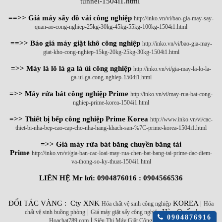
tunnel-1504i1.html
==>> Giá máy sấy đồ vải công nghiệp
http://inko.vn/vi/bao-gia-may-say-
quan-ao-cong-nghiep-25kg-30kg-45kg-55kg-100kg-1504i1.html
==>> Báo giá máy giặt khô công nghiệp
http://inko.vn/vi/bao-gia-may-
giat-kho-cong-nghiep-15kg-20kg-25kg-30kg-1504i1.html
=>> Máy là lô là ga là ủi công nghiệp
http://inko.vn/vi/gia-may-la-lo-la-
ga-ui-ga-cong-nghiep-1504i1.html
=>> Máy rửa bát công nghiệp Prime
http://inko.vn/vi/may-rua-bat-cong-
nghiep-prime-korea-1504i1.html
=>> Thiết bị bếp công nghiệp Prime Korea
http://www.inko.vn/vi/cac-
thiet-bi-nha-bep-cao-cap-cho-nha-hang-khach-san-%7C-prime-korea-1504i1.html
=>> Giá máy rửa bát băng chuyền băng tải
Prime
http://inko.vn/vi/gia-ban-cac-loai-may-rua-chen-bat-bang-tai-prime-dac-diem-
va-thong-so-ky-thuat-1504i1.html
LIÊN HỆ Mr lơi: 0904876016 : 0904566536
ĐỐI TÁC VÀNG : Cty XNK
KOREA |
Hóa chất vệ sinh công nghiệp
Hóa
|
Hàn Quốc |
chất vệ sinh buồng phòng
Giá máy giặt sấy công nghiệp
Click
0904876916
|
Hoachat789.com
Siêu Thị Máy Giặt Công Nghiệp