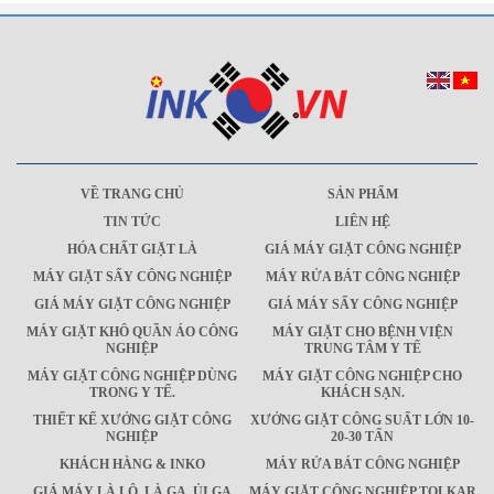
VỀ TRANG CHỦ
SẢN PHẨM
TIN TỨC
LIÊN HỆ
HÓA CHẤT GIẶT LÀ
GIÁ MÁY GIẶT CÔNG NGHIỆP
MÁY GIẶT SẤY CÔNG NGHIỆP
MÁY RỬA BÁT CÔNG NGHIỆP
GIÁ MÁY GIẶT CÔNG NGHIỆP
GIÁ MÁY SẤY CÔNG NGHIỆP
MÁY GIẶT KHÔ QUẦN ÁO CÔNG
MÁY GIẶT CHO BỆNH VIỆN
NGHIỆP
TRUNG TÂM Y TẾ
MÁY GIẶT CÔNG NGHIỆP DÙNG
MÁY GIẶT CÔNG NGHIỆP CHO
TRONG Y TẾ.
KHÁCH SẠN.
THIẾT KẾ XƯỞNG GIẶT CÔNG
XƯỞNG GIẶT CÔNG SUẤT LỚN 10-
NGHIỆP
20-30 TẤN
KHÁCH HÀNG & INKO
MÁY RỬA BÁT CÔNG NGHIỆP
GIÁ MÁY LÀ LÔ, LÀ GA, ỦI GA
MÁY GIẶT CÔNG NGHIỆP TOLKAR