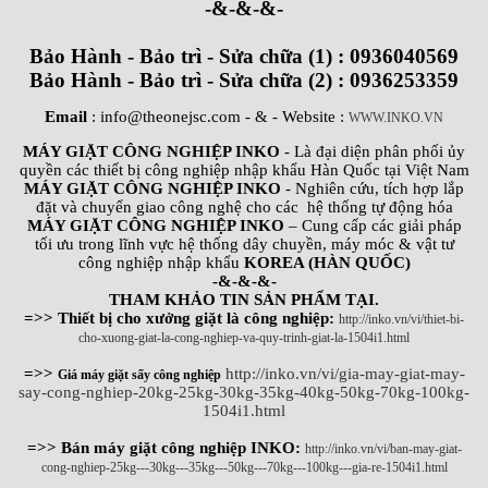
-&-&-&-
Bảo Hành - Bảo trì - Sửa chữa (1) : 0936040569
Bảo Hành - Bảo trì - Sửa chữa (2) : 0936253359
Email
: info@theonejsc.com
- & - Website :
WWW.INKO.VN
MÁY GIẶT CÔNG NGHIỆP INKO
- Là đại diện phân phối ủy
quyền các thiết bị công nghiệp nhập khẩu Hàn Quốc tại Việt Nam
MÁY GIẶT CÔNG NGHIỆP INKO
- Nghiên cứu, tích hợp lắp
đặt và chuyển giao công nghệ cho các hệ thống tự động hóa
MÁY GIẶT CÔNG NGHIỆP INKO
– Cung cấp các giải pháp
tối ưu trong lĩnh vực hệ thống dây chuyền, máy móc & vật tư
công nghiệp nhập khẩu
KOREA (HÀN QUỐC)
-&-&-&-
THAM KHẢO TIN SẢN PHẨM TẠI.
=>> Thiết bị cho xưởng giặt là công nghiệp:
http://inko.vn/vi/thiet-bi-
cho-xuong-giat-la-cong-nghiep-va-quy-trinh-giat-la-1504i1.html
=>>
http://inko.vn/vi/gia-may-giat-may-
Giá máy giặt sấy công nghiệp
say-cong-nghiep-20kg-25kg-30kg-35kg-40kg-50kg-70kg-100kg-
1504i1.html
=>> Bán máy giặt công nghiệp INKO:
http://inko.vn/vi/ban-may-giat-
cong-nghiep-25kg---30kg---35kg---50kg---70kg---100kg---gia-re-1504i1.html