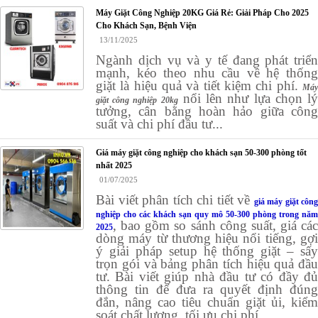
Máy Giặt Công Nghiệp 20KG Giá Rẻ: Giải Pháp Cho 2025
Cho Khách Sạn, Bệnh Viện
13/11/2025
Ngành dịch vụ và y tế đang phát triển
mạnh, kéo theo nhu cầu về hệ thống
giặt là hiệu quả và tiết kiệm chi phí.
Máy
nổi lên như lựa chọn l
giặt công nghiệp 20kg
tưởng, cân bằng hoàn hảo giữa công
suất và chi phí đầu tư...
Giá máy giặt công nghiệp cho khách sạn 50-300 phòng tốt
nhất 2025
01/07/2025
Bài viết phân tích chi tiết về
giá máy giặt công
nghiệp cho các khách sạn quy mô 50-300 phòng trong năm
, bao gồm so sánh công suất, giá các
2025
dòng máy từ thương hiệu nổi tiếng, gợi
ý giải pháp setup hệ thống giặt – sấy
trọn gói và bảng phân tích hiệu quả đầu
tư. Bài viết giúp nhà đầu tư có đầy đủ
thông tin để đưa ra quyết định đúng
đắn, nâng cao tiêu chuẩn giặt ủi, kiểm
soát chất lượng, tối ưu chi phí.