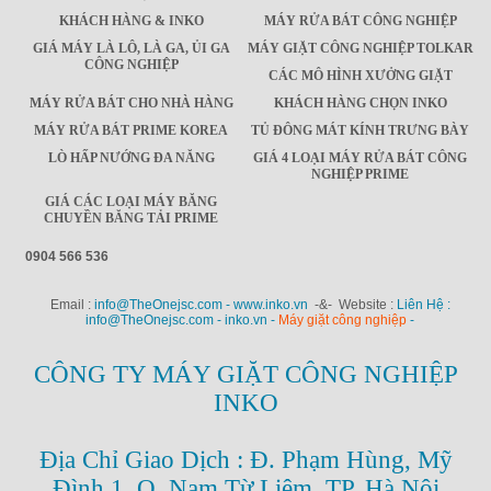
KHÁCH HÀNG & INKO
MÁY RỬA BÁT CÔNG NGHIỆP
GIÁ MÁY LÀ LÔ, LÀ GA, ỦI GA
MÁY GIẶT CÔNG NGHIỆP TOLKAR
CÔNG NGHIỆP
CÁC MÔ HÌNH XƯỞNG GIẶT
MÁY RỬA BÁT CHO NHÀ HÀNG
KHÁCH HÀNG CHỌN INKO
MÁY RỬA BÁT PRIME KOREA
TỦ ĐÔNG MÁT KÍNH TRƯNG BÀY
LÒ HẤP NƯỚNG ĐA NĂNG
GIÁ 4 LOẠI MÁY RỬA BÁT CÔNG
NGHIỆP PRIME
GIÁ CÁC LOẠI MÁY BĂNG
CHUYỀN BĂNG TẢI PRIME
0904 566 536
Email :
info@TheOnejsc.com - www.inko.vn
-&- Website :
Liên Hệ :
info@TheOnejsc.com - inko.vn -
Máy giặt công nghiệp
-
CÔNG TY MÁY GIẶT CÔNG NGHIỆP
INKO
Địa Chỉ Giao Dịch : Đ. Phạm Hùng, Mỹ
Đình 1, Q. Nam Từ Liêm, TP. Hà Nội