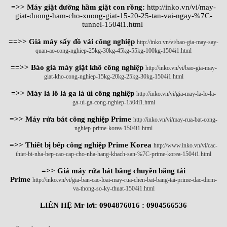
=>> Máy giặt đường hầm giặt con rồng:
http://inko.vn/vi/may-
giat-duong-ham-cho-xuong-giat-15-20-25-tan-vai-ngay-%7C-
tunnel-1504i1.html
==>> Giá máy sấy đồ vải công nghiệp
http://inko.vn/vi/bao-gia-may-say-
quan-ao-cong-nghiep-25kg-30kg-45kg-55kg-100kg-1504i1.html
==>> Báo giá máy giặt khô công nghiệp
http://inko.vn/vi/bao-gia-may-
giat-kho-cong-nghiep-15kg-20kg-25kg-30kg-1504i1.html
=>> Máy là lô là ga là ủi công nghiệp
http://inko.vn/vi/gia-may-la-lo-la-
ga-ui-ga-cong-nghiep-1504i1.html
=>> Máy rửa bát công nghiệp Prime
http://inko.vn/vi/may-rua-bat-cong-
nghiep-prime-korea-1504i1.html
=>> Thiết bị bếp công nghiệp Prime Korea
http://www.inko.vn/vi/cac-
thiet-bi-nha-bep-cao-cap-cho-nha-hang-khach-san-%7C-prime-korea-1504i1.html
=>> Giá máy rửa bát băng chuyền băng tải
Prime
http://inko.vn/vi/gia-ban-cac-loai-may-rua-chen-bat-bang-tai-prime-dac-diem-
va-thong-so-ky-thuat-1504i1.html
LIÊN HỆ Mr lơi: 0904876016 : 0904566536