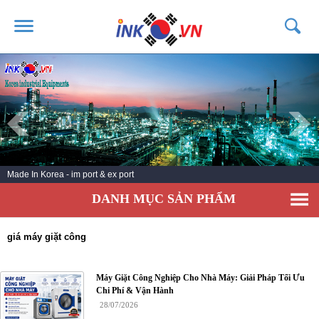
TRANG CHỦ
GIỚI THIỆU
SẢN PHẨM
DỊCH VỤ
Made In Korea - im port & ex port
TIN TỨC
DANH MỤC SẢN PHẨM
LIÊN HỆ
KHÁCH HÀNG
giá máy giặt công
Máy Giặt Công Nghiệp Cho Nhà Máy: Giải Pháp Tối Ưu
Chi Phí & Vận Hành
28/07/2026