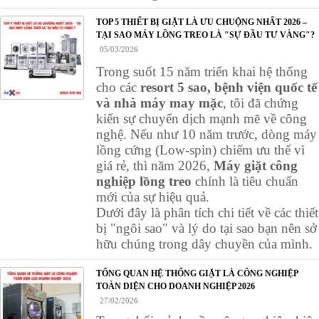
TOP 5 THIẾT BỊ GIẶT LÀ ƯU CHUỘNG NHẤT 2026 –
TẠI SAO MÁY LỒNG TREO LÀ "SỰ ĐẦU TƯ VÀNG"?
05/03/2026
Trong suốt 15 năm triển khai hệ thống
cho các
resort 5 sao, bệnh viện quốc tế
và nhà máy may mặc
, tôi đã chứng
kiến sự chuyển dịch mạnh mẽ về công
nghệ. Nếu như 10 năm trước, dòng máy
lồng cứng (Low-spin) chiếm ưu thế vì
giá rẻ, thì năm 2026,
Máy giặt công
nghiệp lồng treo
chính là tiêu chuẩn
mới của sự hiệu quả.
Dưới đây là phân tích chi tiết về các thiết
bị "ngôi sao" và lý do tại sao bạn nên sở
hữu chúng trong dây chuyền của mình.
TỔNG QUAN HỆ THỐNG GIẶT LÀ CÔNG NGHIỆP
TOÀN DIỆN CHO DOANH NGHIỆP 2026
27/02/2026