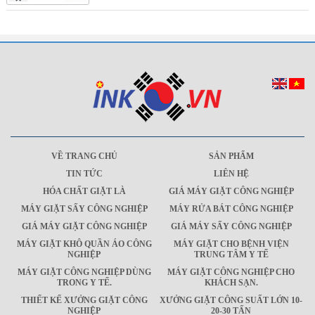
VỀ TRANG CHỦ
SẢN PHẨM
TIN TỨC
LIÊN HỆ
HÓA CHẤT GIẶT LÀ
GIÁ MÁY GIẶT CÔNG NGHIỆP
MÁY GIẶT SẤY CÔNG NGHIỆP
MÁY RỬA BÁT CÔNG NGHIỆP
GIÁ MÁY GIẶT CÔNG NGHIỆP
GIÁ MÁY SẤY CÔNG NGHIỆP
MÁY GIẶT KHÔ QUẦN ÁO CÔNG
MÁY GIẶT CHO BỆNH VIỆN
NGHIỆP
TRUNG TÂM Y TẾ
MÁY GIẶT CÔNG NGHIỆP DÙNG
MÁY GIẶT CÔNG NGHIỆP CHO
TRONG Y TẾ.
KHÁCH SẠN.
THIẾT KẾ XƯỞNG GIẶT CÔNG
XƯỞNG GIẶT CÔNG SUẤT LỚN 10-
NGHIỆP
20-30 TẤN