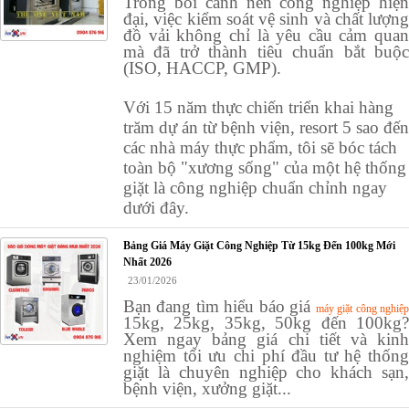
Trong bối cảnh nền công nghiệp hiện
đại, việc kiểm soát vệ sinh và chất lượng
đồ vải không chỉ là yêu cầu cảm quan
mà đã trở thành
tiêu chuẩn bắt buộ
(ISO, HACCP, GMP).
Với 15 năm thực chiến triển khai hàng
trăm dự án từ bệnh viện, resort 5 sao đến
các nhà máy thực phẩm, tôi sẽ bóc tách
toàn bộ "xương sống" của một hệ thống
giặt là công nghiệp chuẩn chỉnh ngay
dưới đây.
Bảng Giá Máy Giặt Công Nghiệp Từ 15kg Đến 100kg Mới
Nhất 2026
23/01/2026
Bạn đang tìm hiểu báo giá
máy giặt công nghiệ
15kg, 25kg, 35kg, 50kg đến 100kg?
Xem ngay bảng giá chi tiết và kinh
nghiệm tối ưu chi phí đầu tư hệ thống
giặt là chuyên nghiệp cho khách sạn,
bệnh viện, xưởng giặt...