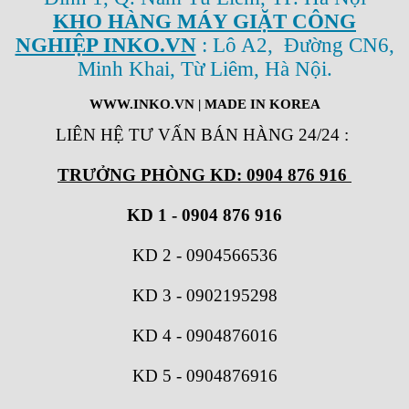
KHO HÀNG MÁY GIẶT CÔNG
NGHIỆP INKO.VN
: Lô A2, Đường CN6,
Minh Khai, Từ Liêm, Hà Nội.
WWW.INKO.VN
| MADE IN KOREA
LIÊN HỆ TƯ VẤN BÁN HÀNG 24/24
:
TRƯỞNG PHÒNG KD: 0904 876 916
KD 1 - 0904 876 916
KD 2
-
0904566536
KD 3
-
0902195298
KD 4
-
0904876016
KD 5
-
0904876916