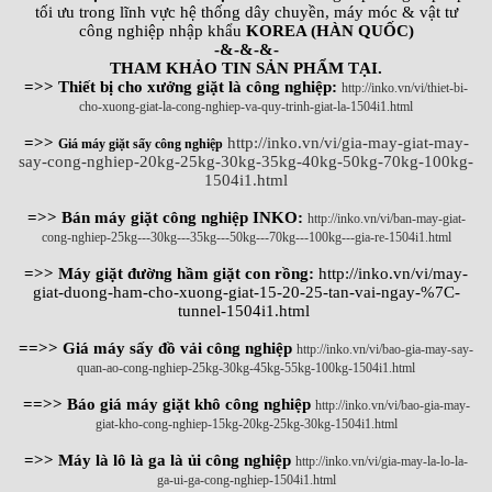
tối ưu trong lĩnh vực hệ thống dây chuyền, máy móc & vật tư
công nghiệp nhập khẩu
KOREA (HÀN QUỐC)
-&-&-&-
THAM KHẢO TIN SẢN PHẨM TẠI.
=>> Thiết bị cho xưởng giặt là công nghiệp:
http://inko.vn/vi/thiet-bi-
cho-xuong-giat-la-cong-nghiep-va-quy-trinh-giat-la-1504i1.html
=>>
http://inko.vn/vi/gia-may-giat-may-
Giá máy giặt sấy công nghiệp
say-cong-nghiep-20kg-25kg-30kg-35kg-40kg-50kg-70kg-100kg-
1504i1.html
=>> Bán máy giặt công nghiệp INKO:
http://inko.vn/vi/ban-may-giat-
cong-nghiep-25kg---30kg---35kg---50kg---70kg---100kg---gia-re-1504i1.html
=>> Máy giặt đường hầm giặt con rồng:
http://inko.vn/vi/may-
giat-duong-ham-cho-xuong-giat-15-20-25-tan-vai-ngay-%7C-
tunnel-1504i1.html
==>> Giá máy sấy đồ vải công nghiệp
http://inko.vn/vi/bao-gia-may-say-
quan-ao-cong-nghiep-25kg-30kg-45kg-55kg-100kg-1504i1.html
==>> Báo giá máy giặt khô công nghiệp
http://inko.vn/vi/bao-gia-may-
giat-kho-cong-nghiep-15kg-20kg-25kg-30kg-1504i1.html
=>> Máy là lô là ga là ủi công nghiệp
http://inko.vn/vi/gia-may-la-lo-la-
ga-ui-ga-cong-nghiep-1504i1.html