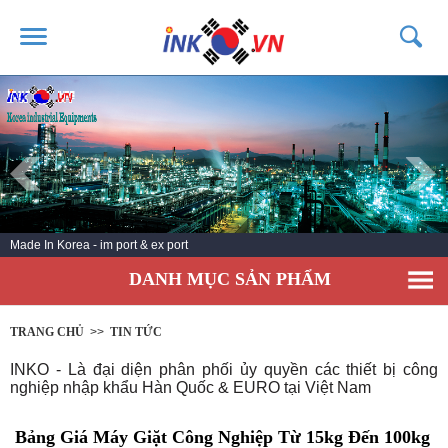
TRANG CHỦ
GIỚI THIỆU
SẢN PHẨM
DỊCH VỤ
Made In Korea - im port & ex port
TIN TỨC
DANH MỤC SẢN PHẨM
LIÊN HỆ
KHÁCH HÀNG
TRANG CHỦ
>>
TIN TỨC
INKO - Là đại diện phân phối ủy quyền các thiết bị công
nghiệp nhập khẩu Hàn Quốc & EURO tại Việt Nam
Bảng Giá Máy Giặt Công Nghiệp Từ 15kg Đến 100kg