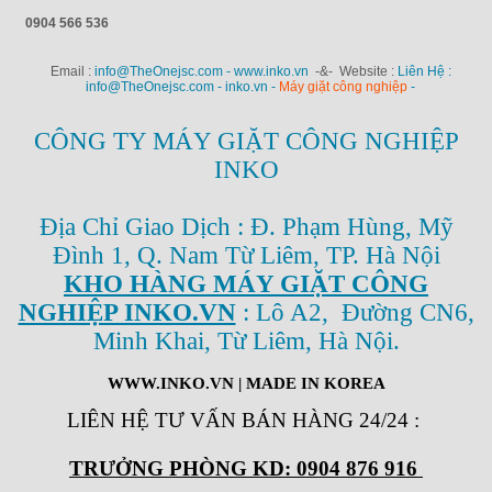
0904 566 536
Email :
info@TheOnejsc.com - www.inko.vn
-&- Website :
Liên Hệ :
info@TheOnejsc.com - inko.vn -
Máy giặt công nghiệp
-
CÔNG TY MÁY GIẶT CÔNG NGHIỆP
INKO
Địa Chỉ Giao Dịch : Đ. Phạm Hùng, Mỹ
Đình 1, Q. Nam Từ Liêm, TP. Hà Nội
KHO HÀNG MÁY GIẶT CÔNG
NGHIỆP INKO.VN
: Lô A2, Đường CN6,
Minh Khai, Từ Liêm, Hà Nội.
WWW.INKO.VN
| MADE IN KOREA
LIÊN HỆ TƯ VẤN BÁN HÀNG 24/24
:
TRƯỞNG PHÒNG KD: 0904 876 916