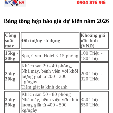
Bảng tổng hợp báo giá dự kiến năm 2026
Công
Khoảng giá
suất
Đối tượng sử dụng
ước tính
máy
(VND)
15kg -
100 Triệu -
Spa, Gym, Hotel < 15 phòng
20kg
180 Triệu
Khách sạn 20 - 40 phòng,
Nhà máy, bệnh viện với khối
25kg -
200 Triệu -
lượng giặt từ 200 - 300
30kg
320 Triệu
kg/ngày
Tiệm giặt là kinh doanh
Khách sạn 50 - 80 phòng
35kg -
Nhà máy, bệnh viện với khối
350 Triệu -
50kg
lượng giặt từ 400 - 500
550 Triệu
kg/ngày