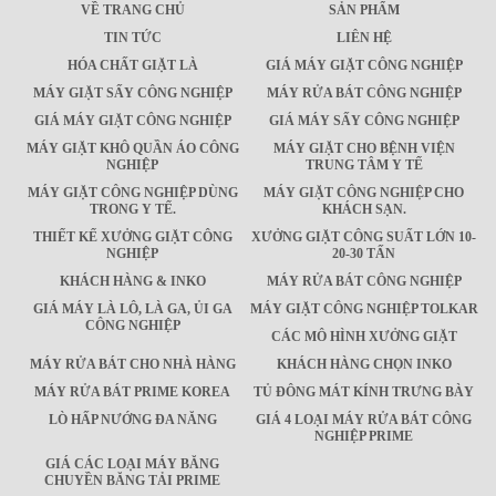
VỀ TRANG CHỦ
SẢN PHẨM
TIN TỨC
LIÊN HỆ
HÓA CHẤT GIẶT LÀ
GIÁ MÁY GIẶT CÔNG NGHIỆP
MÁY GIẶT SẤY CÔNG NGHIỆP
MÁY RỬA BÁT CÔNG NGHIỆP
GIÁ MÁY GIẶT CÔNG NGHIỆP
GIÁ MÁY SẤY CÔNG NGHIỆP
MÁY GIẶT KHÔ QUẦN ÁO CÔNG
MÁY GIẶT CHO BỆNH VIỆN
NGHIỆP
TRUNG TÂM Y TẾ
MÁY GIẶT CÔNG NGHIỆP DÙNG
MÁY GIẶT CÔNG NGHIỆP CHO
TRONG Y TẾ.
KHÁCH SẠN.
THIẾT KẾ XƯỞNG GIẶT CÔNG
XƯỞNG GIẶT CÔNG SUẤT LỚN 10-
NGHIỆP
20-30 TẤN
KHÁCH HÀNG & INKO
MÁY RỬA BÁT CÔNG NGHIỆP
GIÁ MÁY LÀ LÔ, LÀ GA, ỦI GA
MÁY GIẶT CÔNG NGHIỆP TOLKAR
CÔNG NGHIỆP
CÁC MÔ HÌNH XƯỞNG GIẶT
MÁY RỬA BÁT CHO NHÀ HÀNG
KHÁCH HÀNG CHỌN INKO
MÁY RỬA BÁT PRIME KOREA
TỦ ĐÔNG MÁT KÍNH TRƯNG BÀY
LÒ HẤP NƯỚNG ĐA NĂNG
GIÁ 4 LOẠI MÁY RỬA BÁT CÔNG
NGHIỆP PRIME
GIÁ CÁC LOẠI MÁY BĂNG
CHUYỀN BĂNG TẢI PRIME