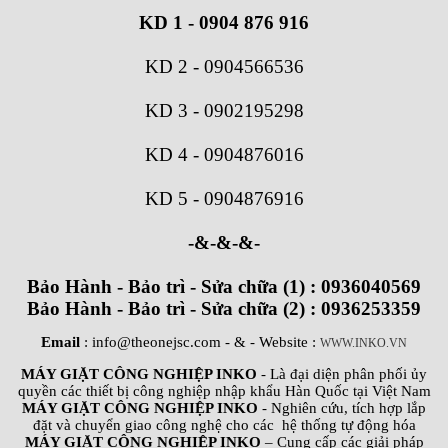
KD 1 - 0904 876 916
KD 2
-
0904566536
KD 3
-
0902195298
KD 4
-
0904876016
KD 5
-
0904876916
-&-&-&-
Bảo Hành - Bảo trì - Sửa chữa (1) : 0936040569
Bảo Hành - Bảo trì - Sửa chữa (2) : 0936253359
Email
: info@theonejsc.com
- & - Website :
WWW.INKO.VN
MÁY GIẶT CÔNG NGHIỆP INKO
- Là đại diện phân phối ủy
quyền các thiết bị công nghiệp nhập khẩu Hàn Quốc tại Việt Nam
MÁY GIẶT CÔNG NGHIỆP INKO
- Nghiên cứu, tích hợp lắp
đặt và chuyển giao công nghệ cho các hệ thống tự động hóa
MÁY GIẶT CÔNG NGHIỆP INKO
– Cung cấp các giải pháp