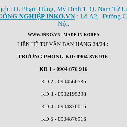
Dịch : Đ. Phạm Hùng, Mỹ Đình 1, Q. Nam Từ Li
CÔNG NGHIỆP INKO.VN
: Lô A2, Đường C
Nội.
WWW.INKO.VN
| MADE IN KOREA
LIÊN HỆ TƯ VẤN BÁN HÀNG 24/24
:
TRƯỞNG PHÒNG KD: 0904 876 916
KD 1 - 0904 876 916
KD 2
-
0904566536
KD 3
-
0902195298
KD 4
-
0904876016
KD 5
-
0904876916