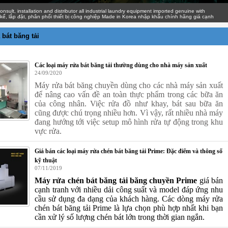
 installation and distributor all industrial laundry equipment imported genuine with
ắp đặt, phân phối thiết bị công nghiệp Made in Korea nhập khẩu chính hãng giá cạnh
 bát băng tải
Các loại máy rửa bát băng tải thường dùng cho nhà máy sản xuất
24/09/2020
Máy rửa bát băng chuyền dùng cho các nhà máy sản xuất
để nâng cao vấn đề an toàn thực phẩm trong các bữa ăn
của công nhân. Việc rửa đồ như khay, bát sau bữa ăn
cũng được chú trọng nhiều hơn. Vì vậy, rất nhiều nhà máy
đang hướng tới việc setup mô hình rửa tự động trong khu
vực rửa.
Giá bán các loại máy rửa chén bát băng tải Prime: Đặc điểm và thông số
kỹ thuật
07/11/2019
Máy rửa chén bát băng tải băng chuyền Prime
giá bán
cạnh tranh với nhiều dải công suất và model đáp ứng nhu
cầu sử dụng đa dạng của khách hàng. Các dòng máy rửa
chén bát băng tải Prime là lựa chọn phù hợp nhất khi bạn
cần xử lý số lượng chén bát lớn trong thời gian ngắn.