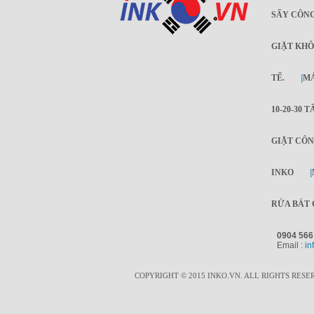
SẤY CÔNG
GIẶT KHÔ
TẾ.
|
MÁ
10-20-30 T
GIẶT CÔN
INKO
|
RỬA BÁT 
0904 566
Email :
in
COPYRIGHT © 2015 INKO.VN. ALL RIGHTS RESE