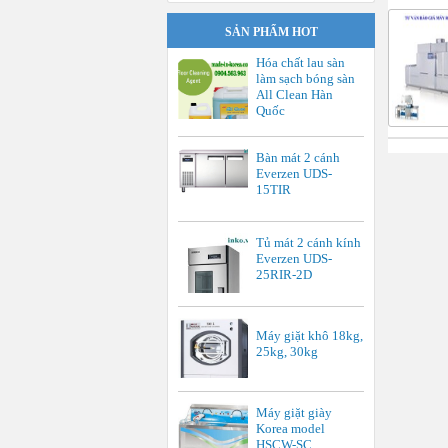
SẢN PHẨM HOT
Hóa chất lau sàn
làm sạch bóng sàn
All Clean Hàn
Quốc
Bàn mát 2 cánh
Everzen UDS-
15TIR
Tủ mát 2 cánh kính
Everzen UDS-
25RIR-2D
Máy giặt khô 18kg,
25kg, 30kg
Máy giặt giày
Korea model
HSCW-SC