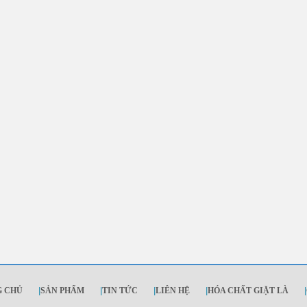
G CHỦ
|
SẢN PHẨM
|
TIN TỨC
|
LIÊN HỆ
|
HÓA CHẤT GIẶT LÀ
|