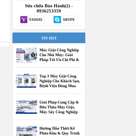
Sửa chữa Bảo Hành(2) -
0936253359
TIN HOT
Máy Giặt Công Nghiệp
Cho Nhà Máy: Giải
Pháp Tối Ưu Chi Phí &
Vận Hành
Top 3 Máy Giặt Công
Nghiệp Cho Khách Sạn,
Bệnh Viện Đáng Mua
Nhất Hiện Nay
Giải Pháp Cung Cấp &
Đấu Thầu Máy Giặt,
Máy Sấy Công Nghiệp
Cho Các Cấp Trường
Học
Hướng Dẫn Thiết Kế
Phân Khu & Quy Trình