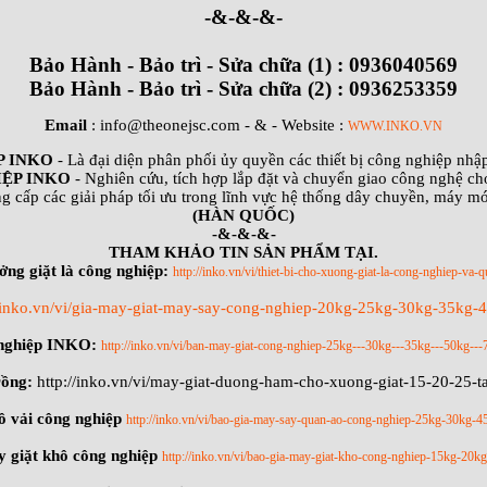
-&-&-&-
Bảo Hành - Bảo trì - Sửa chữa (1) : 0936040569
Bảo Hành - Bảo trì - Sửa chữa (2) : 0936253359
Email
: info@theonejsc.com
- & - Website :
WWW.INKO.VN
P INKO
- Là đại diện phân phối ủy quyền các thiết bị công nghiệp nh
ỆP INKO
- Nghiên cứu, tích hợp lắp đặt và chuyển giao công nghệ ch
g cấp các giải pháp tối ưu trong lĩnh vực hệ thống dây chuyền, máy m
(HÀN QUỐC)
-&-&-&-
THAM KHẢO TIN SẢN PHẨM TẠI.
ởng giặt là công nghiệp:
http://inko.vn/vi/thiet-bi-cho-xuong-giat-la-cong-nghiep-va-q
//inko.vn/vi/gia-may-giat-may-say-cong-nghiep-20kg-25kg-30kg-35kg
 nghiệp INKO:
http://inko.vn/vi/ban-may-giat-cong-nghiep-25kg---30kg---35kg---50kg---
rồng:
http://inko.vn/vi/may-giat-duong-ham-cho-xuong-giat-15-20-25-
ồ vải công nghiệp
http://inko.vn/vi/bao-gia-may-say-quan-ao-cong-nghiep-25kg-30kg-
 giặt khô công nghiệp
http://inko.vn/vi/bao-gia-may-giat-kho-cong-nghiep-15kg-20