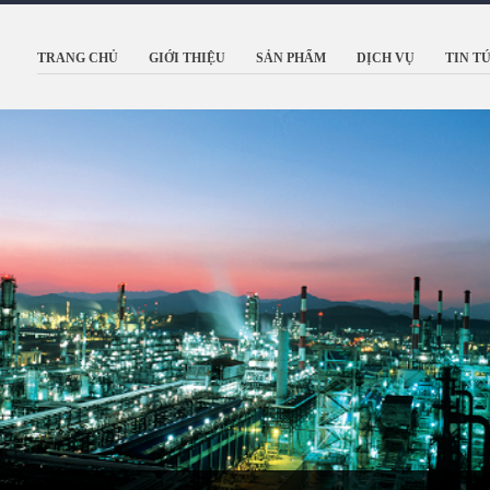
TRANG CHỦ
GIỚI THIỆU
SẢN PHẨM
DỊCH VỤ
TIN T