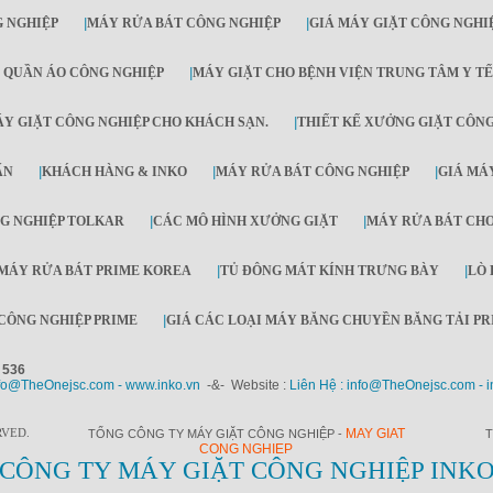
 NGHIỆP
|
MÁY RỬA BÁT CÔNG NGHIỆP
|
GIÁ MÁY GIẶT CÔNG NGHI
 QUẦN ÁO CÔNG NGHIỆP
|
MÁY GIẶT CHO BỆNH VIỆN TRUNG TÂM Y TẾ
Y GIẶT CÔNG NGHIỆP CHO KHÁCH SẠN.
|
THIẾT KẾ XƯỞNG GIẶT CÔN
ẤN
|
KHÁCH HÀNG & INKO
|
MÁY RỬA BÁT CÔNG NGHIỆP
|
GIÁ MÁY
G NGHIỆP TOLKAR
|
CÁC MÔ HÌNH XƯỞNG GIẶT
|
MÁY RỬA BÁT CH
MÁY RỬA BÁT PRIME KOREA
|
TỦ ĐÔNG MÁT KÍNH TRƯNG BÀY
|
LÒ 
CÔNG NGHIỆP PRIME
|
GIÁ CÁC LOẠI MÁY BĂNG CHUYỀN BĂNG TẢI PR
 536
fo@TheOnejsc.com - www.inko.vn
-&- Website :
Liên Hệ : info@TheOnejsc.com - i
RVED.
MAY GIAT
TỔNG CÔNG TY MÁY GIẶT CÔNG NGHIỆP -
T
CONG NGHIEP
CÔNG TY MÁY GIẶT CÔNG NGHIỆP INK