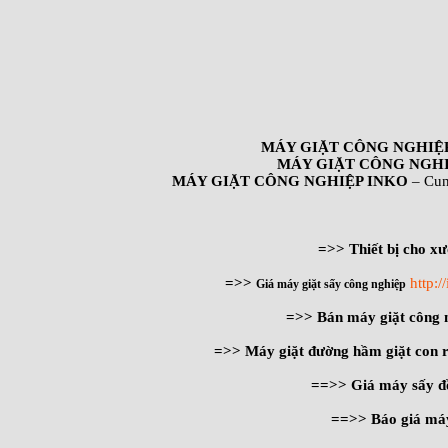
MÁY GIẶT CÔNG NGHIỆ
MÁY GIẶT CÔNG NGHI
MÁY GIẶT CÔNG NGHIỆP INKO
– Cun
=>> Thiết bị cho xư
=>>
http:
Giá máy giặt sấy công nghiệp
=>> Bán máy giặt công
=>> Máy giặt đường hầm giặt con 
==>> Giá máy sấy đ
==>> Báo giá máy