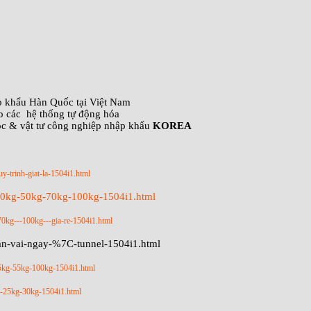
ập khẩu Hàn Quốc tại Việt Nam
o các hệ thống tự động hóa
óc & vật tư công nghiệp nhập khẩu
KOREA
uy-trinh-giat-la-1504i1.html
-40kg-50kg-70kg-100kg-1504i1.html
70kg---100kg---gia-re-1504i1.html
tan-vai-ngay-%7C-tunnel-1504i1.html
45kg-55kg-100kg-1504i1.html
kg-25kg-30kg-1504i1.html