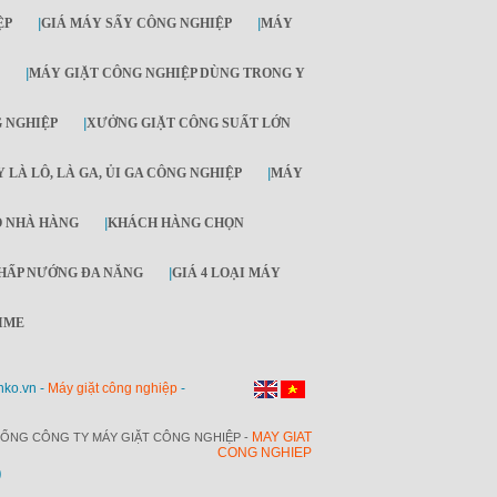
ỆP
|
GIÁ MÁY SẤY CÔNG NGHIỆP
|
MÁY
|
MÁY GIẶT CÔNG NGHIỆP DÙNG TRONG Y
G NGHIỆP
|
XƯỞNG GIẶT CÔNG SUẤT LỚN
 LÀ LÔ, LÀ GA, ỦI GA CÔNG NGHIỆP
|
MÁY
O NHÀ HÀNG
|
KHÁCH HÀNG CHỌN
HẤP NƯỚNG ĐA NĂNG
|
GIÁ 4 LOẠI MÁY
IME
nko.vn -
Máy giặt công nghiệp
-
MAY GIAT
ỔNG CÔNG TY MÁY GIẶT CÔNG NGHIỆP -
CONG NGHIEP
O