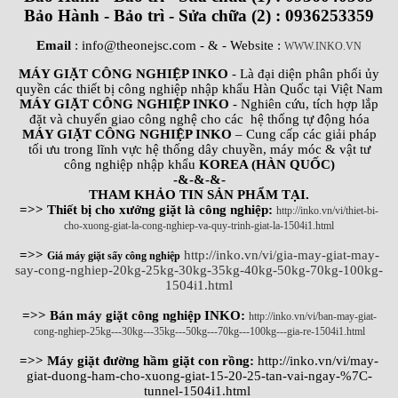
Bảo Hành - Bảo trì - Sửa chữa (2) : 0936253359
Email
: info@theonejsc.com
- & - Website :
WWW.INKO.VN
MÁY GIẶT CÔNG NGHIỆP INKO
- Là đại diện phân phối ủy
quyền các thiết bị công nghiệp nhập khẩu Hàn Quốc tại Việt Nam
MÁY GIẶT CÔNG NGHIỆP INKO
- Nghiên cứu, tích hợp lắp
đặt và chuyển giao công nghệ cho các hệ thống tự động hóa
MÁY GIẶT CÔNG NGHIỆP INKO
– Cung cấp các giải pháp
tối ưu trong lĩnh vực hệ thống dây chuyền, máy móc & vật tư
công nghiệp nhập khẩu
KOREA (HÀN QUỐC)
-&-&-&-
THAM KHẢO TIN SẢN PHẨM TẠI.
=>> Thiết bị cho xưởng giặt là công nghiệp:
http://inko.vn/vi/thiet-bi-
cho-xuong-giat-la-cong-nghiep-va-quy-trinh-giat-la-1504i1.html
=>>
http://inko.vn/vi/gia-may-giat-may-
Giá máy giặt sấy công nghiệp
say-cong-nghiep-20kg-25kg-30kg-35kg-40kg-50kg-70kg-100kg-
1504i1.html
=>> Bán máy giặt công nghiệp INKO:
http://inko.vn/vi/ban-may-giat-
cong-nghiep-25kg---30kg---35kg---50kg---70kg---100kg---gia-re-1504i1.html
=>> Máy giặt đường hầm giặt con rồng:
http://inko.vn/vi/may-
giat-duong-ham-cho-xuong-giat-15-20-25-tan-vai-ngay-%7C-
tunnel-1504i1.html