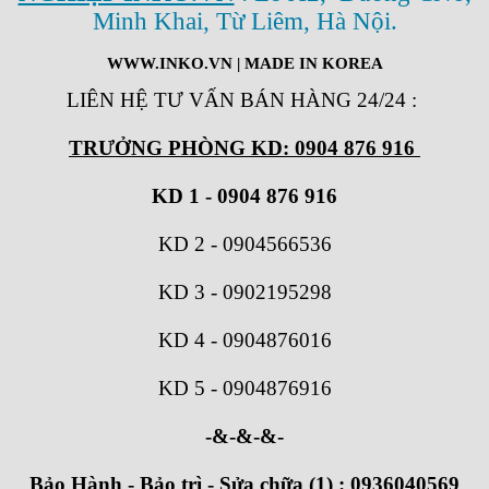
Minh Khai, Từ Liêm, Hà Nội.
WWW.INKO.VN
| MADE IN KOREA
LIÊN HỆ TƯ VẤN BÁN HÀNG 24/24
:
TRƯỞNG PHÒNG KD: 0904 876 916
KD 1 - 0904 876 916
KD 2
-
0904566536
KD 3
-
0902195298
KD 4
-
0904876016
KD 5
-
0904876916
-&-&-&-
Bảo Hành - Bảo trì - Sửa chữa (1) : 0936040569