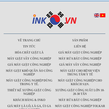
VỀ TRANG CHỦ
SẢN PHẨM
TIN TỨC
LIÊN HỆ
HÓA CHẤT GIẶT LÀ
GIÁ MÁY GIẶT CÔNG NGHIỆP
MÁY GIẶT SẤY CÔNG NGHIỆP
MÁY RỬA BÁT CÔNG NGHIỆP
GIÁ MÁY GIẶT CÔNG NGHIỆP
GIÁ MÁY SẤY CÔNG NGHIỆP
MÁY GIẶT KHÔ QUẦN ÁO CÔNG
MÁY GIẶT CHO BỆNH VIỆN
NGHIỆP
TRUNG TÂM Y TẾ
MÁY GIẶT CÔNG NGHIỆP DÙNG
MÁY GIẶT CÔNG NGHIỆP CHO
TRONG Y TẾ.
KHÁCH SẠN.
THIẾT KẾ XƯỞNG GIẶT CÔNG
XƯỞNG GIẶT CÔNG SUẤT LỚN 10-
NGHIỆP
20-30 TẤN
KHÁCH HÀNG & INKO
MÁY RỬA BÁT CÔNG NGHIỆP
GIÁ MÁY LÀ LÔ, LÀ GA, ỦI GA
MÁY GIẶT CÔNG NGHIỆP TOLKAR