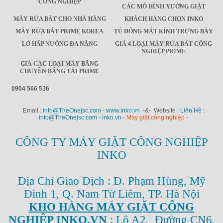
CÔNG NGHIỆP
CÁC MÔ HÌNH XƯỞNG GIẶT
MÁY RỬA BÁT CHO NHÀ HÀNG
KHÁCH HÀNG CHỌN INKO
MÁY RỬA BÁT PRIME KOREA
TỦ ĐÔNG MÁT KÍNH TRƯNG BÀY
LÒ HẤP NƯỚNG ĐA NĂNG
GIÁ 4 LOẠI MÁY RỬA BÁT CÔNG
NGHIỆP PRIME
GIÁ CÁC LOẠI MÁY BĂNG
CHUYỀN BĂNG TẢI PRIME
0904 566 536
Email :
info@TheOnejsc.com - www.inko.vn
-&- Website :
Liên Hệ :
info@TheOnejsc.com - inko.vn -
Máy giặt công nghiệp
-
CÔNG TY MÁY GIẶT CÔNG NGHIỆP
INKO
Địa Chỉ Giao Dịch : Đ. Phạm Hùng, Mỹ
Đình 1, Q. Nam Từ Liêm, TP. Hà Nội
KHO HÀNG MÁY GIẶT CÔNG
NGHIỆP INKO.VN
: Lô A2, Đường CN6,