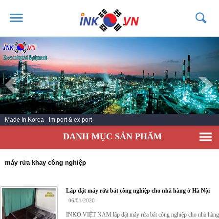
TRANG CHỦ
GIỚI THIỆU
SẢN PHẨM
DỊCH VỤ
Made In Korea - im port & ex port
TIN TỨC
DANH MỤC SẢN PHẨM
LIÊN HỆ
KHÁCH HÀNG
máy rửa khay công nghiệp
Lắp đặt máy rửa bát công nghiệp cho nhà hàng ở Hà Nội
06/01/2020
INKO VIỆT NAM lắp đặt máy rửa bát công nghiệp cho nhà hàng