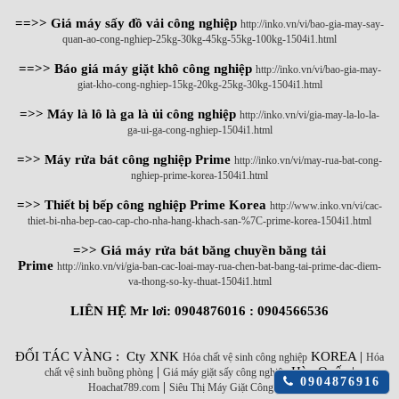
==>> Giá máy sấy đồ vải công nghiệp
http://inko.vn/vi/bao-gia-may-say-
quan-ao-cong-nghiep-25kg-30kg-45kg-55kg-100kg-1504i1.html
==>> Báo giá máy giặt khô công nghiệp
http://inko.vn/vi/bao-gia-may-
giat-kho-cong-nghiep-15kg-20kg-25kg-30kg-1504i1.html
=>> Máy là lô là ga là ủi công nghiệp
http://inko.vn/vi/gia-may-la-lo-la-
ga-ui-ga-cong-nghiep-1504i1.html
=>> Máy rửa bát công nghiệp Prime
http://inko.vn/vi/may-rua-bat-cong-
nghiep-prime-korea-1504i1.html
=>> Thiết bị bếp công nghiệp Prime Korea
http://www.inko.vn/vi/cac-
thiet-bi-nha-bep-cao-cap-cho-nha-hang-khach-san-%7C-prime-korea-1504i1.html
=>> Giá máy rửa bát băng chuyền băng tải
Prime
http://inko.vn/vi/gia-ban-cac-loai-may-rua-chen-bat-bang-tai-prime-dac-diem-
va-thong-so-ky-thuat-1504i1.html
LIÊN HỆ Mr lơi: 0904876016 : 0904566536
ĐỐI TÁC VÀNG : Cty XNK
KOREA |
Hóa chất vệ sinh công nghiệp
Hóa
|
Hàn Quốc |
chất vệ sinh buồng phòng
Giá máy giặt sấy công nghiệp
Click
0904876916
|
Hoachat789.com
Siêu Thị Máy Giặt Công Nghiệp
để