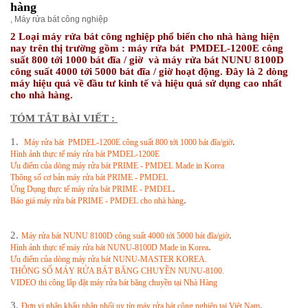
hàng
,
Máy rửa bát công nghiệp
2 Loại máy rửa bát công nghiệp phổ biến cho nhà hàng hiện
nay trên thị trường gồm : máy rửa bát PMDEL-1200E công
suất 800 tới 1000 bát đĩa / giờ và máy rửa bát NUNU 8100D
công suất 4000 tới 5000 bát đĩa / giờ hoạt động. Đây là 2 dòng
máy hiệu quả về đầu tư kinh tế và hiệu quả sử dụng cao nhất
cho nhà hàng.
TÓM TẮT BÀI VIẾT :
1.
.
Máy rửa bát PMDEL-1200E công suất 800 tới 1000 bát đĩa/giờ
Hình ảnh thực tế máy rửa bát PMDEL-1200E
Ưu điểm của dòng máy rửa bát PRIME - PMDEL Made in Korea
Thông số cơ bản máy rửa bát PRIME - PMDEL
.
Ứng Dụng thực tế máy rửa bát PRIME - PMDEL
.
Báo giá máy rửa bát PRIME - PMDEL cho nhà hàng
2.
.
Máy rửa bát NUNU 8100D công suất 4000 tới 5000 bát đĩa/giờ
.
Hình ảnh thực tế máy rửa bát NUNU-8100D Made in Korea
Ưu điểm của dòng máy rửa bát NUNU-MASTER KOREA.
THÔNG SỐ MÁY RỬA BÁT BĂNG CHUYỀN NUNU-8100.
VIDEO thi công lắp đặt máy rửa bát băng chuyền tại Nhà Hàng
3.
.
Đơn vị nhập khẩu phân phối uy tín máy rửa bát công nghiệp tại Việt Nam