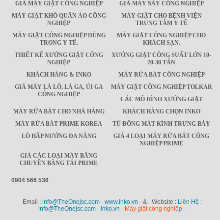
GIÁ MÁY GIẶT CÔNG NGHIỆP
GIÁ MÁY SẤY CÔNG NGHIỆP
MÁY GIẶT KHÔ QUẦN ÁO CÔNG
MÁY GIẶT CHO BỆNH VIỆN
NGHIỆP
TRUNG TÂM Y TẾ
MÁY GIẶT CÔNG NGHIỆP DÙNG
MÁY GIẶT CÔNG NGHIỆP CHO
TRONG Y TẾ.
KHÁCH SẠN.
THIẾT KẾ XƯỞNG GIẶT CÔNG
XƯỞNG GIẶT CÔNG SUẤT LỚN 10-
NGHIỆP
20-30 TẤN
KHÁCH HÀNG & INKO
MÁY RỬA BÁT CÔNG NGHIỆP
GIÁ MÁY LÀ LÔ, LÀ GA, ỦI GA
MÁY GIẶT CÔNG NGHIỆP TOLKAR
CÔNG NGHIỆP
CÁC MÔ HÌNH XƯỞNG GIẶT
MÁY RỬA BÁT CHO NHÀ HÀNG
KHÁCH HÀNG CHỌN INKO
MÁY RỬA BÁT PRIME KOREA
TỦ ĐÔNG MÁT KÍNH TRƯNG BÀY
LÒ HẤP NƯỚNG ĐA NĂNG
GIÁ 4 LOẠI MÁY RỬA BÁT CÔNG
NGHIỆP PRIME
GIÁ CÁC LOẠI MÁY BĂNG
CHUYỀN BĂNG TẢI PRIME
0904 566 536
Email :
info@TheOnejsc.com - www.inko.vn
-&- Website :
Liên Hệ :
info@TheOnejsc.com - inko.vn -
Máy giặt công nghiệp
-