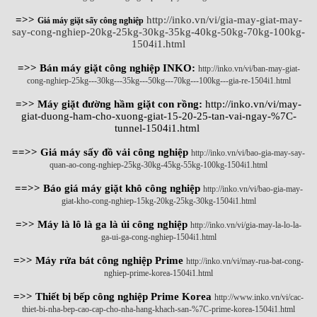
=>>
http://inko.vn/vi/gia-may-giat-may-
Giá máy giặt sấy công nghiệp
say-cong-nghiep-20kg-25kg-30kg-35kg-40kg-50kg-70kg-100kg-
1504i1.html
=>> Bán máy giặt công nghiệp INKO:
http://inko.vn/vi/ban-may-giat-
cong-nghiep-25kg---30kg---35kg---50kg---70kg---100kg---gia-re-1504i1.html
=>> Máy giặt đường hầm giặt con rồng:
http://inko.vn/vi/may-
giat-duong-ham-cho-xuong-giat-15-20-25-tan-vai-ngay-%7C-
tunnel-1504i1.html
==>> Giá máy sấy đồ vải công nghiệp
http://inko.vn/vi/bao-gia-may-say-
quan-ao-cong-nghiep-25kg-30kg-45kg-55kg-100kg-1504i1.html
==>> Báo giá máy giặt khô công nghiệp
http://inko.vn/vi/bao-gia-may-
giat-kho-cong-nghiep-15kg-20kg-25kg-30kg-1504i1.html
=>> Máy là lô là ga là ủi công nghiệp
http://inko.vn/vi/gia-may-la-lo-la-
ga-ui-ga-cong-nghiep-1504i1.html
=>> Máy rửa bát công nghiệp Prime
http://inko.vn/vi/may-rua-bat-cong-
nghiep-prime-korea-1504i1.html
=>> Thiết bị bếp công nghiệp Prime Korea
http://www.inko.vn/vi/cac-
thiet-bi-nha-bep-cao-cap-cho-nha-hang-khach-san-%7C-prime-korea-1504i1.html