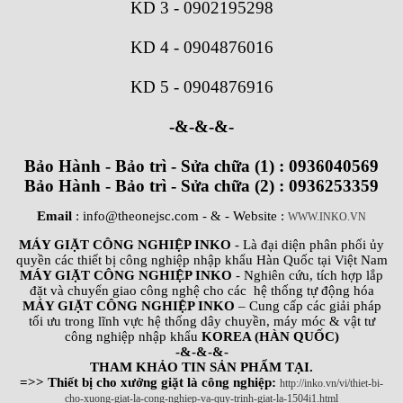
KD 3
-
0902195298
KD 4
-
0904876016
KD 5
-
0904876916
-&-&-&-
Bảo Hành - Bảo trì - Sửa chữa (1) : 0936040569
Bảo Hành - Bảo trì - Sửa chữa (2) : 0936253359
Email
: info@theonejsc.com
- & - Website :
WWW.INKO.VN
MÁY GIẶT CÔNG NGHIỆP INKO
- Là đại diện phân phối ủy
quyền các thiết bị công nghiệp nhập khẩu Hàn Quốc tại Việt Nam
MÁY GIẶT CÔNG NGHIỆP INKO
- Nghiên cứu, tích hợp lắp
đặt và chuyển giao công nghệ cho các hệ thống tự động hóa
MÁY GIẶT CÔNG NGHIỆP INKO
– Cung cấp các giải pháp
tối ưu trong lĩnh vực hệ thống dây chuyền, máy móc & vật tư
công nghiệp nhập khẩu
KOREA (HÀN QUỐC)
-&-&-&-
THAM KHẢO TIN SẢN PHẨM TẠI.
=>> Thiết bị cho xưởng giặt là công nghiệp:
http://inko.vn/vi/thiet-bi-
cho-xuong-giat-la-cong-nghiep-va-quy-trinh-giat-la-1504i1.html