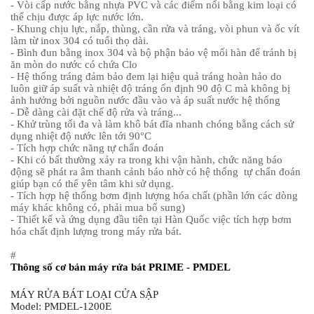
- Vòi cấp nước bằng nhựa PVC và các điểm nối bằng kim loại có
thể chịu được áp lực nước lớn.
- Khung chịu lực, nắp, thùng, cần rửa và tráng, vòi phun và ốc vít
làm từ inox 304 có tuổi thọ dài.
- Bình đun bằng inox 304 và bộ phận bảo vệ mối hàn để tránh bị
ăn mòn do nước có chứa Clo
- Hệ thống tráng đảm bảo đem lại hiệu quả tráng hoàn hảo do
luôn giữ áp suất và nhiệt độ tráng ổn định 90 độ C mà không bị
ảnh hưởng bởi nguồn nước đầu vào và áp suất nước hệ thống
- Dễ dàng cài đặt chế độ rửa và tráng...
- Khử trùng tối đa và làm khô bát đĩa nhanh chóng bằng cách sử
dụng nhiệt độ nước lên tới 90°C
- Tích hợp chức năng tự chẩn đoán
- Khi có bất thường xảy ra trong khi vận hành, chức năng báo
động sẽ phát ra âm thanh cảnh báo nhờ có hệ thống tự chẩn đoán
giúp bạn có thể yên tâm khi sử dụng.
- Tích hợp hệ thống bơm định lượng hóa chất (phần lớn các dòng
máy khác không có, phải mua bổ sung)
- Thiết kế và ứng dụng đầu tiên tại Hàn Quốc việc tích hợp bơm
hóa chất định lượng trong máy rửa bát.
#
Thông số cơ bản máy rửa bát PRIME - PMDEL
MÁY RỬA BÁT LOẠI CỬA SẬP
Model: PMDEL-1200E