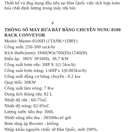
Thiết kế và ứng dụng đầu tiên tại Hàn Quốc việc tích hợp bơm 
hóa chất định lượng trong máy rửa bát.
#
THÔNG SỐ MÁY RỬA BÁT BĂNG CHUYỀN NUNU-8100 
RACK CONVEYOR
Model: Master-8100D (1TANK+1DRY)
Công suất: 250-300 rack/hr
Kích thước(mm): 1840(W)x700(D)x1540(H)
Điện áp:  380V 3P 60Hz, 38,7 KW
Công suất bơm rửa: 3HP X 1(1.5kw/h)
Công suát bơm tráng: 1/4HP x 1(0.083kw/h)
Công suất động cơ băng chuyền : 0.2 kw
Quạt thổi: 30KW
Công suất làm nóng: 7 Kw
Dung tích thùng rửa: 82 L
Nhiệt độ rửa : 60-75oC
Nhiệt độ tráng: 82-95oC
Lượng nước tiêu thụ: 300L
Nhiệt năng tiêu thụ : 
38500kcal/ giờ
Bơm tăng áp Booster : không
Nhập khẩu nguyên chiếc từ Hàn Quốc, mới 100%.