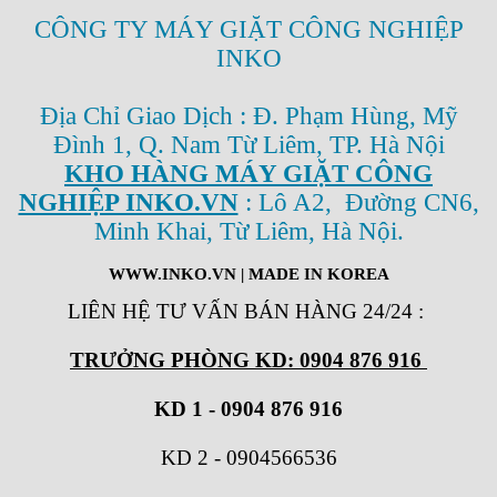
CÔNG TY MÁY GIẶT CÔNG NGHIỆP
INKO
Địa Chỉ Giao Dịch : Đ. Phạm Hùng, Mỹ
Đình 1, Q. Nam Từ Liêm, TP. Hà Nội
KHO HÀNG MÁY GIẶT CÔNG
NGHIỆP INKO.VN
: Lô A2, Đường CN6,
Minh Khai, Từ Liêm, Hà Nội.
WWW.INKO.VN
| MADE IN KOREA
LIÊN HỆ TƯ VẤN BÁN HÀNG 24/24
:
TRƯỞNG PHÒNG KD: 0904 876 916
KD 1 - 0904 876 916
KD 2
-
0904566536