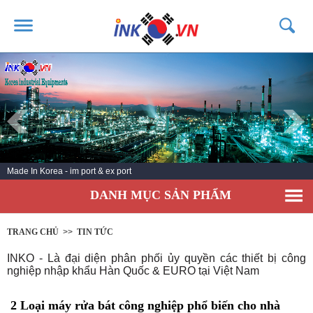
TRANG CHỦ
GIỚI THIỆU
SẢN PHẨM
DỊCH VỤ
Made In Korea - im port & ex port
TIN TỨC
DANH MỤC SẢN PHẨM
LIÊN HỆ
KHÁCH HÀNG
TRANG CHỦ
>>
TIN TỨC
INKO - Là đại diện phân phối ủy quyền các thiết bị công
nghiệp nhập khẩu Hàn Quốc & EURO tại Việt Nam
2 Loại máy rửa bát công nghiệp phổ biến cho nhà