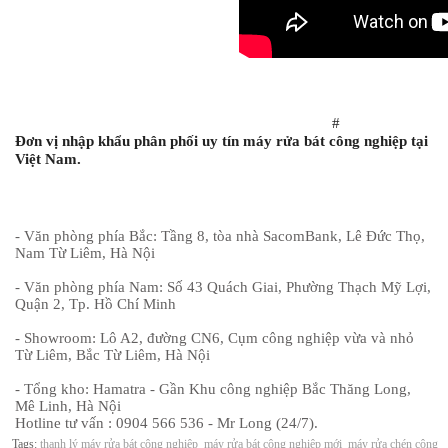
#
Đơn vị nhập khẩu phân phối uy tín máy rửa bát công nghiệp tại 
Việt Nam.
- Văn phòng phía Bắc: Tầng 8, tòa nhà SacomBank, Lê Đức Thọ, 
Nam Từ Liêm, Hà Nội

- Văn phòng phía Nam: Số 43 Quách Giai, Phường Thạch Mỹ Lợi, 
Quận 2, Tp. Hồ Chí Minh

- Showroom: Lô A2, đường CN6, Cụm công nghiệp vừa và nhỏ 
Từ Liêm, Bắc Từ Liêm, Hà Nội

- Tổng kho: Hamatra - Gần Khu công nghiệp Bắc Thăng Long, 
Mê Linh, Hà Nội
Hotline tư vấn : 0904 566 536 - Mr Long (24/7).
Tags:
thanh lý máy rửa bát công nghiệp
máy rửa bát công nghiệp mới
máy rửa chén công