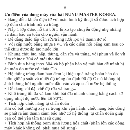
#
Ưu điểm của dòng máy rửa bát NUNU-MASTER KOREA.
•  Bảng điều khiển điện tử với màn hình kỹ thuật số được tích hợp 
bộ đếm chu trình rửa và tráng.
•  Nắp 1 lớp được hỗ trợ bởi 3 lò xo tạo chuyển động nhẹ nhàng 
và đảm bảo an toàn cho người vận hành.
•  Dễ dàng tháo lắp cần rửa/tráng lưới lọc và thanh đỡ rổ.
•  Vòi cấp nước bằng nhựa PVC và các điểm nối bằng kim loại có 
thể chịu được áp lực nước lớn.
•  Khung chịu lực, nắp, thùng, cần rửa và tráng, vòi phun và ốc vít 
làm từ inox 304 có tuổi thọ dài.
•  Bình đun bằng inox 304 và bộ phận bảo vệ mối hàn để tránh bị 
ăn mòn do nước có chứa Clo
•  Hệ thống tráng đảm bảo đem lại hiệu quả tráng hoàn hảo do 
luôn giữ áp suất và nhiệt độ tráng ổn định 90 độ C mà không bị 
ảnh hưởng bởi nguồn nước đầu vào và áp suất nước hệ thống
•  Dễ dàng cài đặt chế độ rửa và tráng...
•  Khử trùng tối đa và làm khô bát đĩa nhanh chóng bằng cách sử 
dụng nhiệt độ nước lên tới 90°C
•  Tích hợp chức năng tự chẩn đoán
Khi có bất thường xảy ra trong khi vận hành, chức năng báo động 
sẽ phát ra âm thanh cảnh báo nhờ có hệ thống  tự chẩn đoán giúp 
bạn có thể yên tâm khi sử dụng.
•  Tích hợp hệ thống bơm định lượng hóa chất (phần lớn các dòng 
máy khác không có, phải mua bổ sung)