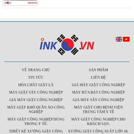
VỀ TRANG CHỦ
SẢN PHẨM
TIN TỨC
LIÊN HỆ
HÓA CHẤT GIẶT LÀ
GIÁ MÁY GIẶT CÔNG NGHIỆP
MÁY GIẶT SẤY CÔNG NGHIỆP
MÁY RỬA BÁT CÔNG NGHIỆP
GIÁ MÁY GIẶT CÔNG NGHIỆP
GIÁ MÁY SẤY CÔNG NGHIỆP
MÁY GIẶT KHÔ QUẦN ÁO CÔNG
MÁY GIẶT CHO BỆNH VIỆN
NGHIỆP
TRUNG TÂM Y TẾ
MÁY GIẶT CÔNG NGHIỆP DÙNG
MÁY GIẶT CÔNG NGHIỆP CHO
TRONG Y TẾ.
KHÁCH SẠN.
THIẾT KẾ XƯỞNG GIẶT CÔNG
XƯỞNG GIẶT CÔNG SUẤT LỚN 10-