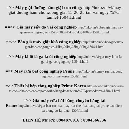
=>> Máy giặt đường hầm giặt con rồng:
http://inko.vn/vi/may-
giat-duong-ham-cho-xuong-giat-15-20-25-tan-vai-ngay-%7C-
tunnel-1504i1.html
==>> Giá máy sấy đồ vải công nghiệp
http://inko.vn/vi/bao-gia-may-say-
quan-ao-cong-nghiep-25kg-30kg-45kg-55kg-100kg-1504i1.html
==>> Báo giá máy giặt khô công nghiệp
http://inko.vn/vi/bao-gia-may-
giat-kho-cong-nghiep-15kg-20kg-25kg-30kg-1504i1.html
=>> Máy là lô là ga là ủi công nghiệp
http://inko.vn/vi/gia-may-la-lo-la-
ga-ui-ga-cong-nghiep-1504i1.html
=>> Máy rửa bát công nghiệp Prime
http://inko.vn/vi/may-rua-bat-cong-
nghiep-prime-korea-1504i1.html
=>> Thiết bị bếp công nghiệp Prime Korea
http://www.inko.vn/vi/cac-
thiet-bi-nha-bep-cao-cap-cho-nha-hang-khach-san-%7C-prime-korea-1504i1.html
=>> Giá máy rửa bát băng chuyền băng tải
Prime
http://inko.vn/vi/gia-ban-cac-loai-may-rua-chen-bat-bang-tai-prime-dac-diem-
va-thong-so-ky-thuat-1504i1.html
LIÊN HỆ Mr lơi: 0904876016 : 0904566536