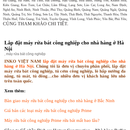
Hà Giang; Hà Nam; Hà Tĩnh; Hải Dương; Hậu Giang; Hòa Bình; Hưng Yên; Khánh Hòa;
Kiên Giang; Kon Tum; Lai Châu; Lâm Đồng; Lạng Sơn; Lào Cai; Long An; Nam Định;
Nghệ An; Ninh Bình; Ninh Thuận; Phú Thọ; Quảng Bình; Quảng Nam; Quảng Ngãi; Quảng
Ninh; Quảng Trị; Sóc Trăng; Sơn La; Tây Ninh; Thái Bình; Thái Nguyên; Thanh Hóa; Thừa
Thiên Huế; Tiền Giang; Trà Vinh; Tuyên Quang; Vĩnh Long; Vĩnh Phúc; Yên Bái; Phú Yên;
CÙNG THAM KHẢO CHI TIẾT.
Lắp đặt máy rửa bát công nghiệp cho nhà hàng ở Hà
Nội
,
máy rửa bát công nghiệp
INKO VIỆT NAM
lắp đặt máy rửa bát công nghiệp cho nhà
hàng ở Hà Nội
. Chúng tôi là đơn vị chuyên phân phối, lắp đặt
máy rửa bát công nghiệp, tủ cơm công nghiệp, lò hấp nướng đa
năng, tủ mát, tủ đông…cho nhiều đơn vị khách hàng lớn nhỏ
trên toàn quốc.
Xem thêm:
Bàn giao máy rửa bát công nghiệp cho nhà hàng ở Bắc Ninh
Giá bán các loại máy rửa bát công nghiệp Prime
Máy rửa bát công nghiệp Prime rửa bát mất bao lâu?