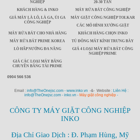
NGHIỆP
20-30 TẤN
KHÁCH HÀNG & INKO
MÁY RỬA BÁT CÔNG NGHIỆP
GIÁ MÁY LÀ LÔ, LÀ GA, ỦI GA
MÁY GIẶT CÔNG NGHIỆP TOLKAR
CÔNG NGHIỆP
CÁC MÔ HÌNH XƯỞNG GIẶT
MÁY RỬA BÁT CHO NHÀ HÀNG
KHÁCH HÀNG CHỌN INKO
MÁY RỬA BÁT PRIME KOREA
TỦ ĐÔNG MÁT KÍNH TRƯNG BÀY
LÒ HẤP NƯỚNG ĐA NĂNG
GIÁ 4 LOẠI MÁY RỬA BÁT CÔNG
NGHIỆP PRIME
GIÁ CÁC LOẠI MÁY BĂNG
CHUYỀN BĂNG TẢI PRIME
0904 566 536
Email :
info@TheOnejsc.com - www.inko.vn
-&- Website :
Liên Hệ :
info@TheOnejsc.com - inko.vn -
Máy giặt công nghiệp
-
CÔNG TY MÁY GIẶT CÔNG NGHIỆP
INKO
Địa Chỉ Giao Dịch : Đ. Phạm Hùng, Mỹ