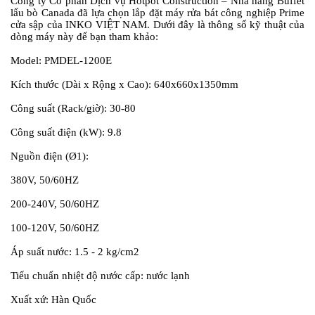
Công ty Cổ phần Dịch vụ Hotpot Construction – Nhà hàng Buffet
lẩu bò Canada đã lựa chọn lắp đặt máy rửa bát công nghiệp Prime
cửa sập của INKO VIỆT NAM. Dưới đây là thông số kỹ thuật của
dòng máy này để bạn tham khảo:
Model: PMDEL-1200E
Kích thước (Dài x Rộng x Cao): 640x660x1350mm
Công suất (Rack/giờ): 30-80
Công suất điện (kW): 9.8
Nguồn điện (Ø1):
380V, 50/60HZ
200-240V, 50/60HZ
100-120V, 50/60HZ
Áp suất nước: 1.5 - 2 kg/cm2
Tiếu chuẩn nhiệt độ nước cấp: nước lạnh
Xuất xứ: Hàn Quốc