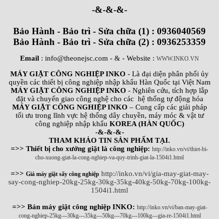
-&-&-&-
Bảo Hành - Bảo trì - Sửa chữa (1) : 0936040569
Bảo Hành - Bảo trì - Sửa chữa (2) : 0936253359
Email
: info@theonejsc.com
- & - Website :
WWW.INKO.VN
MÁY GIẶT CÔNG NGHIỆP INKO
- Là đại diện phân phối ủy
quyền các thiết bị công nghiệp nhập khẩu Hàn Quốc tại Việt Nam
MÁY GIẶT CÔNG NGHIỆP INKO
- Nghiên cứu, tích hợp lắp
đặt và chuyển giao công nghệ cho các hệ thống tự động hóa
MÁY GIẶT CÔNG NGHIỆP INKO
– Cung cấp các giải pháp
tối ưu trong lĩnh vực hệ thống dây chuyền, máy móc & vật tư
công nghiệp nhập khẩu
KOREA (HÀN QUỐC)
-&-&-&-
THAM KHẢO TIN SẢN PHẨM TẠI.
=>> Thiết bị cho xưởng giặt là công nghiệp:
http://inko.vn/vi/thiet-bi-
cho-xuong-giat-la-cong-nghiep-va-quy-trinh-giat-la-1504i1.html
=>>
http://inko.vn/vi/gia-may-giat-may-
Giá máy giặt sấy công nghiệp
say-cong-nghiep-20kg-25kg-30kg-35kg-40kg-50kg-70kg-100kg-
1504i1.html
=>> Bán máy giặt công nghiệp INKO:
http://inko.vn/vi/ban-may-giat-
cong-nghiep-25kg---30kg---35kg---50kg---70kg---100kg---gia-re-1504i1.html