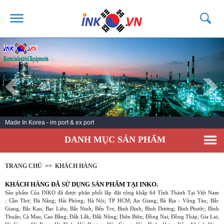
TRANG CHỦ
GIỚI THIỆU
SẢN PHẨM
DỊCH VỤ
Made In Korea - im port & ex port
TIN TỨC
DANH MỤC SẢN PHẨM
LIÊN HỆ
KHÁCH HÀNG
TRANG CHỦ
>>
KHÁCH HÀNG
KHÁCH HÀNG ĐÃ SỬ DỤNG SẢN PHẨM TẠI INKO.
Sản phẩm Của INKO đã được phân phối lắp đặt rộng khắp 64 Tỉnh Thành Tại Việt Nam
: Cần Thơ; Đà Nẵng; Hải Phòng; Hà Nội; TP HCM; An Giang; Bà Rịa - Vũng Tàu; Bắc
Giang; Bắc Kạn; Bạc Liêu; Bắc Ninh; Bến Tre; Bình Định; Bình Dương; Bình Phước; Bình
Thuận; Cà Mau; Cao Bằng; Đắk Lắk; Đắk Nông; Điện Biên; Đồng Nai; Đồng Tháp; Gia Lai;