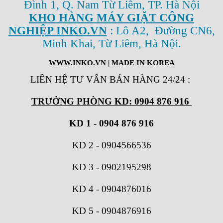
Đình 1, Q. Nam Từ Liêm, TP. Hà Nội
KHO HÀNG MÁY GIẶT CÔNG
NGHIỆP INKO.VN
: Lô A2, Đường CN6,
Minh Khai, Từ Liêm, Hà Nội.
WWW.INKO.VN
| MADE IN KOREA
LIÊN HỆ TƯ VẤN BÁN HÀNG 24/24
:
TRƯỞNG PHÒNG KD: 0904 876 916
KD 1 - 0904 876 916
KD 2
-
0904566536
KD 3
-
0902195298
KD 4
-
0904876016
KD 5
-
0904876916