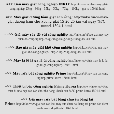
=>> Bán máy giặt công nghiệp INKO:
http://inko.vn/vi/ban-may-giat-
cong-nghiep-25kg---30kg---35kg---50kg---70kg---100kg---gia-re-1504i1.html
=>> Máy giặt đường hầm giặt con rồng:
http://inko.vn/vi/may-
giat-duong-ham-cho-xuong-giat-15-20-25-tan-vai-ngay-%7C-
tunnel-1504i1.html
==>> Giá máy sấy đồ vải công nghiệp
http://inko.vn/vi/bao-gia-may-say-
quan-ao-cong-nghiep-25kg-30kg-45kg-55kg-100kg-1504i1.html
==>> Báo giá máy giặt khô công nghiệp
http://inko.vn/vi/bao-gia-may-
giat-kho-cong-nghiep-15kg-20kg-25kg-30kg-1504i1.html
=>> Máy là lô là ga là ủi công nghiệp
http://inko.vn/vi/gia-may-la-lo-la-
ga-ui-ga-cong-nghiep-1504i1.html
=>> Máy rửa bát công nghiệp Prime
http://inko.vn/vi/may-rua-bat-cong-
nghiep-prime-korea-1504i1.html
=>> Thiết bị bếp công nghiệp Prime Korea
http://www.inko.vn/vi/cac-
thiet-bi-nha-bep-cao-cap-cho-nha-hang-khach-san-%7C-prime-korea-1504i1.html
=>> Giá máy rửa bát băng chuyền băng tải
Prime
http://inko.vn/vi/gia-ban-cac-loai-may-rua-chen-bat-bang-tai-prime-dac-diem-
va-thong-so-ky-thuat-1504i1.html