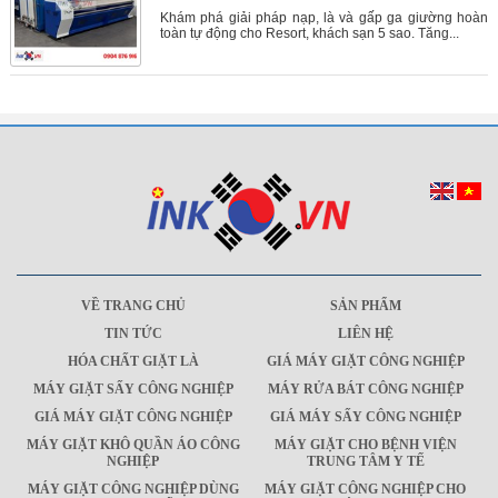
Khám phá giải pháp nạp, là và gấp ga giường hoàn
toàn tự động cho Resort, khách sạn 5 sao. Tăng...
VỀ TRANG CHỦ
SẢN PHẨM
TIN TỨC
LIÊN HỆ
HÓA CHẤT GIẶT LÀ
GIÁ MÁY GIẶT CÔNG NGHIỆP
MÁY GIẶT SẤY CÔNG NGHIỆP
MÁY RỬA BÁT CÔNG NGHIỆP
GIÁ MÁY GIẶT CÔNG NGHIỆP
GIÁ MÁY SẤY CÔNG NGHIỆP
MÁY GIẶT KHÔ QUẦN ÁO CÔNG
MÁY GIẶT CHO BỆNH VIỆN
NGHIỆP
TRUNG TÂM Y TẾ
MÁY GIẶT CÔNG NGHIỆP DÙNG
MÁY GIẶT CÔNG NGHIỆP CHO