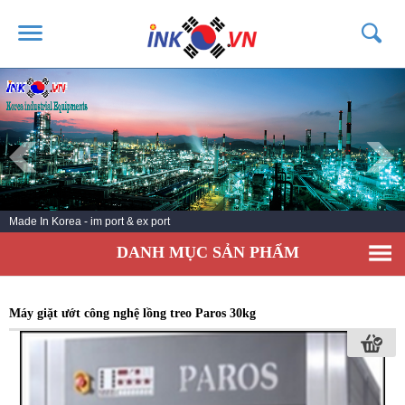
TRANG CHỦ
GIỚI THIỆU
SẢN PHẨM
DỊCH VỤ
Made In Korea - im port & ex port
TIN TỨC
DANH MỤC SẢN PHẨM
LIÊN HỆ
KHÁCH HÀNG
Máy giặt ướt công nghệ lồng treo Paros 30kg