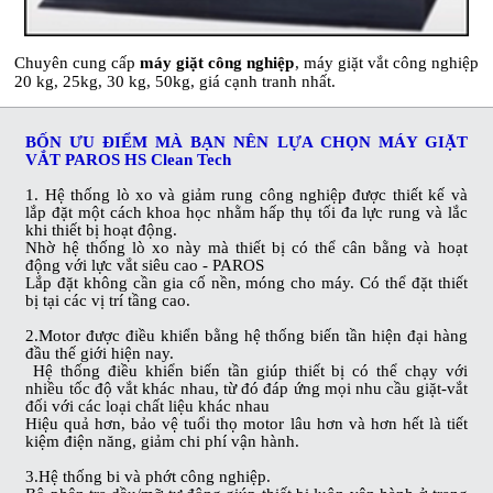
Chuyên cung cấp
máy giặt công nghiệp
, máy giặt vắt công nghiệp
20 kg, 25kg, 30 kg, 50kg, giá cạnh tranh nhất.
BỐN ƯU ĐIỂM MÀ BẠN NÊN LỰA CHỌN MÁY GIẶT
VẮT PAROS HS Clean Tech
1. Hệ thống lò xo và giảm rung công nghiệp được thiết kế và
lắp đặt một cách khoa học nhằm hấp thụ tối đa lực rung và lắc
khi thiết bị hoạt động.
Nhờ hệ thống lò xo này mà thiết bị có thể cân bằng và hoạt
động với lực vắt siêu cao - PAROS
Lắp đặt không cần gia cố nền, móng cho máy. Có thể đặt thiết
bị tại các vị trí tầng cao.
2.Motor được điều khiển bằng hệ thống biến tần hiện đại hàng
đầu thế giới hiện nay.
Hệ thống điều khiển biến tần giúp thiết bị có thể chạy với
nhiều tốc độ vắt khác nhau, từ đó đáp ứng mọi nhu cầu giặt-vắt
đối với các loại chất liệu khác nhau
Hiệu quả hơn, bảo vệ tuổi thọ motor lâu hơn và hơn hết là tiết
kiệm điện năng, giảm chi phí vận hành.
3.Hệ thống bi và phớt công nghiệp.