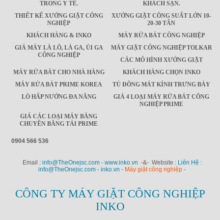
TRONG Y TẾ.
KHÁCH SẠN.
THIẾT KẾ XƯỞNG GIẶT CÔNG
XƯỞNG GIẶT CÔNG SUẤT LỚN 10-
NGHIỆP
20-30 TẤN
KHÁCH HÀNG & INKO
MÁY RỬA BÁT CÔNG NGHIỆP
GIÁ MÁY LÀ LÔ, LÀ GA, ỦI GA
MÁY GIẶT CÔNG NGHIỆP TOLKAR
CÔNG NGHIỆP
CÁC MÔ HÌNH XƯỞNG GIẶT
MÁY RỬA BÁT CHO NHÀ HÀNG
KHÁCH HÀNG CHỌN INKO
MÁY RỬA BÁT PRIME KOREA
TỦ ĐÔNG MÁT KÍNH TRƯNG BÀY
LÒ HẤP NƯỚNG ĐA NĂNG
GIÁ 4 LOẠI MÁY RỬA BÁT CÔNG
NGHIỆP PRIME
GIÁ CÁC LOẠI MÁY BĂNG
CHUYỀN BĂNG TẢI PRIME
0904 566 536
Email :
info@TheOnejsc.com - www.inko.vn
-&- Website :
Liên Hệ :
info@TheOnejsc.com - inko.vn -
Máy giặt công nghiệp
-
CÔNG TY MÁY GIẶT CÔNG NGHIỆP
INKO