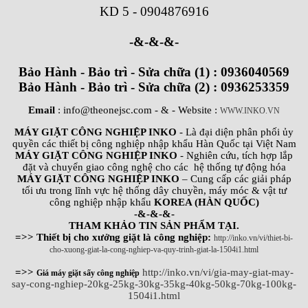
KD 5
-
0904876916
-&-&-&-
Bảo Hành - Bảo trì - Sửa chữa (1) : 0936040569
Bảo Hành - Bảo trì - Sửa chữa (2) : 0936253359
Email
: info@theonejsc.com
- & - Website :
WWW.INKO.VN
MÁY GIẶT CÔNG NGHIỆP INKO
- Là đại diện phân phối ủy
quyền các thiết bị công nghiệp nhập khẩu Hàn Quốc tại Việt Nam
MÁY GIẶT CÔNG NGHIỆP INKO
- Nghiên cứu, tích hợp lắp
đặt và chuyển giao công nghệ cho các hệ thống tự động hóa
MÁY GIẶT CÔNG NGHIỆP INKO
– Cung cấp các giải pháp
tối ưu trong lĩnh vực hệ thống dây chuyền, máy móc & vật tư
công nghiệp nhập khẩu
KOREA (HÀN QUỐC)
-&-&-&-
THAM KHẢO TIN SẢN PHẨM TẠI.
=>> Thiết bị cho xưởng giặt là công nghiệp:
http://inko.vn/vi/thiet-bi-
cho-xuong-giat-la-cong-nghiep-va-quy-trinh-giat-la-1504i1.html
=>>
http://inko.vn/vi/gia-may-giat-may-
Giá máy giặt sấy công nghiệp
say-cong-nghiep-20kg-25kg-30kg-35kg-40kg-50kg-70kg-100kg-
1504i1.html