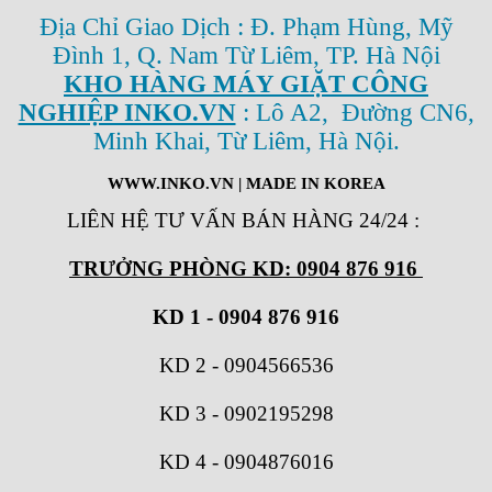
Địa Chỉ Giao Dịch : Đ. Phạm Hùng, Mỹ
Đình 1, Q. Nam Từ Liêm, TP. Hà Nội
KHO HÀNG MÁY GIẶT CÔNG
NGHIỆP INKO.VN
: Lô A2, Đường CN6,
Minh Khai, Từ Liêm, Hà Nội.
WWW.INKO.VN
| MADE IN KOREA
LIÊN HỆ TƯ VẤN BÁN HÀNG 24/24
:
TRƯỞNG PHÒNG KD: 0904 876 916
KD 1 - 0904 876 916
KD 2
-
0904566536
KD 3
-
0902195298
KD 4
-
0904876016