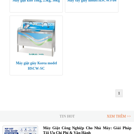
Máy giặt khô 18kg, 25kg, 30kg
Máy sấy giày model HSCWS-84
Máy giặt giày Korea model
HSCW-SC
1
TIN HOT
XEM THÊM >>
Máy Giặt Công Nghiệp Cho Nhà Máy: Giải Pháp
Tối Ưu Chi Phí & Vận Hành