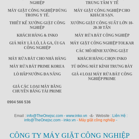
NGHIỆP
TRUNG TÂM Y TẾ
MÁY GIẶT CÔNG NGHIỆP DÙNG
MÁY GIẶT CÔNG NGHIỆP CHO
TRONG Y TẾ.
KHÁCH SẠN.
THIẾT KẾ XƯỞNG GIẶT CÔNG
XƯỞNG GIẶT CÔNG SUẤT LỚN 10-
NGHIỆP
20-30 TẤN
KHÁCH HÀNG & INKO
MÁY RỬA BÁT CÔNG NGHIỆP
GIÁ MÁY LÀ LÔ, LÀ GA, ỦI GA
MÁY GIẶT CÔNG NGHIỆP TOLKAR
CÔNG NGHIỆP
CÁC MÔ HÌNH XƯỞNG GIẶT
MÁY RỬA BÁT CHO NHÀ HÀNG
KHÁCH HÀNG CHỌN INKO
MÁY RỬA BÁT PRIME KOREA
TỦ ĐÔNG MÁT KÍNH TRƯNG BÀY
LÒ HẤP NƯỚNG ĐA NĂNG
GIÁ 4 LOẠI MÁY RỬA BÁT CÔNG
NGHIỆP PRIME
GIÁ CÁC LOẠI MÁY BĂNG
CHUYỀN BĂNG TẢI PRIME
0904 566 536
Email :
info@TheOnejsc.com - www.inko.vn
-&- Website :
Liên Hệ :
info@TheOnejsc.com - inko.vn -
Máy giặt công nghiệp
-
CÔNG TY MÁY GIẶT CÔNG NGHIỆP