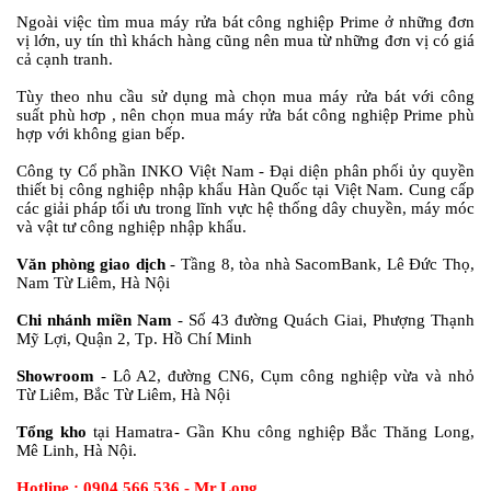
Ngoài việc tìm mua máy rửa bát công nghiệp Prime ở những đơn
vị lớn, uy tín thì khách hàng cũng nên mua từ những đơn vị có giá
cả cạnh tranh.
Tùy theo nhu cầu sử dụng mà chọn mua máy rửa bát với công
suất phù hơp , nên chọn mua máy rửa bát công nghiệp Prime phù
hợp với không gian bếp.
Công ty Cổ phần INKO Việt Nam - Đại diện phân phối ủy quyền
thiết bị công nghiệp nhập khẩu Hàn Quốc tại Việt Nam. Cung cấp
các giải pháp tối ưu trong lĩnh vực hệ thống dây chuyền, máy móc
và vật tư công nghiệp nhập khẩu.
Văn phòng giao dịch
- Tầng 8, tòa nhà SacomBank, Lê Đức Thọ,
Nam Từ Liêm, Hà Nội
Chi nhánh miền Nam
- Số 43 đường Quách Giai, Phượng Thạnh
Mỹ Lợi, Quận 2, Tp. Hồ Chí Minh
Showroom
- Lô A2, đường CN6, Cụm công nghiệp vừa và nhỏ
Từ Liêm, Bắc Từ Liêm, Hà Nội
Tổng kho
tại Hamatra - Gần Khu công nghiệp Bắc Thăng Long,
Mê Linh, Hà Nội.
Hotline : 0904 566 536 - Mr.Long