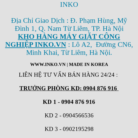
INKO
Địa Chỉ Giao Dịch : Đ. Phạm Hùng, Mỹ
Đình 1, Q. Nam Từ Liêm, TP. Hà Nội
KHO HÀNG MÁY GIẶT CÔNG
NGHIỆP INKO.VN
: Lô A2, Đường CN6,
Minh Khai, Từ Liêm, Hà Nội.
WWW.INKO.VN
| MADE IN KOREA
LIÊN HỆ TƯ VẤN BÁN HÀNG 24/24
:
TRƯỞNG PHÒNG KD: 0904 876 916
KD 1 - 0904 876 916
KD 2
-
0904566536
KD 3
-
0902195298