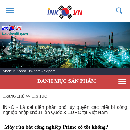
TRANG CHỦ
GIỚI THIỆU
SẢN PHẨM
DỊCH VỤ
Made In Korea - im port & ex port
TIN TỨC
DANH MỤC SẢN PHẨM
LIÊN HỆ
KHÁCH HÀNG
TRANG CHỦ
>>
TIN TỨC
INKO - Là đại diện phân phối ủy quyền các thiết bị công
nghiệp nhập khẩu Hàn Quốc & EURO tại Việt Nam
Máy rửa bát công nghiệp Prime có tốt không?