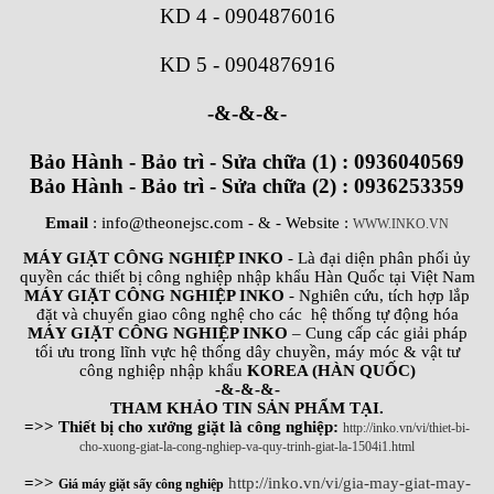
KD 4
-
0904876016
KD 5
-
0904876916
-&-&-&-
Bảo Hành - Bảo trì - Sửa chữa (1) : 0936040569
Bảo Hành - Bảo trì - Sửa chữa (2) : 0936253359
Email
: info@theonejsc.com
- & - Website :
WWW.INKO.VN
MÁY GIẶT CÔNG NGHIỆP INKO
- Là đại diện phân phối ủy
quyền các thiết bị công nghiệp nhập khẩu Hàn Quốc tại Việt Nam
MÁY GIẶT CÔNG NGHIỆP INKO
- Nghiên cứu, tích hợp lắp
đặt và chuyển giao công nghệ cho các hệ thống tự động hóa
MÁY GIẶT CÔNG NGHIỆP INKO
– Cung cấp các giải pháp
tối ưu trong lĩnh vực hệ thống dây chuyền, máy móc & vật tư
công nghiệp nhập khẩu
KOREA (HÀN QUỐC)
-&-&-&-
THAM KHẢO TIN SẢN PHẨM TẠI.
=>> Thiết bị cho xưởng giặt là công nghiệp:
http://inko.vn/vi/thiet-bi-
cho-xuong-giat-la-cong-nghiep-va-quy-trinh-giat-la-1504i1.html
=>>
http://inko.vn/vi/gia-may-giat-may-
Giá máy giặt sấy công nghiệp