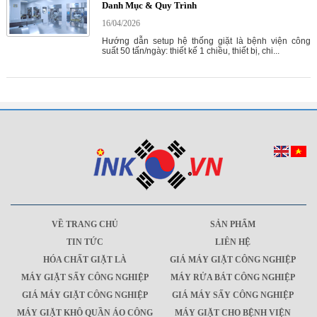
Danh Mục & Quy Trình
16/04/2026
Hướng dẫn setup hệ thống giặt là bệnh viện công
suất 50 tấn/ngày: thiết kế 1 chiều, thiết bị, chi...
VỀ TRANG CHỦ
SẢN PHẨM
TIN TỨC
LIÊN HỆ
HÓA CHẤT GIẶT LÀ
GIÁ MÁY GIẶT CÔNG NGHIỆP
MÁY GIẶT SẤY CÔNG NGHIỆP
MÁY RỬA BÁT CÔNG NGHIỆP
GIÁ MÁY GIẶT CÔNG NGHIỆP
GIÁ MÁY SẤY CÔNG NGHIỆP
MÁY GIẶT KHÔ QUẦN ÁO CÔNG
MÁY GIẶT CHO BỆNH VIỆN