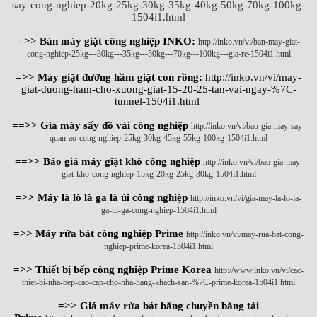
say-cong-nghiep-20kg-25kg-30kg-35kg-40kg-50kg-70kg-100kg-
1504i1.html
=>> Bán máy giặt công nghiệp INKO:
http://inko.vn/vi/ban-may-giat-
cong-nghiep-25kg---30kg---35kg---50kg---70kg---100kg---gia-re-1504i1.html
=>> Máy giặt đường hầm giặt con rồng:
http://inko.vn/vi/may-
giat-duong-ham-cho-xuong-giat-15-20-25-tan-vai-ngay-%7C-
tunnel-1504i1.html
==>> Giá máy sấy đồ vải công nghiệp
http://inko.vn/vi/bao-gia-may-say-
quan-ao-cong-nghiep-25kg-30kg-45kg-55kg-100kg-1504i1.html
==>> Báo giá máy giặt khô công nghiệp
http://inko.vn/vi/bao-gia-may-
giat-kho-cong-nghiep-15kg-20kg-25kg-30kg-1504i1.html
=>> Máy là lô là ga là ủi công nghiệp
http://inko.vn/vi/gia-may-la-lo-la-
ga-ui-ga-cong-nghiep-1504i1.html
=>> Máy rửa bát công nghiệp Prime
http://inko.vn/vi/may-rua-bat-cong-
nghiep-prime-korea-1504i1.html
=>> Thiết bị bếp công nghiệp Prime Korea
http://www.inko.vn/vi/cac-
thiet-bi-nha-bep-cao-cap-cho-nha-hang-khach-san-%7C-prime-korea-1504i1.html
=>> Giá máy rửa bát băng chuyền băng tải