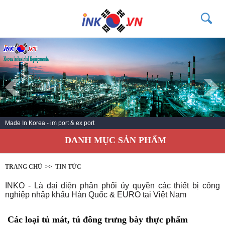
TRANG CHỦ
GIỚI THIỆU
SẢN PHẨM
DỊCH VỤ
Made In Korea - im port & ex port
TIN TỨC
DANH MỤC SẢN PHẨM
LIÊN HỆ
KHÁCH HÀNG
TRANG CHỦ
>>
TIN TỨC
INKO - Là đại diện phân phối ủy quyền các thiết bị công
nghiệp nhập khẩu Hàn Quốc & EURO tại Việt Nam
Các loại tủ mát, tủ đông trưng bày thực phẩm