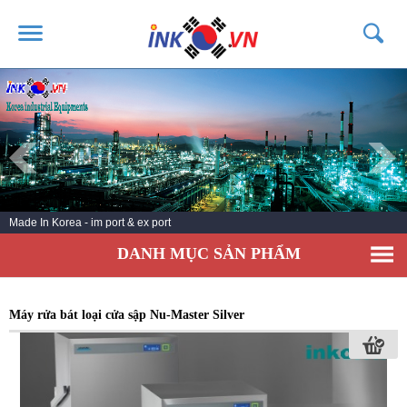
TRANG CHỦ
GIỚI THIỆU
SẢN PHẨM
DỊCH VỤ
Made In Korea - im port & ex port
TIN TỨC
DANH MỤC SẢN PHẨM
LIÊN HỆ
KHÁCH HÀNG
Máy rửa bát loại cửa sập Nu-Master Silver