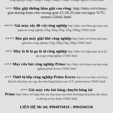
=>> Máy giặt đường hầm giặt con rồng:
http://inko.vn/vi/may-
giat-duong-ham-cho-xuong-giat-15-20-25-tan-vai-ngay-%7C-
tunnel-1504i1.html
==>> Giá máy sấy đồ vải công nghiệp
http://inko.vn/vi/bao-gia-may-say-
quan-ao-cong-nghiep-25kg-30kg-45kg-55kg-100kg-1504i1.html
==>> Báo giá máy giặt khô công nghiệp
http://inko.vn/vi/bao-gia-may-
giat-kho-cong-nghiep-15kg-20kg-25kg-30kg-1504i1.html
=>> Máy là lô là ga là ủi công nghiệp
http://inko.vn/vi/gia-may-la-lo-la-
ga-ui-ga-cong-nghiep-1504i1.html
=>> Máy rửa bát công nghiệp Prime
http://inko.vn/vi/may-rua-bat-cong-
nghiep-prime-korea-1504i1.html
=>> Thiết bị bếp công nghiệp Prime Korea
http://www.inko.vn/vi/cac-
thiet-bi-nha-bep-cao-cap-cho-nha-hang-khach-san-%7C-prime-korea-1504i1.html
=>> Giá máy rửa bát băng chuyền băng tải
Prime
http://inko.vn/vi/gia-ban-cac-loai-may-rua-chen-bat-bang-tai-prime-dac-diem-
va-thong-so-ky-thuat-1504i1.html
LIÊN HỆ Mr lơi: 0904876016 : 0904566536