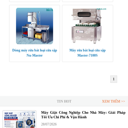
Dòng máy rửa bát loại cửa sập
Máy rửa bát loại cửa sập
Nu-Master
Master-7100S
1
TIN HOT
XEM THÊM >>
Máy Giặt Công Nghiệp Cho Nhà Máy: Giải Pháp
Tối Ưu Chi Phí & Vận Hành
28/07/2026