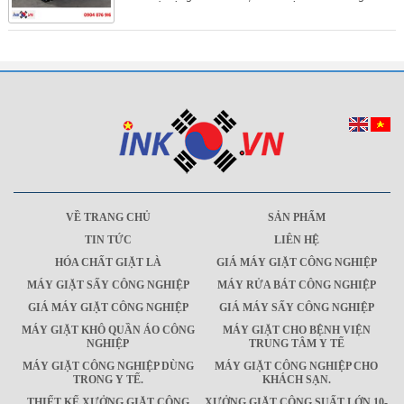
VỀ TRANG CHỦ
SẢN PHẨM
TIN TỨC
LIÊN HỆ
HÓA CHẤT GIẶT LÀ
GIÁ MÁY GIẶT CÔNG NGHIỆP
MÁY GIẶT SẤY CÔNG NGHIỆP
MÁY RỬA BÁT CÔNG NGHIỆP
GIÁ MÁY GIẶT CÔNG NGHIỆP
GIÁ MÁY SẤY CÔNG NGHIỆP
MÁY GIẶT KHÔ QUẦN ÁO CÔNG
MÁY GIẶT CHO BỆNH VIỆN
NGHIỆP
TRUNG TÂM Y TẾ
MÁY GIẶT CÔNG NGHIỆP DÙNG
MÁY GIẶT CÔNG NGHIỆP CHO
TRONG Y TẾ.
KHÁCH SẠN.
THIẾT KẾ XƯỞNG GIẶT CÔNG
XƯỞNG GIẶT CÔNG SUẤT LỚN 10-