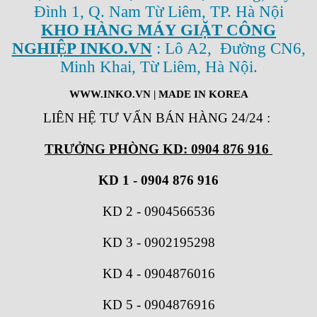
Đình 1, Q. Nam Từ Liêm, TP. Hà Nội
KHO HÀNG MÁY GIẶT CÔNG
NGHIỆP INKO.VN
: Lô A2, Đường CN6,
Minh Khai, Từ Liêm, Hà Nội.
WWW.INKO.VN
| MADE IN KOREA
LIÊN HỆ TƯ VẤN BÁN HÀNG 24/24
:
TRƯỞNG PHÒNG KD: 0904 876 916
KD 1 - 0904 876 916
KD 2
-
0904566536
KD 3
-
0902195298
KD 4
-
0904876016
KD 5
-
0904876916