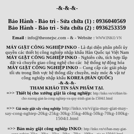
-&-&-&-
Bảo Hành - Bảo trì - Sửa chữa (1) : 0936040569
Bảo Hành - Bảo trì - Sửa chữa (2) : 0936253359
Email
: info@theonejsc.com
- & - Website :
WWW.INKO.VN
MÁY GIẶT CÔNG NGHIỆP INKO
- Là đại diện phân phối ủy
quyền các thiết bị công nghiệp nhập khẩu Hàn Quốc tại Việt Nam
MÁY GIẶT CÔNG NGHIỆP INKO
- Nghiên cứu, tích hợp lắp
đặt và chuyển giao công nghệ cho các hệ thống tự động hóa
MÁY GIẶT CÔNG NGHIỆP INKO
– Cung cấp các giải pháp
tối ưu trong lĩnh vực hệ thống dây chuyền, máy móc & vật tư
công nghiệp nhập khẩu
KOREA (HÀN QUỐC)
-&-&-&-
THAM KHẢO TIN SẢN PHẨM TẠI.
=>> Thiết bị cho xưởng giặt là công nghiệp:
http://inko.vn/vi/thiet-bi-
cho-xuong-giat-la-cong-nghiep-va-quy-trinh-giat-la-1504i1.html
=>>
http://inko.vn/vi/gia-may-giat-may-
Giá máy giặt sấy công nghiệp
say-cong-nghiep-20kg-25kg-30kg-35kg-40kg-50kg-70kg-100kg-
1504i1.html
=>> Bán máy giặt công nghiệp INKO:
http://inko.vn/vi/ban-may-giat-
cong-nghiep-25kg---30kg---35kg---50kg---70kg---100kg---gia-re-1504i1.html