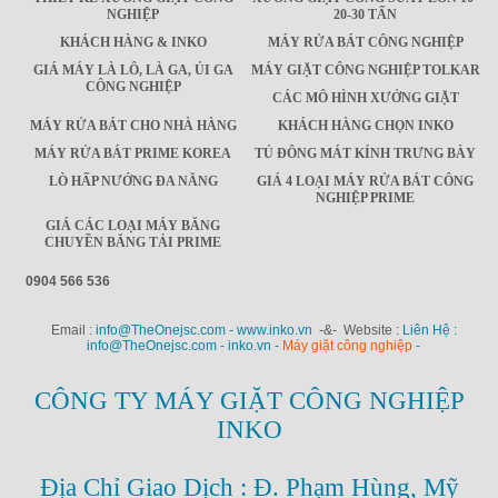
NGHIỆP
20-30 TẤN
KHÁCH HÀNG & INKO
MÁY RỬA BÁT CÔNG NGHIỆP
GIÁ MÁY LÀ LÔ, LÀ GA, ỦI GA
MÁY GIẶT CÔNG NGHIỆP TOLKAR
CÔNG NGHIỆP
CÁC MÔ HÌNH XƯỞNG GIẶT
MÁY RỬA BÁT CHO NHÀ HÀNG
KHÁCH HÀNG CHỌN INKO
MÁY RỬA BÁT PRIME KOREA
TỦ ĐÔNG MÁT KÍNH TRƯNG BÀY
LÒ HẤP NƯỚNG ĐA NĂNG
GIÁ 4 LOẠI MÁY RỬA BÁT CÔNG
NGHIỆP PRIME
GIÁ CÁC LOẠI MÁY BĂNG
CHUYỀN BĂNG TẢI PRIME
0904 566 536
Email :
info@TheOnejsc.com - www.inko.vn
-&- Website :
Liên Hệ :
info@TheOnejsc.com - inko.vn -
Máy giặt công nghiệp
-
CÔNG TY MÁY GIẶT CÔNG NGHIỆP
INKO
Địa Chỉ Giao Dịch : Đ. Phạm Hùng, Mỹ