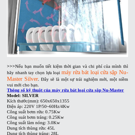
>>>
Nếu bạn muốn tiết kiệm thời gian và chi phí của mình thì
máy rửa bát loại cửa sập Nu-
hãy nhanh tay chọn lựa loại
Master Silver
. Đây sẽ là một sự trải nghiệm mới, một niềm
vui mới cho bạn.
Thông số kỹ thuật của máy rửa bát loại cửa sập Nu-Master
Model: SILVER
Kích thước(mm): 650x650x1355
Điện áp: 220V 1P/50~60Hz/4Kw
Công suất bơm rửa: 0.75Kw
Công suát bơm tráng: 0.25Kw
Công suất làm nóng: 3.0Kw
Dung tích thùng rửa: 45L
Dung tích thùng tráng: 28L