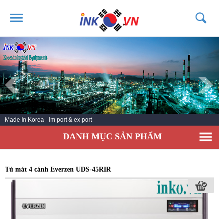
TRANG CHỦ
GIỚI THIỆU
SẢN PHẨM
DỊCH VỤ
Made In Korea - im port & ex port
TIN TỨC
DANH MỤC SẢN PHẨM
LIÊN HỆ
KHÁCH HÀNG
Tủ mát 4 cánh Everzen UDS-45RIR