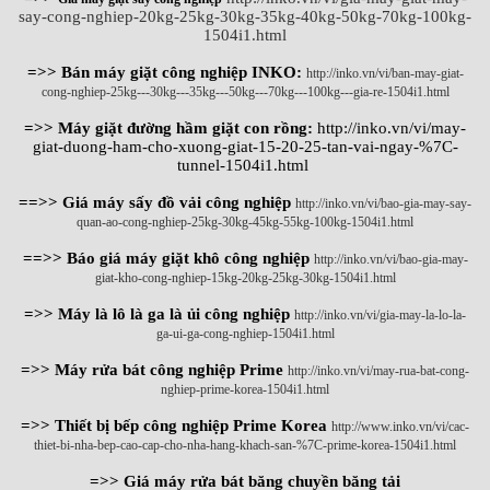
say-cong-nghiep-20kg-25kg-30kg-35kg-40kg-50kg-70kg-100kg-
1504i1.html
=>> Bán máy giặt công nghiệp INKO:
http://inko.vn/vi/ban-may-giat-
cong-nghiep-25kg---30kg---35kg---50kg---70kg---100kg---gia-re-1504i1.html
=>> Máy giặt đường hầm giặt con rồng:
http://inko.vn/vi/may-
giat-duong-ham-cho-xuong-giat-15-20-25-tan-vai-ngay-%7C-
tunnel-1504i1.html
==>> Giá máy sấy đồ vải công nghiệp
http://inko.vn/vi/bao-gia-may-say-
quan-ao-cong-nghiep-25kg-30kg-45kg-55kg-100kg-1504i1.html
==>> Báo giá máy giặt khô công nghiệp
http://inko.vn/vi/bao-gia-may-
giat-kho-cong-nghiep-15kg-20kg-25kg-30kg-1504i1.html
=>> Máy là lô là ga là ủi công nghiệp
http://inko.vn/vi/gia-may-la-lo-la-
ga-ui-ga-cong-nghiep-1504i1.html
=>> Máy rửa bát công nghiệp Prime
http://inko.vn/vi/may-rua-bat-cong-
nghiep-prime-korea-1504i1.html
=>> Thiết bị bếp công nghiệp Prime Korea
http://www.inko.vn/vi/cac-
thiet-bi-nha-bep-cao-cap-cho-nha-hang-khach-san-%7C-prime-korea-1504i1.html
=>> Giá máy rửa bát băng chuyền băng tải