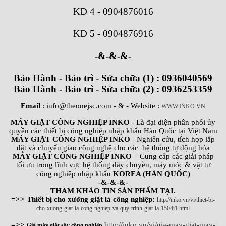
KD 4
-
0904876016
KD 5
-
0904876916
-&-&-&-
Bảo Hành - Bảo trì - Sửa chữa (1) : 0936040569
Bảo Hành - Bảo trì - Sửa chữa (2) : 0936253359
Email
: info@theonejsc.com
- & - Website :
WWW.INKO.VN
MÁY GIẶT CÔNG NGHIỆP INKO
- Là đại diện phân phối ủy
quyền các thiết bị công nghiệp nhập khẩu Hàn Quốc tại Việt Nam
MÁY GIẶT CÔNG NGHIỆP INKO
- Nghiên cứu, tích hợp lắp
đặt và chuyển giao công nghệ cho các hệ thống tự động hóa
MÁY GIẶT CÔNG NGHIỆP INKO
– Cung cấp các giải pháp
tối ưu trong lĩnh vực hệ thống dây chuyền, máy móc & vật tư
công nghiệp nhập khẩu
KOREA (HÀN QUỐC)
-&-&-&-
THAM KHẢO TIN SẢN PHẨM TẠI.
=>> Thiết bị cho xưởng giặt là công nghiệp:
http://inko.vn/vi/thiet-bi-
cho-xuong-giat-la-cong-nghiep-va-quy-trinh-giat-la-1504i1.html
=>>
http://inko.vn/vi/gia-may-giat-may-
Giá máy giặt sấy công nghiệp