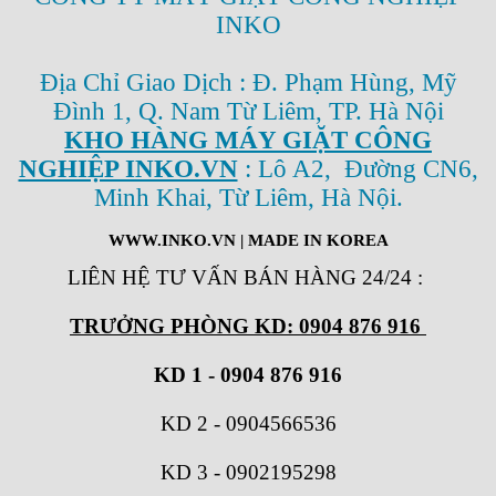
INKO
Địa Chỉ Giao Dịch : Đ. Phạm Hùng, Mỹ
Đình 1, Q. Nam Từ Liêm, TP. Hà Nội
KHO HÀNG MÁY GIẶT CÔNG
NGHIỆP INKO.VN
: Lô A2, Đường CN6,
Minh Khai, Từ Liêm, Hà Nội.
WWW.INKO.VN
| MADE IN KOREA
LIÊN HỆ TƯ VẤN BÁN HÀNG 24/24
:
TRƯỞNG PHÒNG KD: 0904 876 916
KD 1 - 0904 876 916
KD 2
-
0904566536
KD 3
-
0902195298