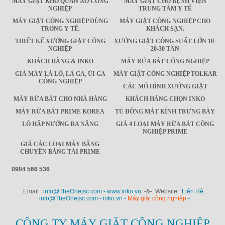
MÁY GIẶT KHÔ QUẦN ÁO CÔNG
MÁY GIẶT CHO BỆNH VIỆN
NGHIỆP
TRUNG TÂM Y TẾ
MÁY GIẶT CÔNG NGHIỆP DÙNG
MÁY GIẶT CÔNG NGHIỆP CHO
TRONG Y TẾ.
KHÁCH SẠN.
THIẾT KẾ XƯỞNG GIẶT CÔNG
XƯỞNG GIẶT CÔNG SUẤT LỚN 10-
NGHIỆP
20-30 TẤN
KHÁCH HÀNG & INKO
MÁY RỬA BÁT CÔNG NGHIỆP
GIÁ MÁY LÀ LÔ, LÀ GA, ỦI GA
MÁY GIẶT CÔNG NGHIỆP TOLKAR
CÔNG NGHIỆP
CÁC MÔ HÌNH XƯỞNG GIẶT
MÁY RỬA BÁT CHO NHÀ HÀNG
KHÁCH HÀNG CHỌN INKO
MÁY RỬA BÁT PRIME KOREA
TỦ ĐÔNG MÁT KÍNH TRƯNG BÀY
LÒ HẤP NƯỚNG ĐA NĂNG
GIÁ 4 LOẠI MÁY RỬA BÁT CÔNG
NGHIỆP PRIME
GIÁ CÁC LOẠI MÁY BĂNG
CHUYỀN BĂNG TẢI PRIME
0904 566 536
Email :
info@TheOnejsc.com - www.inko.vn
-&- Website :
Liên Hệ :
info@TheOnejsc.com - inko.vn -
Máy giặt công nghiệp
-
CÔNG TY MÁY GIẶT CÔNG NGHIỆP