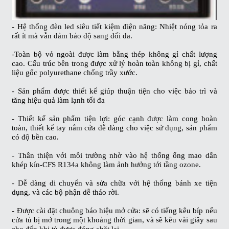
- Hệ thống đèn led siêu tiết kiệm điện năng: Nhiệt nóng tỏa ra
rất ít mà vẫn đảm bảo độ sang đối đa.
-Toàn bộ vỏ ngoài được làm bằng thép không gỉ chất lượng
cao. Cấu trúc bên trong được xử lý hoàn toàn không bị gỉ, chất
liệu gốc
polyurethane
chống trầy xước.
- Sản phẩm được thiết kế giúp thuận tiện cho việc bảo trì và
tăng hiệu quả làm lạnh tối đa
- Thiết kế sản phẩm tiện lợi: góc cạnh được làm cong hoàn
toàn, thiết kế tay nắm cửa dễ dàng cho việc sử dụng, sản phẩm
có độ bền cao.
- Thân thiện với môi trường nhờ vào hệ thống ống mao dẫn
khép kín-
CFS R134a
không làm ảnh hưởng tới tầng ozone.
- Dễ dàng di chuyển và sửa chữa với hệ thống bánh xe tiện
dụng, và các bộ phận dễ tháo rời.
- Được cài đặt chuông báo hiệu mở cửa: sẽ có tiếng kêu bíp nếu
cửa tủ bị mở trong một khoảng thời gian, và sẽ kêu vài giây sau
cho đến khi tủ được đóng chặt lại.