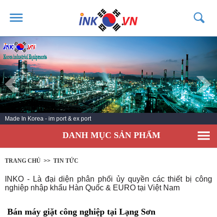
TRANG CHỦ
GIỚI THIỆU
SẢN PHẨM
DỊCH VỤ
Made In Korea - im port & ex port
TIN TỨC
DANH MỤC SẢN PHẨM
LIÊN HỆ
KHÁCH HÀNG
TRANG CHỦ
>>
TIN TỨC
INKO - Là đại diện phân phối ủy quyền các thiết bị công
nghiệp nhập khẩu Hàn Quốc & EURO tại Việt Nam
Bán máy giặt công nghiệp tại Lạng Sơn