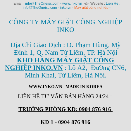
Email :
info@TheOnejsc.com - www.inko.vn
-&- Website :
Liên Hệ :
info@TheOnejsc.com - inko.vn -
Máy giặt công nghiệp
-
CÔNG TY MÁY GIẶT CÔNG NGHIỆP
INKO
Địa Chỉ Giao Dịch : Đ. Phạm Hùng, Mỹ
Đình 1, Q. Nam Từ Liêm, TP. Hà Nội
KHO HÀNG MÁY GIẶT CÔNG
NGHIỆP INKO.VN
: Lô A2, Đường CN6,
Minh Khai, Từ Liêm, Hà Nội.
WWW.INKO.VN
| MADE IN KOREA
LIÊN HỆ TƯ VẤN BÁN HÀNG 24/24
:
TRƯỞNG PHÒNG KD: 0904 876 916
KD 1 - 0904 876 916