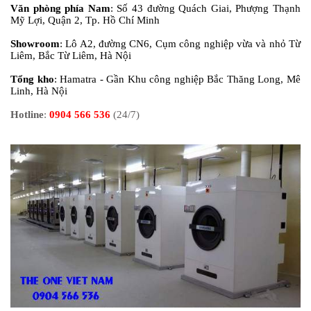
Văn phòng phía Nam
:
Số 43 đường Quách Giai, Phượng Thạnh
Mỹ Lợi, Quận 2, Tp. Hồ Chí Minh
Showroom
:
Lô A2, đường CN6, Cụm công nghiệp vừa và nhỏ Từ
Liêm, Bắc Từ Liêm, Hà Nội
Tổng kho
:
Hamatra - Gần Khu công nghiệp Bắc Thăng Long, Mê
Linh, Hà Nội
Hotline
:
0904 566 536
(24/7)