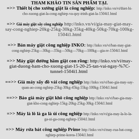
THAM KHẢO TIN SẢN PHẨM TẠI.
=>> Thiết bị cho xưởng giặt là công nghiệp:
http://inko.vn/vi/thiet-bi-
cho-xuong-giat-la-cong-nghiep-va-quy-trinh-giat-la-1504i1.html
=>>
http://inko.vn/vi/gia-may-giat-may-
Giá máy giặt sấy công nghiệp
say-cong-nghiep-20kg-25kg-30kg-35kg-40kg-50kg-70kg-100kg-
1504i1.html
=>> Bán máy giặt công nghiệp INKO:
http://inko.vn/vi/ban-may-giat-
cong-nghiep-25kg---30kg---35kg---50kg---70kg---100kg---gia-re-1504i1.html
=>> Máy giặt đường hầm giặt con rồng:
http://inko.vn/vi/may-
giat-duong-ham-cho-xuong-giat-15-20-25-tan-vai-ngay-%7C-
tunnel-1504i1.html
==>> Giá máy sấy đồ vải công nghiệp
http://inko.vn/vi/bao-gia-may-say-
quan-ao-cong-nghiep-25kg-30kg-45kg-55kg-100kg-1504i1.html
==>> Báo giá máy giặt khô công nghiệp
http://inko.vn/vi/bao-gia-may-
giat-kho-cong-nghiep-15kg-20kg-25kg-30kg-1504i1.html
=>> Máy là lô là ga là ủi công nghiệp
http://inko.vn/vi/gia-may-la-lo-la-
ga-ui-ga-cong-nghiep-1504i1.html
=>> Máy rửa bát công nghiệp Prime
http://inko.vn/vi/may-rua-bat-cong-
nghiep-prime-korea-1504i1.html