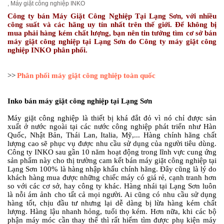
,
Máy giặt công nghiệp INKO
Công ty bán Máy Giặt Công Nghiệp Tại Lạng Sơn, với nhiều
công suất và các hãng uy tín nhất trên thế giới. Để không bị
mua phải hàng kém chất lượng, bạn nên tin tưởng tìm cơ sở bán
máy giặt công nghiệp tại Lạng Sơn do Công ty máy giặt công
nghiệp INKO phân phối.
>>
Phân phối máy giặt công nghiệp toàn quốc
Inko bán máy giặt công nghiệp tại Lạng Sơn
Máy giặt công nghiệp là thiết bị khá đắt đỏ vì nó chỉ được sản
xuất ở nước ngoài tại các nước công nghiệp phát triển như Hàn
Quốc, Nhật Bản, Thái Lan, Italia, Mỹ,... Hàng chính hãng chất
lượng cao sẽ phục vụ được nhu cầu sử dụng của người tiêu dùng.
Công ty INKO sau gần 10 năm hoạt động trong lĩnh vực cung ứng
sản phẩm này cho thị trường cam kết bán máy giặt công nghiệp tại
Lạng Sơn 100% là hàng nhập khẩu chính hãng. Đây cũng là lý do
khách hàng mua được những chiếc máy có giá rẻ, cạnh tranh hơn
so với các cơ sở, hay công ty khác. Hàng nhái tại Lạng Sơn luôn
là nỗi ám ảnh cho tất cả mọi người. Ai cũng có nhu cầu sử dụng
hàng tốt, chịu đầu tư nhưng lại dễ dàng bị lừa hàng kém chất
lượng. Hàng lậu nhanh hỏng, tuổi thọ kém. Hơn nữa, khi các bộ
phận máy móc cần thay thế thì rất hiếm tìm được phụ kiện máy