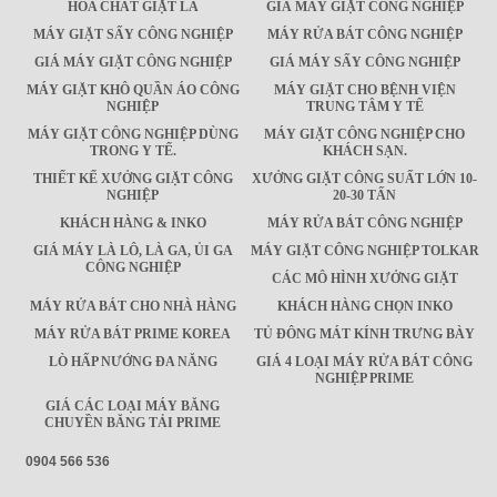
HÓA CHẤT GIẶT LÀ
GIÁ MÁY GIẶT CÔNG NGHIỆP
MÁY GIẶT SẤY CÔNG NGHIỆP
MÁY RỬA BÁT CÔNG NGHIỆP
GIÁ MÁY GIẶT CÔNG NGHIỆP
GIÁ MÁY SẤY CÔNG NGHIỆP
MÁY GIẶT KHÔ QUẦN ÁO CÔNG
MÁY GIẶT CHO BỆNH VIỆN
NGHIỆP
TRUNG TÂM Y TẾ
MÁY GIẶT CÔNG NGHIỆP DÙNG
MÁY GIẶT CÔNG NGHIỆP CHO
TRONG Y TẾ.
KHÁCH SẠN.
THIẾT KẾ XƯỞNG GIẶT CÔNG
XƯỞNG GIẶT CÔNG SUẤT LỚN 10-
NGHIỆP
20-30 TẤN
KHÁCH HÀNG & INKO
MÁY RỬA BÁT CÔNG NGHIỆP
GIÁ MÁY LÀ LÔ, LÀ GA, ỦI GA
MÁY GIẶT CÔNG NGHIỆP TOLKAR
CÔNG NGHIỆP
CÁC MÔ HÌNH XƯỞNG GIẶT
MÁY RỬA BÁT CHO NHÀ HÀNG
KHÁCH HÀNG CHỌN INKO
MÁY RỬA BÁT PRIME KOREA
TỦ ĐÔNG MÁT KÍNH TRƯNG BÀY
LÒ HẤP NƯỚNG ĐA NĂNG
GIÁ 4 LOẠI MÁY RỬA BÁT CÔNG
NGHIỆP PRIME
GIÁ CÁC LOẠI MÁY BĂNG
CHUYỀN BĂNG TẢI PRIME
0904 566 536