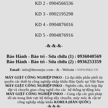
KD 2
-
0904566536
KD 3
-
0902195298
KD 4
-
0904876016
KD 5
-
0904876916
-&-&-&-
Bảo Hành - Bảo trì - Sửa chữa (1) : 0936040569
Bảo Hành - Bảo trì - Sửa chữa (2) : 0936253359
Email
: info@theonejsc.com
- & - Website :
WWW.INKO.VN
MÁY GIẶT CÔNG NGHIỆP INKO
- Là đại diện phân phối ủy
quyền các thiết bị công nghiệp nhập khẩu Hàn Quốc tại Việt Nam
MÁY GIẶT CÔNG NGHIỆP INKO
- Nghiên cứu, tích hợp lắp
đặt và chuyển giao công nghệ cho các hệ thống tự động hóa
MÁY GIẶT CÔNG NGHIỆP INKO
– Cung cấp các giải pháp
tối ưu trong lĩnh vực hệ thống dây chuyền, máy móc & vật tư
công nghiệp nhập khẩu
KOREA (HÀN QUỐC)
-&-&-&-