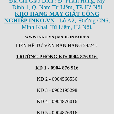
Địa Chỉ Giao Dịch : Đ. Phạm Hùng, Mỹ
Đình 1, Q. Nam Từ Liêm, TP. Hà Nội
KHO HÀNG MÁY GIẶT CÔNG
NGHIỆP INKO.VN
: Lô A2, Đường CN6,
Minh Khai, Từ Liêm, Hà Nội.
WWW.INKO.VN
| MADE IN KOREA
LIÊN HỆ TƯ VẤN BÁN HÀNG 24/24
:
TRƯỞNG PHÒNG KD: 0904 876 916
KD 1 - 0904 876 916
KD 2
-
0904566536
KD 3
-
0902195298
KD 4
-
0904876016
KD 5
-
0904876916