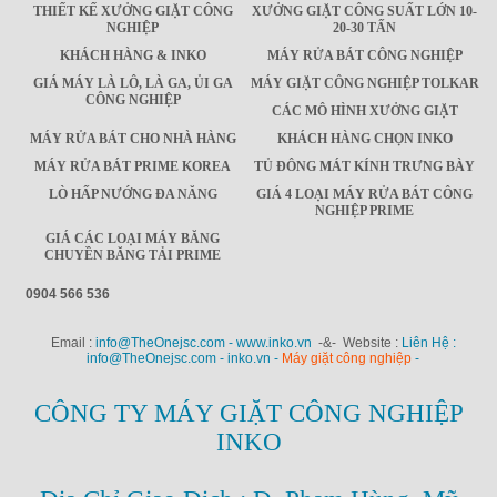
THIẾT KẾ XƯỞNG GIẶT CÔNG
XƯỞNG GIẶT CÔNG SUẤT LỚN 10-
NGHIỆP
20-30 TẤN
KHÁCH HÀNG & INKO
MÁY RỬA BÁT CÔNG NGHIỆP
GIÁ MÁY LÀ LÔ, LÀ GA, ỦI GA
MÁY GIẶT CÔNG NGHIỆP TOLKAR
CÔNG NGHIỆP
CÁC MÔ HÌNH XƯỞNG GIẶT
MÁY RỬA BÁT CHO NHÀ HÀNG
KHÁCH HÀNG CHỌN INKO
MÁY RỬA BÁT PRIME KOREA
TỦ ĐÔNG MÁT KÍNH TRƯNG BÀY
LÒ HẤP NƯỚNG ĐA NĂNG
GIÁ 4 LOẠI MÁY RỬA BÁT CÔNG
NGHIỆP PRIME
GIÁ CÁC LOẠI MÁY BĂNG
CHUYỀN BĂNG TẢI PRIME
0904 566 536
Email :
info@TheOnejsc.com - www.inko.vn
-&- Website :
Liên Hệ :
info@TheOnejsc.com - inko.vn -
Máy giặt công nghiệp
-
CÔNG TY MÁY GIẶT CÔNG NGHIỆP
INKO