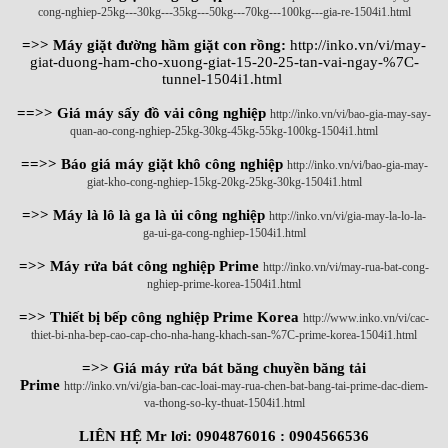
cong-nghiep-25kg---30kg---35kg---50kg---70kg---100kg---gia-re-1504i1.html
=>> Máy giặt đường hầm giặt con rồng:
http://inko.vn/vi/may-
giat-duong-ham-cho-xuong-giat-15-20-25-tan-vai-ngay-%7C-
tunnel-1504i1.html
==>> Giá máy sấy đồ vải công nghiệp
http://inko.vn/vi/bao-gia-may-say-
quan-ao-cong-nghiep-25kg-30kg-45kg-55kg-100kg-1504i1.html
==>> Báo giá máy giặt khô công nghiệp
http://inko.vn/vi/bao-gia-may-
giat-kho-cong-nghiep-15kg-20kg-25kg-30kg-1504i1.html
=>> Máy là lô là ga là ủi công nghiệp
http://inko.vn/vi/gia-may-la-lo-la-
ga-ui-ga-cong-nghiep-1504i1.html
=>> Máy rửa bát công nghiệp Prime
http://inko.vn/vi/may-rua-bat-cong-
nghiep-prime-korea-1504i1.html
=>> Thiết bị bếp công nghiệp Prime Korea
http://www.inko.vn/vi/cac-
thiet-bi-nha-bep-cao-cap-cho-nha-hang-khach-san-%7C-prime-korea-1504i1.html
=>> Giá máy rửa bát băng chuyền băng tải
Prime
http://inko.vn/vi/gia-ban-cac-loai-may-rua-chen-bat-bang-tai-prime-dac-diem-
va-thong-so-ky-thuat-1504i1.html
LIÊN HỆ Mr lơi: 0904876016 : 0904566536