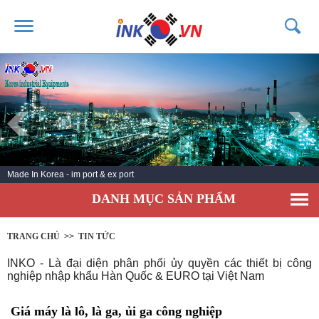
TRANG CHỦ
GIỚI THIỆU
SẢN PHẨM
DỊCH VỤ
Made In Korea - im port & ex port
TIN TỨC
DANH MỤC SẢN PHẨM
LIÊN HỆ
KHÁCH HÀNG
TRANG CHỦ
>>
TIN TỨC
INKO - Là đại diện phân phối ủy quyền các thiết bị công
nghiệp nhập khẩu Hàn Quốc & EURO tại Việt Nam
Giá máy là lô, là ga, ủi ga công nghiệp