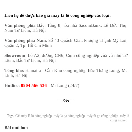
Liên hệ để được báo giá máy là lô công nghiệp các loại:
Văn phòng phía Bắc
: Tầng 8, tòa nhà SacomBank, Lê Đức Thọ,
Nam Từ Liêm, Hà Nội
Văn phòng phía Nam
: Số 43 Quách Giai, Phượng Thạnh Mỹ Lợi,
Quận 2, Tp. Hồ Chí Minh
Showroom
: Lô A2, đường CN6, Cụm công nghiệp vừa và nhỏ Từ
Liêm, Bắc Từ Liêm, Hà Nội
Tổng kho
: Hamatra - Gần Khu công nghiệp Bắc Thăng Long, Mê
Linh, Hà Nội
Hotline
:
0904 566 536
- Mr Long (24/7)
---&&---
Tags:
Giá máy là lô công nghiệp
máy là ga công nghiệp
máy ủi ga công nghiệp
máy là
công nghiệp
Bài mới hơn