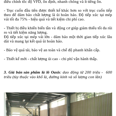
điều chỉnh tốc độ VFD, ổn định, nhanh chóng và ít tiếng ồn.
- Trục cuốn đầu tiên được thiết kế khác hơn so với trục cuốn tiếp
theo để đảm bảo chất lượng là ủi hoàn hảo. Độ tiếp xúc tại mép
vải tối đa 75% - hiệu quả và tiết kiệm chi phí cao.
- Thiết bị điều khiển biến tần và động cơ giúp giảm thiểu tối đa rủi
ro và tiết kiệm năng lượng.
Độ tiếp xúc tại mép vải lớn - đảm bảo một thời gian tiếp xúc lâu
dài và mang lại kết quả ủi hoàn hảo.
- Bảo vệ quá tải, bảo vệ an toàn và chế độ phanh khẩn cấp.
- Thiết kế mới - chất lượng ủi cao - chi phí vận hành thấp.
3. Giá bán sản phẩm là lô Oasis
: dao động từ 200 triệu - 600
triêu (tùy thuộc vào khổ là, đường kính và số lượng con lăn)