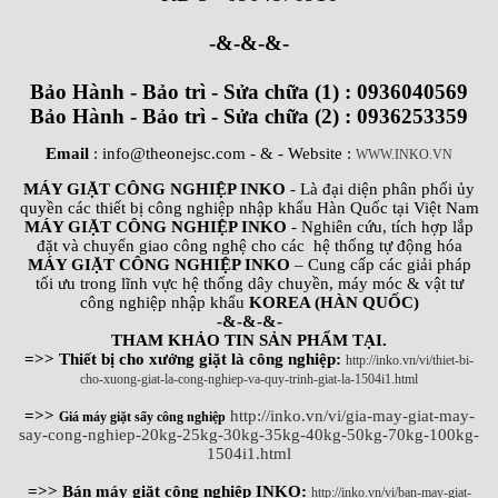
-&-&-&-
Bảo Hành - Bảo trì - Sửa chữa (1) : 0936040569
Bảo Hành - Bảo trì - Sửa chữa (2) : 0936253359
Email
: info@theonejsc.com
- & - Website :
WWW.INKO.VN
MÁY GIẶT CÔNG NGHIỆP INKO
- Là đại diện phân phối ủy
quyền các thiết bị công nghiệp nhập khẩu Hàn Quốc tại Việt Nam
MÁY GIẶT CÔNG NGHIỆP INKO
- Nghiên cứu, tích hợp lắp
đặt và chuyển giao công nghệ cho các hệ thống tự động hóa
MÁY GIẶT CÔNG NGHIỆP INKO
– Cung cấp các giải pháp
tối ưu trong lĩnh vực hệ thống dây chuyền, máy móc & vật tư
công nghiệp nhập khẩu
KOREA (HÀN QUỐC)
-&-&-&-
THAM KHẢO TIN SẢN PHẨM TẠI.
=>> Thiết bị cho xưởng giặt là công nghiệp:
http://inko.vn/vi/thiet-bi-
cho-xuong-giat-la-cong-nghiep-va-quy-trinh-giat-la-1504i1.html
=>>
http://inko.vn/vi/gia-may-giat-may-
Giá máy giặt sấy công nghiệp
say-cong-nghiep-20kg-25kg-30kg-35kg-40kg-50kg-70kg-100kg-
1504i1.html
=>> Bán máy giặt công nghiệp INKO:
http://inko.vn/vi/ban-may-giat-