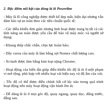
2. Đặc điểm nổi bật của dòng là lô Powerline
- Máy là lô công nghiệp được thiết kế đẹp mắt, hiện đại nhưng vẫn
đảm bảo sự an toàn theo các tiêu chuẩn quốc tế;
- Các điều khiển đơn giản nhưng linh hoạt được trang bị tất cả các
tính năng an toàn được yêu cầu để bảo vệ máy móc và người sử
dụng;
- Khung thép chắc chắn, chịu lực hoàn hảo;
- Dây curoa của máy là làm bằng sợi Nomex chất lượng cao;
- Xi-lanh được làm bằng kim loại nặng Chrome;
- Hoạt động của biến tần giúp điều khiển tốc độ là ủi ở một phạm
vi mở rộng, phù hợp với nhiều loại vải hiện nay và độ ẩm của vải;
- Tốc độ có thể được điều chỉnh bất cứ lúc nào trong quá trình
hoạt động nên máy hoạt động vận hành êm ái;
- Dễ dàng là ủi ở mọi góc độ, quay ngang, quay dọc, đằng trước,
đằng sau.