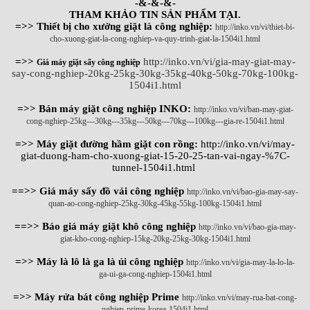
-&-&-&-
THAM KHẢO TIN SẢN PHẨM TẠI.
=>> Thiết bị cho xưởng giặt là công nghiệp:
http://inko.vn/vi/thiet-bi-
cho-xuong-giat-la-cong-nghiep-va-quy-trinh-giat-la-1504i1.html
=>>
http://inko.vn/vi/gia-may-giat-may-
Giá máy giặt sấy công nghiệp
say-cong-nghiep-20kg-25kg-30kg-35kg-40kg-50kg-70kg-100kg-
1504i1.html
=>> Bán máy giặt công nghiệp INKO:
http://inko.vn/vi/ban-may-giat-
cong-nghiep-25kg---30kg---35kg---50kg---70kg---100kg---gia-re-1504i1.html
=>> Máy giặt đường hầm giặt con rồng:
http://inko.vn/vi/may-
giat-duong-ham-cho-xuong-giat-15-20-25-tan-vai-ngay-%7C-
tunnel-1504i1.html
==>> Giá máy sấy đồ vải công nghiệp
http://inko.vn/vi/bao-gia-may-say-
quan-ao-cong-nghiep-25kg-30kg-45kg-55kg-100kg-1504i1.html
==>> Báo giá máy giặt khô công nghiệp
http://inko.vn/vi/bao-gia-may-
giat-kho-cong-nghiep-15kg-20kg-25kg-30kg-1504i1.html
=>> Máy là lô là ga là ủi công nghiệp
http://inko.vn/vi/gia-may-la-lo-la-
ga-ui-ga-cong-nghiep-1504i1.html
=>> Máy rửa bát công nghiệp Prime
http://inko.vn/vi/may-rua-bat-cong-
nghiep-prime-korea-1504i1.html