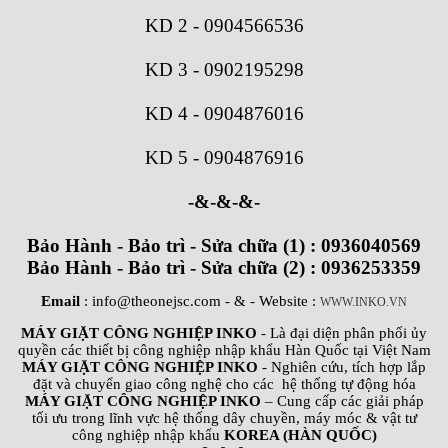
KD 2
-
0904566536
KD 3
-
0902195298
KD 4
-
0904876016
KD 5
-
0904876916
-&-&-&-
Bảo Hành - Bảo trì - Sửa chữa (1) : 0936040569
Bảo Hành - Bảo trì - Sửa chữa (2) : 0936253359
Email
: info@theonejsc.com
- & - Website :
WWW.INKO.VN
MÁY GIẶT CÔNG NGHIỆP INKO
- Là đại diện phân phối ủy
quyền các thiết bị công nghiệp nhập khẩu Hàn Quốc tại Việt Nam
MÁY GIẶT CÔNG NGHIỆP INKO
- Nghiên cứu, tích hợp lắp
đặt và chuyển giao công nghệ cho các hệ thống tự động hóa
MÁY GIẶT CÔNG NGHIỆP INKO
– Cung cấp các giải pháp
tối ưu trong lĩnh vực hệ thống dây chuyền, máy móc & vật tư
công nghiệp nhập khẩu
KOREA (HÀN QUỐC)