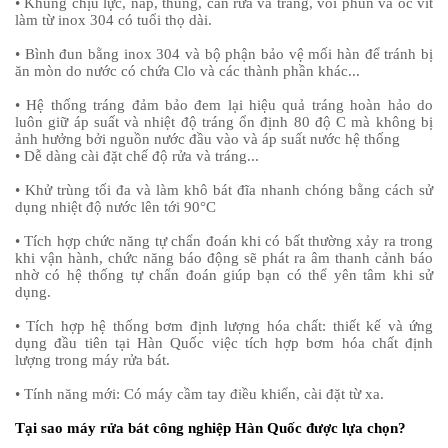
• Khung chịu lực, nắp, thùng, cần rửa và tráng, vòi phun và ốc vít
làm từ inox 304 có tuổi thọ dài.
• Bình đun bằng inox 304 và bộ phận bảo vệ mối hàn để tránh bị
ăn mòn do nước có chứa Clo và các thành phần khác...
• Hệ thống tráng đảm bảo đem lại hiệu quả tráng hoàn hảo do
luôn giữ áp suất và nhiệt độ tráng ổn định 80 độ C mà không bị
ảnh hưởng bởi nguồn nước đầu vào và áp suất nước hệ thống
• Dễ dàng cài đặt chế độ rửa và tráng...
• Khử trùng tối đa và làm khô bát đĩa nhanh chóng bằng cách sử
dụng nhiệt độ nước lên tới 90°C
• Tích hợp chức năng tự chẩn đoán k
hi có bất thường xảy ra trong
khi vận hành, chức năng báo động sẽ phát ra âm thanh cảnh báo
nhờ có hệ thống tự chẩn đoán giúp bạn có thể yên tâm khi sử
dụng.
• Tích hợp hệ thống bơm định lượng hóa chất: t
hiết kế và ứng
dụng đầu tiên tại Hàn Quốc việc tích hợp bơm hóa chất định
lượng trong máy rửa bát.
• Tính năng mới: Có máy cầm tay điều khiển, cài đặt từ xa.
Tại sao máy rửa bát công nghiệp Hàn Quốc được lựa chọn?