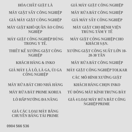
HÓA CHẤT GIẶT LÀ
GIÁ MÁY GIẶT CÔNG NGHIỆP
MÁY GIẶT SẤY CÔNG NGHIỆP
MÁY RỬA BÁT CÔNG NGHIỆP
GIÁ MÁY GIẶT CÔNG NGHIỆP
GIÁ MÁY SẤY CÔNG NGHIỆP
MÁY GIẶT KHÔ QUẦN ÁO CÔNG
MÁY GIẶT CHO BỆNH VIỆN
NGHIỆP
TRUNG TÂM Y TẾ
MÁY GIẶT CÔNG NGHIỆP DÙNG
MÁY GIẶT CÔNG NGHIỆP CHO
TRONG Y TẾ.
KHÁCH SẠN.
THIẾT KẾ XƯỞNG GIẶT CÔNG
XƯỞNG GIẶT CÔNG SUẤT LỚN 10-
NGHIỆP
20-30 TẤN
KHÁCH HÀNG & INKO
MÁY RỬA BÁT CÔNG NGHIỆP
GIÁ MÁY LÀ LÔ, LÀ GA, ỦI GA
MÁY GIẶT CÔNG NGHIỆP TOLKAR
CÔNG NGHIỆP
CÁC MÔ HÌNH XƯỞNG GIẶT
MÁY RỬA BÁT CHO NHÀ HÀNG
KHÁCH HÀNG CHỌN INKO
MÁY RỬA BÁT PRIME KOREA
TỦ ĐÔNG MÁT KÍNH TRƯNG BÀY
LÒ HẤP NƯỚNG ĐA NĂNG
GIÁ 4 LOẠI MÁY RỬA BÁT CÔNG
NGHIỆP PRIME
GIÁ CÁC LOẠI MÁY BĂNG
CHUYỀN BĂNG TẢI PRIME
0904 566 536