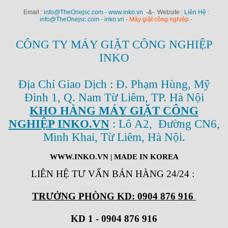
Email :
info@TheOnejsc.com - www.inko.vn
-&- Website :
Liên Hệ :
info@TheOnejsc.com - inko.vn -
Máy giặt công nghiệp
-
CÔNG TY MÁY GIẶT CÔNG NGHIỆP
INKO
Địa Chỉ Giao Dịch : Đ. Phạm Hùng, Mỹ
Đình 1, Q. Nam Từ Liêm, TP. Hà Nội
KHO HÀNG MÁY GIẶT CÔNG
NGHIỆP INKO.VN
: Lô A2, Đường CN6,
Minh Khai, Từ Liêm, Hà Nội.
WWW.INKO.VN
| MADE IN KOREA
LIÊN HỆ TƯ VẤN BÁN HÀNG 24/24
:
TRƯỞNG PHÒNG KD: 0904 876 916
KD 1 - 0904 876 916