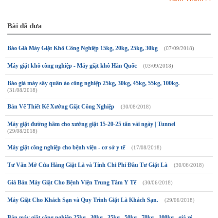
Bài đã đưa
Báo Giá Máy Giặt Khô Công Nghiệp 15kg, 20kg, 25kg, 30kg
(07/09/2018)
Máy giặt khô công nghiệp - Máy giặt khô Hàn Quốc
(03/09/2018)
Báo giá máy sấy quần áo công nghiệp 25kg, 30kg, 45kg, 55kg, 100kg.
(31/08/2018)
Bản Vẽ Thiết Kế Xưởng Giặt Công Nghiệp
(30/08/2018)
Máy giặt đường hầm cho xưởng giặt 15-20-25 tấn vải ngày | Tunnel
(29/08/2018)
Máy giặt công nghiệp cho bệnh viện - cơ sở y tế
(17/08/2018)
Tư Vấn Mở Cửa Hàng Giặt Là và Tính Chi Phí Đầu Tư Giặt Là
(30/06/2018)
Giá Bán Máy Giặt Cho Bệnh Viện Trung Tâm Y Tế
(30/06/2018)
Máy Giặt Cho Khách Sạn và Quy Trình Giặt Là Khách Sạn.
(29/06/2018)
Bán máy giặt công nghiệp 25kg - 30kg - 35kg - 50kg - 70kg - 100kg - giá rẻ