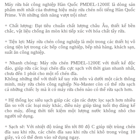
Máy rửa bát công nghiệp Hàn Quốc PMDEL-1200E là dòng sản
phẩm mới nhất của thương hiệu máy rửa chén nổi tiếng Hàn Quốc
Prime. Với những tính năng vượt trội như:
+ Chất lượng: Đạt tiêu chuẩn chất lượng châu Âu, thiết kế bền
chắc, vật liệu chống ăn mòn khi tiếp xúc với hóa chất tẩy rửa.
+ Tiện lợi: Máy rửa chén công nghiệp là một trong các thiết bị vô
cùng tiện lợi trong các bếp công nghiệp, bếp nhà hàng, khách sạn,
suất ăn công nghiệp.
+ Nhanh chóng: Máy rửa chén PMDEL-1200E với thiết kế độc
đáo, giúp rửa các loại chén đĩa cực sạch với thời gian nhanh nhất,
chưa đến 1 phút cho một rổ chén đĩa.
Không những thế với thiết kế tay rửa trên và dưới một cách thông
minh, máy rửa chén công nghiệp Nu-Master còn có thể rửa sạch
cả những chiếc ly mà ít có máy rửa chén nào có thể rửa sạch hơn.
+ Hệ thống lọc siêu sạch giúp các cặn rác được lọc sạch hơn nhiều
lần so với các loại máy khác, điều này giúp tăng tuổi thọ đáng kể
cho máy, đồng thời tiết kiệm một lượng nước không nhỏ cho
người sử dụng.
+ Sạch sẽ: Với nhiệt độ tráng lên tới 80 độ C giúp tiệt trùng chén
đĩa sau khi rửa, các chén đĩa sau khi rửa chỉ khô trong vòng 10
giây, và có thể đem vào sử dụng ngay.