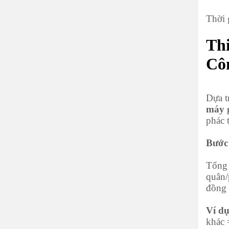
Thời 
Th
Cô
Dựa t
máy g
phác 
Bước 
Tổng 
quân/
đồng 
Ví dụ
khác 