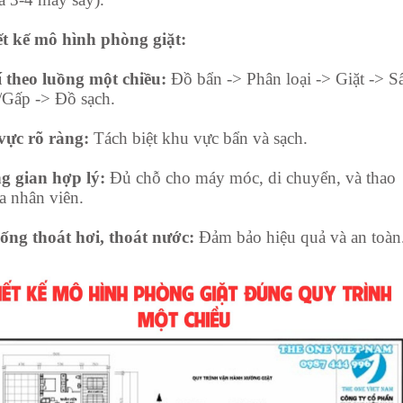
ết kế mô hình phòng giặt:
í theo luồng một chiều:
Đồ bẩn -> Phân loại -> Giặt -> S
/Gấp -> Đồ sạch.
ực rõ ràng:
Tách biệt khu vực bẩn và sạch.
 gian hợp lý:
Đủ chỗ cho máy móc, di chuyển, và thao
ủa nhân viên.
ống thoát hơi, thoát nước:
Đảm bảo hiệu quả và an toàn