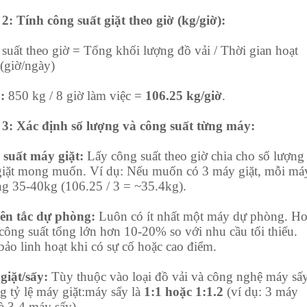
2: Tính công suất giặt theo giờ (kg/giờ):
suất theo giờ = Tổng khối lượng đồ vải / Thời gian hoạt
(giờ/ngày)
:
850 kg / 8 giờ làm việc =
106.25 kg/giờ
.
3: Xác định số lượng và công suất từng máy:
suất máy giặt:
Lấy công suất theo giờ chia cho số lượng
iặt mong muốn. Ví dụ: Nếu muốn có 3 máy giặt, mỗi má
g 35-40kg (106.25 / 3 = ~35.4kg).
ên tắc dự phòng:
Luôn có ít nhất một máy dự phòng. Ho
công suất tổng lớn hơn 10-20% so với nhu cầu tối thiểu.
ảo linh hoạt khi có sự cố hoặc cao điểm.
 giặt/sấy:
Tùy thuộc vào loại đồ vải và công nghệ máy sấy
g tỷ lệ máy giặt:máy sấy là
1:1 hoặc 1:1.2
(ví dụ: 3 máy
và 3-4 máy sấy).