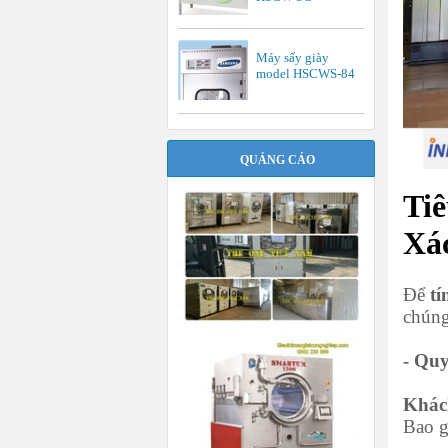
Máy sấy giày
model HSCWS-84
QUẢNG CÁO
Ti
Xá
Để
tí
chúng 
- Quy
Khách
Bao g