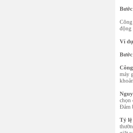
Bước 
Công 
động 
Ví dụ
Bước 
Công 
máy g
khoản
Nguy
chọn 
Đảm b
Tỷ lệ
thườn
giặt 