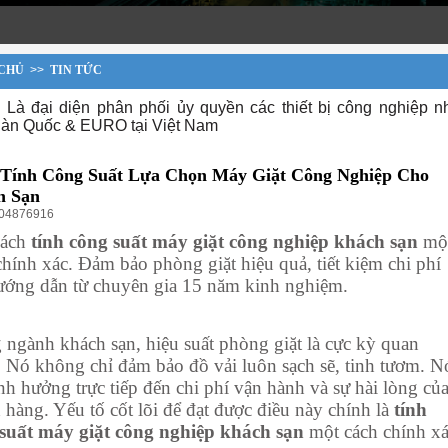
CHỦ
>>
TIN TỨC
 Là đại diện phân phối ủy quyền các thiết bị công nghiệp n
àn Quốc & EURO tại Việt Nam
Tính Công Suất Lựa Chọn Máy Giặt Công Nghiệp Cho
h Sạn
904876916
cách
tính công suất máy giặt công nghiệp khách sạn
mộ
chính xác. Đảm bảo phòng giặt hiệu quả, tiết kiệm chi phí
ướng dẫn từ chuyên gia 15 năm kinh nghiệm.
 ngành khách sạn, hiệu suất phòng giặt là cực kỳ quan
. Nó không chỉ đảm bảo đồ vải luôn sạch sẽ, tinh tươm. N
nh hưởng trực tiếp đến chi phí vận hành và sự hài lòng củ
 hàng. Yếu tố cốt lõi để đạt được điều này chính là
tính
suất máy giặt công nghiệp khách sạn
một cách chính xá