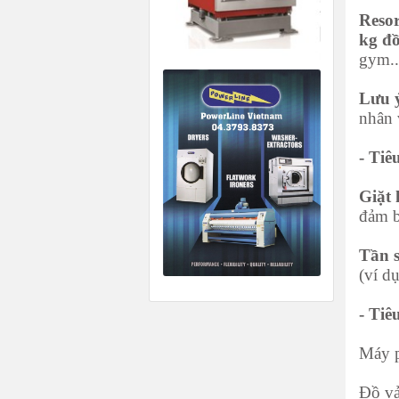
Resor
kg đ
gym..
Lưu 
nhân 
- Tiê
Giặt 
đảm b
Tần 
(ví d
- Tiê
Máy p
Đồ vả