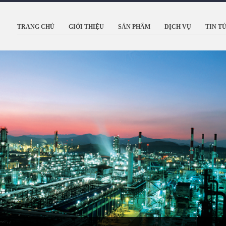
TRANG CHỦ
GIỚI THIỆU
SẢN PHẨM
DỊCH VỤ
TIN T