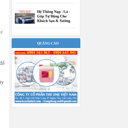
Hệ Thống Nạp - Là -
Gấp Tự Động Cho
Khách Sạn & Xưởng
Giặt
ục
QUẢNG CÁO
để
ày