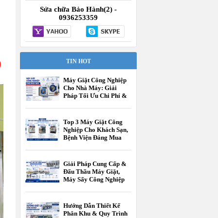
Sửa chữa Bảo Hành(2) -
0936253359
.
TIN HOT
Máy Giặt Công Nghiệp
Cho Nhà Máy: Giải
Pháp Tối Ưu Chi Phí &
Vận Hành
Top 3 Máy Giặt Công
Nghiệp Cho Khách Sạn,
Bệnh Viện Đáng Mua
Nhất Hiện Nay
Giải Pháp Cung Cấp &
Đấu Thầu Máy Giặt,
Máy Sấy Công Nghiệp
Cho Các Cấp Trường
Học
Hướng Dẫn Thiết Kế
Phân Khu & Quy Trình