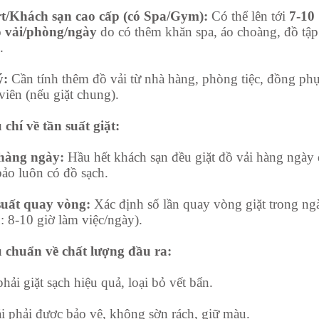
t/Khách sạn cao cấp (có Spa/Gym):
Có thể lên tới
7-10
ồ vải/phòng/ngày
do có thêm khăn spa, áo choàng, đồ tập
.
ý:
Cần tính thêm đồ vải từ nhà hàng, phòng tiệc, đồng ph
viên (nếu giặt chung).
u chí về tần suất giặt:
hàng ngày:
Hầu hết khách sạn đều giặt đồ vải hàng ngày 
ảo luôn có đồ sạch.
suất quay vòng:
Xác định số lần quay vòng giặt trong ng
ụ: 8-10 giờ làm việc/ngày).
u chuẩn về chất lượng đầu ra:
hải giặt sạch hiệu quả, loại bỏ vết bẩn.
i phải được bảo vệ, không sờn rách, giữ màu.