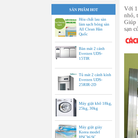
Với 1
SẢN PHẨM HOT
nhỏ, 
Hóa chất lau sàn
Giúp 
làm sạch bóng sàn
sạn c
All Clean Hàn
Quốc
Bàn mát 2 cánh
Everzen UDS-
15TIR
Tủ mát 2 cánh kính
Everzen UDS-
25RIR-2D
Máy giặt khô 18kg,
25kg, 30kg
Máy giặt giày
Korea model
HSCW-SC