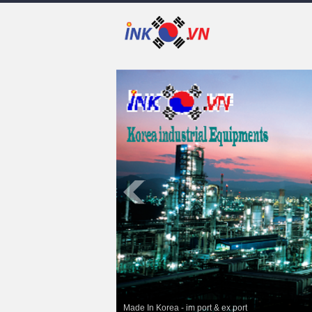
Made In Korea - im port & ex port