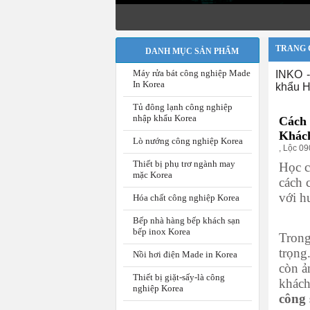
TRANG 
DANH MỤC SẢN PHẨM
Máy rửa bát công nghiệp Made
INKO -
In Korea
khẩu H
Tủ đông lạnh công nghiệp
nhập khẩu Korea
Cách 
Khác
Lò nướng công nghiệp Korea
,
Lộc 0
Thiết bị phụ trơ ngành may
Học 
mặc Korea
cách 
với h
Hóa chất công nghiệp Korea
Bếp nhà hàng bếp khách sạn
bếp inox Korea
Trong
trọng
Nồi hơi điện Made in Korea
còn ả
Thiết bị giặt-sấy-là công
khách
nghiệp Korea
công 