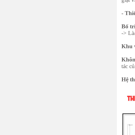
- Thi
Bố tr
-> Là
Khu v
Không
tác c
Hệ th