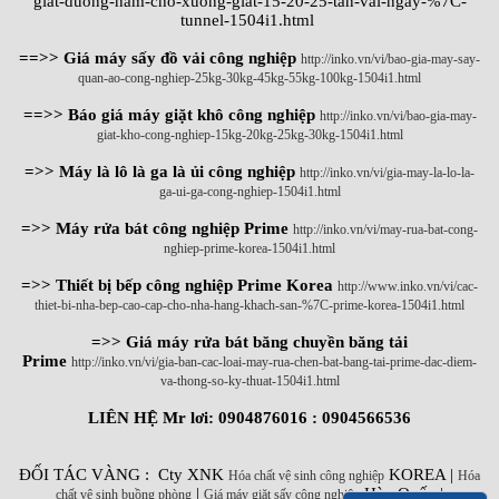
giat-duong-ham-cho-xuong-giat-15-20-25-tan-vai-ngay-%7C-
tunnel-1504i1.html
==>> Giá máy sấy đồ vải công nghiệp
http://inko.vn/vi/bao-gia-may-say-
quan-ao-cong-nghiep-25kg-30kg-45kg-55kg-100kg-1504i1.html
==>> Báo giá máy giặt khô công nghiệp
http://inko.vn/vi/bao-gia-may-
giat-kho-cong-nghiep-15kg-20kg-25kg-30kg-1504i1.html
=>> Máy là lô là ga là ủi công nghiệp
http://inko.vn/vi/gia-may-la-lo-la-
ga-ui-ga-cong-nghiep-1504i1.html
=>> Máy rửa bát công nghiệp Prime
http://inko.vn/vi/may-rua-bat-cong-
nghiep-prime-korea-1504i1.html
=>> Thiết bị bếp công nghiệp Prime Korea
http://www.inko.vn/vi/cac-
thiet-bi-nha-bep-cao-cap-cho-nha-hang-khach-san-%7C-prime-korea-1504i1.html
=>> Giá máy rửa bát băng chuyền băng tải
Prime
http://inko.vn/vi/gia-ban-cac-loai-may-rua-chen-bat-bang-tai-prime-dac-diem-
va-thong-so-ky-thuat-1504i1.html
LIÊN HỆ Mr lơi: 0904876016 : 0904566536
ĐỐI TÁC VÀNG : Cty XNK
KOREA |
Hóa chất vệ sinh công nghiệp
Hóa
|
Hàn Quốc |
chất vệ sinh buồng phòng
Giá máy giặt sấy công nghiệp