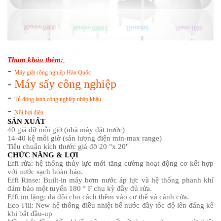
Tham khảo thêm:
-
Máy giặt công nghiệp Hàn Quốc
-
Máy sấy công nghiệp
-
Tủ đông lạnh công nghiệp nhập khẩu
-
Nồi hơi điện
SẢN XUẤT
40 giá đỡ mỗi giờ (nhà máy đặt trước)
14-40 kệ mỗi giờ (sản lượng điện min-max range)
Tiêu chuẩn kích thước giá đỡ 20 "x 20"
CHỨC NĂNG & LỢI
Effi rửa
: hệ thống thủy lực mới tăng cường hoạt động cơ kết hợp
với nước sạch hoàn hảo.
Effi Rinse
: Built-in máy bơm nước áp lực và hệ thống phanh khí
đảm bảo một tuyến 180 ° F chu kỳ đầy đủ rửa.
Effi im lặng: da đôi cho cách thêm vào cơ thể và cánh cửa.
Eco Fill
: New hệ thống điều nhiệt bể nước đầy tốc độ lên đáng kể
khi bắt đầu-up