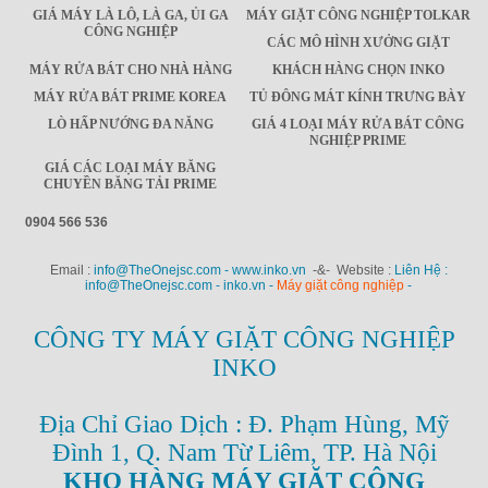
GIÁ MÁY LÀ LÔ, LÀ GA, ỦI GA
MÁY GIẶT CÔNG NGHIỆP TOLKAR
CÔNG NGHIỆP
CÁC MÔ HÌNH XƯỞNG GIẶT
MÁY RỬA BÁT CHO NHÀ HÀNG
KHÁCH HÀNG CHỌN INKO
MÁY RỬA BÁT PRIME KOREA
TỦ ĐÔNG MÁT KÍNH TRƯNG BÀY
LÒ HẤP NƯỚNG ĐA NĂNG
GIÁ 4 LOẠI MÁY RỬA BÁT CÔNG
NGHIỆP PRIME
GIÁ CÁC LOẠI MÁY BĂNG
CHUYỀN BĂNG TẢI PRIME
0904 566 536
Email :
info@TheOnejsc.com - www.inko.vn
-&- Website :
Liên Hệ :
info@TheOnejsc.com - inko.vn -
Máy giặt công nghiệp
-
CÔNG TY MÁY GIẶT CÔNG NGHIỆP
INKO
Địa Chỉ Giao Dịch : Đ. Phạm Hùng, Mỹ
Đình 1, Q. Nam Từ Liêm, TP. Hà Nội
KHO HÀNG MÁY GIẶT CÔNG