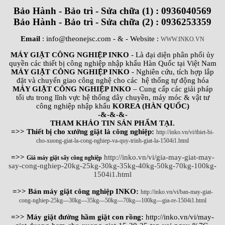
Bảo Hành - Bảo trì - Sửa chữa (1) : 0936040569
Bảo Hành - Bảo trì - Sửa chữa (2) : 0936253359
Email
: info@theonejsc.com
- & - Website :
WWW.INKO.VN
MÁY GIẶT CÔNG NGHIỆP INKO
- Là đại diện phân phối ủy
quyền các thiết bị công nghiệp nhập khẩu Hàn Quốc tại Việt Nam
MÁY GIẶT CÔNG NGHIỆP INKO
- Nghiên cứu, tích hợp lắp
đặt và chuyển giao công nghệ cho các hệ thống tự động hóa
MÁY GIẶT CÔNG NGHIỆP INKO
– Cung cấp các giải pháp
tối ưu trong lĩnh vực hệ thống dây chuyền, máy móc & vật tư
công nghiệp nhập khẩu
KOREA (HÀN QUỐC)
-&-&-&-
THAM KHẢO TIN SẢN PHẨM TẠI.
=>> Thiết bị cho xưởng giặt là công nghiệp:
http://inko.vn/vi/thiet-bi-
cho-xuong-giat-la-cong-nghiep-va-quy-trinh-giat-la-1504i1.html
=>>
http://inko.vn/vi/gia-may-giat-may-
Giá máy giặt sấy công nghiệp
say-cong-nghiep-20kg-25kg-30kg-35kg-40kg-50kg-70kg-100kg-
1504i1.html
=>> Bán máy giặt công nghiệp INKO:
http://inko.vn/vi/ban-may-giat-
cong-nghiep-25kg---30kg---35kg---50kg---70kg---100kg---gia-re-1504i1.html
=>> Máy giặt đường hầm giặt con rồng:
http://inko.vn/vi/may-