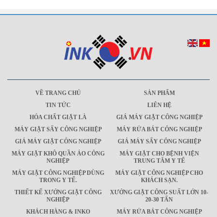
VỀ TRANG CHỦ
SẢN PHẨM
TIN TỨC
LIÊN HỆ
HÓA CHẤT GIẶT LÀ
GIÁ MÁY GIẶT CÔNG NGHIỆP
MÁY GIẶT SẤY CÔNG NGHIỆP
MÁY RỬA BÁT CÔNG NGHIỆP
GIÁ MÁY GIẶT CÔNG NGHIỆP
GIÁ MÁY SẤY CÔNG NGHIỆP
MÁY GIẶT KHÔ QUẦN ÁO CÔNG
MÁY GIẶT CHO BỆNH VIỆN
NGHIỆP
TRUNG TÂM Y TẾ
MÁY GIẶT CÔNG NGHIỆP DÙNG
MÁY GIẶT CÔNG NGHIỆP CHO
TRONG Y TẾ.
KHÁCH SẠN.
THIẾT KẾ XƯỞNG GIẶT CÔNG
XƯỞNG GIẶT CÔNG SUẤT LỚN 10-
NGHIỆP
20-30 TẤN
KHÁCH HÀNG & INKO
MÁY RỬA BÁT CÔNG NGHIỆP