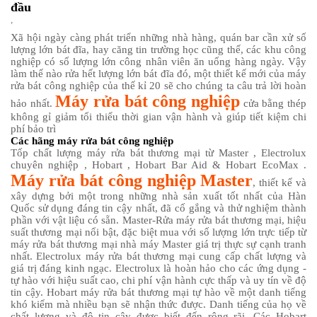
đầu
,
Xã hội ngày càng phát triển những nhà hàng, quán bar cần xử số
lượng lớn bát đĩa, hay căng tin trường học cũng thế, các khu công
nghiệp có số lượng lớn công nhân viên ăn uống hàng ngày. Vậy
làm thế nào rửa hết lượng lớn bát đĩa đó, một thiết kế mới của máy
rửa bát công nghiệp của thế kỉ 20 sẽ cho chúng ta câu trả lời hoàn
Máy rửa bát công nghiệp
hảo nhất.
cửa bằng thép
không gỉ giảm tối thiểu thời gian vận hành và giúp tiết kiệm chi
phí bảo trì
Các hãng máy rửa bát công nghiệp
Tốp chất lượng
máy rửa bát thương mại
từ Master , Electrolux
chuyên nghiệp , Hobart , Hobart Bar Aid & Hobart EcoMax .
Máy rửa bát công nghiệp Master
, thiết kế và
xây dựng bởi một trong những nhà sản xuất tốt nhất của Hàn
Quốc sử dụng đáng tin cậy nhất, đã cố gắng và thử nghiệm thành
phần với vật liệu có sẵn.
Master-Rửa máy rửa bát thương mại
, hiệu
suất thương mại nổi bật, đặc biệt mua với số lượng lớn trực tiếp từ
máy rửa bát thương mại nhà máy Master giá trị thực sự cạnh tranh
nhất.
Electrolux máy rửa bát thương mại
cung cấp chất lượng và
giá trị đáng kinh ngạc. Electrolux là hoàn hảo cho các ứng dụng -
tự hào với hiệu suất cao, chi phí vận hành cực thấp và uy tín về độ
tin cậy. Hobart máy rửa bát thương mại tự hào về một danh tiếng
khó kiếm mà nhiều bạn sẽ nhận thức được. Danh tiếng của họ về
chất lượng và độ tin cậy được biết đến rộng rãi. Các Hobart