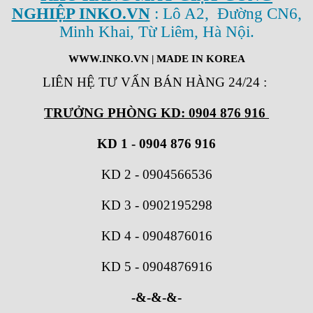
NGHIỆP INKO.VN
: Lô A2, Đường CN6,
Minh Khai, Từ Liêm, Hà Nội.
WWW.INKO.VN
| MADE IN KOREA
LIÊN HỆ TƯ VẤN BÁN HÀNG 24/24
:
TRƯỞNG PHÒNG KD: 0904 876 916
KD 1 - 0904 876 916
KD 2
-
0904566536
KD 3
-
0902195298
KD 4
-
0904876016
KD 5
-
0904876916
-&-&-&-