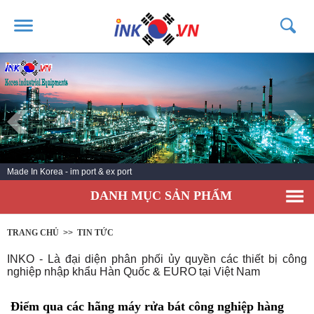
TRANG CHỦ
GIỚI THIỆU
SẢN PHẨM
DỊCH VỤ
Made In Korea - im port & ex port
TIN TỨC
DANH MỤC SẢN PHẨM
LIÊN HỆ
KHÁCH HÀNG
TRANG CHỦ
>>
TIN TỨC
INKO - Là đại diện phân phối ủy quyền các thiết bị công
nghiệp nhập khẩu Hàn Quốc & EURO tại Việt Nam
Điểm qua các hãng máy rửa bát công nghiệp hàng