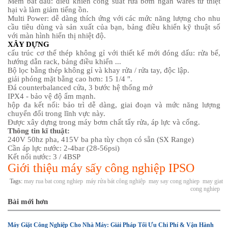
Mềm bắt đầu: điều khiển công suất rửa bơm ngăn wares từ thiệt
hại và làm giảm tiếng ồn.
Multi Power
: dễ dàng thích ứng với các mức năng lượng cho nhu
cầu tiêu dùng và sản xuất của bạn, bảng điều khiển kỹ thuật số
với màn hình hiển thị nhiệt độ.
XÂY DỰNG
cấu trúc cơ thể thép không gỉ với thiết kế mới đóng dấu: rửa bể,
hướng dẫn rack, bảng điều khiển ...
Bộ lọc bằng thép không gỉ và khay rửa / rửa tay, độc lập.
giải phóng mặt bằng cao hơn: 15 1/4 ".
Đá counterbalanced cửa, 3 bước hệ thống mở
IPX4 - bảo vệ độ ẩm mạnh.
hộp đa kết nối: bảo trì dễ dàng, giai đoạn và mức năng lượng
chuyển đổi trong lĩnh vực này.
Được xây dựng trong máy bơm chất tẩy rửa, áp lực và cống.
Thông tin kĩ thuật:
240V 50hz pha, 415V ba pha tùy chọn có sẵn (SX Range)
Cần áp lực nước: 2-4bar (28-56psi)
Kết nối nước: 3 / 4BSP
Giới thiệu máy sấy công nghiệp IPSO
Tags:
may rua bat cong nghiep
máy rửa bát công nghiệp
may say cong nghiep
may giat
cong nghiep
Bài mới hơn
Máy Giặt Công Nghiệp Cho Nhà Máy: Giải Pháp Tối Ưu Chi Phí & Vận Hành