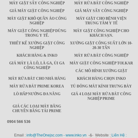
MÁY GIẶT SẤY CÔNG NGHIỆP
MÁY RỬA BÁT CÔNG NGHIỆP
GIÁ MÁY GIẶT CÔNG NGHIỆP
GIÁ MÁY SẤY CÔNG NGHIỆP
MÁY GIẶT KHÔ QUẦN ÁO CÔNG
MÁY GIẶT CHO BỆNH VIỆN
NGHIỆP
TRUNG TÂM Y TẾ
MÁY GIẶT CÔNG NGHIỆP DÙNG
MÁY GIẶT CÔNG NGHIỆP CHO
TRONG Y TẾ.
KHÁCH SẠN.
THIẾT KẾ XƯỞNG GIẶT CÔNG
XƯỞNG GIẶT CÔNG SUẤT LỚN 10-
NGHIỆP
20-30 TẤN
KHÁCH HÀNG & INKO
MÁY RỬA BÁT CÔNG NGHIỆP
GIÁ MÁY LÀ LÔ, LÀ GA, ỦI GA
MÁY GIẶT CÔNG NGHIỆP TOLKAR
CÔNG NGHIỆP
CÁC MÔ HÌNH XƯỞNG GIẶT
MÁY RỬA BÁT CHO NHÀ HÀNG
KHÁCH HÀNG CHỌN INKO
MÁY RỬA BÁT PRIME KOREA
TỦ ĐÔNG MÁT KÍNH TRƯNG BÀY
LÒ HẤP NƯỚNG ĐA NĂNG
GIÁ 4 LOẠI MÁY RỬA BÁT CÔNG
NGHIỆP PRIME
GIÁ CÁC LOẠI MÁY BĂNG
CHUYỀN BĂNG TẢI PRIME
0904 566 536
Email :
info@TheOnejsc.com - www.inko.vn
-&- Website :
Liên Hệ :