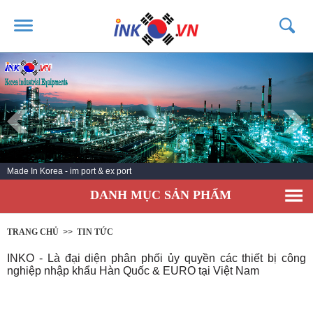
TRANG CHỦ
GIỚI THIỆU
SẢN PHẨM
DỊCH VỤ
Made In Korea - im port & ex port
TIN TỨC
DANH MỤC SẢN PHẨM
LIÊN HỆ
KHÁCH HÀNG
TRANG CHỦ
>>
TIN TỨC
INKO - Là đại diện phân phối ủy quyền các thiết bị công
nghiệp nhập khẩu Hàn Quốc & EURO tại Việt Nam