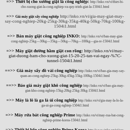
=>> Thiết bị cho xưởng giặt là công nghiệp:
http://inko.vn/vi/thiet-bi-
cho-xuong-giat-la-cong-nghiep-va-quy-trinh-giat-la-1504i1.html
=>>
http://inko.vn/vi/gia-may-giat-may-
Giá máy giặt sấy công nghiệp
say-cong-nghiep-20kg-25kg-30kg-35kg-40kg-50kg-70kg-100kg-
1504i1.html
=>> Bán máy giặt công nghiệp INKO:
http://inko.vn/vi/ban-may-giat-
cong-nghiep-25kg---30kg---35kg---50kg---70kg---100kg---gia-re-1504i1.html
=>> Máy giặt đường hầm giặt con rồng:
http://inko.vn/vi/may-
giat-duong-ham-cho-xuong-giat-15-20-25-tan-vai-ngay-%7C-
tunnel-1504i1.html
==>> Giá máy sấy đồ vải công nghiệp
http://inko.vn/vi/bao-gia-may-say-
quan-ao-cong-nghiep-25kg-30kg-45kg-55kg-100kg-1504i1.html
==>> Báo giá máy giặt khô công nghiệp
http://inko.vn/vi/bao-gia-may-
giat-kho-cong-nghiep-15kg-20kg-25kg-30kg-1504i1.html
=>> Máy là lô là ga là ủi công nghiệp
http://inko.vn/vi/gia-may-la-lo-la-
ga-ui-ga-cong-nghiep-1504i1.html
=>> Máy rửa bát công nghiệp Prime
http://inko.vn/vi/may-rua-bat-cong-
nghiep-prime-korea-1504i1.html
=>> Thiết bị bếp công nghiệp Prime Korea
http://www.inko.vn/vi/cac-