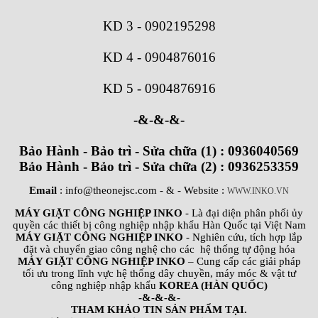
KD 3
-
0902195298
KD 4
-
0904876016
KD 5
-
0904876916
-&-&-&-
Bảo Hành - Bảo trì - Sửa chữa (1) : 0936040569
Bảo Hành - Bảo trì - Sửa chữa (2) : 0936253359
Email
: info@theonejsc.com
- & - Website :
WWW.INKO.VN
MÁY GIẶT CÔNG NGHIỆP INKO
- Là đại diện phân phối ủy
quyền các thiết bị công nghiệp nhập khẩu Hàn Quốc tại Việt Nam
MÁY GIẶT CÔNG NGHIỆP INKO
- Nghiên cứu, tích hợp lắp
đặt và chuyển giao công nghệ cho các hệ thống tự động hóa
MÁY GIẶT CÔNG NGHIỆP INKO
– Cung cấp các giải pháp
tối ưu trong lĩnh vực hệ thống dây chuyền, máy móc & vật tư
công nghiệp nhập khẩu
KOREA (HÀN QUỐC)
-&-&-&-
THAM KHẢO TIN SẢN PHẨM TẠI.