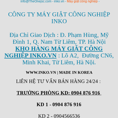
info@TheOnejsc.com - inko.vn -
Máy giặt công nghiệp
-
CÔNG TY MÁY GIẶT CÔNG NGHIỆP
INKO
Địa Chỉ Giao Dịch : Đ. Phạm Hùng, Mỹ
Đình 1, Q. Nam Từ Liêm, TP. Hà Nội
KHO HÀNG MÁY GIẶT CÔNG
NGHIỆP INKO.VN
: Lô A2, Đường CN6,
Minh Khai, Từ Liêm, Hà Nội.
WWW.INKO.VN
| MADE IN KOREA
LIÊN HỆ TƯ VẤN BÁN HÀNG 24/24
:
TRƯỞNG PHÒNG KD: 0904 876 916
KD 1 - 0904 876 916
KD 2
-
0904566536