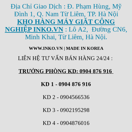
Địa Chỉ Giao Dịch : Đ. Phạm Hùng, Mỹ
Đình 1, Q. Nam Từ Liêm, TP. Hà Nội
KHO HÀNG MÁY GIẶT CÔNG
NGHIỆP INKO.VN
: Lô A2, Đường CN6,
Minh Khai, Từ Liêm, Hà Nội.
WWW.INKO.VN
| MADE IN KOREA
LIÊN HỆ TƯ VẤN BÁN HÀNG 24/24
:
TRƯỞNG PHÒNG KD: 0904 876 916
KD 1 - 0904 876 916
KD 2
-
0904566536
KD 3
-
0902195298
KD 4
-
0904876016