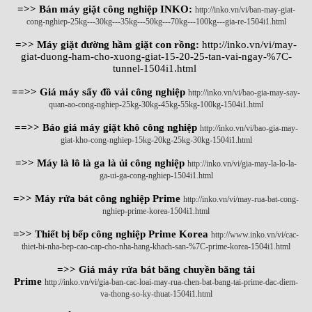
=>> Bán máy giặt công nghiệp INKO:
http://inko.vn/vi/ban-may-giat-
cong-nghiep-25kg---30kg---35kg---50kg---70kg---100kg---gia-re-1504i1.html
=>> Máy giặt đường hầm giặt con rồng:
http://inko.vn/vi/may-
giat-duong-ham-cho-xuong-giat-15-20-25-tan-vai-ngay-%7C-
tunnel-1504i1.html
==>> Giá máy sấy đồ vải công nghiệp
http://inko.vn/vi/bao-gia-may-say-
quan-ao-cong-nghiep-25kg-30kg-45kg-55kg-100kg-1504i1.html
==>> Báo giá máy giặt khô công nghiệp
http://inko.vn/vi/bao-gia-may-
giat-kho-cong-nghiep-15kg-20kg-25kg-30kg-1504i1.html
=>> Máy là lô là ga là ủi công nghiệp
http://inko.vn/vi/gia-may-la-lo-la-
ga-ui-ga-cong-nghiep-1504i1.html
=>> Máy rửa bát công nghiệp Prime
http://inko.vn/vi/may-rua-bat-cong-
nghiep-prime-korea-1504i1.html
=>> Thiết bị bếp công nghiệp Prime Korea
http://www.inko.vn/vi/cac-
thiet-bi-nha-bep-cao-cap-cho-nha-hang-khach-san-%7C-prime-korea-1504i1.html
=>> Giá máy rửa bát băng chuyền băng tải
Prime
http://inko.vn/vi/gia-ban-cac-loai-may-rua-chen-bat-bang-tai-prime-dac-diem-
va-thong-so-ky-thuat-1504i1.html