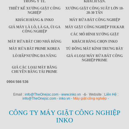
TRONG Y TẾ.
KHÁCH SẠN.
THIẾT KẾ XƯỞNG GIẶT CÔNG
XƯỞNG GIẶT CÔNG SUẤT LỚN 10-
NGHIỆP
20-30 TẤN
KHÁCH HÀNG & INKO
MÁY RỬA BÁT CÔNG NGHIỆP
GIÁ MÁY LÀ LÔ, LÀ GA, ỦI GA
MÁY GIẶT CÔNG NGHIỆP TOLKAR
CÔNG NGHIỆP
CÁC MÔ HÌNH XƯỞNG GIẶT
MÁY RỬA BÁT CHO NHÀ HÀNG
KHÁCH HÀNG CHỌN INKO
MÁY RỬA BÁT PRIME KOREA
TỦ ĐÔNG MÁT KÍNH TRƯNG BÀY
LÒ HẤP NƯỚNG ĐA NĂNG
GIÁ 4 LOẠI MÁY RỬA BÁT CÔNG
NGHIỆP PRIME
GIÁ CÁC LOẠI MÁY BĂNG
CHUYỀN BĂNG TẢI PRIME
0904 566 536
Email :
info@TheOnejsc.com - www.inko.vn
-&- Website :
Liên Hệ :
info@TheOnejsc.com - inko.vn -
Máy giặt công nghiệp
-
CÔNG TY MÁY GIẶT CÔNG NGHIỆP
INKO