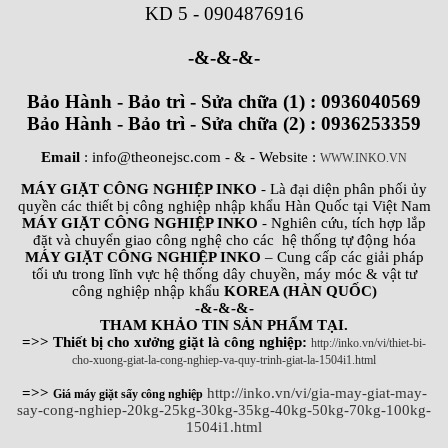
KD 5
-
0904876916
-&-&-&-
Bảo Hành - Bảo trì - Sửa chữa (1) : 0936040569
Bảo Hành - Bảo trì - Sửa chữa (2) : 0936253359
Email
: info@theonejsc.com
- & - Website :
WWW.INKO.VN
MÁY GIẶT CÔNG NGHIỆP INKO
- Là đại diện phân phối ủy
quyền các thiết bị công nghiệp nhập khẩu Hàn Quốc tại Việt Nam
MÁY GIẶT CÔNG NGHIỆP INKO
- Nghiên cứu, tích hợp lắp
đặt và chuyển giao công nghệ cho các hệ thống tự động hóa
MÁY GIẶT CÔNG NGHIỆP INKO
– Cung cấp các giải pháp
tối ưu trong lĩnh vực hệ thống dây chuyền, máy móc & vật tư
công nghiệp nhập khẩu
KOREA (HÀN QUỐC)
-&-&-&-
THAM KHẢO TIN SẢN PHẨM TẠI.
=>> Thiết bị cho xưởng giặt là công nghiệp:
http://inko.vn/vi/thiet-bi-
cho-xuong-giat-la-cong-nghiep-va-quy-trinh-giat-la-1504i1.html
=>>
http://inko.vn/vi/gia-may-giat-may-
Giá máy giặt sấy công nghiệp
say-cong-nghiep-20kg-25kg-30kg-35kg-40kg-50kg-70kg-100kg-
1504i1.html