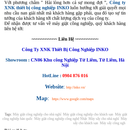
Với phương châm " Hài lòng hơn cả sự mong đợi ”,
Công ty
XNK thiết bị công nghiệp INKO
luôn hướng tới giải quyết mọi
nhu cầu nan giải nhất mà khách hàng gặp phải, qua đó tạo sự tin
tưởng của khách hàng tới chất lượng dịch vụ của công ty.
Để nhận được tư vấn về máy giặt công nghiệp, quý khách hàng
liên hệ tới:
~~~~~~~~~~~ Liên Hệ ~~~~~~~~~~
Công Ty XNK Thiết Bị Công Nghiệp INKO
Showroom :
CN06 Khu công Nghiệp Từ Liêm, Từ Liêm, Hà
Nội
HotLine :
0904 876 016
Website
:
http://inko.vn/
Map
:
https://www.google.com/maps
Tags:
Máy giặt công nghiệp cho nhà nghỉ
Máy giặt công nghiệp cho khách sạn
Máy giặt
công nghiệp hàn quốc
Máy giặt công nghiệp công nghệ Nhật
Máy sấy cho nhà nghỉ
Máy
sấy cho khách sạn
Máy sấy công ngh