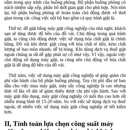
nằm trong quy trình của buồng phòng. Bộ phận buồng phòng có
trách nhiệm sắp xếp, phân bổ thời gian giặt cho phù hợp. Nói tóm
lại, bộ phận buồng phòng sẽ hoàn toàn chủ động được về thơi
gian trong các công việc nội bộ bao gồm cả quy trình giặt là.
Thứ tư, đồ giặt bằng máy giặt công nghiệp của nhà nghỉ, khách
sạn sẽ tăng được độ bền của đồ vải. Chủ động trong quá trình
giặt, ta cũng chủ động được việc sử dụng hóa chất giặt là chính
hãng. Đồ vải khi được giặt cùng với hóa chất rẻ tiền, kém chất
lượng sẽ hao mòn nhanh, dễ bị hỏng. Khi dùng dịch vụ thuê giặt
ngoài chúng ta rất dễ gặp phải sự cố như vậy. Vì vậy, ngoài việc
chủ động sử dụng máy giặt, ta cũng nên chủ động về hóa chất
giặt là để tăng độ bền của đồ vải.
Thứ năm, việc sử dụng máy giặt công nghiệp sẽ giúp giảm chi
phí vận hành của bộ phận buồng phòng. Tuy chi phí đầu tư ban
đầu cho việc mua máy giặt, máy sấy công nghiệp là cao nhưng
tính về lâu về dài sẽ giảm thiểu được chi phí vận hành. Sao với
máy giặt dân dụng, máy giặt công nghiệp có tuổi thọ cao hơn rất
nhiều trung bình từ 15-20 năm. So với việc sử dụng dịch vụ thuê
ngoài, dĩ nhiên việc sử dụng máy giặt công nghiệp sẽ tiết kiệm
hơn.
II, Tính toán lựa chọn công suất máy