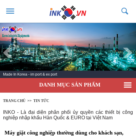
TRANG CHỦ
GIỚI THIỆU
SẢN PHẨM
DỊCH VỤ
Made In Korea - im port & ex port
TIN TỨC
DANH MỤC SẢN PHẨM
LIÊN HỆ
KHÁCH HÀNG
TRANG CHỦ
>>
TIN TỨC
INKO - Là đại diện phân phối ủy quyền các thiết bị công
nghiệp nhập khẩu Hàn Quốc & EURO tại Việt Nam
Máy giặt công nghiệp thường dùng cho khách sạn,