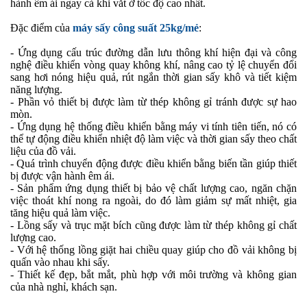
hành êm ái ngay cả khi vắt ở tốc độ cao nhất.
Đặc điểm của
máy sấy công suất 25kg/mẻ
:
- Ứng dụng cấu trúc đường dẫn lưu thông khí hiện đại và công
nghệ điều khiển vòng quay không khí, nâng cao tỷ lệ chuyển đổi
sang hơi nóng hiệu quả, rút ngắn thời gian sấy khô và tiết kiệm
năng lượng.
- Phần vỏ thiết bị được làm từ thép không gỉ tránh được sự hao
mòn.
- Ứng dụng hệ thống điều khiển bằng máy vi tính tiên tiến, nó có
thể tự động điều khiển nhiệt độ làm việc và thời gian sấy theo chất
liệu của đồ vải.
- Quá trình chuyển động được điều khiển bằng biến tần giúp thiết
bị được vận hành êm ái.
- Sản phẩm ứng dụng thiết bị bảo vệ chất lượng cao, ngăn chặn
việc thoát khí nong ra ngoài, do đó làm giảm sự mất nhiệt, gia
tăng hiệu quả làm việc.
- Lồng sấy và trục mặt bích cũng được làm từ thép không gỉ chất
lượng cao.
- Với hệ thống lồng giặt hai chiều quay giúp cho đồ vải không bị
quấn vào nhau khi sấy.
- Thiết kế đẹp, bắt mắt, phù hợp với môi trường và không gian
của nhà nghỉ, khách sạn.