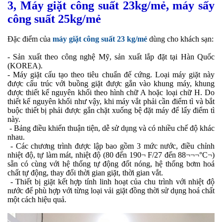
3, Máy giặt công suất 23kg/mẻ, máy sấy
công suất 25kg/mẻ
Đặc điểm của
máy giặt công suất 23 kg/mẻ
dùng cho khách sạn:
- Sản xuất theo công nghệ Mỹ, sản xuất lắp đặt tại Hàn Quốc
(KOREA).
- Máy giặt cấu tạo theo tiêu chuẩn đế cứng. Loại máy giặt này
được cấu trúc với buồng giặt được gắn vào khung máy, khung
được thiết kế nguyên khối theo hình chữ A hoặc loại chữ H. Do
thiết kế nguyên khối như vậy, khi máy vắt phải cần điểm tì và bắt
buộc thiết bị phải được gắn chặt xuống bệ đặt máy để lấy điểm tì
này.
- Bảng điều khiển thuận tiện, dễ sử dụng và có nhiều chế độ khác
nhau.
- Các chương trình được lập bao gồm 3 mức nước, điều chỉnh
nhiệt độ, tự làm mát, nhiệt độ (80 đến 190¬ F/27 đến 88¬¬¬°C¬)
sẵn có cùng với hệ thống tự động đốt nóng, hệ thống bơm hoá
chất tự động, thay đổi thời gian giặt, thời gian vắt.
- Thiết bị giặt kết hợp tính linh hoạt của chu trình với nhiệt độ
nước để phù hợp với từng loại vải giặt đồng thời sử dụng hoá chất
một cách hiệu quả.