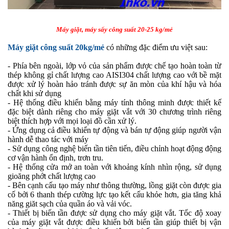
Máy giặt, máy sấy công suất 20-25 kg/mẻ
Máy giặt công suất 20kg/mẻ
có những đặc điểm ưu việt sau:
- Phía bên ngoài, lớp vỏ của sản phẩm được chế tạo hoàn toàn từ
thép không gỉ chất lượng cao AISI304 chất lượng cao với bề mặt
được xử lý hoàn hảo tránh được sự ăn mòn của khí hậu và hóa
chất khi sử dụng
- Hệ thống điều khiển bằng máy tính thông minh được thiết kế
đặc biệt dành riêng cho máy giặt vắt với 30 chương trình riêng
biệt thích hợp với mọi loại đồ cần xử lý.
- Ứng dụng cả điều khiển tự động và bán tự động giúp người vận
hành dễ thao tác với máy
- Sử dụng công nghệ biến tần tiên tiến, điều chỉnh hoạt động động
cơ vận hành ổn định, trơn tru.
- Hệ thống cửa mở an toàn với khoảng kính nhìn rộng, sử dụng
gioăng phớt chất lượng cao
- Bên cạnh cấu tạo máy như thông thường, lồng giặt còn được gia
cố bởi 6 thanh thép cường lực tạo kết cấu khỏe hơn, gia tăng khả
năng giăt sạch của quần áo và vải vóc.
- Thiết bị biến tần được sử dụng cho máy giặt vắt. Tốc độ xoay
của máy giặt vắt được điều khiển bởi biến tần giúp thiết bị vận