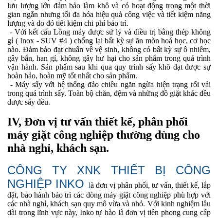
lưu lượng lớn đảm bảo làm khô và có hoạt động trong một thời
gian ngắn nhưng tối đa hóa hiệu quả công việc và tiết kiệm năng
lượng và do đó tiết kiệm chi phí bảo trì.
- Với kết cấu Lồng máy được sử lý và điều trị bằng thép không
gỉ ( Inox - SUV #4 ) chống lại bất kỳ sự ăn mòn hoá học, cơ học
nào. Đảm bảo đạt chuẩn về vệ sinh, không có bất kỳ sự ô nhiễm,
gây bẩn, han gỉ, không gây hư hại cho sản phẩm trong quá trình
vận hành. Sản phẩm sau khi qua quy trình sấy khô đạt được sự
hoàn hảo, hoàn mỹ tốt nhất cho sản phẩm.
- Máy sấy với hệ thống đảo chiều ngăn ngừa hiện trạng rối vải
trong quá trình sấy. Toàn bộ chăn, đệm và những đồ giặt khác đều
được sấy đều.
IV, Đơn vị tư vấn thiết kế, phân phối
máy giặt công nghiệp thường dùng cho
nhà nghỉ, khách sạn.
CÔNG TY XNK THIẾT BỊ CÔNG
NGHIỆP INKO
l
à đơn vị phân phối, tư vấn, thiết kế, lắp
đặt, bảo hành bảo trì các dòng máy giặt công nghiệp phù hợp với
các
nhà nghỉ,
khách sạn quy mô vừa và nhỏ
. Với kinh nghiệm lâu
dài trong lĩnh vực này, Inko tự hào là đơn vị tiên phong cung cấp