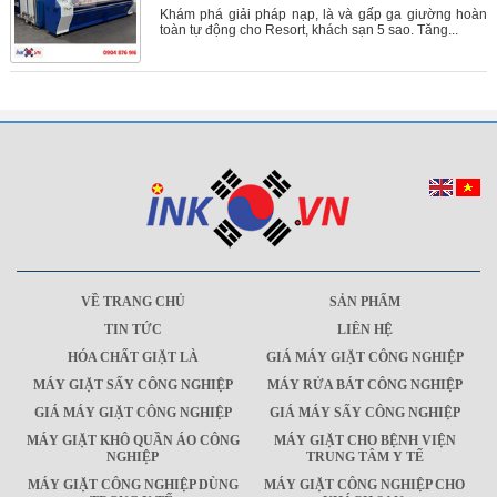
Khám phá giải pháp nạp, là và gấp ga giường hoàn
toàn tự động cho Resort, khách sạn 5 sao. Tăng...
VỀ TRANG CHỦ
SẢN PHẨM
TIN TỨC
LIÊN HỆ
HÓA CHẤT GIẶT LÀ
GIÁ MÁY GIẶT CÔNG NGHIỆP
MÁY GIẶT SẤY CÔNG NGHIỆP
MÁY RỬA BÁT CÔNG NGHIỆP
GIÁ MÁY GIẶT CÔNG NGHIỆP
GIÁ MÁY SẤY CÔNG NGHIỆP
MÁY GIẶT KHÔ QUẦN ÁO CÔNG
MÁY GIẶT CHO BỆNH VIỆN
NGHIỆP
TRUNG TÂM Y TẾ
MÁY GIẶT CÔNG NGHIỆP DÙNG
MÁY GIẶT CÔNG NGHIỆP CHO