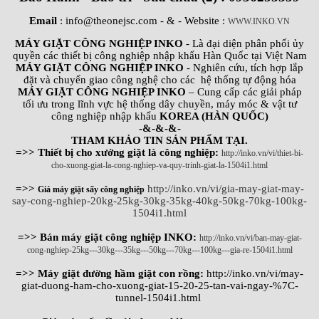
Email
: info@theonejsc.com
- & - Website :
WWW.INKO.VN
MÁY GIẶT CÔNG NGHIỆP INKO
- Là đại diện phân phối ủy
quyền các thiết bị công nghiệp nhập khẩu Hàn Quốc tại Việt Nam
MÁY GIẶT CÔNG NGHIỆP INKO
- Nghiên cứu, tích hợp lắp
đặt và chuyển giao công nghệ cho các hệ thống tự động hóa
MÁY GIẶT CÔNG NGHIỆP INKO
– Cung cấp các giải pháp
tối ưu trong lĩnh vực hệ thống dây chuyền, máy móc & vật tư
công nghiệp nhập khẩu
KOREA (HÀN QUỐC)
-&-&-&-
THAM KHẢO TIN SẢN PHẨM TẠI.
=>> Thiết bị cho xưởng giặt là công nghiệp:
http://inko.vn/vi/thiet-bi-
cho-xuong-giat-la-cong-nghiep-va-quy-trinh-giat-la-1504i1.html
=>>
http://inko.vn/vi/gia-may-giat-may-
Giá máy giặt sấy công nghiệp
say-cong-nghiep-20kg-25kg-30kg-35kg-40kg-50kg-70kg-100kg-
1504i1.html
=>> Bán máy giặt công nghiệp INKO:
http://inko.vn/vi/ban-may-giat-
cong-nghiep-25kg---30kg---35kg---50kg---70kg---100kg---gia-re-1504i1.html
=>> Máy giặt đường hầm giặt con rồng:
http://inko.vn/vi/may-
giat-duong-ham-cho-xuong-giat-15-20-25-tan-vai-ngay-%7C-
tunnel-1504i1.html