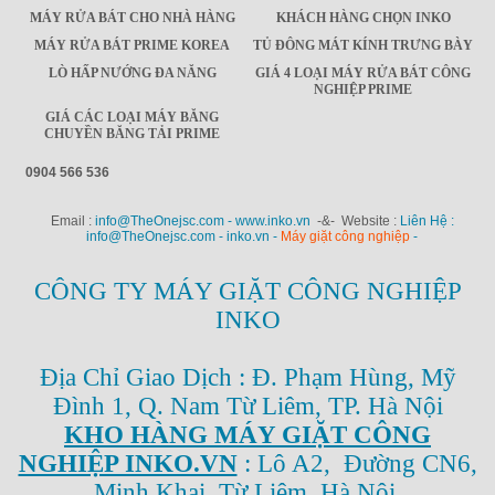
MÁY RỬA BÁT CHO NHÀ HÀNG
KHÁCH HÀNG CHỌN INKO
MÁY RỬA BÁT PRIME KOREA
TỦ ĐÔNG MÁT KÍNH TRƯNG BÀY
LÒ HẤP NƯỚNG ĐA NĂNG
GIÁ 4 LOẠI MÁY RỬA BÁT CÔNG
NGHIỆP PRIME
GIÁ CÁC LOẠI MÁY BĂNG
CHUYỀN BĂNG TẢI PRIME
0904 566 536
Email :
info@TheOnejsc.com - www.inko.vn
-&- Website :
Liên Hệ :
info@TheOnejsc.com - inko.vn -
Máy giặt công nghiệp
-
CÔNG TY MÁY GIẶT CÔNG NGHIỆP
INKO
Địa Chỉ Giao Dịch : Đ. Phạm Hùng, Mỹ
Đình 1, Q. Nam Từ Liêm, TP. Hà Nội
KHO HÀNG MÁY GIẶT CÔNG
NGHIỆP INKO.VN
: Lô A2, Đường CN6,
Minh Khai, Từ Liêm, Hà Nội.