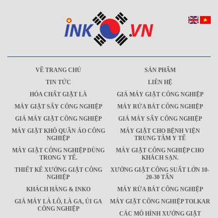
VỀ TRANG CHỦ
SẢN PHẨM
TIN TỨC
LIÊN HỆ
HÓA CHẤT GIẶT LÀ
GIÁ MÁY GIẶT CÔNG NGHIỆP
MÁY GIẶT SẤY CÔNG NGHIỆP
MÁY RỬA BÁT CÔNG NGHIỆP
GIÁ MÁY GIẶT CÔNG NGHIỆP
GIÁ MÁY SẤY CÔNG NGHIỆP
MÁY GIẶT KHÔ QUẦN ÁO CÔNG
MÁY GIẶT CHO BỆNH VIỆN
NGHIỆP
TRUNG TÂM Y TẾ
MÁY GIẶT CÔNG NGHIỆP DÙNG
MÁY GIẶT CÔNG NGHIỆP CHO
TRONG Y TẾ.
KHÁCH SẠN.
THIẾT KẾ XƯỞNG GIẶT CÔNG
XƯỞNG GIẶT CÔNG SUẤT LỚN 10-
NGHIỆP
20-30 TẤN
KHÁCH HÀNG & INKO
MÁY RỬA BÁT CÔNG NGHIỆP
GIÁ MÁY LÀ LÔ, LÀ GA, ỦI GA
MÁY GIẶT CÔNG NGHIỆP TOLKAR
CÔNG NGHIỆP
CÁC MÔ HÌNH XƯỞNG GIẶT