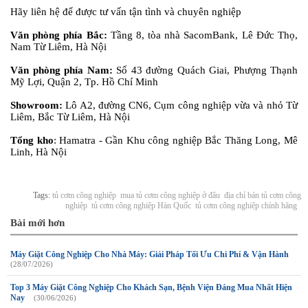
Hãy liên hệ để được tư vấn tận tình và chuyên nghiệp
Văn phòng phía Bắc:
Tầng 8, tòa nhà SacomBank, Lê Đức Thọ,
Nam Từ Liêm, Hà Nội
Văn phòng phía Nam:
Số 43 đường Quách Giai, Phượng Thạnh
Mỹ Lợi, Quận 2, Tp. Hồ Chí Minh
Showroom:
Lô A2, đường CN6, Cụm công nghiệp vừa và nhỏ Từ
Liêm, Bắc Từ Liêm, Hà Nội
Tổng kho
: Hamatra - Gần Khu công nghiệp Bắc Thăng Long, Mê
Linh, Hà Nội
Tags:
tủ cơm công nghiệp
mua tủ cơm công nghiệp ở đâu
địa chỉ bán tủ cơm công
nghiệp
tủ cơm công nghiệp Hàn Quốc
tủ cơm công nghiệp chính hãng
Bài mới hơn
Máy Giặt Công Nghiệp Cho Nhà Máy: Giải Pháp Tối Ưu Chi Phí & Vận Hành
(28/07/2026)
Top 3 Máy Giặt Công Nghiệp Cho Khách Sạn, Bệnh Viện Đáng Mua Nhất Hiện
Nay
(30/06/2026)