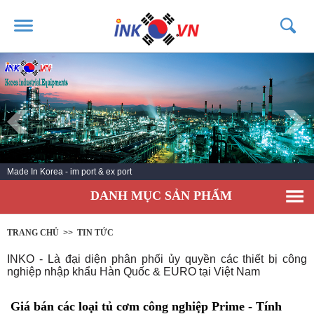
TRANG CHỦ
GIỚI THIỆU
SẢN PHẨM
DỊCH VỤ
Made In Korea - im port & ex port
TIN TỨC
DANH MỤC SẢN PHẨM
LIÊN HỆ
KHÁCH HÀNG
TRANG CHỦ
>>
TIN TỨC
INKO - Là đại diện phân phối ủy quyền các thiết bị công
nghiệp nhập khẩu Hàn Quốc & EURO tại Việt Nam
Giá bán các loại tủ cơm công nghiệp Prime - Tính