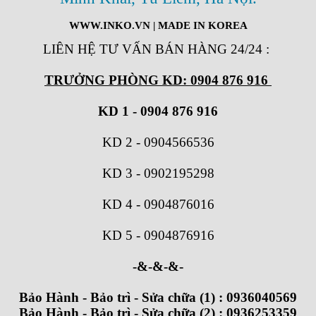
WWW.INKO.VN
| MADE IN KOREA
LIÊN HỆ TƯ VẤN BÁN HÀNG 24/24
:
TRƯỞNG PHÒNG KD: 0904 876 916
KD 1 - 0904 876 916
KD 2
-
0904566536
KD 3
-
0902195298
KD 4
-
0904876016
KD 5
-
0904876916
-&-&-&-
Bảo Hành - Bảo trì - Sửa chữa (1) : 0936040569
Bảo Hành - Bảo trì - Sửa chữa (2) : 0936253359