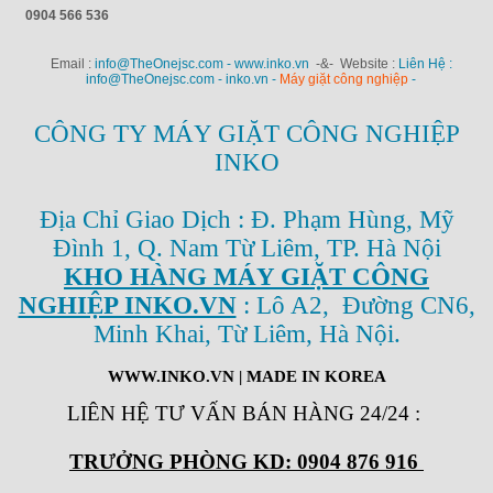
0904 566 536
Email :
info@TheOnejsc.com - www.inko.vn
-&- Website :
Liên Hệ :
info@TheOnejsc.com - inko.vn -
Máy giặt công nghiệp
-
CÔNG TY MÁY GIẶT CÔNG NGHIỆP
INKO
Địa Chỉ Giao Dịch : Đ. Phạm Hùng, Mỹ
Đình 1, Q. Nam Từ Liêm, TP. Hà Nội
KHO HÀNG MÁY GIẶT CÔNG
NGHIỆP INKO.VN
: Lô A2, Đường CN6,
Minh Khai, Từ Liêm, Hà Nội.
WWW.INKO.VN
| MADE IN KOREA
LIÊN HỆ TƯ VẤN BÁN HÀNG 24/24
:
TRƯỞNG PHÒNG KD: 0904 876 916