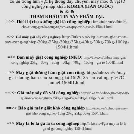
tối ưu trong lĩnh vực hệ thống dây chuyền, máy móc & vật tư
công nghiệp nhập khẩu
KOREA (HÀN QUỐC)
-&-&-&-
THAM KHẢO TIN SẢN PHẨM TẠI.
=>> Thiết bị cho xưởng giặt là công nghiệp:
http://inko.vn/vi/thiet-bi-
cho-xuong-giat-la-cong-nghiep-va-quy-trinh-giat-la-1504i1.html
=>>
http://inko.vn/vi/gia-may-giat-may-
Giá máy giặt sấy công nghiệp
say-cong-nghiep-20kg-25kg-30kg-35kg-40kg-50kg-70kg-100kg-
1504i1.html
=>> Bán máy giặt công nghiệp INKO:
http://inko.vn/vi/ban-may-giat-
cong-nghiep-25kg---30kg---35kg---50kg---70kg---100kg---gia-re-1504i1.html
=>> Máy giặt đường hầm giặt con rồng:
http://inko.vn/vi/may-
giat-duong-ham-cho-xuong-giat-15-20-25-tan-vai-ngay-%7C-
tunnel-1504i1.html
==>> Giá máy sấy đồ vải công nghiệp
http://inko.vn/vi/bao-gia-may-say-
quan-ao-cong-nghiep-25kg-30kg-45kg-55kg-100kg-1504i1.html
==>> Báo giá máy giặt khô công nghiệp
http://inko.vn/vi/bao-gia-may-
giat-kho-cong-nghiep-15kg-20kg-25kg-30kg-1504i1.html
=>> Máy là lô là ga là ủi công nghiệp
http://inko.vn/vi/gia-may-la-lo-la-
ga-ui-ga-cong-nghiep-1504i1.html