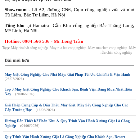
Showroom
- Lô A2, đường CN6, Cụm công nghiệp vừa và nhỏ
Từ Liêm, Bắc Từ Liêm, Hà Nội
Tổng kho
tại Hamatra - Gần Khu công nghiệp Bắc Thăng Long,
Mê Linh, Hà Nội.
Hotline: 0904 566 536 - Mr Long Trần
Tags:
Máy rửa bát công nghiệp
May rua bat cong nghiep
May rua chen cong nghiep
Máy
rửa chén công nghiệp
Bài mới hơn
Máy Giặt Công Nghiệp Cho Nhà Máy: Giải Pháp Tối Ưu Chi Phí & Vận Hành
(28/07/2026)
Top 3 Máy Giặt Công Nghiệp Cho Khách Sạn, Bệnh Viện Đáng Mua Nhất Hiện
Nay
(30/06/2026)
Giải Pháp Cung Cấp & Đấu Thầu Máy Giặt, Máy Sấy Công Nghiệp Cho Các
Cấp Trường Học
(16/06/2026)
Hướng Dẫn Thiết Kế Phân Khu & Quy Trình Vận Hành Xưởng Giặt Là Công
Nghiệp
(04/06/2026)
Quy Trình Vận Hành Xưởng Giặt Là Công Nghiệp Cho Khách Sạn, Resort