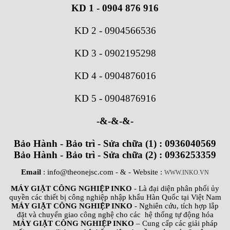
KD 1 - 0904 876 916
KD 2
-
0904566536
KD 3
-
0902195298
KD 4
-
0904876016
KD 5
-
0904876916
-&-&-&-
Bảo Hành - Bảo trì - Sửa chữa (1) : 0936040569
Bảo Hành - Bảo trì - Sửa chữa (2) : 0936253359
Email
: info@theonejsc.com
- & - Website :
WWW.INKO.VN
MÁY GIẶT CÔNG NGHIỆP INKO
- Là đại diện phân phối ủy
quyền các thiết bị công nghiệp nhập khẩu Hàn Quốc tại Việt Nam
MÁY GIẶT CÔNG NGHIỆP INKO
- Nghiên cứu, tích hợp lắp
đặt và chuyển giao công nghệ cho các hệ thống tự động hóa
MÁY GIẶT CÔNG NGHIỆP INKO
– Cung cấp các giải pháp