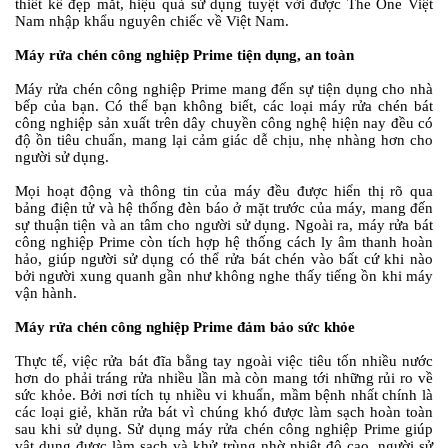
thiết kế đẹp mắt, hiệu quả sử dụng tuyệt vời được The One Việt
Nam nhập khẩu nguyên chiếc về Việt Nam.
Máy rửa chén công nghiệp Prime tiện dụng, an toàn
Máy rửa chén công nghiệp Prime mang đến sự tiện dụng cho nhà
bếp của bạn. Có thể bạn không biết, các loại máy rửa chén bát
công nghiệp sản xuất trên dây chuyền công nghệ hiện nay đều có
độ ồn tiêu chuẩn, mang lại cảm giác dễ chịu, nhẹ nhàng hơn cho
người sử dụng.
Mọi hoạt động và thông tin của máy đều được hiển thị rõ qua
bảng điện tử và hệ thống đèn báo ở mặt trước của máy, mang đến
sự thuận tiện và an tâm cho người sử dụng. Ngoài ra, máy rửa bát
công nghiệp Prime còn tích hợp hệ thống cách ly âm thanh hoàn
hảo, giúp người sử dụng có thể rửa bát chén vào bất cứ khi nào
bởi người xung quanh gần như không nghe thấy tiếng ồn khi máy
vận hành.
Máy rửa chén công nghiệp Prime đảm bảo sức khỏe
Thực tế, việc rửa bát đĩa bằng tay ngoài việc tiêu tốn nhiều nước
hơn do phải tráng rửa nhiều lần mà còn mang tới những rủi ro về
sức khỏe. Bởi nơi tích tụ nhiều vi khuẩn, mầm bệnh nhất chính là
các loại giẻ, khăn rửa bát vì chúng khó được làm sạch hoàn toàn
sau khi sử dụng. Sử dụng máy rửa chén công nghiệp Prime giúp
vật dụng được làm sạch và khử trùng nhờ nhiệt độ cao, người sử