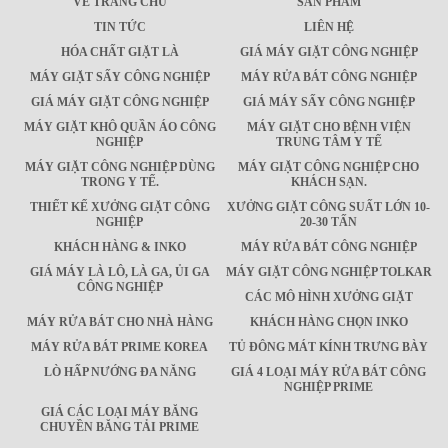
VỀ TRANG CHỦ
SẢN PHẨM
TIN TỨC
LIÊN HỆ
HÓA CHẤT GIẶT LÀ
GIÁ MÁY GIẶT CÔNG NGHIỆP
MÁY GIẶT SẤY CÔNG NGHIỆP
MÁY RỬA BÁT CÔNG NGHIỆP
GIÁ MÁY GIẶT CÔNG NGHIỆP
GIÁ MÁY SẤY CÔNG NGHIỆP
MÁY GIẶT KHÔ QUẦN ÁO CÔNG
MÁY GIẶT CHO BỆNH VIỆN
NGHIỆP
TRUNG TÂM Y TẾ
MÁY GIẶT CÔNG NGHIỆP DÙNG
MÁY GIẶT CÔNG NGHIỆP CHO
TRONG Y TẾ.
KHÁCH SẠN.
THIẾT KẾ XƯỞNG GIẶT CÔNG
XƯỞNG GIẶT CÔNG SUẤT LỚN 10-
NGHIỆP
20-30 TẤN
KHÁCH HÀNG & INKO
MÁY RỬA BÁT CÔNG NGHIỆP
GIÁ MÁY LÀ LÔ, LÀ GA, ỦI GA
MÁY GIẶT CÔNG NGHIỆP TOLKAR
CÔNG NGHIỆP
CÁC MÔ HÌNH XƯỞNG GIẶT
MÁY RỬA BÁT CHO NHÀ HÀNG
KHÁCH HÀNG CHỌN INKO
MÁY RỬA BÁT PRIME KOREA
TỦ ĐÔNG MÁT KÍNH TRƯNG BÀY
LÒ HẤP NƯỚNG ĐA NĂNG
GIÁ 4 LOẠI MÁY RỬA BÁT CÔNG
NGHIỆP PRIME
GIÁ CÁC LOẠI MÁY BĂNG
CHUYỀN BĂNG TẢI PRIME