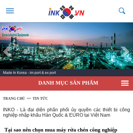
TRANG CHỦ
GIỚI THIỆU
SẢN PHẨM
DỊCH VỤ
Made In Korea - im port & ex port
TIN TỨC
DANH MỤC SẢN PHẨM
LIÊN HỆ
KHÁCH HÀNG
TRANG CHỦ
>>
TIN TỨC
INKO - Là đại diện phân phối ủy quyền các thiết bị công
nghiệp nhập khẩu Hàn Quốc & EURO tại Việt Nam
Tại sao nên chọn mua máy rửa chén công nghiệp