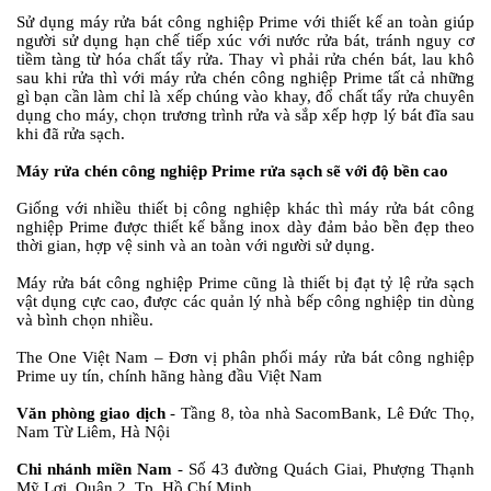
Sử dụng máy rửa bát công nghiệp Prime với thiết kế an toàn giúp
người sử dụng hạn chế tiếp xúc với nước rửa bát, tránh nguy cơ
tiềm tàng từ hóa chất tẩy rửa. Thay vì phải rửa chén bát, lau khô
sau khi rửa thì với máy rửa chén công nghiệp Prime tất cả những
gì bạn cần làm chỉ là xếp chúng vào khay, đổ chất tẩy rửa chuyên
dụng cho máy, chọn trương trình rửa và sắp xếp hợp lý bát đĩa sau
khi đã rửa sạch.
Máy rửa chén công nghiệp Prime rửa sạch sẽ với độ bền cao
Giống với nhiều thiết bị công nghiệp khác thì máy rửa bát công
nghiệp Prime được thiết kế bằng inox dày đảm bảo bền đẹp theo
thời gian, hợp vệ sinh và an toàn với người sử dụng.
Máy rửa bát công nghiệp Prime cũng là thiết bị đạt tỷ lệ rửa sạch
vật dụng cực cao, được các quản lý nhà bếp công nghiệp tin dùng
và bình chọn nhiều.
The One Việt Nam – Đơn vị phân phối máy rửa bát công nghiệp
Prime uy tín, chính hãng hàng đầu Việt Nam
Văn phòng giao dịch
- Tầng 8, tòa nhà SacomBank, Lê Đức Thọ,
Nam Từ Liêm, Hà Nội
Chi nhánh miền Nam
- Số 43 đường Quách Giai, Phượng Thạnh
Mỹ Lợi, Quận 2, Tp. Hồ Chí Minh