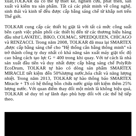
xuất,TOLKAR đã có thể tự thiết kế, nghiên cứu, phát triển, sản
xuất và kiểm tra sản phẩm. Tất cả các phát minh về công nghệ,
sinh thái và kinh tế đều được cấp bằng sáng chế từ khắp nơi trên
Thế giới.
TOLKAR cung cấp các thiết bị giặt là với tất cả mức công suất
bên cạnh việc phân phối các thiết bị đến từ các thương hiệu hàng
đầu như LAVATEC, BIKO, COLMAC, SPEEDQUEEN, CHICAGO
và RENZACCI. Trong năm 2008, TOLKAR đã mua lại SMARTEX
,được cấp bằng sáng chế cho "Hệ thống cân bằng thông minh" và
trở thành công ty duy nhất có khả năng sản xuất máy giặt tốc độ
cao bằng cách tạo lực G = 400 trong khi quay. Với tư cách là nhà
sản xuất đầu tiên và duy nhất được cấp bằng sáng chế PolyRib
EcoDrum, TOLKAR tự hào có dòng sản phẩm SMARTEX
MIRACLE tiết kiệm đến 50%lượng nước,hóa chất và năng lượng
nhiệt. Trong năm 2013, TOLKAR tự hào thông báo SMARTEX
Miracle + TS có hệ thống bồn chứa nước giúp tiết kiệm thêm 25%
lượng nước. Với quan điểm thay đổi một mình là không hiệu quả,
TOLKAR sẽ duy
trì sự lãnh đạo phù hợp đối với các thế hệ tiếp
theo.