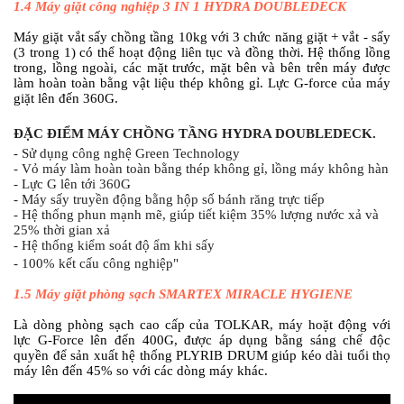
1.4
Máy giặt công nghiệp 3 IN 1 HYDRA DOUBLEDECK
Máy giặt vắt sấy chồng tầng 10kg
với 3 chức năng giặt + vắt - sấy
(3 trong 1) có thể hoạt động liên tục và đồng thời. Hệ thống lồng
trong, lồng ngoài, các mặt trước, mặt bên và bên trên máy được
làm hoàn toàn bằng vật liệu thép không gỉ. Lực G-force của máy
giặt lên đến 360G.
ĐẶC ĐIỂM MÁY CHỒNG TẦNG HYDRA DOUBLEDECK.
- Sử dụng công nghệ Green Technology
- Vỏ máy làm hoàn toàn bằng thép không gỉ, lồng máy không hàn
- Lực G lên tới 360G
- Máy sấy truyền động bằng hộp số bánh răng trực tiếp
- Hệ thống phun mạnh mẽ, giúp tiết kiệm 35% lượng nước xả và 
25% thời gian xả
- Hệ thống kiểm soát độ ẩm khi sấy
- 100% kết cấu công nghiệp"
1.5
Máy giặt phòng sạch SMARTEX MIRACLE HYGIENE
Là dòng phòng sạch cao cấp của TOLKAR, máy hoặt động với
lực G-Force lên đến 400G, được áp dụng bằng sáng chế độc
quyền để sản xuất hệ thống PLYRIB DRUM giúp kéo dài tuổi thọ
máy lên đến 45% so với các dòng máy khác.