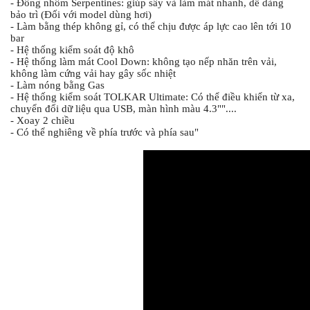
- Đồng nhôm Serpentines: giúp sấy và làm mát nhanh, dễ dàng 
bảo trì (Đối với model dùng hơi)
- Làm bằng thép không gỉ, có thể chịu được áp lực cao lên tới 10 
bar
- Hệ thống kiểm soát độ khô
- Hệ thống làm mát Cool Down: không tạo nếp nhăn trên vải, 
không làm cứng vải hay gây sốc nhiệt
- Làm nóng bằng Gas
- Hệ thống kiểm soát TOLKAR Ultimate: Có thể điều khiển từ xa, 
chuyển đổi dữ liệu qua USB, màn hình màu 4.3""....
- Xoay 2 chiều
- Có thể nghiêng về phía trước và phía sau"