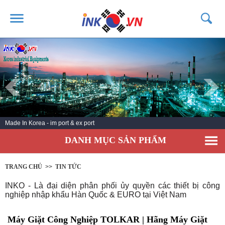
TRANG CHỦ
GIỚI THIỆU
SẢN PHẨM
DỊCH VỤ
Made In Korea - im port & ex port
TIN TỨC
DANH MỤC SẢN PHẨM
LIÊN HỆ
KHÁCH HÀNG
TRANG CHỦ
>>
TIN TỨC
INKO - Là đại diện phân phối ủy quyền các thiết bị công
nghiệp nhập khẩu Hàn Quốc & EURO tại Việt Nam
Máy Giặt Công Nghiệp TOLKAR | Hãng Máy Giặt