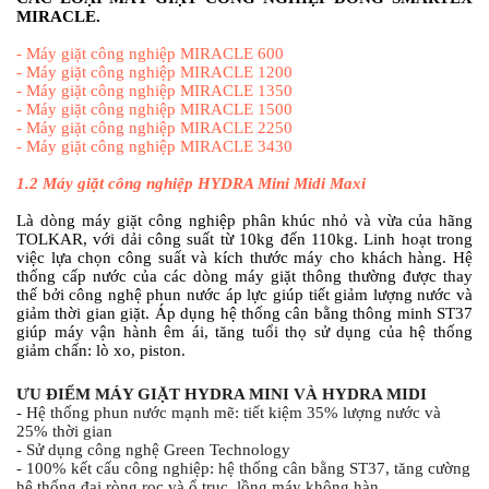
MIRACLE.
-
Máy giặt công nghiệp MIRACLE 600
-
Máy giặt công nghiệp MIRACLE 1200
-
Máy giặt công nghiệp MIRACLE 1350
-
Máy giặt công nghiệp MIRACLE 1500
-
Máy giặt công nghiệp MIRACLE 2250
-
Máy giặt công nghiệp MIRACLE 3430
1.2
Máy giặt công nghiệp HYDRA Mini Midi Maxi
Là dòng máy giặt công nghiệp phân khúc nhỏ và vừa của hãng
TOLKAR, với dải công suất từ 10kg đến 110kg. Linh hoạt trong
việc lựa chọn công suất và kích thước máy cho khách hàng. Hệ
thống cấp nước của các dòng máy giặt thông thường được thay
thế bởi công nghệ phun nước áp lực giúp tiết giảm lượng nước và
giảm thời gian giặt. Áp dụng hệ thống cân bằng thông minh ST37
giúp máy vận hành êm ái, tăng tuổi thọ sử dụng của hệ thống
giảm chấn: lò xo, piston.
ƯU ĐIỂM MÁY GIẶT HYDRA MINI VÀ HYDRA MIDI
- Hệ thống phun nước mạnh mẽ: tiết kiệm 35% lượng nước và 
25% thời gian
- Sử dụng công nghệ Green Technology
- 100% kết cấu công nghiệp: hệ thống cân bằng ST37, tăng cường 
hệ thống đai ròng rọc và ổ trục, lồng máy không hàn