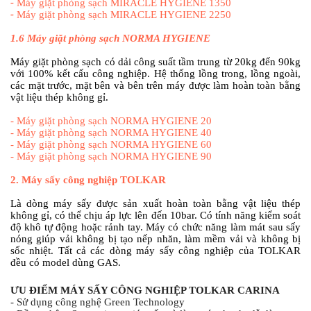
-
Máy giặt phòng sạch MIRACLE HYGIENE 1350
-
Máy giặt phòng sạch MIRACLE HYGIENE 2250
1.6
Máy giặt phòng sạch NORMA HYGIENE
Máy giặt phòng sạch có dải công suất tầm trung từ 20kg đến 90kg
với 100% kết cấu công nghiệp. Hệ thống lồng trong, lồng ngoài,
các mặt trước, mặt bên và bên trên máy được làm hoàn toàn bằng
vật liệu thép không gỉ.
-
Máy giặt phòng sạch NORMA HYGIENE 20
-
Máy giặt phòng sạch NORMA HYGIENE 40
-
Máy giặt phòng sạch NORMA HYGIENE 60
-
Máy giặt phòng sạch NORMA HYGIENE 90
2.
Máy sấy công nghiệp TOLKAR
Là dòng máy sấy được sản xuất hoàn toàn bằng vật liệu thép
không gỉ, có thể chịu áp lực lên đến 10bar. Có tính năng kiểm soát
độ khô tự động hoặc rảnh tay. Máy có chức năng làm mát sau sấy
nóng giúp vải không bị tạo nếp nhăn, làm mềm vải và không bị
sốc nhiệt. Tất cả các dòng máy sấy công nghiệp của TOLKAR
đều có model dùng GAS.
ƯU ĐIỂM MÁY SẤY CÔNG NGHIỆP TOLKAR CARINA
- Sử dụng công nghệ Green Technology