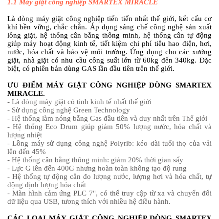
1.1
Máy giặt công nghiệp SMARTEX MIRACLE
Là dòng máy giặt công nghiệp tiến tiến nhất thế giới, kết cấu cơ
khí bền vững, chắc chắn. Áp dụng sáng chế công nghệ sản xuất
lồng giặt, hệ thống cân bằng thông minh, hệ thống cân tự động
giúp máy hoạt động kinh tế, tiết kiệm chi phí tiêu hao điện, hơi,
nước, hóa chất và bảo vệ môi trường. Ứng dụng cho các xưởng
giặt, nhà giặt có nhu cầu công suất lớn từ 60kg đến 340kg. Đặc
biệt, có phiên bản dùng GAS lần đầu tiên trên thế giới.
ƯU ĐIỂM MÁY GIẶT CÔNG NGHIỆP DÒNG SMARTEX
MIRACLE.
- Là dòng máy giặt có tính kinh tế nhất thế giới
- Sử dụng công nghệ Green Technology
- Hệ thống làm nóng bằng Gas đầu tiên và duy nhất trên Thế giới
- Hệ thống Eco Drum giúp giảm 50% lượng nước, hóa chất và
lượng nhiệt
- Lồng máy sử dụng công nghệ Polyrib: kéo dài tuổi thọ của vải
lên đến 45%
- Hệ thống cân bằng thông minh: giảm 20% thời gian sấy
- Lực G lên đến 400G nhưng hoàn toàn không tạo độ rung
- Hệ thống tự động cân đo lượng nước, lượng hơi và hóa chất, tự
động định lượng hóa chất
- Màn hình cảm ứng PLC 7", có thể truy cập từ xa và chuyển đổi
dữ liệu qua USB, tương thích với nhiều hệ điều hành.
CÁC LOẠI MÁY GIẶT CÔNG NGHIỆP DÒNG SMARTEX