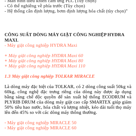
- Màn hình điều khiển cảm ứng PLC (Tùy chọn)
- Có thể nghiêng về phía trước (Tùy chọn)
- Hệ thống cân định lượng, bơm định lượng hóa chất (tùy chọn)"
CÔNG SUẤT DÒNG MÁY GIẶT CÔNG NGHIỆP HYDRA 
MAXI.
-
Máy giặt công nghiệp HYDRA Maxi
+
Máy giặt công nghiệp HYDRA Maxi 60
+
Máy giặt công nghiệp HYDRA Maxi 80
+
Máy giặt công nghiệp HYDRA Maxi 110
1.3
Máy giặt công nghiệp TOLKAR MIRACLE
Là dòng máy đặc biệt của TOLKAR, có 2 dòng công suất 50kg và
60kg, công nghệ đặc trưng riêng của dòng này được áp dụng
bằng sáng chế độc quyền để sản xuất hệ thống ECODRUM và
PLYRIB DRUM của dòng máy giặt cao cấp SMARTEX giúp giảm
50% tiêu hao nước, hóa chất và lượng nhiệt, kéo dài tuổi thọ máy
lên đến 45% so với các dòng máy thông thường.
-
Máy giặt công nghiệp MIRACLE 50
-
Máy giặt công nghiệp MIRACLE 60