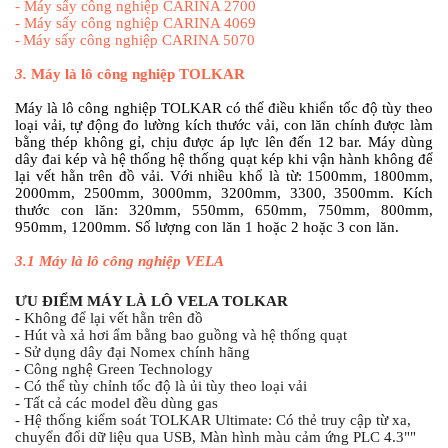
-
Máy sấy công nghiệp CARINA 2700
-
Máy sấy công nghiệp CARINA 4069
-
Máy sấy công nghiệp CARINA 5070
3.
Máy là lô công nghiệp TOLKAR
Máy là lô công nghiệp TOLKAR có thể điều khiển tốc độ tùy theo
loại vải, tự động đo lường kích thước vải, con lăn chính được làm
bằng thép không gỉ, chịu được áp lực lên đến 12 bar. Máy dùng
dây đai kép và hệ thống hệ thống quạt kép khi vận hành không để
lại vết hằn trên đồ vải. Với nhiều khổ là từ: 1500mm, 1800mm,
2000mm, 2500mm, 3000mm, 3200mm, 3300, 3500mm. Kích
thước con lăn: 320mm, 550mm, 650mm, 750mm, 800mm,
950mm, 1200mm. Số lượng con lăn 1 hoặc 2 hoặc 3 con lăn.
3.1
Máy là lô công nghiệp VELA
ƯU ĐIỂM MÁY LÀ LÔ VELA TOLKAR
- Không để lại vết hằn trên đồ
- Hút và xả hơi ẩm bằng bao guồng và hệ thống quạt
- Sử dụng dây đại Nomex chính hãng
- Công nghệ Green Technology
- Có thể tùy chỉnh tốc độ là ủi tùy theo loại vải
- Tất cả các model đều dùng gas
- Hệ thống kiểm soát TOLKAR Ultimate: Có thẻ truy cập từ xa, 
chuyển đổi dữ liệu qua USB, Màn hình màu cảm ứng PLC 4.3""