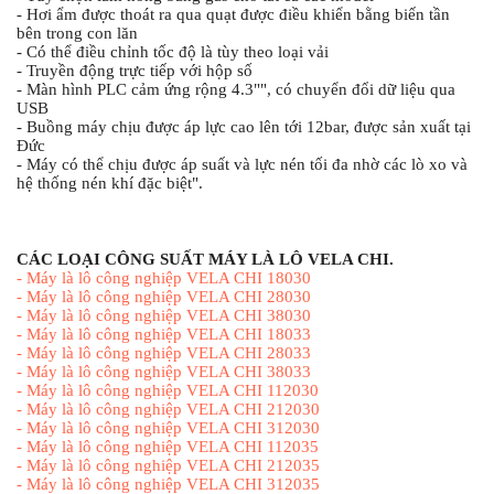
- Hơi ẩm được thoát ra qua quạt được điều khiển bằng biến tần 
bên trong con lăn
- Có thể điều chỉnh tốc độ là tùy theo loại vải
- Truyền động trực tiếp với hộp số
- Màn hình PLC cảm ứng rộng 4.3"", có chuyển đổi dữ liệu qua 
USB
- Buồng máy chịu được áp lực cao lên tới 12bar, được sản xuất tại 
Đức
- Máy có thể chịu được áp suất và lực nén tối đa nhờ các lò xo và 
hệ thống nén khí đặc biệt".
CÁC LOẠI CÔNG SUẤT MÁY LÀ LÔ VELA CHI.
-
Máy là lô công nghiệp VELA CHI 18030
-
Máy là lô công nghiệp VELA CHI 28030
-
Máy là lô công nghiệp VELA CHI 38030
-
Máy là lô công nghiệp VELA CHI 18033
-
Máy là lô công nghiệp VELA CHI 28033
-
Máy là lô công nghiệp VELA CHI 38033
-
Máy là lô công nghiệp VELA CHI 112030
-
Máy là lô công nghiệp VELA CHI 212030
-
Máy là lô công nghiệp VELA CHI 312030
-
Máy là lô công nghiệp VELA CHI 112035
-
Máy là lô công nghiệp VELA CHI 212035
-
Máy là lô công nghiệp VELA CHI 312035