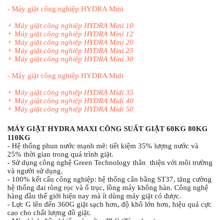
-
Máy giặt công nghiệp HYDRA Mini
+
Máy giặt công nghiệp HYDRA Mini 10
+
Máy giặt công nghiệp HYDRA Mini 12
+
Máy giặt công nghiệp HYDRA Mini 20
+
Máy giặt công nghiệp HYDRA Mini 25
+
Máy giặt công nghiệp HYDRA Mini 30
-
Máy giặt công nghiệp HYDRA Midi
+
Máy giặt công nghiệp HYDRA Midi 35
+
Máy giặt công nghiệp HYDRA Midi 40
+
Máy giặt công nghiệp HYDRA Midi 50
MÁY GIẶT HYDRA MAXI CÔNG SUẤT GIẶT 60KG 80KG 
110KG
- Hệ thống phun nước mạnh mẽ: tiết kiệm 35% lượng nước và 
25% thời gian trong quá trình giặt.
- Sử dụng công nghệ Green Technology thân  thiện với môi trường 
và người sử dụng.
- 100% kết cấu công nghiệp: hệ thống cân bằng ST37, tăng cường 
hệ thống đai ròng rọc và ổ trục, lồng máy không hàn. Công nghệ 
hàng đầu thế giới hiện nay mà ít dùng máy giặt có được.
- Lực G lên đến 360G giặt sạch hơn, độ khô lớn hơn, hiệu quả cực 
cao cho chất lượng đồ giặt.