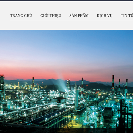
TRANG CHỦ
GIỚI THIỆU
SẢN PHẨM
DỊCH VỤ
TIN T