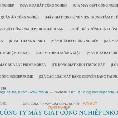
 NGHIỆP
|
MÁY RỬA BÁT CÔNG NGHIỆP
|
GIÁ MÁY GIẶT CÔNG NGHI
 QUẦN ÁO CÔNG NGHIỆP
|
MÁY GIẶT CHO BỆNH VIỆN TRUNG TÂM Y TẾ
Y GIẶT CÔNG NGHIỆP CHO KHÁCH SẠN.
|
THIẾT KẾ XƯỞNG GIẶT CÔN
ẤN
|
KHÁCH HÀNG & INKO
|
MÁY RỬA BÁT CÔNG NGHIỆP
|
GIÁ MÁY
G NGHIỆP TOLKAR
|
CÁC MÔ HÌNH XƯỞNG GIẶT
|
MÁY RỬA BÁT CH
MÁY RỬA BÁT PRIME KOREA
|
TỦ ĐÔNG MÁT KÍNH TRƯNG BÀY
|
LÒ 
CÔNG NGHIỆP PRIME
|
GIÁ CÁC LOẠI MÁY BĂNG CHUYỀN BĂNG TẢI PR
 536
fo@TheOnejsc.com - www.inko.vn
-&- Website :
Liên Hệ : info@TheOnejsc.com - i
RVED.
MAY GIAT
TỔNG CÔNG TY MÁY GIẶT CÔNG NGHIỆP -
T
CONG NGHIEP
CÔNG TY MÁY GIẶT CÔNG NGHIỆP INK