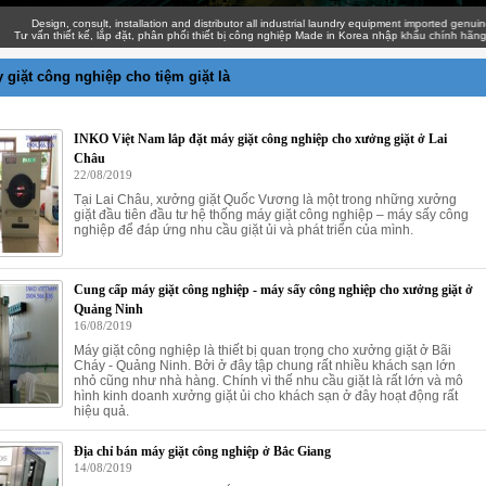
Design, consult, installation and distributor all industrial laundry equipment imported genuine with
ấn thiết kế, lắp đặt, phân phối thiết bị công nghiệp Made in Korea nhập khẩu chính hãng giá c
 giặt công nghiệp cho tiệm giặt là
INKO Việt Nam lắp đặt máy giặt công nghiệp cho xưởng giặt ở Lai
Châu
22/08/2019
Tại Lai Châu, xưởng giặt Quốc Vương là một trong những xưởng
giặt đầu tiên đầu tư hệ thống máy giặt công nghiệp – máy sấy công
nghiệp để đáp ứng nhu cầu giặt ủi và phát triển của mình.
Cung cấp máy giặt công nghiệp - máy sấy công nghiệp cho xưởng giặt ở
Quảng Ninh
16/08/2019
Máy giặt công nghiệp là thiết bị quan trọng cho xưởng giặt ở Bãi
Cháy - Quảng Ninh. Bởi ở đây tập chung rất nhiều khách sạn lớn
nhỏ cũng như nhà hàng. Chính vì thế nhu cầu giặt là rất lớn và mô
hình kinh doanh xưởng giặt ủi cho khách sạn ở đây hoạt động rất
hiệu quả.
Địa chỉ bán máy giặt công nghiệp ở Bắc Giang
14/08/2019