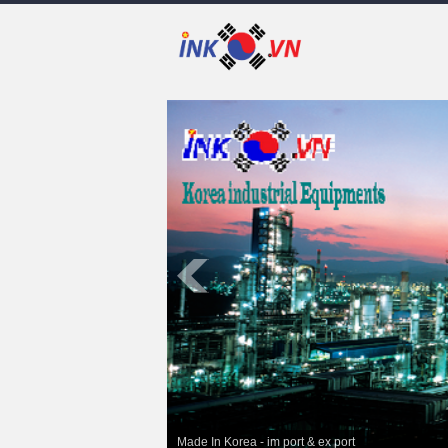
Made In Korea - im port & ex port