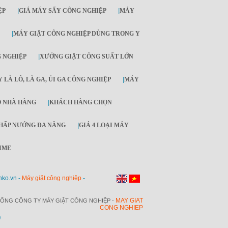
ỆP
|
GIÁ MÁY SẤY CÔNG NGHIỆP
|
MÁY
|
MÁY GIẶT CÔNG NGHIỆP DÙNG TRONG Y
G NGHIỆP
|
XƯỞNG GIẶT CÔNG SUẤT LỚN
 LÀ LÔ, LÀ GA, ỦI GA CÔNG NGHIỆP
|
MÁY
O NHÀ HÀNG
|
KHÁCH HÀNG CHỌN
HẤP NƯỚNG ĐA NĂNG
|
GIÁ 4 LOẠI MÁY
IME
nko.vn -
Máy giặt công nghiệp
-
MAY GIAT
ỔNG CÔNG TY MÁY GIẶT CÔNG NGHIỆP -
CONG NGHIEP
O