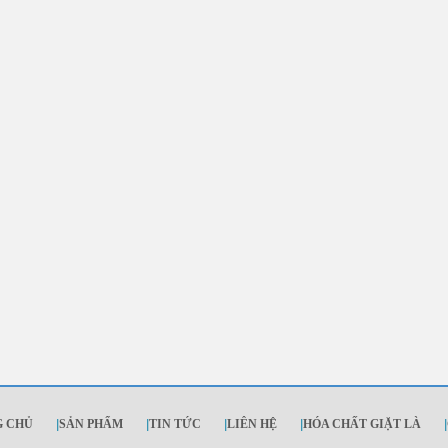
G CHỦ
|
SẢN PHẨM
|
TIN TỨC
|
LIÊN HỆ
|
HÓA CHẤT GIẶT LÀ
|