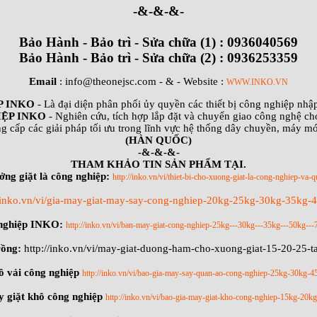
-&-&-&-
Bảo Hành - Bảo trì - Sửa chữa (1) : 0936040569
Bảo Hành - Bảo trì - Sửa chữa (2) : 0936253359
Email
: info@theonejsc.com
- & - Website :
WWW.INKO.VN
P INKO
- Là đại diện phân phối ủy quyền các thiết bị công nghiệp nh
ỆP INKO
- Nghiên cứu, tích hợp lắp đặt và chuyển giao công nghệ ch
g cấp các giải pháp tối ưu trong lĩnh vực hệ thống dây chuyền, máy m
(HÀN QUỐC)
-&-&-&-
THAM KHẢO TIN SẢN PHẨM TẠI.
ởng giặt là công nghiệp:
http://inko.vn/vi/thiet-bi-cho-xuong-giat-la-cong-nghiep-va-q
//inko.vn/vi/gia-may-giat-may-say-cong-nghiep-20kg-25kg-30kg-35kg
 nghiệp INKO:
http://inko.vn/vi/ban-may-giat-cong-nghiep-25kg---30kg---35kg---50kg---
rồng:
http://inko.vn/vi/may-giat-duong-ham-cho-xuong-giat-15-20-25-
ồ vải công nghiệp
http://inko.vn/vi/bao-gia-may-say-quan-ao-cong-nghiep-25kg-30kg-
 giặt khô công nghiệp
http://inko.vn/vi/bao-gia-may-giat-kho-cong-nghiep-15kg-20