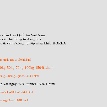
ập khẩu Hàn Quốc tại Việt Nam
o các hệ thống tự động hóa
óc & vật tư công nghiệp nhập khẩu
KOREA
uy-trinh-giat-la-1504i1.html
-40kg-50kg-70kg-100kg-1504i1.html
70kg---100kg---gia-re-1504i1.html
tan-vai-ngay-%7C-tunnel-1504i1.html
45kg-55kg-100kg-1504i1.html
kg-25kg-30kg-1504i1.html