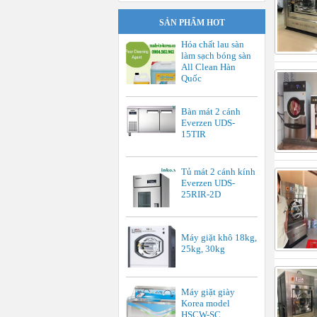
SẢN PHẨM HOT
Hóa chất lau sàn
làm sạch bóng sàn
All Clean Hàn
Quốc
Bàn mát 2 cánh
Everzen UDS-
15TIR
Tủ mát 2 cánh kính
Everzen UDS-
25RIR-2D
Máy giặt khô 18kg,
25kg, 30kg
Máy giặt giày
Korea model
HSCW-SC