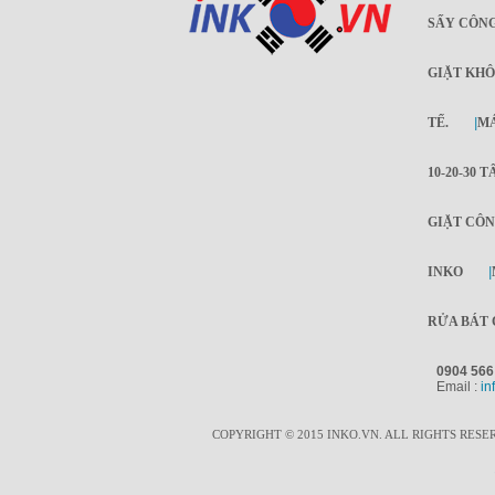
SẤY CÔNG
GIẶT KHÔ
TẾ.
|
MÁ
10-20-30 T
GIẶT CÔN
INKO
|
RỬA BÁT 
0904 566
Email :
in
COPYRIGHT © 2015 INKO.VN. ALL RIGHTS RESE