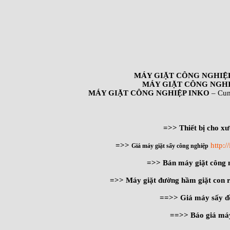
MÁY GIẶT CÔNG NGHIỆ
MÁY GIẶT CÔNG NGHI
MÁY GIẶT CÔNG NGHIỆP INKO
– Cun
=>> Thiết bị cho xư
=>>
http:
Giá máy giặt sấy công nghiệp
=>> Bán máy giặt công
=>> Máy giặt đường hầm giặt con 
==>> Giá máy sấy đ
==>> Báo giá máy