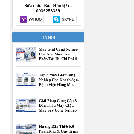
Sửa chữa Bảo Hành(2) -
0936253359
TIN HOT
Máy Giặt Công Nghiệp
Cho Nhà Máy: Giải
Pháp Tối Ưu Chi Phí &
Vận Hành
Top 3 Máy Giặt Công
Nghiệp Cho Khách Sạn,
Bệnh Viện Đáng Mua
Nhất Hiện Nay
Giải Pháp Cung Cấp &
Đấu Thầu Máy Giặt,
Máy Sấy Công Nghiệp
Cho Các Cấp Trường
Học
Hướng Dẫn Thiết Kế
Phân Khu & Quy Trình