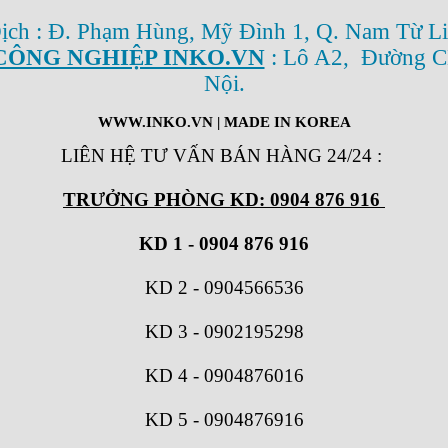
Dịch : Đ. Phạm Hùng, Mỹ Đình 1, Q. Nam Từ Li
CÔNG NGHIỆP INKO.VN
: Lô A2, Đường C
Nội.
WWW.INKO.VN
| MADE IN KOREA
LIÊN HỆ TƯ VẤN BÁN HÀNG 24/24
:
TRƯỞNG PHÒNG KD: 0904 876 916
KD 1 - 0904 876 916
KD 2
-
0904566536
KD 3
-
0902195298
KD 4
-
0904876016
KD 5
-
0904876916