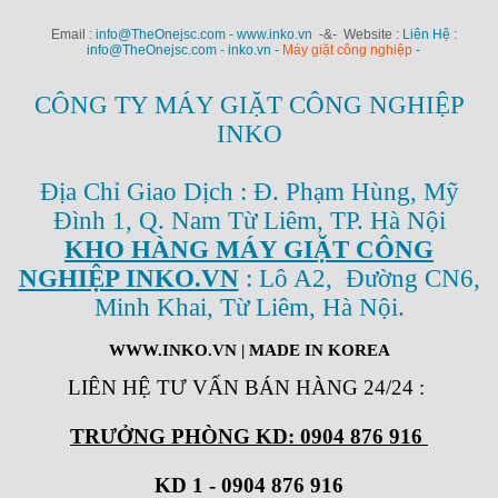
Email :
info@TheOnejsc.com - www.inko.vn
-&- Website :
Liên Hệ :
info@TheOnejsc.com - inko.vn -
Máy giặt công nghiệp
-
CÔNG TY MÁY GIẶT CÔNG NGHIỆP
INKO
Địa Chỉ Giao Dịch : Đ. Phạm Hùng, Mỹ
Đình 1, Q. Nam Từ Liêm, TP. Hà Nội
KHO HÀNG MÁY GIẶT CÔNG
NGHIỆP INKO.VN
: Lô A2, Đường CN6,
Minh Khai, Từ Liêm, Hà Nội.
WWW.INKO.VN
| MADE IN KOREA
LIÊN HỆ TƯ VẤN BÁN HÀNG 24/24
:
TRƯỞNG PHÒNG KD: 0904 876 916
KD 1 - 0904 876 916