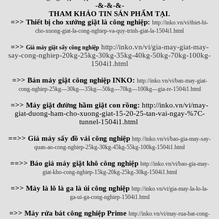
-&-&-&-
THAM KHẢO TIN SẢN PHẨM TẠI.
=>> Thiết bị cho xưởng giặt là công nghiệp:
http://inko.vn/vi/thiet-bi-
cho-xuong-giat-la-cong-nghiep-va-quy-trinh-giat-la-1504i1.html
=>>
http://inko.vn/vi/gia-may-giat-may-
Giá máy giặt sấy công nghiệp
say-cong-nghiep-20kg-25kg-30kg-35kg-40kg-50kg-70kg-100kg-
1504i1.html
=>> Bán máy giặt công nghiệp INKO:
http://inko.vn/vi/ban-may-giat-
cong-nghiep-25kg---30kg---35kg---50kg---70kg---100kg---gia-re-1504i1.html
=>> Máy giặt đường hầm giặt con rồng:
http://inko.vn/vi/may-
giat-duong-ham-cho-xuong-giat-15-20-25-tan-vai-ngay-%7C-
tunnel-1504i1.html
==>> Giá máy sấy đồ vải công nghiệp
http://inko.vn/vi/bao-gia-may-say-
quan-ao-cong-nghiep-25kg-30kg-45kg-55kg-100kg-1504i1.html
==>> Báo giá máy giặt khô công nghiệp
http://inko.vn/vi/bao-gia-may-
giat-kho-cong-nghiep-15kg-20kg-25kg-30kg-1504i1.html
=>> Máy là lô là ga là ủi công nghiệp
http://inko.vn/vi/gia-may-la-lo-la-
ga-ui-ga-cong-nghiep-1504i1.html
=>> Máy rửa bát công nghiệp Prime
http://inko.vn/vi/may-rua-bat-cong-