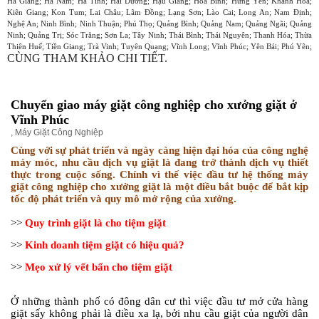
Hà Giang; Hà Nam; Hà Tĩnh; Hải Dương; Hậu Giang; Hòa Bình; Hưng Yên; Khánh Hòa;
Kiên Giang; Kon Tum; Lai Châu; Lâm Đồng; Lạng Sơn; Lào Cai; Long An; Nam Định;
Nghệ An; Ninh Bình; Ninh Thuận; Phú Thọ; Quảng Bình; Quảng Nam; Quảng Ngãi; Quảng
Ninh; Quảng Trị; Sóc Trăng; Sơn La; Tây Ninh; Thái Bình; Thái Nguyên; Thanh Hóa; Thừa
Thiên Huế; Tiền Giang; Trà Vinh; Tuyên Quang; Vĩnh Long; Vĩnh Phúc; Yên Bái; Phú Yên;
CÙNG THAM KHẢO CHI TIẾT.
Chuyển giao máy giặt công nghiệp cho xưởng giặt ở
Vĩnh Phúc
,
Máy Giặt Công Nghiệp
Cùng với sự phát triển và ngày càng hiện đại hóa của công nghệ
máy móc, nhu cầu dịch vụ giặt là đang trở thành dịch vụ thiết
thực trong cuộc sống. Chính vì thế việc đầu tư hệ thống máy
giặt công nghiệp cho xưởng giặt là một điều bắt buộc để bắt kịp
tốc độ phát triển và quy mô mở rộng của xưởng.
>>
Quy trình giặt là cho tiệm giặt
>>
Kinh doanh tiệm giặt có hiệu quả?
>>
Mẹo xử lý vết bẩn cho tiệm giặt
Ở những thành phố có đông dân cư thì việc đầu tư mở cửa hàng
giặt sấy không phải là điều xa lạ, bởi nhu cầu giặt của người dân