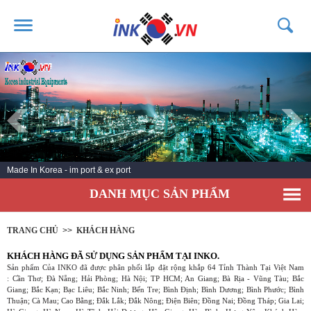
TRANG CHỦ
GIỚI THIỆU
SẢN PHẨM
DỊCH VỤ
Made In Korea - im port & ex port
TIN TỨC
DANH MỤC SẢN PHẨM
LIÊN HỆ
KHÁCH HÀNG
TRANG CHỦ
>>
KHÁCH HÀNG
KHÁCH HÀNG ĐÃ SỬ DỤNG SẢN PHẨM TẠI INKO.
Sản phẩm Của INKO đã được phân phối lắp đặt rộng khắp 64 Tỉnh Thành Tại Việt Nam
: Cần Thơ; Đà Nẵng; Hải Phòng; Hà Nội; TP HCM; An Giang; Bà Rịa - Vũng Tàu; Bắc
Giang; Bắc Kạn; Bạc Liêu; Bắc Ninh; Bến Tre; Bình Định; Bình Dương; Bình Phước; Bình
Thuận; Cà Mau; Cao Bằng; Đắk Lắk; Đắk Nông; Điện Biên; Đồng Nai; Đồng Tháp; Gia Lai;