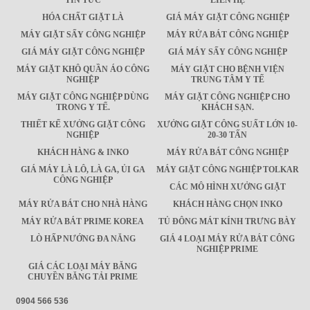
TIN TỨC
LIÊN HỆ
HÓA CHẤT GIẶT LÀ
GIÁ MÁY GIẶT CÔNG NGHIỆP
MÁY GIẶT SẤY CÔNG NGHIỆP
MÁY RỬA BÁT CÔNG NGHIỆP
GIÁ MÁY GIẶT CÔNG NGHIỆP
GIÁ MÁY SẤY CÔNG NGHIỆP
MÁY GIẶT KHÔ QUẦN ÁO CÔNG
MÁY GIẶT CHO BỆNH VIỆN
NGHIỆP
TRUNG TÂM Y TẾ
MÁY GIẶT CÔNG NGHIỆP DÙNG
MÁY GIẶT CÔNG NGHIỆP CHO
TRONG Y TẾ.
KHÁCH SẠN.
THIẾT KẾ XƯỞNG GIẶT CÔNG
XƯỞNG GIẶT CÔNG SUẤT LỚN 10-
NGHIỆP
20-30 TẤN
KHÁCH HÀNG & INKO
MÁY RỬA BÁT CÔNG NGHIỆP
GIÁ MÁY LÀ LÔ, LÀ GA, ỦI GA
MÁY GIẶT CÔNG NGHIỆP TOLKAR
CÔNG NGHIỆP
CÁC MÔ HÌNH XƯỞNG GIẶT
MÁY RỬA BÁT CHO NHÀ HÀNG
KHÁCH HÀNG CHỌN INKO
MÁY RỬA BÁT PRIME KOREA
TỦ ĐÔNG MÁT KÍNH TRƯNG BÀY
LÒ HẤP NƯỚNG ĐA NĂNG
GIÁ 4 LOẠI MÁY RỬA BÁT CÔNG
NGHIỆP PRIME
GIÁ CÁC LOẠI MÁY BĂNG
CHUYỀN BĂNG TẢI PRIME
0904 566 536