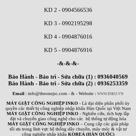
KD 2
-
0904566536
KD 3
-
0902195298
KD 4
-
0904876016
KD 5
-
0904876916
-&-&-&-
Bảo Hành - Bảo trì - Sửa chữa (1) : 0936040569
Bảo Hành - Bảo trì - Sửa chữa (2) : 0936253359
Email
: info@theonejsc.com
- & - Website :
WWW.INKO.VN
MÁY GIẶT CÔNG NGHIỆP INKO
- Là đại diện phân phối ủy
quyền các thiết bị công nghiệp nhập khẩu Hàn Quốc tại Việt Nam
MÁY GIẶT CÔNG NGHIỆP INKO
- Nghiên cứu, tích hợp lắp
đặt và chuyển giao công nghệ cho các hệ thống tự động hóa
MÁY GIẶT CÔNG NGHIỆP INKO
– Cung cấp các giải pháp
tối ưu trong lĩnh vực hệ thống dây chuyền, máy móc & vật tư
công nghiệp nhập khẩu
KOREA (HÀN QUỐC)