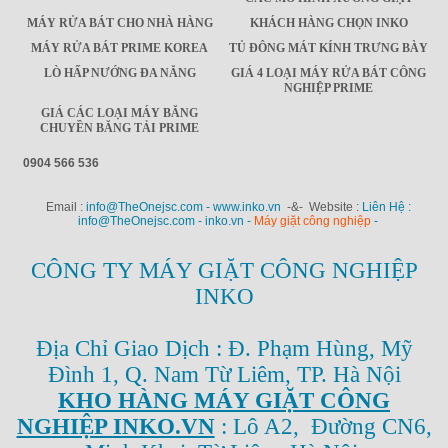
MÁY RỬA BÁT CHO NHÀ HÀNG
KHÁCH HÀNG CHỌN INKO
MÁY RỬA BÁT PRIME KOREA
TỦ ĐÔNG MÁT KÍNH TRƯNG BÀY
LÒ HẤP NƯỚNG ĐA NĂNG
GIÁ 4 LOẠI MÁY RỬA BÁT CÔNG
NGHIỆP PRIME
GIÁ CÁC LOẠI MÁY BĂNG
CHUYỀN BĂNG TẢI PRIME
0904 566 536
Email :
info@TheOnejsc.com - www.inko.vn
-&- Website :
Liên Hệ :
info@TheOnejsc.com - inko.vn -
Máy giặt công nghiệp
-
CÔNG TY MÁY GIẶT CÔNG NGHIỆP
INKO
Địa Chỉ Giao Dịch : Đ. Phạm Hùng, Mỹ
Đình 1, Q. Nam Từ Liêm, TP. Hà Nội
KHO HÀNG MÁY GIẶT CÔNG
NGHIỆP INKO.VN
: Lô A2, Đường CN6,