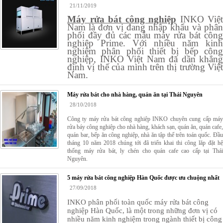
21/11/2019
Máy rửa bát công nghiệp
INKO Việt
Nam là đơn vị đang nhập khẩu và phân
phối đầy đủ các mẫu máy rửa bát công
nghiệp Prime. Với nhiều năm kinh
nghiệm phân phối thiết bị bếp công
nghiệp, INKO Việt Nam đã dần khẳng
định vị thế của mình trên thị trường Việt
Nam.
Máy rửa bát cho nhà hàng, quán ăn tại Thái Nguyên
28/10/2018
Công ty máy rửa bát công nghiệp INKO chuyên cung cấp máy
rửa báy công nghiệp cho nhà hàng, khách sạn, quán ăn, quán cafe,
quán bar, bếp ăn công nghiệp, nhà ăn tập thể trên toán quốc. Đầu
tháng 10 năm 2018 chúng tới đã triển khai thi công lăp đặt hệ
thống máy rửa bát, ly chén cho quán cafe cao cấp tại Thái
Nguyên.
5 máy rửa bát công nghiệp Hàn Quốc được ưu chuộng nhất
27/09/2018
INKO phâ
n phối toàn quốc máy rửa bát công
nghiệp Hàn Quốc, là một trong những đơn vị có
nhi
ều năm
kinh nghiệm trong ngành thiết bị công