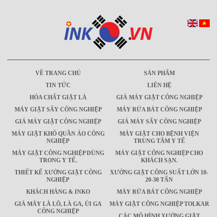
VỀ TRANG CHỦ
SẢN PHẨM
TIN TỨC
LIÊN HỆ
HÓA CHẤT GIẶT LÀ
GIÁ MÁY GIẶT CÔNG NGHIỆP
MÁY GIẶT SẤY CÔNG NGHIỆP
MÁY RỬA BÁT CÔNG NGHIỆP
GIÁ MÁY GIẶT CÔNG NGHIỆP
GIÁ MÁY SẤY CÔNG NGHIỆP
MÁY GIẶT KHÔ QUẦN ÁO CÔNG
MÁY GIẶT CHO BỆNH VIỆN
NGHIỆP
TRUNG TÂM Y TẾ
MÁY GIẶT CÔNG NGHIỆP DÙNG
MÁY GIẶT CÔNG NGHIỆP CHO
TRONG Y TẾ.
KHÁCH SẠN.
THIẾT KẾ XƯỞNG GIẶT CÔNG
XƯỞNG GIẶT CÔNG SUẤT LỚN 10-
NGHIỆP
20-30 TẤN
KHÁCH HÀNG & INKO
MÁY RỬA BÁT CÔNG NGHIỆP
GIÁ MÁY LÀ LÔ, LÀ GA, ỦI GA
MÁY GIẶT CÔNG NGHIỆP TOLKAR
CÔNG NGHIỆP
CÁC MÔ HÌNH XƯỞNG GIẶT