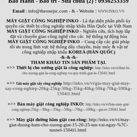
Bảo Hành - Bảo trì - Sửa chữa (2) : 0936253359
Email
: info@theonejsc.com
- & - Website :
WWW.INKO.VN
MÁY GIẶT CÔNG NGHIỆP INKO
- Là đại diện phân phối ủy
quyền các thiết bị công nghiệp nhập khẩu Hàn Quốc tại Việt Nam
MÁY GIẶT CÔNG NGHIỆP INKO
- Nghiên cứu, tích hợp lắp
đặt và chuyển giao công nghệ cho các hệ thống tự động hóa
MÁY GIẶT CÔNG NGHIỆP INKO
– Cung cấp các giải pháp
tối ưu trong lĩnh vực hệ thống dây chuyền, máy móc & vật tư
công nghiệp nhập khẩu
KOREA (HÀN QUỐC)
-&-&-&-
THAM KHẢO TIN SẢN PHẨM TẠI.
=>> Thiết bị cho xưởng giặt là công nghiệp:
http://inko.vn/vi/thiet-bi-
cho-xuong-giat-la-cong-nghiep-va-quy-trinh-giat-la-1504i1.html
=>>
http://inko.vn/vi/gia-may-giat-may-
Giá máy giặt sấy công nghiệp
say-cong-nghiep-20kg-25kg-30kg-35kg-40kg-50kg-70kg-100kg-
1504i1.html
=>> Bán máy giặt công nghiệp INKO:
http://inko.vn/vi/ban-may-giat-
cong-nghiep-25kg---30kg---35kg---50kg---70kg---100kg---gia-re-1504i1.html
=>> Máy giặt đường hầm giặt con rồng:
http://inko.vn/vi/may-
giat-duong-ham-cho-xuong-giat-15-20-25-tan-vai-ngay-%7C-
tunnel-1504i1.html