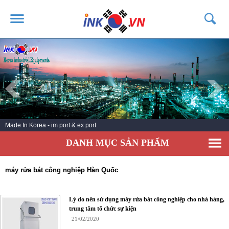
TRANG CHỦ
GIỚI THIỆU
SẢN PHẨM
DỊCH VỤ
Made In Korea - im port & ex port
TIN TỨC
DANH MỤC SẢN PHẨM
LIÊN HỆ
KHÁCH HÀNG
máy rửa bát công nghiệp Hàn Quốc
Lý do nên sử dụng máy rửa bát công nghiệp cho nhà hàng,
trung tâm tổ chức sự kiện
21/02/2020