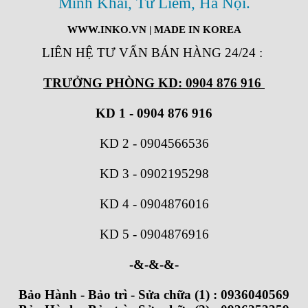
Minh Khai, Từ Liêm, Hà Nội.
WWW.INKO.VN
| MADE IN KOREA
LIÊN HỆ TƯ VẤN BÁN HÀNG 24/24
:
TRƯỞNG PHÒNG KD: 0904 876 916
KD 1 - 0904 876 916
KD 2
-
0904566536
KD 3
-
0902195298
KD 4
-
0904876016
KD 5
-
0904876916
-&-&-&-
Bảo Hành - Bảo trì - Sửa chữa (1) : 0936040569