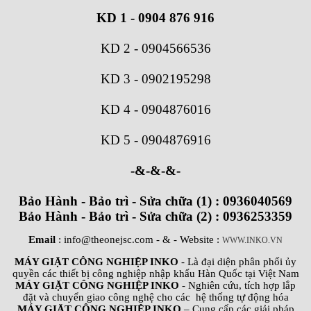
KD 1 - 0904 876 916
KD 2
-
0904566536
KD 3
-
0902195298
KD 4
-
0904876016
KD 5
-
0904876916
-&-&-&-
Bảo Hành - Bảo trì - Sửa chữa (1) : 0936040569
Bảo Hành - Bảo trì - Sửa chữa (2) : 0936253359
Email
: info@theonejsc.com
- & - Website :
WWW.INKO.VN
MÁY GIẶT CÔNG NGHIỆP INKO
- Là đại diện phân phối ủy
quyền các thiết bị công nghiệp nhập khẩu Hàn Quốc tại Việt Nam
MÁY GIẶT CÔNG NGHIỆP INKO
- Nghiên cứu, tích hợp lắp
đặt và chuyển giao công nghệ cho các hệ thống tự động hóa
MÁY GIẶT CÔNG NGHIỆP INKO
– Cung cấp các giải pháp