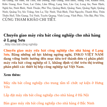
Hà Giang; Hà Nam; Hà Tĩnh; Hải Dương; Hậu Giang; Hòa Bình; Hưng Yên; Khánh Hòa;
Kiên Giang; Kon Tum; Lai Châu; Lâm Đồng; Lạng Sơn; Lào Cai; Long An; Nam Định;
Nghệ An; Ninh Bình; Ninh Thuận; Phú Thọ; Quảng Bình; Quảng Nam; Quảng Ngãi; Quảng
Ninh; Quảng Trị; Sóc Trăng; Sơn La; Tây Ninh; Thái Bình; Thái Nguyên; Thanh Hóa; Thừa
Thiên Huế; Tiền Giang; Trà Vinh; Tuyên Quang; Vĩnh Long; Vĩnh Phúc; Yên Bái; Phú Yên;
CÙNG THAM KHẢO CHI TIẾT.
Chuyển giao máy rửa bát công nghiệp cho nhà hàng
ở Lạng Sơn
,
Máy rửa bát công nghiệp
Chuyển giao máy rửa bát công nghiệp cho nhà hàng ở Lạng
Sơn
. Bằng những nỗ lực không ngừng nghỉ, INKO VIỆT NAM
đang vững bước hướng đến mục tiêu trở thành đơn vị phân phối
máy rửa bát công nghiệp số 1, khẳng định vị thế trên thị trường
phân phối các thiết bị bếp công nghiệp tại Việt Nam.
Xem thêm:
Máy rửa bát công nghiệp cho trung tâm tổ chức sự kiện ở Hưng
Yên
Lắp đặt máy rửa bát công nghiệp cho nhà hàng ở Hà Nội
Bàn giao máy rửa bát công nghiệp cho nhà hàng ở Bắc Ninh