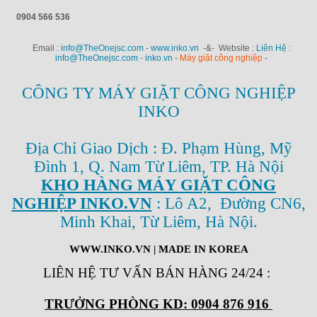
0904 566 536
Email :
info@TheOnejsc.com - www.inko.vn
-&- Website :
Liên Hệ :
info@TheOnejsc.com - inko.vn -
Máy giặt công nghiệp
-
CÔNG TY MÁY GIẶT CÔNG NGHIỆP
INKO
Địa Chỉ Giao Dịch : Đ. Phạm Hùng, Mỹ
Đình 1, Q. Nam Từ Liêm, TP. Hà Nội
KHO HÀNG MÁY GIẶT CÔNG
NGHIỆP INKO.VN
: Lô A2, Đường CN6,
Minh Khai, Từ Liêm, Hà Nội.
WWW.INKO.VN
| MADE IN KOREA
LIÊN HỆ TƯ VẤN BÁN HÀNG 24/24
:
TRƯỞNG PHÒNG KD: 0904 876 916