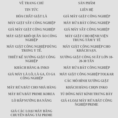
VỀ TRANG CHỦ
SẢN PHẨM
TIN TỨC
LIÊN HỆ
HÓA CHẤT GIẶT LÀ
GIÁ MÁY GIẶT CÔNG NGHIỆP
MÁY GIẶT SẤY CÔNG NGHIỆP
MÁY RỬA BÁT CÔNG NGHIỆP
GIÁ MÁY GIẶT CÔNG NGHIỆP
GIÁ MÁY SẤY CÔNG NGHIỆP
MÁY GIẶT KHÔ QUẦN ÁO CÔNG
MÁY GIẶT CHO BỆNH VIỆN
NGHIỆP
TRUNG TÂM Y TẾ
MÁY GIẶT CÔNG NGHIỆP DÙNG
MÁY GIẶT CÔNG NGHIỆP CHO
TRONG Y TẾ.
KHÁCH SẠN.
THIẾT KẾ XƯỞNG GIẶT CÔNG
XƯỞNG GIẶT CÔNG SUẤT LỚN 10-
NGHIỆP
20-30 TẤN
KHÁCH HÀNG & INKO
MÁY RỬA BÁT CÔNG NGHIỆP
GIÁ MÁY LÀ LÔ, LÀ GA, ỦI GA
MÁY GIẶT CÔNG NGHIỆP TOLKAR
CÔNG NGHIỆP
CÁC MÔ HÌNH XƯỞNG GIẶT
MÁY RỬA BÁT CHO NHÀ HÀNG
KHÁCH HÀNG CHỌN INKO
MÁY RỬA BÁT PRIME KOREA
TỦ ĐÔNG MÁT KÍNH TRƯNG BÀY
LÒ HẤP NƯỚNG ĐA NĂNG
GIÁ 4 LOẠI MÁY RỬA BÁT CÔNG
NGHIỆP PRIME
GIÁ CÁC LOẠI MÁY BĂNG
CHUYỀN BĂNG TẢI PRIME