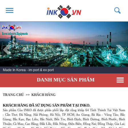
TRANG CHỦ
GIỚI THIỆU
SẢN PHẨM
DỊCH VỤ
Made In Korea - im port & ex port
TIN TỨC
DANH MỤC SẢN PHẨM
LIÊN HỆ
KHÁCH HÀNG
TRANG CHỦ
>>
KHÁCH HÀNG
KHÁCH HÀNG ĐÃ SỬ DỤNG SẢN PHẨM TẠI INKO.
Sản phẩm Của INKO đã được phân phối lắp đặt rộng khắp 64 Tỉnh Thành Tại Việt Nam
: Cần Thơ; Đà Nẵng; Hải Phòng; Hà Nội; TP HCM; An Giang; Bà Rịa - Vũng Tàu; Bắc
Giang; Bắc Kạn; Bạc Liêu; Bắc Ninh; Bến Tre; Bình Định; Bình Dương; Bình Phước; Bình
Thuận; Cà Mau; Cao Bằng; Đắk Lắk; Đắk Nông; Điện Biên; Đồng Nai; Đồng Tháp; Gia Lai;