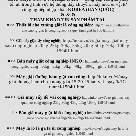
tối ưu trong lĩnh vực hệ thống dây chuyền, máy móc & vật tư
công nghiệp nhập khẩu
KOREA (HÀN QUỐC)
-&-&-&-
THAM KHẢO TIN SẢN PHẨM TẠI.
=>> Thiết bị cho xưởng giặt là công nghiệp:
http://inko.vn/vi/thiet-bi-
cho-xuong-giat-la-cong-nghiep-va-quy-trinh-giat-la-1504i1.html
=>>
http://inko.vn/vi/gia-may-giat-may-
Giá máy giặt sấy công nghiệp
say-cong-nghiep-20kg-25kg-30kg-35kg-40kg-50kg-70kg-100kg-
1504i1.html
=>> Bán máy giặt công nghiệp INKO:
http://inko.vn/vi/ban-may-giat-
cong-nghiep-25kg---30kg---35kg---50kg---70kg---100kg---gia-re-1504i1.html
=>> Máy giặt đường hầm giặt con rồng:
http://inko.vn/vi/may-
giat-duong-ham-cho-xuong-giat-15-20-25-tan-vai-ngay-%7C-
tunnel-1504i1.html
==>> Giá máy sấy đồ vải công nghiệp
http://inko.vn/vi/bao-gia-may-say-
quan-ao-cong-nghiep-25kg-30kg-45kg-55kg-100kg-1504i1.html
==>> Báo giá máy giặt khô công nghiệp
http://inko.vn/vi/bao-gia-may-
giat-kho-cong-nghiep-15kg-20kg-25kg-30kg-1504i1.html
=>> Máy là lô là ga là ủi công nghiệp
http://inko.vn/vi/gia-may-la-lo-la-
ga-ui-ga-cong-nghiep-1504i1.html