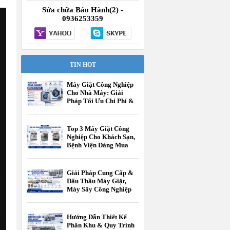
Sửa chữa Bảo Hành(2) -
0936253359
TIN HOT
Máy Giặt Công Nghiệp
Cho Nhà Máy: Giải
Pháp Tối Ưu Chi Phí &
Vận Hành
Top 3 Máy Giặt Công
Nghiệp Cho Khách Sạn,
Bệnh Viện Đáng Mua
Nhất Hiện Nay
Giải Pháp Cung Cấp &
Đấu Thầu Máy Giặt,
Máy Sấy Công Nghiệp
Cho Các Cấp Trường
Học
Hướng Dẫn Thiết Kế
Phân Khu & Quy Trình