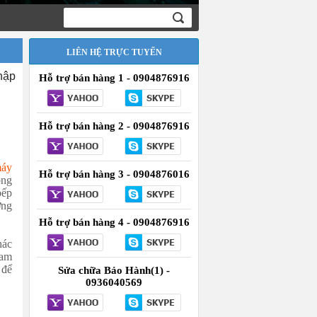
LIÊN HỆ TRỰC TUYẾN
hập
Hỗ trợ bán hàng 1 - 0904876916
Hỗ trợ bán hàng 2 - 0904876916
áy
Hỗ trợ bán hàng 3 - 0904876016
ông
bếp
ờng
Hỗ trợ bán hàng 4 - 0904876916
hác
Nam
 để
Sửa chữa Bảo Hành(1) -
0936040569