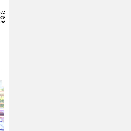
082
bao
 hệ