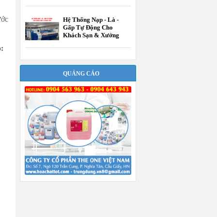
ước
Hệ Thống Nạp - Là -
Gấp Tự Động Cho
Khách Sạn & Xưởng
Giặt
:
QUẢNG CÁO