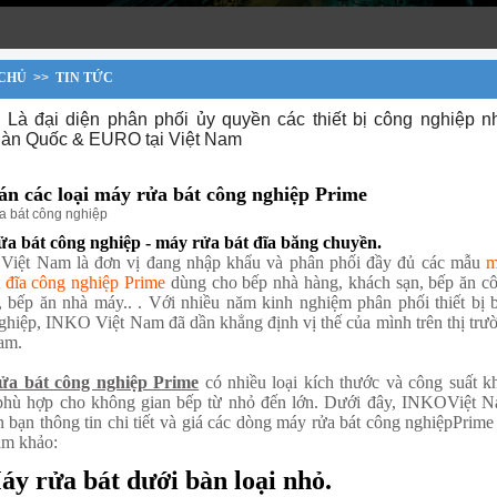
CHỦ
>>
TIN TỨC
 Là đại diện phân phối ủy quyền các thiết bị công nghiệp n
àn Quốc & EURO tại Việt Nam
án các loại máy rửa bát công nghiệp Prime
a bát công nghiệp
a bát công nghiệp - máy rửa bát đĩa băng chuyền.
iệt Nam là đơn vị đang nhập khẩu và phân phối đầy đủ
các mẫu
m
t đĩa công nghiệp Prime
dùng cho bếp nhà hàng, khách sạn, bếp ăn c
, bếp ăn nhà máy.. . Với nhiều năm kinh nghiệm phân phối thiết
bị 
ghiệp, INKO Việt Nam đã dần khẳng định vị thế của mình trên thị
trư
am.
ửa bát công nghiệp Prime
có nhiều loại kích thước và
công suất k
phù hợp cho không gian bếp từ nhỏ đến lớn. Dưới đây, INKOViệt 
n bạn thông tin chi tiết và giá các dòng máy rửa bát công nghiệpPrime
am khảo:
áy rửa bát dưới bàn loại nhỏ.