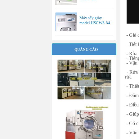
Máy sấy giày
model HSCWS-84
- Giá 
- Tiết
QUẢNG CÁO
- Rửa 
- Tiến
- Vận 
- Rửa 
rửa
- Thiết
- Đảm 
- Điều
- Giúp
- Có c
- Vận h