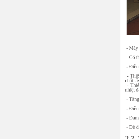
- Máy 
- Có t
- Điều
- Thiế
chất tẩ
- Thiế
nhiệt đ
- Tăng
- Điều
- Đảm 
- Dễ d
2.2.