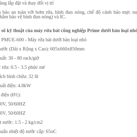
ng lắp đặt và thay đổi vị trí
bảo an toàn với bơm rửa, bình đun nóng, chế độ cảnh báo mực n
nhằm bảo vệ bình đun nóng) và IC.
số kỹ thuật của máy rửa bát công nghiệp Prime dưới bàn loại nhỏ
 PMUE-600 - Máy rửa bát dưới bàn loại nhỏ
hước (Dài x Rộng x Cao): 605x660x850mm
ất: 30 - 80 rack/giờ
rửa: 0.5 - 3.5 phút/ mẻ
ch bình chứa: 32 lít
uất điện: 4.8kW
điện (Ø1):
40V, 50/60HZ
20V, 50/60HZ
t nước: 1.5 - 2 kg/cm2
huẩn nhiệt độ nước cấp: 65oC