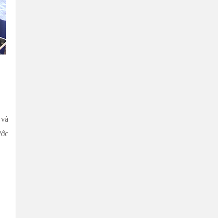
 và
ước