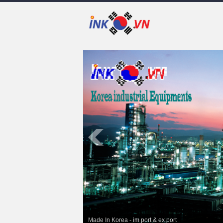
Made In Korea - im port & ex port