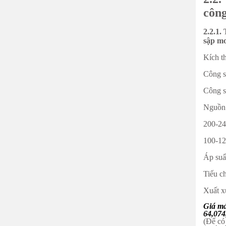
công
2.2.1.
sập m
Kích t
Công s
Công s
Nguồn 
200-2
100-1
Áp suấ
Tiếu c
Xuất x
Giá má
64,07
(Để có 