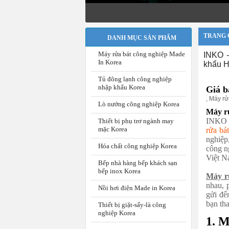
TRANG 
DANH MỤC SẢN PHẨM
Máy rửa bát công nghiệp Made
INKO -
In Korea
khẩu H
Tủ đông lạnh công nghiệp
nhập khẩu Korea
Giá b
,
Máy rử
Lò nướng công nghiệp Korea
Máy rử
INKO V
Thiết bị phụ trơ ngành may
mặc Korea
rửa bá
nghiệp
Hóa chất công nghiệp Korea
công n
Việt N
Bếp nhà hàng bếp khách sạn
bếp inox Korea
Máy r
nhau, 
Nồi hơi điện Made in Korea
gửi đế
bạn th
Thiết bị giặt-sấy-là công
nghiệp Korea
1.
M