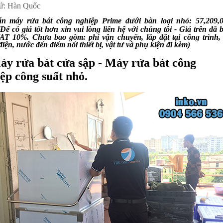
ứ: Hàn Quốc
án máy rửa bát công nghiệp Prime dưới bàn loại nhỏ: 57,209,
(Để có giá tốt hơn xin vui lòng liên hệ với chúng tôi -
Giá trên đã 
T 10%. Chưa bao gồm: phí vận chuyển, lắp đặt tại công trình,
điện, nước đến điểm nối thiết bị, vật tư và phụ kiện đi kèm)
áy rửa bát cửa sập - Máy rửa bát công
ệp công suất nhỏ.