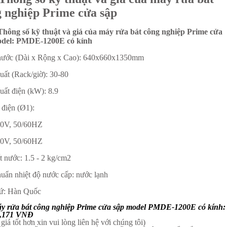
 nghiệp Prime cửa sập
 Thông số kỹ thuật và giá của máy rửa bát công nghiệp Prime cửa
odel: PMDE-1200E có kính
hước (Dài x Rộng x Cao): 640x660x1350mm
uất (Rack/giờ): 30-80
uất điện (kW): 8.9
điện (Ø1):
40V, 50/60HZ
20V, 50/60HZ
t nước: 1.5 - 2 kg/cm2
huẩn nhiệt độ nước cấp: nước lạnh
ứ: Hàn Quốc
y rửa bát công nghiệp Prime cửa sập model PMDE-1200E có kính:
4,171 VNĐ
giá tốt hơn xin vui lòng liên hệ với chúng tôi)