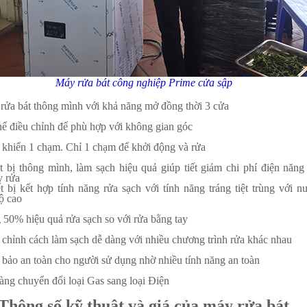
Máy rửa bát công nghiệp Prime cửa sập
rửa bát thông mình với khả năng mở đồng thời 3 cửa
hể điều chỉnh để phù hợp với không gian góc
 khiển 1 chạm. Chỉ 1 chạm để khởi động và rửa
t bị thông mình, làm sạch hiệu quả giúp tiết giảm chi phí điện năng
y rửa
t bị kết hợp tính năng rửa sạch với tính năng tráng tiệt trùng với n
ộ cao
 50% hiệu quả rửa sạch so với rửa bằng tay
 chỉnh cách làm sạch dễ dàng với nhiều chương trình rửa khác nhau
bảo an toàn cho người sử dụng nhờ nhiều tính năng an toàn
àng chuyển đổi loại Gas sang loại Điện
 Thông số kỹ thuật và giá của máy rửa bát