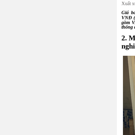
Xuất x
Giá b
VNĐ
gồm VA
thống 
2.
M
nghi