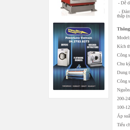
- Dễ dà
- Đảm 
thấp (
Thông 
Model:
Kích t
Công su
Chu kỳ 
Dung tí
Công s
Nguồn 
200-2
100-1
Áp suấ
Tiếu c