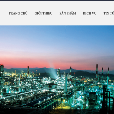
TRANG CHỦ
GIỚI THIỆU
SẢN PHẨM
DỊCH VỤ
TIN T