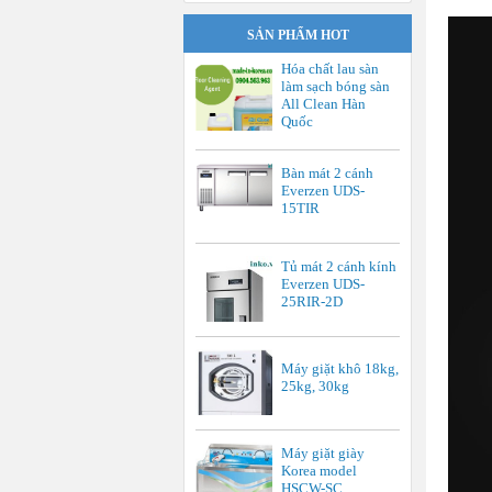
SẢN PHẨM HOT
Hóa chất lau sàn
làm sạch bóng sàn
All Clean Hàn
Quốc
Bàn mát 2 cánh
Everzen UDS-
15TIR
Tủ mát 2 cánh kính
Everzen UDS-
25RIR-2D
Máy giặt khô 18kg,
25kg, 30kg
Máy giặt giày
Korea model
HSCW-SC